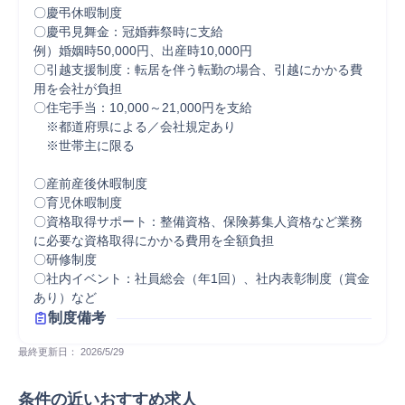
〇慶弔休暇制度

〇慶弔見舞金：冠婚葬祭時に支給

例）婚姻時50,000円、出産時10,000円

〇引越支援制度：転居を伴う転勤の場合、引越にかかる費
用を会社が負担

〇住宅手当：10,000～21,000円を支給

　※都道府県による／会社規定あり

　※世帯主に限る

〇産前産後休暇制度

〇育児休暇制度

〇資格取得サポート：整備資格、保険募集人資格など業務
に必要な資格取得にかかる費用を全額負担

〇研修制度

〇社内イベント：社員総会（年1回）、社内表彰制度（賞金
あり）など
制度備考
最終更新日： 
2026/5/29
条件の近いおすすめ求人