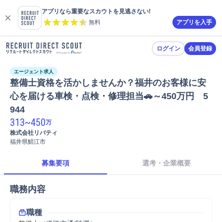
アプリなら重要なスカウトを見逃さない!
無料
アプリを入手
ログイン
会員登録
エージェント求人
整備士資格を活かしませんか？福井のお客様に安
心を届ける車検・点検・修理担当🚗～450万円　5
944
313
~
450
万
株式会社リバティ
福井県鯖江市
募集要項
選考・企業概要
職務内容
職種