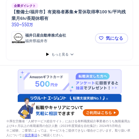
企業ダイレクト
【整備士/福井市】有資格者募集★育休取得率100％/平均残
業月6h/長期休暇有
350
~
550
万
福井日産自動車株式会社
気になる
福井県福井市
【整備士/福
もっと見る
※厚生労働省「人材サービス総合サイト」における有料職業紹介事業者のうち無期雇用お
よび4ヶ月以上の有期雇用の合計人数（2023年度実績を自社集計）2024年5月時点
※ご経験、ご要望によっては、サービスをご提供できない場合がございます。取り扱い求
人については
留意事項
をご確認ください。