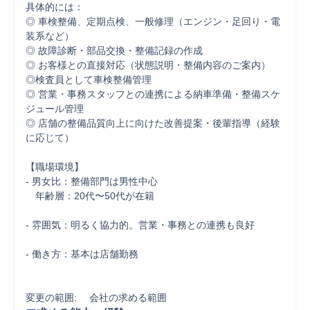
具体的には：

◎ 車検整備、定期点検、一般修理（エンジン・足回り・電
装系など）

◎ 故障診断・部品交換・整備記録の作成

◎ お客様との直接対応（状態説明・整備内容のご案内）

◎検査員として車検整備管理

◎ 営業・事務スタッフとの連携による納車準備・整備スケ
ジュール管理

◎ 店舗の整備品質向上に向けた改善提案・後輩指導（経験
に応じて）

【職場環境】

- 男女比：整備部門は男性中心

　年齢層：20代〜50代が在籍

- 雰囲気：明るく協力的。営業・事務との連携も良好

- 働き方：基本は店舗勤務

変更の範囲: 　会社の求める範囲