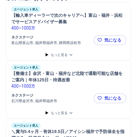
エージェント求人
【輸入車ディーラーで次のキャリアへ】富山・福井・浜松
でサービスアドバイザー募集
400
~
1000
万
ネクステージ
気になる
富山県富山市, 福井県福井市, 静岡県浜松市
【輸入車デ
もっと見る
エージェント求人
【整備士】金沢・富山・福井など北陸で通勤可能な店舗を
ご案内｜年休125日・待遇改善
400
~
1000
万
ネクステージ
気になる
石川県金沢市, 福井県福井市
【整備士】
もっと見る
エージェント求人
＼賞与5.4ヶ月・有休19.5日／アイシン福井で予防保全を指