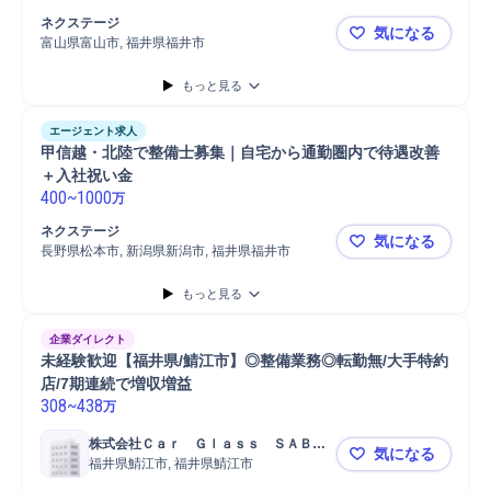
分解整備
自動車販売/仕入れ
営業
車両整備実施台数1台～4台
ネクステージ
気になる
車両整備実施台数50台以上
車両整備実施台数5台～9台
富山県富山市, 福井県福井市
【Volvo
車両整備実施台数10台～29台
車両整備実施台数30台～49台
もっと見る
エージェント求人
甲信越・北陸で整備士募集｜自宅から通勤圏内で待遇改善
＋入社祝い金
400
~
1000
万
ネクステージ
気になる
長野県松本市, 新潟県新潟市, 福井県福井市
甲信越・北
もっと見る
企業ダイレクト
未経験歓迎【福井県/鯖江市】◎整備業務◎転勤無/大手特約
店/7期連続で増収増益
308
~
438
万
株式会社Ｃａｒ　Ｇｌａｓｓ　ＳＡＢＡ
気になる
Ｅ
福井県鯖江市, 福井県鯖江市
未経験歓迎