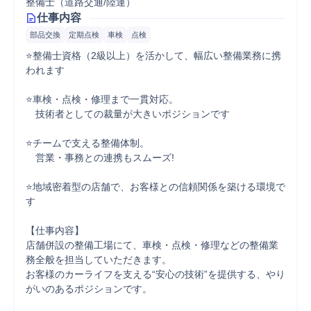
整備士（道路交通/陸運）
仕事内容
部品交換
定期点検
車検
点検
⭐整備士資格（2級以上）を活かして、幅広い整備業務に携
われます

⭐車検・点検・修理まで一貫対応。

　技術者としての裁量が大きいポジションです

⭐チームで支える整備体制。

　営業・事務との連携もスムーズ!

⭐地域密着型の店舗で、お客様との信頼関係を築ける環境で
す

【仕事内容】

店舗併設の整備工場にて、車検・点検・修理などの整備業
務全般を担当していただきます。

お客様のカーライフを支える“安心の技術”を提供する、やり
がいのあるポジションです。
