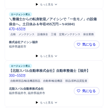
もっと見る
エージェント求人
＼整備士からの転身歓迎／アイシンで「一生モノ」の設備
保全へ。土日休み＆年収455万円～✨A5841
470
~
650
万
点検
メンテナンス
設備保全
工場
定期メンテナンス
保全業務
予知保全
予防保全
事後保全
故障予知保全
施設管理/保全
株式会社アイシン福井
気になる
自動車/輸送機械
QC/Quality Cont...
自動車/輸送機器
自動車
福井県越前市
＼整備士から
工作機械
もっと見る
エージェント求人
【北陸スバル自動車株式会社】自動車整備士【福井】
300
~
550
万
自動車部品/輸送機器部品
自動車/輸送機器
部品/原料品質監査
顧客対応
自動車
定期点検
車検
部品
点検
自動車/輸送機械
北陸スバル自動車株式会社
気になる
メンテナンス
ヒアリング
自動車部品
工場
販売
店舗
福井県福井市, 福井県福井市
【北陸スバ
自動車運転
普通自動車
もっと見る