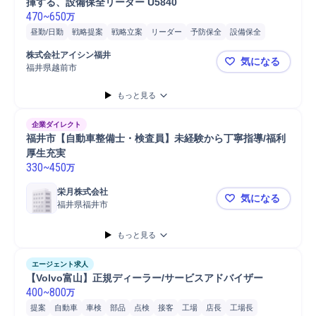
揮する、設備保全リーダー U5840
470
~
650
万
昼勤/日勤
戦略提案
戦略立案
リーダー
予防保全
設備保全
メンテナンス
提案
点検
マネジメント
生産設備
工場
株式会社アイシン福井
気になる
トラブル対応
生産技術
電気設備
QC/Quality Cont...
自動車
係長
福井県越前市
＼賞与5.4
予知保全
事後保全
保全業務
故障予知保全
施設管理/保全
もっと見る
企業ダイレクト
福井市【自動車整備士・検査員】未経験から丁寧指導/福利
厚生充実
330
~
450
万
栄月株式会社
気になる
福井県福井市
福井市【自
もっと見る
エージェント求人
【Volvo富山】正規ディーラー/サービスアドバイザー
400
~
800
万
提案
自動車
車検
部品
点検
接客
工場
店長
工場長