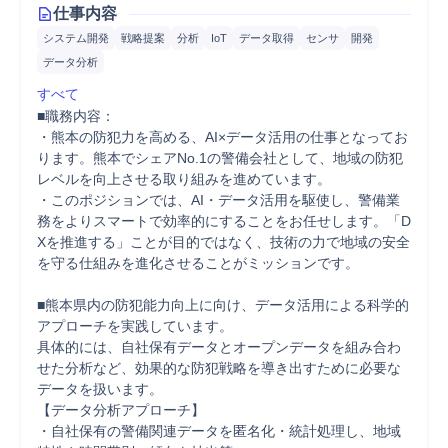
仕事内容
システム開発
戦略提案
分析
IoT
データ取得
センサ
開発
データ分析
すべて
■職務内容：

・熊本の防犯力を高める、AI×データ活用の仕事となってお
ります。熊本でシェアNo.1の警備会社として、地域の防犯
レベルを向上させる取り組みを進めています。

・このポジションでは、AI・データ活用を駆使し、警備業
務をよりスマートで効率的にすることをお任せします。「D
Xを推進する」ことが目的ではなく、技術の力で地域の安全
を守る仕組みを進化させることがミッションです。

■熊本県内の防犯能力向上に向け、データ活用による科学的
アプローチを実践しています。

具体的には、自社保有データとオープンデータを組み合わ
せた分析など、効果的な防犯戦略を導き出すために必要な
データを扱います。

【データ分析アプローチ】

・自社保有の警備関連データを匿名化・統計処理し、地域