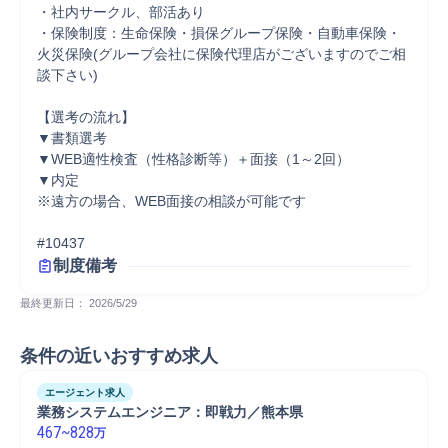
・社内サークル、部活あり

・保険制度：生命保険・損保グループ保険・自動車保険・
火災保険(グループ会社に保険代理店がございますのでご相
談下さい)

【選考の流れ】

▼書類選考

▼WEB適性検査（性格診断等）＋面接（1～2回）

▼内定

※遠方の場合、WEB面接の相談が可能です

#10437
制度備考
最終更新日： 
2026/5/29
条件の近いおすすめ求人
エージェント求人
業務システムエンジニア：即戦力／熊本県
467
~
828
万