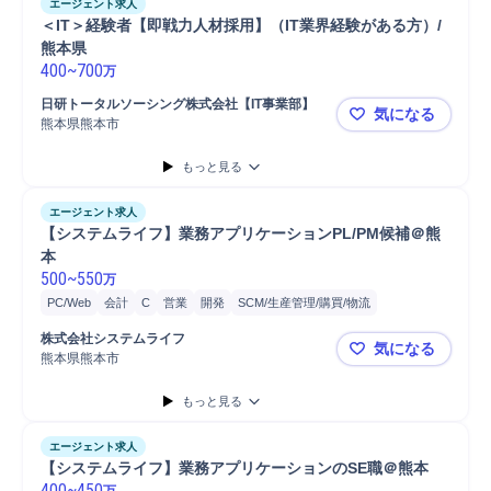
エージェント求人
＜IT＞経験者【即戦力人材採用】（IT業界経験がある方）/
熊本県
400
~
700
万
日研トータルソーシング株式会社【IT事業部】
気になる
熊本県熊本市
＜IT＞経験
もっと見る
エージェント求人
【システムライフ】業務アプリケーションPL/PM候補＠熊
本
500
~
550
万
PC/Web
会計
C
営業
開発
SCM/生産管理/購買/物流
プロジェクト
業務改善提案
新規事業
戦略提案
物流
要件定義
株式会社システムライフ
気になる
提案
コンサルティング業務
物流/生産管理職担当
幹部
熊本県熊本市
【システム
コンサルタント
プロジェクトリーダー
プロジェクトマネージャー
もっと見る
Java
財務
経理
C#
PHP
リーダー
販売
システム開発
マネジメント
エージェント求人
【システムライフ】業務アプリケーションのSE職＠熊本
400
~
450
万