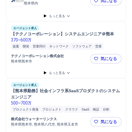
気になる
熊本県内
【熊本/オ
もっと見る
エージェント求人
【テクノコーポレーション】システムエンジニア＠熊本
370
~
600
万
提案
開発
営業同行
ネットワーク
ソフトウェア
営業
コンサルタント
ヒアリング
プロジェクト
コンサルティング業務
テクノコーポレーション株式会社
気になる
学校管理
マネジメント
パートナー
パッケージソフト
C#
熊本県熊本市
【テクノコ
ASP.NET
システム開発
もっと見る
エージェント求人
【熊本県勤務】社会インフラ系SaaSプロダクトのシステム
エンジニア 
500
~
700
万
プロジェクト推進
プロジェクト
クラウド
SaaS
検証
分析
導入支援
システム開発
SaaS導入
jQuery
アーキテクチャ設計
株式会社ウォーターリンクス
気になる
AWS
開発
React
HTML
JavaScript
Next.js
要件定義
熊本県熊本市, 熊本県八代市, 熊本県玉名市
【熊本県勤