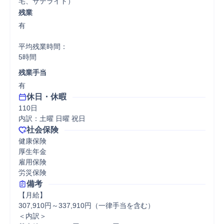
宅、サテライト）
残業
有

平均残業時間：

5時間
残業手当
有
休日・休暇
110日

内訳：土曜 日曜 祝日
社会保険
健康保険

厚生年金

雇用保険

労災保険
備考
【月給】

307,910円～337,910円（一律手当を含む）

＜内訳＞
