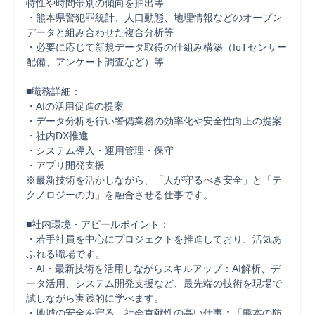
特性や時間帯別の傾向を抽出等

・熊本県警犯罪統計、人口動態、地理情報などのオープン
データと組み合わせた複合分析等

・必要に応じて新規データ取得の仕組み構築（IoTセンサー
配備、アンケート調査など）等

■職務詳細：

・AIの活用促進の提案

・データ分析を行い警備業務の効率化や安全性向上の提案

・社内DX推進

・システム導入・運用管理・保守

・アプリ開発支援

※最新技術を活かしながら、「人が守るべき安全」と「テ
クノロジーの力」を融合させる仕事です。

■社内環境・アピールポイント：

・若手社員を中心にプロジェクトを推進しており、活気あ
ふれる職場です。

・AI・最新技術を活用しながらスキルアップ：AI解析、デ
ータ活用、システム開発支援など、最先端の技術を現場で
試しながら実践的に学べます。

・地域の安全を守る、社会貢献性の高い仕事：「熊本の防