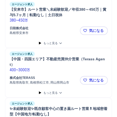
エージェント求人
【安来市】ルート営業＼未経験歓迎／年収380～450万｜賞
与5.7ヶ月｜転勤なし｜土日祝休
380
~
450
万
日段株式会社
気になる
島根県安来市
【安来市】ル
もっと見る
エージェント求人
【中国・四国エリア】不動産売買仲介営業（Terass Agen
t）
400
~
3000
万
株式会社TERASS
気になる
鳥取県鳥取市, 島根県松江市, 岡山県岡山市
【中国・四国
もっと見る
エージェント求人
✨未経験歓迎✨既存顧客中心の置き薬ルート営業💊地域密着
型【中国地方/転勤なし】