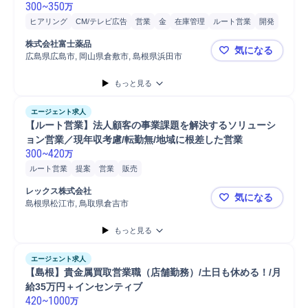
300
~
350
万
ヒアリング
CM/テレビ広告
営業
金
在庫管理
ルート営業
開発
タブレット
提案
品質管理
食品
設置サポート
集金
既存顧客
株式会社富士薬品
気になる
広島県広島市, 岡山県倉敷市, 島根県浜田市
✨未経験歓
もっと見る
エージェント求人
【ルート営業】法人顧客の事業課題を解決するソリューシ
ョン営業／現年収考慮/転勤無/地域に根差した営業
300
~
420
万
ルート営業
提案
営業
販売
レックス株式会社
気になる
島根県松江市, 鳥取県倉吉市
【ルート営
もっと見る
エージェント求人
【島根】貴金属買取営業職（店舗勤務）/土日も休める！/月
給35万円＋インセンティブ
420
~
1000
万