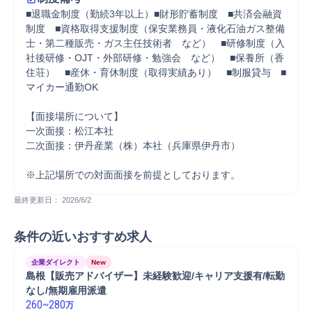
■退職金制度（勤続3年以上）■財形貯蓄制度　■共済会融資
制度　■資格取得支援制度（保安業務員・液化石油ガス整備
士・第二種販売・ガス主任技術者　など）　■研修制度（入
社後研修・OJT・外部研修・勉強会　など）　■保養所（香
住荘）　■産休・育休制度（取得実績あり）　■制服貸与　■
マイカー通勤OK

【面接場所について】

一次面接：松江本社

二次面接：伊丹産業（株）本社（兵庫県伊丹市）

※上記場所での対面面接を前提としております。
最終更新日： 
2026/6/2
条件の近いおすすめ求人
企業ダイレクト
New
島根【販売アドバイザー】未経験歓迎/キャリア支援有/転勤
なし/無期雇用派遣
260
~
280
万