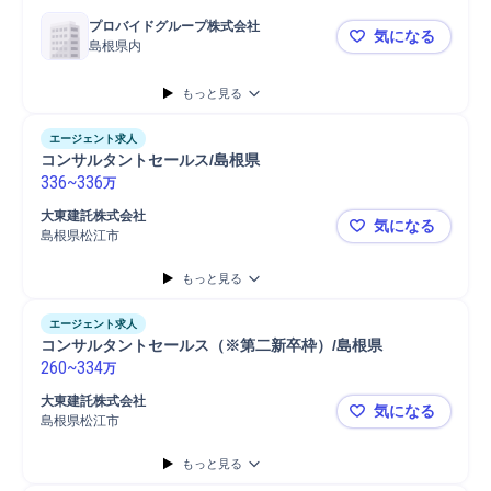
プロバイドグループ株式会社
気になる
島根県内
島根【販売
もっと見る
エージェント求人
コンサルタントセールス/島根県
336
~
336
万
大東建託株式会社
気になる
島根県松江市
コンサルタ
もっと見る
エージェント求人
コンサルタントセールス（※第二新卒枠）/島根県
260
~
334
万
大東建託株式会社
気になる
島根県松江市
コンサルタ
もっと見る