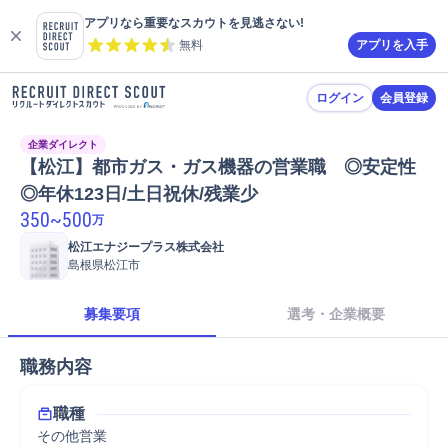
アプリなら重要なスカウトを見逃さない!
無料
アプリを入手
ログイン
会員登録
企業ダイレクト
【松江】都市ガス・ガス機器の営業職　◎安定性
◎年休123日/土日祝休/残業少
350
~
500
万
松江エナジープラス株式会社
島根県松江市
募集要項
選考・企業概要
職務内容
職種
その他営業