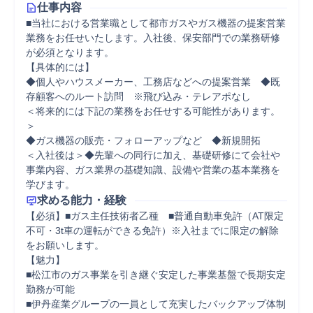
仕事内容
■当社における営業職として都市ガスやガス機器の提案営業
業務をお任せいたします。入社後、保安部門での業務研修
が必須となります。

【具体的には】

◆個人やハウスメーカー、工務店などへの提案営業　◆既
存顧客へのルート訪問　※飛び込み・テレアポなし

＜将来的には下記の業務をお任せする可能性があります。
＞

◆ガス機器の販売・フォローアップなど　◆新規開拓

＜入社後は＞◆先輩への同行に加え、基礎研修にて会社や
事業内容、ガス業界の基礎知識、設備や営業の基本業務を
学びます。
求める能力・経験
【必須】■ガス主任技術者乙種　■普通自動車免許（AT限定
不可・3t車の運転ができる免許）※入社までに限定の解除
をお願いします。

【魅力】

■松江市のガス事業を引き継ぐ安定した事業基盤で長期安定
勤務が可能

■伊丹産業グループの一員として充実したバックアップ体制
