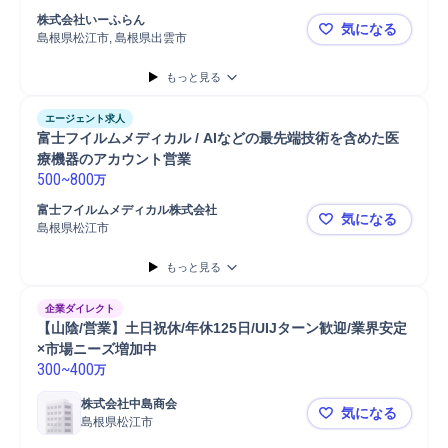
株式会社いーふらん
気になる
島根県松江市, 島根県出雲市
【島根】貴
もっと見る
エージェント求人
富士フイルムメディカル / AIなどの最先端技術を含めた医
療機器のアカウント営業
500
~
800
万
富士フイルムメディカル株式会社
気になる
島根県松江市
富士フイルム
もっと見る
企業ダイレクト
【山陰/営業】土日祝休/年休125日/UIJターン歓迎/業界安定
×市場ニーズ増加中
300
~
400
万
株式会社中島商会
気になる
島根県松江市
【山陰/営業