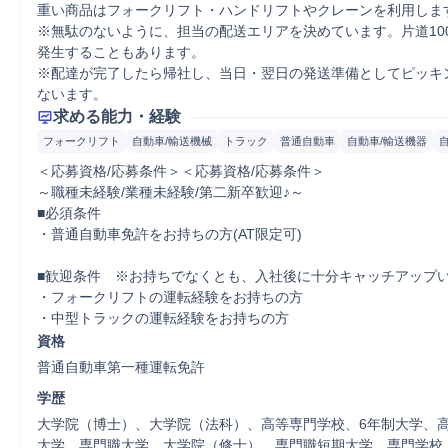
重い商品はフォークリフト・ハンドリフトやクレーンを利用します
※無駄のないように、担当の配送エリアを決めています。片道10
発生することもあります。

※配達が完了したら帰社し、当日・翌日の発送準備としてピッキ
ないます。
求める能力・経験
フォークリフト
自動車/輸送機械
トラック
普通自動車
自動車/輸送機器
＜応募資格/応募条件＞＜応募資格/応募条件＞

～職種未経験/業種未経験/第二新卒歓迎♪～

■必須条件

・普通自動車免許をお持ちの方(AT限定可)

■歓迎条件　※お持ちでなくとも、入社後に十分キャッチアップい
・フォークリフトの運転経験をお持ちの方

・中型トラックの運転経験をお持ちの方
資格
普通自動車第一種運転免許
学歴
大学院（博士）、大学院（法科）、高等専門学校、6年制大学、
大学、専門職大学、大学院（修士）、専門職短期大学、専門学校