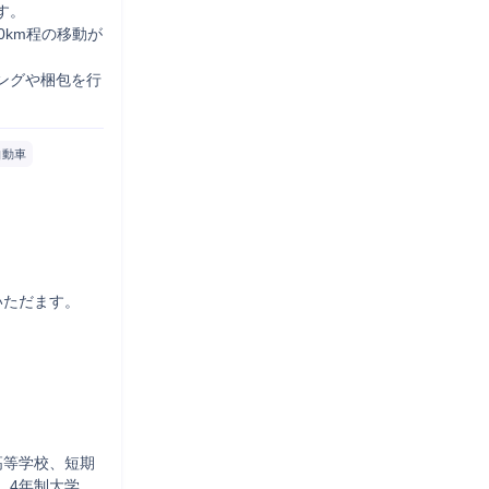
。

0km程の移動が
ングや梱包を行
自動車
ただます。

高等学校、短期
、4年制大学、