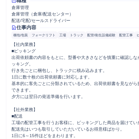
職種
倉庫管理
倉庫管理（倉庫/配送センター）
配送/宅配/セールスドライバー
仕事内容
梱包/包装
フォークリフト
工場
トラック
配管/衛生設備経験
配管工事
【社内業務】

■ピッキング

出荷依頼書の内容をもとに、型番や大きさなどを慎重に確認しな
ッキング。

行き先ごとに梱包し、トラックに積み込みます。

1日に数十枚の出荷依頼書に対応します。

基本的に客先ごとに分類されているため、出荷依頼書を見ながら
できます。

夕方には翌日の発送準備を行います。

【社外業務】

■配送

工場の配管工事を行うお客様に、ピッキングした商品を届けていた
配送先はいつも取引していただいているお得意様ばかり。

1日に6～15件ほどをまわります。
