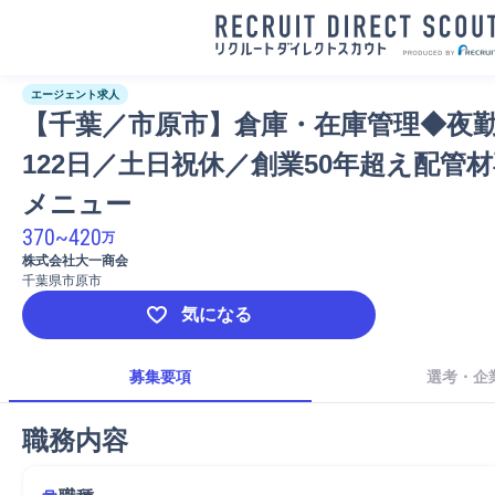
エージェント求人
【千葉／市原市】倉庫・在庫管理◆夜
122日／土日祝休／創業50年超え配管
メニュー
370
~
420
万
株式会社大一商会
千葉県市原市
気になる
募集要項
選考・企
職務内容