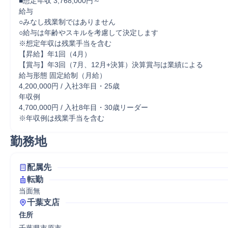
■想定年収 3,768,000円～

給与

○みなし残業制ではありません

○給与は年齢やスキルを考慮して決定します

※想定年収は残業手当を含む

【昇給】年1回（4月）

【賞与】年3回（7月、12月+決算）決算賞与は業績による

給与形態 固定給制（月給）

4,200,000円 / 入社3年目・25歳

年収例

4,700,000円 / 入社8年目・30歳リーダー

※年収例は残業手当を含む
勤務地
配属先
転勤
当面無
千葉支店
住所