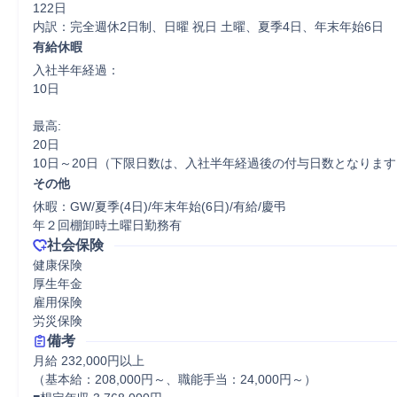
122日

内訳：完全週休2日制、日曜 祝日 土曜、夏季4日、年末年始6日
有給休暇
入社半年経過：

10日

最高:

20日

10日～20日（下限日数は、入社半年経過後の付与日数となります
その他
休暇：GW/夏季(4日)/年末年始(6日)/有給/慶弔

年２回棚卸時土曜日勤務有
社会保険
健康保険

厚生年金

雇用保険

労災保険
備考
月給 232,000円以上

（基本給：208,000円～、職能手当：24,000円～）
