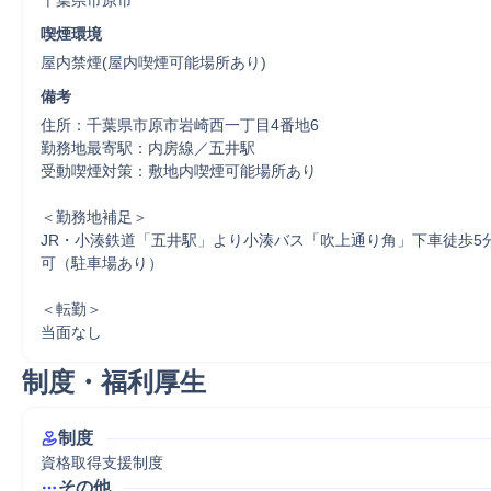
千葉県市原市
喫煙環境
屋内禁煙(屋内喫煙可能場所あり)
備考
住所：千葉県市原市岩崎西一丁目4番地6

勤務地最寄駅：内房線／五井駅

受動喫煙対策：敷地内喫煙可能場所あり

＜勤務地補足＞

JR・小湊鉄道「五井駅」より小湊バス「吹上通り角」下車徒歩5
可（駐車場あり）

＜転勤＞

当面なし
制度・福利厚生
制度
資格取得支援制度
その他