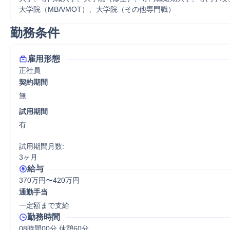
大学院（MBA/MOT）、大学院（その他専門職）
勤務条件
雇用形態
正社員
契約期間
無
試用期間
有

試用期間月数:

3ヶ月
給与
370万円〜420万円
通勤手当
一定額まで支給
勤務時間
08時間00分 休憩60分