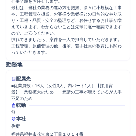
仕事全般をお任せします。

最初は、当社の業務の進め方を把握、徐々に小規模な工事
や、工程管理を担当。お客様や業者様との日常的なやり取
り・工程・品質・安全の監理など、お任せするお仕事が増
えていきます。わからないことは先輩に逐一確認できます
ので、ご安心ください。

慣れてきましたら、案件を一人で担当していただきます。
工程管理、原価管理の他、後輩、若手社員の教育にも関わ
っていただきます。
勤務地
配属先
■従業員数：16人（女性3人、内パート1人）【採用背
景】・業務拡大のため　・元請の工事が増えているが人手
不足のため
転勤
無
本社
住所
福井県福井市花堂東２丁目１０１４番