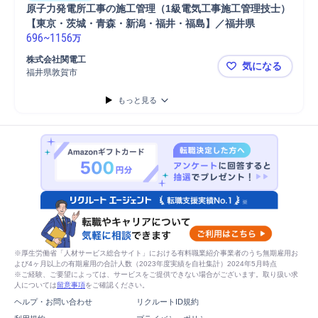
原子力発電所工事の施工管理（1級電気工事施工管理技士）
【東京・茨城・青森・新潟・福井・福島】／福井県
696
~
1156
万
株式会社関電工
気になる
福井県敦賀市
原子力発電
もっと見る
※厚生労働省「人材サービス総合サイト」における有料職業紹介事業者のうち無期雇用お
よび4ヶ月以上の有期雇用の合計人数（2023年度実績を自社集計）2024年5月時点
※ご経験、ご要望によっては、サービスをご提供できない場合がございます。取り扱い求
人については
留意事項
をご確認ください。
ヘルプ・お問い合わせ
リクルートID規約