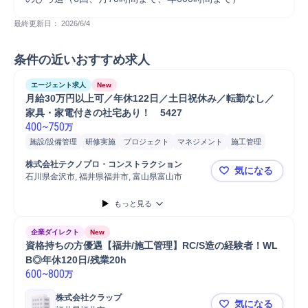
最終更新日： 
2026/6/4
条件の近いおすすめ求人
エージェント求人
New
月給30万円以上可／年休122日／土日祝休み／転勤なし／
家具・家電付きの社宅あり！　5427
400
~
750
万
施設/設備管理
研修実施
プロジェクト
マネジメント
施工管理
株式会社テクノプロ・コンストラクション
気になる
石川県金沢市, 福井県福井市, 富山県富山市
月給30万円
もっと見る
企業ダイレクト
New
資格持ちの方優遇【福井/施工管理】RC/S造の経験者！WL
B◎年休120日/残業20h
600
~
800
万
株式会社クラップ
気になる