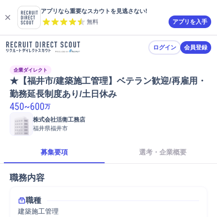
アプリなら重要なスカウトを見逃さない!
無料
アプリを入手
ログイン
会員登録
企業ダイレクト
★【福井市/建築施工管理】ベテラン歓迎/再雇用・
勤務延長制度あり/土日休み
450
~
600
万
株式会社活衛工務店
福井県福井市
募集要項
選考・企業概要
職務内容
職種
建築施工管理