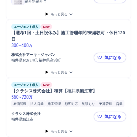
福井県福井市
資格持ちの方
もっと見る
エージェント求人
New
【選考1回・土日祝休み】施工管理年間/未経験可・休日120
日
300
~
400
万
株式会社アーキ・ジャパン
気になる
福井県おおい町, 福井県高浜町
【選考1回・
もっと見る
エージェント求人
New
【クラシス株式会社】積算【福井県鯖江市】
560
~
720
万
原価管理
法人営業
施工管理
顧客対応
見積もり
予算管理
営業
販売
営業担当
発注
施工管理技士
クラシス株式会社
気になる
福井県鯖江市
【クラシス
もっと見る