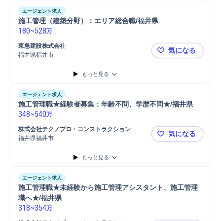
エージェント求人
施工管理（建築分野）：エリア総合職/福井県
180
~
528
万
東急建設株式会社
気になる
福井県福井市
施工管理（
もっと見る
エージェント求人
施工管理職★経験者募集：年齢不問、学歴不問★/福井県
348
~
540
万
株式会社テクノプロ・コンストラクション
気になる
福井県福井市
施工管理職
もっと見る
エージェント求人
施工管理職★未経験から施工管理アシスタント、施工管理
職へ★/福井県
318
~
354
万