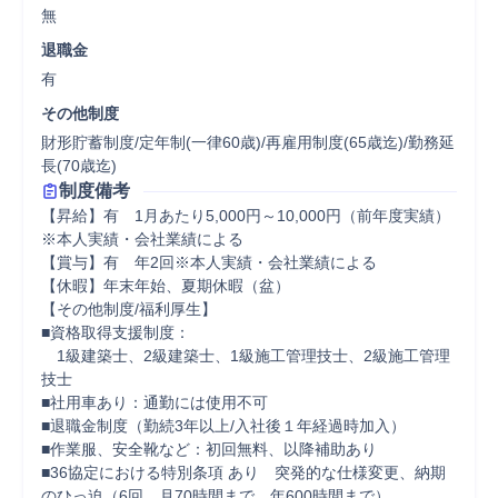
無
退職金
有
その他制度
財形貯蓄制度/定年制(一律60歳)/再雇用制度(65歳迄)/勤務延
長(70歳迄)
制度備考
【昇給】有　1月あたり5,000円～10,000円（前年度実績）
※本人実績・会社業績による

【賞与】有　年2回※本人実績・会社業績による

【休暇】年末年始、夏期休暇（盆）

【その他制度/福利厚生】

■資格取得支援制度：

　1級建築士、2級建築士、1級施工管理技士、2級施工管理
技士

■社用車あり：通勤には使用不可

■退職金制度（勤続3年以上/入社後１年経過時加入）　

■作業服、安全靴など：初回無料、以降補助あり

■36協定における特別条項 あり　突発的な仕様変更、納期
のひっ迫（6回、月70時間まで、年600時間まで）