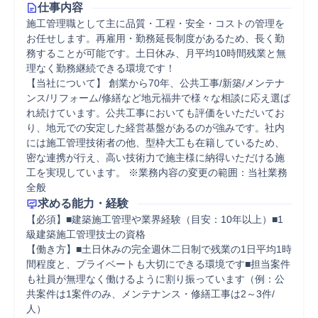
仕事内容
施工管理職として主に品質・工程・安全・コストの管理を
お任せします。再雇用・勤務延長制度があるため、長く勤
務することが可能です。土日休み、月平均10時間残業と無
理なく勤務継続できる環境です！

【当社について】 創業から70年、公共工事/新築/メンテナ
ンス/リフォーム/修繕など地元福井で様々な相談に応え選ば
れ続けています。公共工事においても評価をいただいてお
り、地元での安定した経営基盤があるのが強みです。社内
には施工管理技術者の他、型枠大工も在籍しているため、
密な連携が行え、高い技術力で施主様に納得いただける施
工を実現しています。 ※業務内容の変更の範囲：当社業務
全般
求める能力・経験
【必須】■建築施工管理や業界経験（目安：10年以上）■1
級建築施工管理技士の資格

【働き方】■土日休みの完全週休二日制で残業の1日平均1時
間程度と、プライベートも大切にできる環境です■担当案件
も社員が無理なく働けるように割り振っています（例：公
共案件は1案件のみ、メンテナンス・修繕工事は2～3件/
人）
