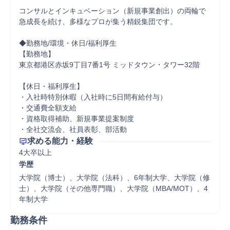
コンサルとインキュベーション（新規事業創出）の両輪で
急成長を続け、多様なプロが集う精鋭集団です。

◆勤務地/環境・休日/福利厚生

【勤務地】

東京都港区赤坂9丁目7番1号 ミッドタウン・タワー32階

【休日・福利厚生】

・入社時特別休暇（入社時に5日間有給付与）

・交通費全額支給

・資格取得補助、新規事業提案制度

・全社交流会、社員表彰、部活動
求める能力・経験
学歴
大学院（博士）、大学院（法科）、6年制大学、大学院（修
士）、大学院（その他専門職）、大学院（MBA/MOT）、4
年制大学
勤務条件