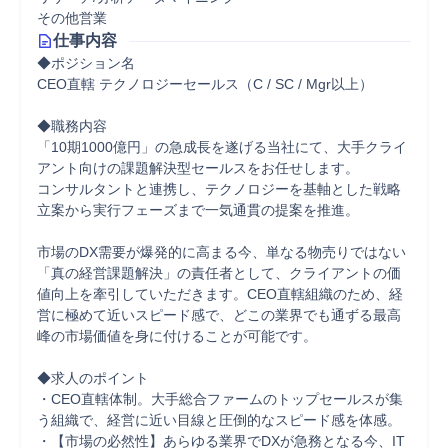
その他営業
仕事内容
◆ポジション名

CEO直轄 テクノロジーセールス（C / SC / Mgr以上）

◆職務内容

「10期1000億円」の急成長を遂げる当社にて、大手クライ
アント向けの課題解決型セールスをお任せします。

コンサルタントと連携し、テクノロジーを基軸とした戦略
立案から実行フェーズまで一気通貫の提案を推進。

市場のDX需要が爆発的に高まる今、単なる物売りではない
「真の経営課題解決」の責任者として、クライアントの価
値向上を牽引していただきます。CEO直轄組織のため、経
営に極めて近いスピード感で、どこの業界でも通ずる最高
峰の市場価値を身に付けることが可能です。

◆求人のポイント

・CEO直轄体制。大手総合ファームのトップセールスが集
う組織で、経営に近い目線と圧倒的なスピード感を体感。

・【市場の必然性】あらゆる業界でDXが急務となる今、IT