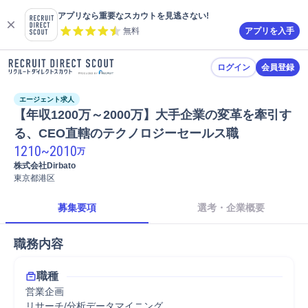
アプリなら重要なスカウトを見逃さない!
無料
アプリを入手
ログイン
会員登録
エージェント求人
【年収1200万～2000万】大手企業の変革を牽引す
る、CEO直轄のテクノロジーセールス職
1210
~
2010
万
株式会社Dirbato
東京都港区
募集要項
選考・企業概要
職務内容
職種
営業企画
リサーチ/分析データマイニング