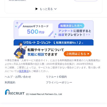
営業マネージ
もっと見る
※厚生労働省「人材サービス総合サイト」における有料職業紹介事業者のうち無期雇用お
よび4ヶ月以上の有期雇用の合計人数（2023年度実績を自社集計）2024年5月時点
※ご経験、ご要望によっては、サービスをご提供できない場合がございます。取り扱い求
人については
留意事項
をご確認ください。
ヘルプ・お問い合わせ
リクルートID規約
利用規約
プライバシーポリシー