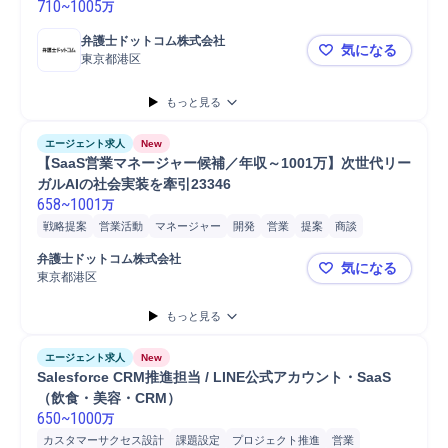
710
~
1005
万
弁護士ドットコム株式会社
気になる
東京都港区
【事業戦略
もっと見る
エージェント求人
New
【SaaS営業マネージャー候補／年収～1001万】次世代リー
ガルAIの社会実装を牽引23346
658
~
1001
万
戦略提案
営業活動
マネージャー
開発
営業
提案
商談
クロージング
法人営業
既存顧客
顧客リレーション構築
顧客折衝
弁護士ドットコム株式会社
気になる
外部折衝
ヒアリング
顧客課題ヒアリング
顧客ニーズヒアリング
東京都港区
【SaaS営
ニーズヒアリング
弁護士との折衝
弁護士外部折衝
受注管理
もっと見る
プロジェクト
リーダー
マネジメント
プロジェクトリーダー
SaaS
ソリューション型営業
戦略立案
新規顧客
新規顧客開拓
エージェント求人
New
新規顧客獲得
Salesforce CRM推進担当 / LINE公式アカウント・SaaS
（飲食・美容・CRM）
650
~
1000
万
カスタマーサクセス設計
課題設定
プロジェクト推進
営業