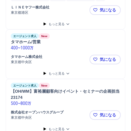
品質管理
業務設計
MA/CRM
SaaS
プロジェクト
検証
ＬＩＮＥヤフー株式会社
気になる
Salesforce
要件定義
顧客管理/CRMシステム開発
マネジメント
東京都港区
Salesfo
リーダー
顧客管理/CRMシステム分析
PC/Web
提案
もっと見る
プロジェクトリーダー
データ分析
開発
分析
プロジェクトマネジメント
BIツール
SQL
エージェント求人
New
タマホーム/営業
400
~
1000
万
タマホーム株式会社
気になる
東京都中央区
タマホーム/
もっと見る
エージェント求人
New
【OH/WM】富裕層顧客向けイベント・セミナーの企画担当
23174
500
~
800
万
株式会社オープンハウスグループ
気になる
東京都中央区
【OH/WM
もっと見る