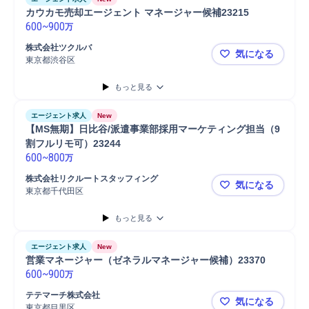
カウカモ売却エージェント マネージャー候補23215
600
~
900
万
株式会社ツクルバ
気になる
東京都渋谷区
カウカモ売却
もっと見る
エージェント求人
New
【MS無期】日比谷/派遣事業部採用マーケティング担当（9
割フルリモ可）23244
600
~
800
万
株式会社リクルートスタッフィング
気になる
東京都千代田区
【MS無期】
もっと見る
エージェント求人
New
営業マネージャー（ゼネラルマネージャー候補）23370
600
~
900
万
テテマーチ株式会社
気になる
東京都目黒区