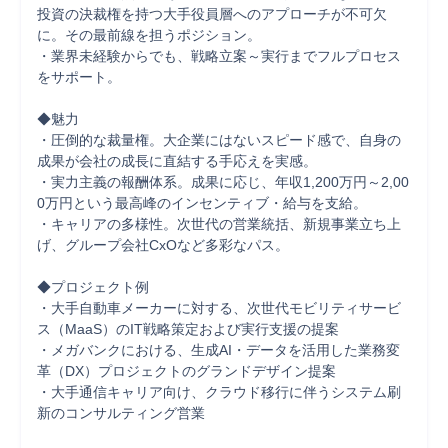
投資の決裁権を持つ大手役員層へのアプローチが不可欠
に。その最前線を担うポジション。

・業界未経験からでも、戦略立案～実行までフルプロセス
をサポート。

◆魅力

・圧倒的な裁量権。大企業にはないスピード感で、自身の
成果が会社の成長に直結する手応えを実感。

・実力主義の報酬体系。成果に応じ、年収1,200万円～2,00
0万円という最高峰のインセンティブ・給与を支給。

・キャリアの多様性。次世代の営業統括、新規事業立ち上
げ、グループ会社CxOなど多彩なパス。

◆プロジェクト例

・大手自動車メーカーに対する、次世代モビリティサービ
ス（MaaS）のIT戦略策定および実行支援の提案

・メガバンクにおける、生成AI・データを活用した業務変
革（DX）プロジェクトのグランドデザイン提案

・大手通信キャリア向け、クラウド移行に伴うシステム刷
新のコンサルティング営業
