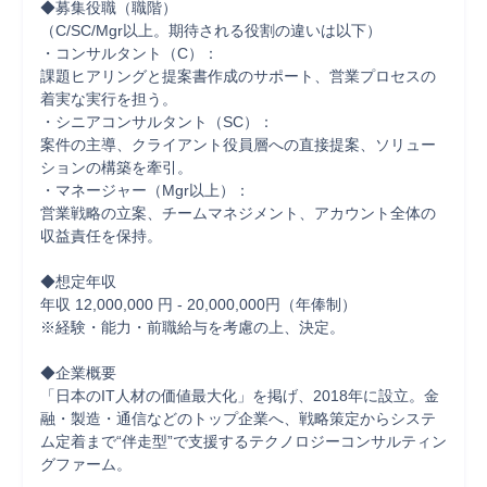
◆募集役職（職階）

（C/SC/Mgr以上。期待される役割の違いは以下）

・コンサルタント（C）：

課題ヒアリングと提案書作成のサポート、営業プロセスの
着実な実行を担う。

・シニアコンサルタント（SC）：

案件の主導、クライアント役員層への直接提案、ソリュー
ションの構築を牽引。

・マネージャー（Mgr以上）：

営業戦略の立案、チームマネジメント、アカウント全体の
収益責任を保持。

◆想定年収

年収 12,000,000 円 - 20,000,000円（年俸制）

※経験・能力・前職給与を考慮の上、決定。

◆企業概要

「日本のIT人材の価値最大化」を掲げ、2018年に設立。金
融・製造・通信などのトップ企業へ、戦略策定からシステ
ム定着まで“伴走型”で支援するテクノロジーコンサルティン
グファーム。
