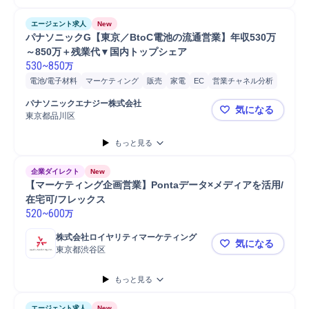
エージェント求人
New
パナソニックG【東京／BtoC電池の流通営業】年収530万
～850万＋残業代▼国内トップシェア
530
~
850
万
電池/電子材料
マーケティング
販売
家電
EC
営業チャネル分析
営業
電池/電子材料営業
パナソニックエナジー株式会社
気になる
東京都品川区
パナソニック
もっと見る
企業ダイレクト
New
【マーケティング企画営業】Pontaデータ×メディアを活用/
在宅可/フレックス
520
~
600
万
株式会社ロイヤリティマーケティング
気になる
東京都渋谷区
【マーケティ
もっと見る
エージェント求人
New