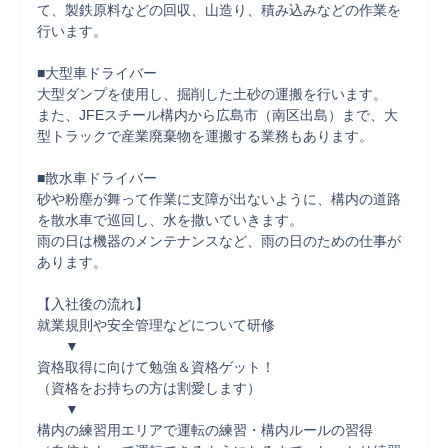
て、製鉄原料などの回収、山造り、積み込みなどの作業を
行います。

■大型車ドライバー

大型ダンプを使用し、掘削した土砂の運搬を行います。

また、JFEスチール構内から広島市（南区出島）まで、大
型トラックで産業廃棄物を運搬する業務もあります。

■散水車ドライバー

砂や粉塵が舞って作業に支障が出ないように、構内の道路
を散水車で巡回し、水を撒いていきます。

雨の日は機器のメンテナンスなど、雨の日のための仕事が
あります。

【入社後の流れ】

就業規則や安全管理などについて研修

　　▼

資格取得に向けて勉強＆資格ゲット！

（資格をお持ちの方は割愛します）

　　▼

構内の練習用エリアで運転の練習・構内ルールの習得
