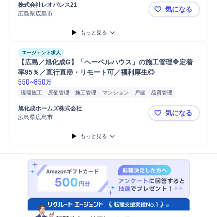
安全管理
現場代理人
マンション
品質管理
工程管理
S造
株式会社レオパレス21
気になる
木造在来工法
施工管理技士
広島県広島市
【広島】発注
もっと見る
エージェント求人
【広島／旭化成G】「ヘーベルハウス」の施工管理🔷定着
率95％／直行直帰・リモート可／福利厚生◎
550
~
850
万
現場施工
原価管理
施工管理
マンション
戸建
品質管理
予算管理
アパート
現場代理人
安全管理
注文住宅
工程管理
旭化成ホームズ株式会社
気になる
S造
施工管理技士
広島県広島市
【広島／旭
もっと見る