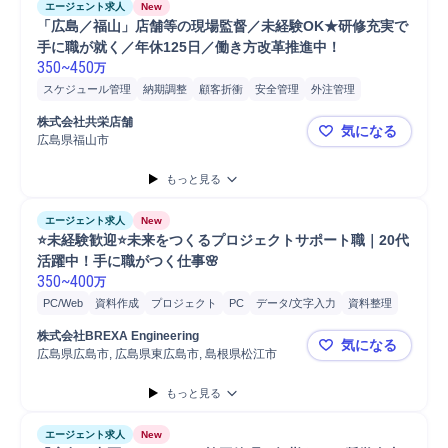
エージェント求人
New
「広島／福山」店舗等の現場監督／未経験OK★研修充実で
手に職が就く／年休125日／働き方改革推進中！
350
~
450
万
スケジュール管理
納期調整
顧客折衝
安全管理
外注管理
クレーム対応
予算計画
品質管理
施工管理
現場責任者
原価管理
株式会社共栄店舗
気になる
点検
メンテナンス
予算管理
発注
工程管理
店舗
進捗管理
広島県福山市
「広島／福
事務
Microsoft Excel
大工
設備工事
倉庫管理
生産管理
店長
もっと見る
販売
接客
法人営業
ルート営業
マネジメント
アフターフォロー
定期点検
顧客対応
提案
ヒアリング
営業
エージェント求人
New
⭐未経験歓迎⭐未来をつくるプロジェクトサポート職｜20代
活躍中！手に職がつく仕事🌸
350
~
400
万
PC/Web
資料作成
プロジェクト
PC
データ/文字入力
資料整理
携帯電話/PC/PC周辺機器
書類作成
品質管理
株式会社BREXA Engineering
気になる
広島県広島市, 広島県東広島市, 島根県松江市
⭐未経験歓
もっと見る
エージェント求人
New