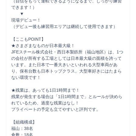
（自信をもって運転できるようになるまで、しっかり練習
できます！）

　　▼

現場デビュー！

（デビュー後も練習用エリアは継続して使用できます）

【ここもPOINT】

★さまざまなものが日本最大級！

JFEスチール株式会社・西日本製鉄所（福山地区）は、1つ
の会社が所有する工場としては日本最大級の面積を誇って
います。また日本で一番大きいといわれる大型車両があ
り、保有台数も日本トップクラス。大型車好きにはたまら
ない環境です！

★残業は、あっても1日1時間まで！

残業が発生する場合は「1日1時間まで」とルールが決めら
れているため、過度な残業はなし！

プライベートの予定も立てやすいと評判です。

【組織構成】

福山：38名

倉敷：18名
