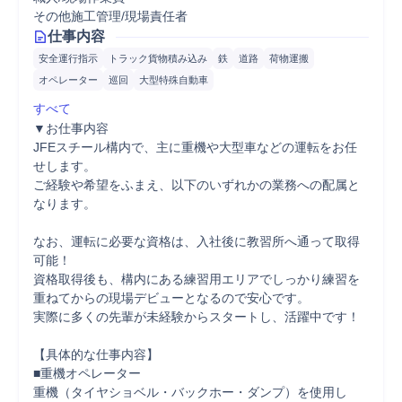
その他施工管理/現場責任者
仕事内容
安全運行指示
トラック貨物積み込み
鉄
道路
荷物運搬
オペレーター
巡回
大型特殊自動車
すべて
▼お仕事内容

JFEスチール構内で、主に重機や大型車などの運転をお任
せします。

ご経験や希望をふまえ、以下のいずれかの業務への配属と
なります。

なお、運転に必要な資格は、入社後に教習所へ通って取得
可能！

資格取得後も、構内にある練習用エリアでしっかり練習を
重ねてからの現場デビューとなるので安心です。

実際に多くの先輩が未経験からスタートし、活躍中です！

【具体的な仕事内容】

■重機オペレーター

重機（タイヤショベル・バックホー・ダンプ）を使用し