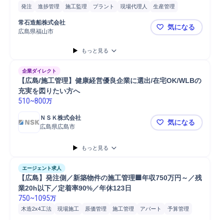
発注
進捗管理
施工監理
プラント
現場代理人
生産管理
メンテナンス
外注管理
船舶
品質管理
染料/顔料/塗料
常石造船株式会社
気になる
ばら積み貨物船
コンテナ船
塗装
施工管理
塗装工事
安全管理
広島県福山市
「広島／福
工場
工程管理
塗料
予算計画
巡回
パトロール
原価管理
もっと見る
顧客折衝
予算管理
工事進捗管理
施工管理技士
維持管理
企業ダイレクト
【広島/施工管理】健康経営優良企業に選出/在宅OK/WLBの
充実を図りたい方へ
510
~
800
万
ＮＳＫ株式会社
気になる
広島県広島市
【広島/施工
もっと見る
エージェント求人
【広島】発注側／新築物件の施工管理🟦年収750万円～／残
業20h以下／定着率90%／年休123日
750
~
1095
万
木造2x4工法
現場施工
原価管理
施工管理
アパート
予算管理