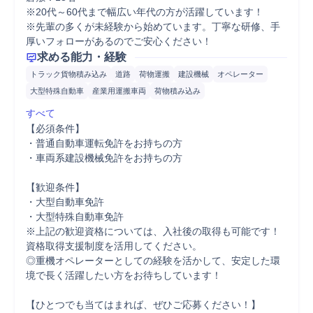
※20代～60代まで幅広い年代の方が活躍しています！

※先輩の多くが未経験から始めています。丁寧な研修、手
厚いフォローがあるのでご安心ください！
求める能力・経験
トラック貨物積み込み
道路
荷物運搬
建設機械
オペレーター
大型特殊自動車
産業用運搬車両
荷物積み込み
すべて
【必須条件】

・普通自動車運転免許をお持ちの方

・車両系建設機械免許をお持ちの方

【歓迎条件】

・大型自動車免許

・大型特殊自動車免許

※上記の歓迎資格については、入社後の取得も可能です！
資格取得支援制度を活用してください。

◎重機オペレーターとしての経験を活かして、安定した環
境で長く活躍したい方をお待ちしています！

【ひとつでも当てはまれば、ぜひご応募ください！】
