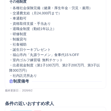
その他制度
・各種社会保険完備（健康・厚生年金・労災・雇用）

・交通費支給（月24,000円まで）

・車通勤可

・資格取得支援・手当あり

・退職金制度（勤続1年以上）

・研修制度

・制服貸与

・社食補助

・誕生日ケーキプレゼント

・福山市内「丸源ラーメン」食事代15％OFF

・室内ゴルフ練習場 無料チケット

・出産祝金制度（第1子100万円、第2子200万円、第3子以
降300万円）

・社内託児所あり
制度備考
最終更新日： 
2026/6/2
条件の近いおすすめ求人