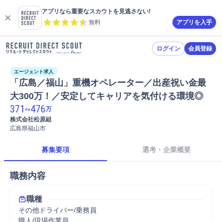
アプリなら重要なスカウトを見逃さない!
無料
アプリを入手
ログイン
会員登録
エージェント求人
「広島／福山」重機オペレーター／出産祝い金最
大300万！／安定してキャリアを気付ける環境◎
371
~
476
万
株式会社松原組
広島県福山市
募集要項
選考・企業概要
職務内容
職種
その他ドライバー/乗務員
職人/現場作業員