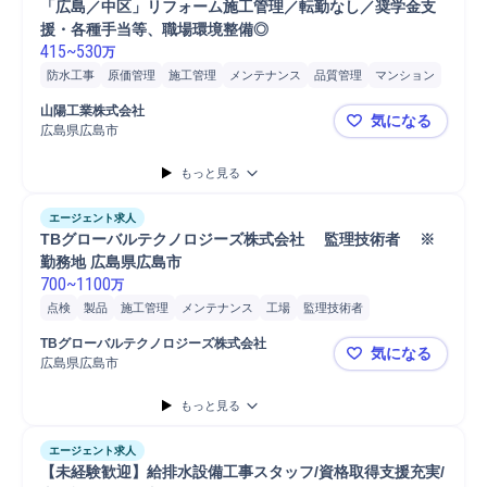
「広島／中区」リフォーム施工管理／転勤なし／奨学金支
援・各種手当等、職場環境整備◎
415
~
530
万
防水工事
原価管理
施工管理
メンテナンス
品質管理
マンション
安全管理
発注
工程管理
外部折衝
外部業者手配
予算管理
山陽工業株式会社
気になる
進捗管理
工事進捗管理
現場スタッフ労務管理
労務管理
広島県広島市
「広島／中
報告書作成
顧客折衝
施工図作成
アフターフォロー
提案
もっと見る
ヒアリング
顧客対応
予算計画
工事計画作成
クレーム対応
巡回
見積書作成
エージェント求人
TBグローバルテクノロジーズ株式会社　 監理技術者 　※
勤務地 広島県広島市
700
~
1100
万
点検
製品
施工管理
メンテナンス
工場
監理技術者
TBグローバルテクノロジーズ株式会社
気になる
広島県広島市
TBグロー
もっと見る
エージェント求人
【未経験歓迎】給排水設備工事スタッフ/資格取得支援充実/