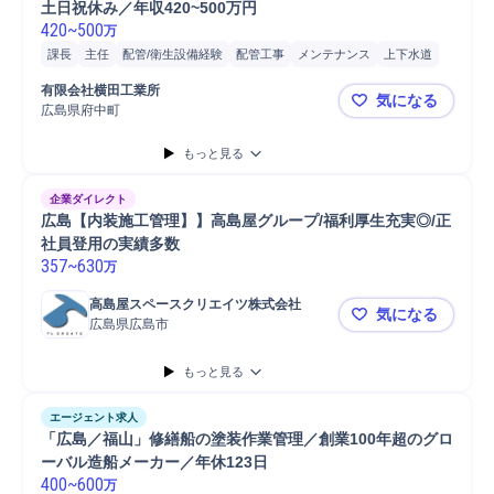
土日祝休み／年収420~500万円
420
~
500
万
課長
主任
配管/衛生設備経験
配管工事
メンテナンス
上下水道
普通自動車
有限会社横田工業所
気になる
広島県府中町
【未経験歓迎
もっと見る
企業ダイレクト
広島【内装施工管理】】高島屋グループ/福利厚生充実◎/正
社員登用の実績多数
357
~
630
万
高島屋スペースクリエイツ株式会社
気になる
広島県広島市
広島【内装
もっと見る
エージェント求人
「広島／福山」修繕船の塗装作業管理／創業100年超のグロ
ーバル造船メーカー／年休123日
400
~
600
万