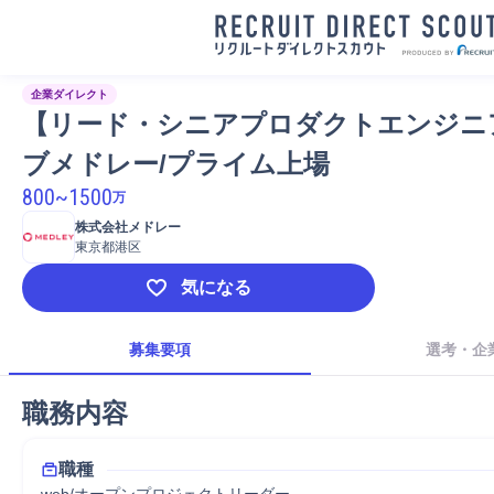
企業ダイレクト
【リード・シニアプロダクトエンジニ
ブメドレー/プライム上場
800
~
1500
万
株式会社メドレー
東京都港区
気になる
募集要項
選考・企
職務内容
職種