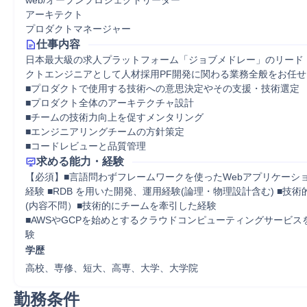
web/オープンプロジェクトリーダー
アーキテクト
プロダクトマネージャー
仕事内容
日本最大級の求人プラットフォーム「ジョブメドレー」のリード
クトエンジニアとして人材採用PF開発に関わる業務全般をお任せ
■プロダクトで使用する技術への意思決定やその支援・技術選定

■プロダクト全体のアーキテクチャ設計

■チームの技術力向上を促すメンタリング

■エンジニアリングチームの方針策定

■コードレビューと品質管理
求める能力・経験
【必須】■言語問わずフレームワークを使ったWebアプリケーシ
経験 ■RDB を用いた開発、運用経験(論理・物理設計含む) ■技
(内容不問）■技術的にチームを牽引した経験

■AWSやGCPを始めとするクラウドコンピューティングサービス
験
学歴
高校、専修、短大、高専、大学、大学院
勤務条件