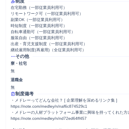
制度
在宅勤務（一部従業員利用可）

リモートワーク可（一部従業員利用可）

副業OK（一部従業員利用可）

時短制度（一部従業員利用可）

自転車通勤可（一部従業員利用可）

服装自由（一部従業員利用可）

出産・育児支援制度（一部従業員利用可）

継続雇用制度(再雇用)（全従業員利用可）
その他
寮・社宅
無
退職金
無
制度備考
・メドレーってどんな会社？ [ 企業理解を深めるリンク集 ]

https://note.com/medley/n/naf6c874529c1

・メドレーの人材プラットフォーム事業に興味を持ってくれた方に
https://note.com/medley/n/nd72ed64ff457
