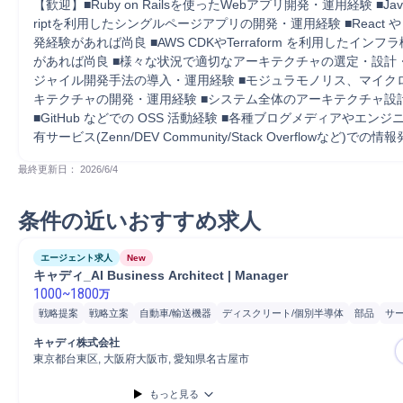
【歓迎】■Ruby on Railsを使ったWebアプリ開発・運用経験 ■JavaSc
riptを利用したシングルページアプリの開発・運用経験 ■React や Ne
発経験があれば尚良 ■AWS CDKやTerraform を利用したイン
があれば尚良 ■様々な状況で適切なアーキテクチャの選定・設計・
ジャイル開発手法の導入・運用経験 ■モジュラモノリス、マイク
キテクチャの開発・運用経験 ■システム全体のアーキテクチャ設計
■GitHub などでの OSS 活動経験 ■各種ブログメディアやエン
有サービス(Zenn/DEV Community/Stack Overflowなど)での
最終更新日： 
2026/6/4
条件の近いおすすめ求人
エージェント求人
New
キャディ_AI Business Architect | Manager
1000
~
1800
万
戦略提案
戦略立案
自動車/輸送機器
ディスクリート/個別半導体
部品
サ
マネジメント
プロジェクト
自動車
提案
顧客対応
自動車部品
開発
産
キャディ株式会社
プロダクト開発
パートナー
検証
東京都台東区, 大阪府大阪市, 愛知県名古屋市
もっと見る