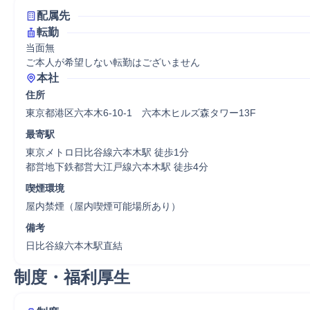
配属先
転勤
当面無

ご本人が希望しない転勤はございません
本社
住所
東京都港区六本木6-10-1　六本木ヒルズ森タワー13F
最寄駅
東京メトロ日比谷線六本木駅 徒歩1分

都営地下鉄都営大江戸線六本木駅 徒歩4分
喫煙環境
屋内禁煙（屋内喫煙可能場所あり）
備考
日比谷線六本木駅直結
制度・福利厚生