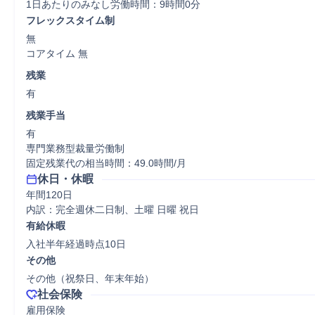
1日あたりのみなし労働時間：9時間0分
フレックスタイム制
無

コアタイム 無  
残業
有
残業手当
有

専門業務型裁量労働制

固定残業代の相当時間：49.0時間/月
休日・休暇
年間120日

内訳：完全週休二日制、土曜 日曜 祝日
有給休暇
入社半年経過時点10日
その他
その他（祝祭日、年末年始）
社会保険
雇用保険
