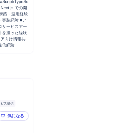
ript/TypeSc
xt.js での開
フラ構築・運用経験
実装経験 ■ア
ロサービスアー
を担った経験 
ジニア向け情報共
情報発信経験
ービス提供
業機械
分析
気になる
キャディ_AI Business Architect | Manager