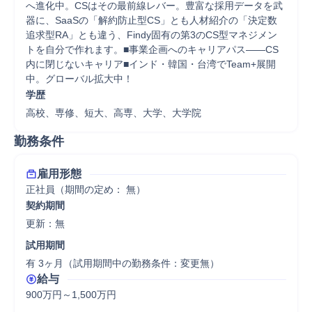
へ進化中。CSはその最前線レバー。豊富な採用データを武
器に、SaaSの「解約防止型CS」とも人材紹介の「決定数
追求型RA」とも違う、Findy固有の第3のCS型マネジメン
トを自分で作れます。■事業企画へのキャリアパス――CS
内に閉じないキャリア■インド・韓国・台湾でTeam+展開
中。グローバル拡大中！
学歴
高校、専修、短大、高専、大学、大学院
勤務条件
雇用形態
正社員（期間の定め： 無）
契約期間
更新：無 
試用期間
有 3ヶ月（試用期間中の勤務条件：変更無）
給与
900万円～1,500万円
