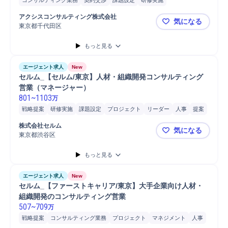
コンサルティング業務
契約交渉
課題設定
研修実施
部長/総括審議官
プロジェクト
部長
教育
営業
契約締結
アクシスコンサルティング株式会社
気になる
新規顧客
提案
条件交渉
トラブル対応
オンボーディング
東京都千代田区
アクシスコ
教育研修
コンサルタント
既存顧客
マーケティング
人材紹介/派遣
もっと見る
法人営業
人材紹介
エージェント求人
New
セルム_【セルム/東京】人材・組織開発コンサルティング
営業（マネージャー）
801
~
1103
万
戦略提案
研修実施
課題設定
プロジェクト
リーダー
人事
提案
ネットワーク
幹部
効果検証
データ分析
パートナー
ヒアリング
株式会社セルム
気になる
会計
組織開発
検証
分析
教授
要件定義
コンサルタント
東京都渋谷区
セルム_【
チームリーダー
法人営業
マネジメント
管理職
制度企画
もっと見る
プロジェクトマネジメント
営業
開発
エージェント求人
New
セルム_【ファーストキャリア/東京】大手企業向け人材・
組織開発のコンサルティング営業
507
~
709
万
戦略提案
コンサルティング業務
プロジェクト
マネジメント
人事