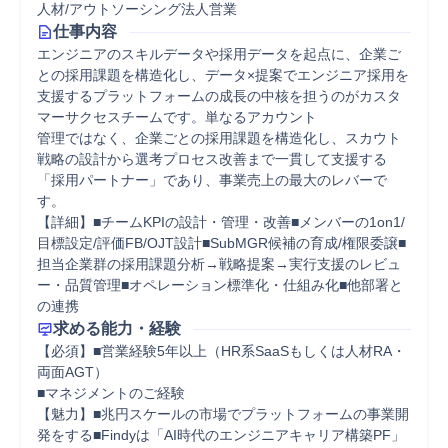
人材/アウトソーシング法人営業
仕事内容
エンジニアのスキルデータや採用データを起点に、企業ご
との採用課題を構造化し、データ×提案でエンジニア採用を
支援するプラットフォームの成長の中核を担うのがカスタ
マーサクセスチームです。単なるアカウント

管理ではなく、企業ごとの採用課題を構造化し、スカウト
戦略の設計から選考プロセス改善まで一貫して支援する
「採用パートナー」であり、事業売上の最大のレバーで
す。

【詳細】■チームKPIの設計・管理・改善■メンバーの1on1/
目標設定/評価FB/OJT設計■SubMGR候補の育成/権限委譲■
担当企業群の採用課題分析→戦略提案→実行支援のレビュ
ー・品質管理■オペレーション標準化・仕組み化■他部署と
の連携
求める能力・経験
【必須】■営業経験5年以上（HR系SaaSもしくは人材RA・
両面AGT）

■マネジメントのご経験

【魅力】■兆円スケールの市場でプラットフォームの事業開
発をする■Findyは「AI時代のエンジニアキャリア構築PF」