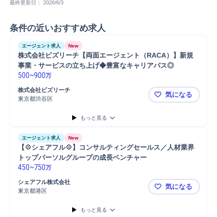
最終更新日： 
2026/6/3
条件の近いおすすめ求人
エージェント求人
New
株式会社ビズリーチ【両面エージェント（RACA）】新規
事業・サービスの立ち上げ◆豊富なキャリアパス◎
500
~
900
万
株式会社ビズリーチ
気になる
東京都渋谷区
株式会社ビ
もっと見る
エージェント求人
New
【💠シェアフル💠】コンサルティングセールス／人材業界
トップパーソルグループの成長ベンチャー
450
~
750
万
シェアフル株式会社
気になる
東京都港区
【💠シェ
もっと見る