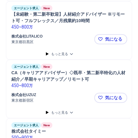
エージェント求人
New
【未経験・第二新卒歓迎】人材紹介アドバイザー ※リモー
ト可・フルフレックス／月残業約10時間 
450
~
800
万
株式会社LITALICO
気になる
東京都目黒区
【未経験・
もっと見る
エージェント求人
New
CA（キャリアアドバイザー）◇既卒・第二新卒特化の人材
紹介／早期キャリアアップ／リモート可 
450
~
800
万
株式会社UZUZ
気になる
東京都新宿区
CA（キャ
もっと見る
エージェント求人
New
株式会社タイミー
500
~
900
万