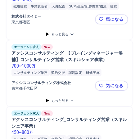
戦略提案
事業責任者
人員配置
SCM/生産管理/購買/物流
提案
物流
コンサルティング業務
リーダー
物流/生産管理職担当
株式会社タイミー
気になる
マネージャー
SMB
ヒアリング
営業
分析
店舗
自動車/輸送機器
東京都港区
株式会社タ
マーケティング
自動車/輸送機械
自動車運転
法人営業
自動車
もっと見る
普通自動車
エージェント求人
New
アクシスコンサルティング_【プレイングマネージャー候
補】コンサルティング営業（スキルシェア事業）
700
~
1000
万
コンサルティング業務
契約交渉
課題設定
研修実施
部長/総括審議官
プロジェクト
部長
教育
営業
契約締結
アクシスコンサルティング株式会社
気になる
新規顧客
提案
条件交渉
トラブル対応
オンボーディング
東京都千代田区
アクシスコ
教育研修
コンサルタント
既存顧客
リーダー
マネジメント
もっと見る
法人営業
エージェント求人
New
アクシスコンサルティング_コンサルティング営業（スキル
シェア事業）
450
~
800
万