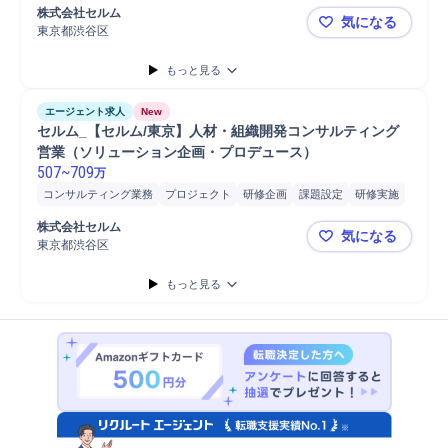
提案
株式
プロジェクト推進
パートナー
営業
ヒアリング
株式会社セルム
気になる
担当者
課題設定
企画立案
開発
効果検証
オンボーディング
東京都渋谷区
セルム_【
組織開発
検証
コンサルタント
Microsoft Power...
法人営業
もっと見る
資料作成
エージェント求人
New
セルム_【セルム/東京】人材・組織開発コンサルティング
営業（ソリューション企画・プロデュース）
507
~
709
万
コンサルティング業務
プロジェクト
研修企画
課題設定
研修実施
戦略提案
戦略立案
ネットワーク
リーダー
人事
パートナー
株式会社セルム
気になる
ヒアリング
保険
組織開発
分析
教授
要件定義
コンサルタント
東京都渋谷区
セルム_【
Microsoft Power...
チームリーダー
法人営業
マネジメント
管理職
もっと見る
制度企画
提案
プロジェクトマネジメント
営業
開発