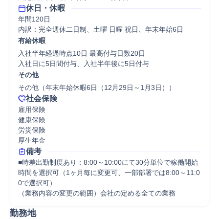
休日・休暇
年間120日

内訳：完全週休二日制、土曜 日曜 祝日、年末年始6日
有給休暇
入社半年経過時点10日 最高付与日数20日

入社日に5日間付与、入社半年後に5日付与
その他
その他（年末年始休暇6日（12月29日～1月3日））
社会保険
雇用保険

健康保険

労災保険

厚生年金
備考
■時差出勤制度あり：8:00～10:00にて30分単位で稼働開始
時間を選択可（1ヶ月毎に変更可、一部部署では8:00～11:0
0で選択可）

（業務内容の変更の範囲）会社の定める全ての業務
勤務地