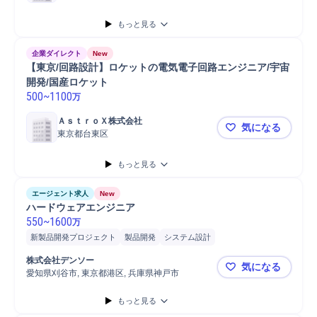
もっと見る
企業ダイレクト
New
【東京/回路設計】ロケットの電気電子回路エンジニア/宇宙
開発/国産ロケット
500
~
1100
万
ＡｓｔｒｏＸ株式会社
気になる
東京都台東区
【東京/回
もっと見る
エージェント求人
New
ハードウェアエンジニア
550
~
1600
万
新製品開発プロジェクト
製品開発
システム設計
プロジェクトマネジメント
電子部品
量産設計
要件定義
株式会社デンソー
気になる
アナログ回路設計
ハードウェア
愛知県刈谷市, 東京都港区, 兵庫県神戸市
ハードウェ
もっと見る