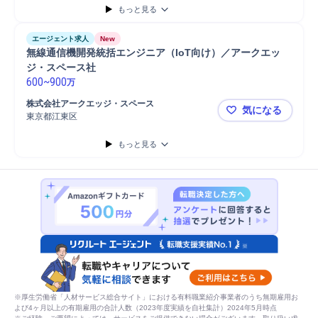
もっと見る
エージェント求人
New
無線通信機開発統括エンジニア（IoT向け）／アークエッ
ジ・スペース社
600
~
900
万
株式会社アークエッジ・スペース
気になる
東京都江東区
無線通信機
もっと見る
※厚生労働省「人材サービス総合サイト」における有料職業紹介事業者のうち無期雇用お
よび4ヶ月以上の有期雇用の合計人数（2023年度実績を自社集計）2024年5月時点