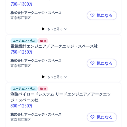
700
~
1300
万
株式会社アークエッジ・スペース
気になる
東京都江東区
FPGA開
もっと見る
エージェント求人
New
電気設計エンジニア／アークエッジ・スペース社
750
~
1250
万
株式会社アークエッジ・スペース
気になる
東京都江東区
電気設計エ
もっと見る
エージェント求人
New
測位ペイロードシステム リードエンジニア／アークエッ
ジ・スペース社
800
~
1250
万
株式会社アークエッジ・スペース
気になる
東京都江東区
測位ペイロ