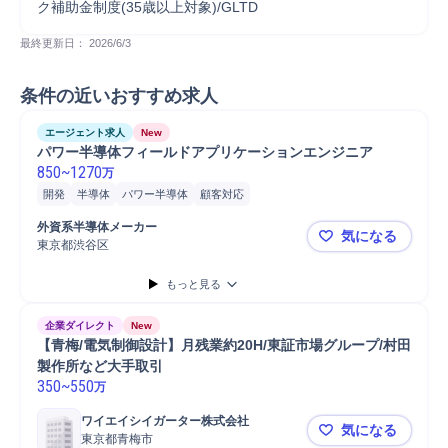
ク補助金制度(35歳以上対象)/GLTD
最終更新日： 
2026/6/3
条件の近いおすすめ求人
エージェント求人
New
パワー半導体フィールドアプリケーションエンジニア
850
~
1270
万
開発
半導体
パワー半導体
顧客対応
外資系半導体メーカー
気になる
東京都渋谷区
パワー半導
もっと見る
企業ダイレクト
New
【青梅/電気制御設計】月残業約20H/東証市場グループ/村田
製作所など大手取引
350
~
550
万
ワイエイシイガーター株式会社
気になる
東京都青梅市
【青梅/電気