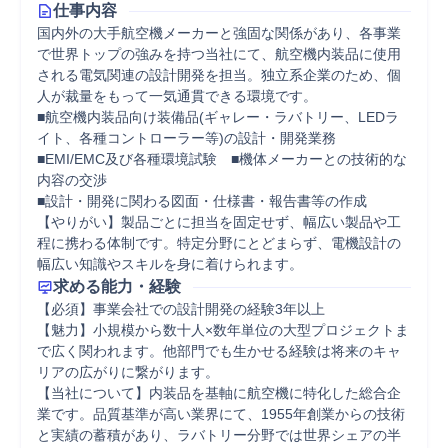
仕事内容
国内外の大手航空機メーカーと強固な関係があり、各事業
で世界トップの強みを持つ当社にて、航空機内装品に使用
される電気関連の設計開発を担当。独立系企業のため、個
人が裁量をもって一気通貫できる環境です。

■航空機内装品向け装備品(ギャレー・ラバトリー、LEDラ
イト、各種コントローラー等)の設計・開発業務

■EMI/EMC及び各種環境試験　■機体メーカーとの技術的な
内容の交渉

■設計・開発に関わる図面・仕様書・報告書等の作成

【やりがい】製品ごとに担当を固定せず、幅広い製品や工
程に携わる体制です。特定分野にとどまらず、電機設計の
幅広い知識やスキルを身に着けられます。
求める能力・経験
【必須】事業会社での設計開発の経験3年以上

【魅力】小規模から数十人×数年単位の大型プロジェクトま
で広く関われます。他部門でも生かせる経験は将来のキャ
リアの広がりに繋がります。

【当社について】内装品を基軸に航空機に特化した総合企
業です。品質基準が高い業界にて、1955年創業からの技術
と実績の蓄積があり、ラバトリー分野では世界シェアの半