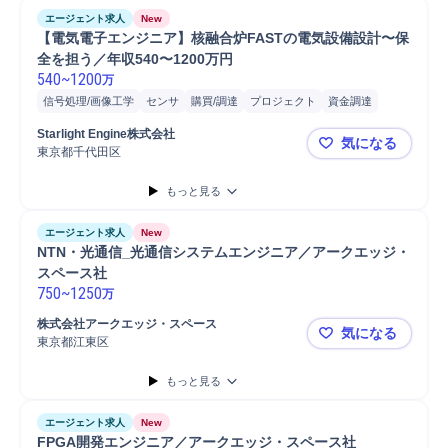
エージェント求人
New
【電気電子エンジニア】核融合炉FASTの電気設備設計〜保
全を担う／年収540〜1200万円
540
~
1200
万
信号処理/画像工学
センサ
購買/調達
プロジェクト
資金調達
システム統合
データ取得
電気設備
プラント
電気回路
配線
Starlight Engine株式会社
気になる
配電設備設計
ベンダー選定
東京都千代田区
【電気電子エ
もっと見る
エージェント求人
New
NTN・光通信_光通信システムエンジニア／アークエッジ・
スペース社
750
~
1250
万
株式会社アークエッジ・スペース
気になる
東京都江東区
NTN・光
もっと見る
エージェント求人
New
FPGA開発エンジニア／アークエッジ・スペース社