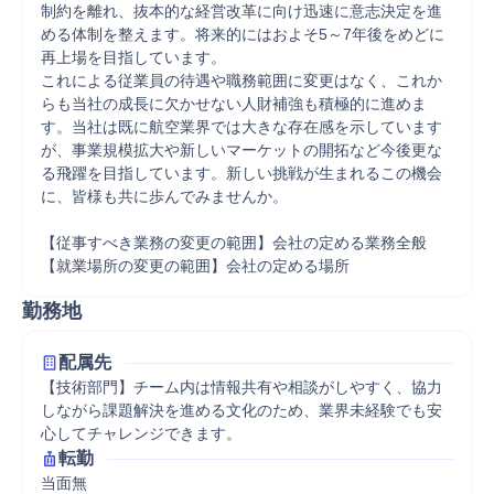
制約を離れ、抜本的な経営改革に向け迅速に意志決定を進
める体制を整えます。将来的にはおよそ5～7年後をめどに
再上場を目指しています。 

これによる従業員の待遇や職務範囲に変更はなく、これか
らも当社の成長に欠かせない人財補強も積極的に進めま
す。当社は既に航空業界では大きな存在感を示しています
が、事業規模拡大や新しいマーケットの開拓など今後更な
る飛躍を目指しています。新しい挑戦が生まれるこの機会
に、皆様も共に歩んでみませんか。 

【従事すべき業務の変更の範囲】会社の定める業務全般 

【就業場所の変更の範囲】会社の定める場所
勤務地
配属先
【技術部門】チーム内は情報共有や相談がしやすく、協力
しながら課題解決を進める文化のため、業界未経験でも安
心してチャレンジできます。
転勤
当面無