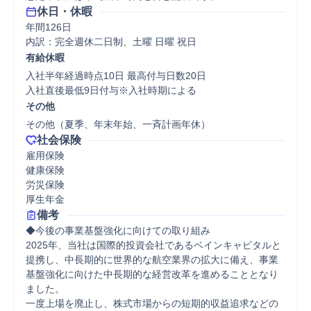
休日・休暇
年間126日

内訳：完全週休二日制、土曜 日曜 祝日
有給休暇
入社半年経過時点10日 最高付与日数20日

入社直後最低9日付与※入社時期による
その他
その他（夏季、年末年始、一斉計画年休）
社会保険
雇用保険

健康保険

労災保険

厚生年金
備考
◆今後の事業基盤強化に向けての取り組み 

2025年、当社は国際的投資会社であるベインキャピタルと
提携し、中長期的に世界的な航空業界の拡大に備え、事業
基盤強化に向けた中長期的な経営改革を進めることとなり
ました。 

一度上場を廃止し、株式市場からの短期的収益追求などの