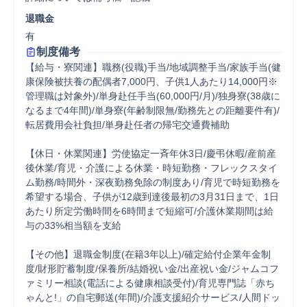
退職金
有
制度備考
【給与・寮関連】職務(役職)手当/地域調整手当/家族手当(健
康保険被扶養の配偶者7,000円、子供1人あたり14,000円※
管理職は対象外)/単身赴任手当(60,000円/月)/独身寮(38歳に
なるまで4年間)/単身寮(年齢制限無/勤務先との距離要件有)/
転居費用会社負担/単身赴任者の帰宅交通費補助

【休日・休業関連】労使協定一斉年休3日/慶弔休暇/産前産
後休業/育児・介護による休業・時短勤務・フレックスタイ
ム勤務/時間外・深夜勤務免除の制度あり/育児で時短勤務を
希望する場合、子供が12歳到達後最初の3月31日まで、1日
あたり所定労働時間を6時間まで短縮可/介護休業期間は給
与の33%相当額を支給

【その他】退職金制度(在籍3年以上)/確定給付企業年金制
度/財形貯蓄制度/保養所/結婚祝い金/出産祝い金/ジャムコフ
ァミリー相談(電話による健康相談受付)/育児専門誌「赤ち
ゃんと!」の自宅郵送(年間)/介護支援紹介サービス/人間ドッ