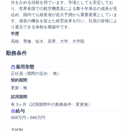
分を占める信頼を得ています。市場としても安定してお
り、世界各国での航空機普及による数十年単位の成長が見
込め、国内でも経産省が拡大予測から重要産業としていま
す。成長の機会を捉えた経営改革を行い、社員の皆様によ
り還元できる体制を構築中です。
学歴
高校、専修、短大、高専、大学、大学院
勤務条件
雇用形態
正社員（期間の定め： 無）
契約期間
更新：無 
試用期間
有 3ヶ月（試用期間中の勤務条件：変更無）
給与
568万円～886万円

月給制
