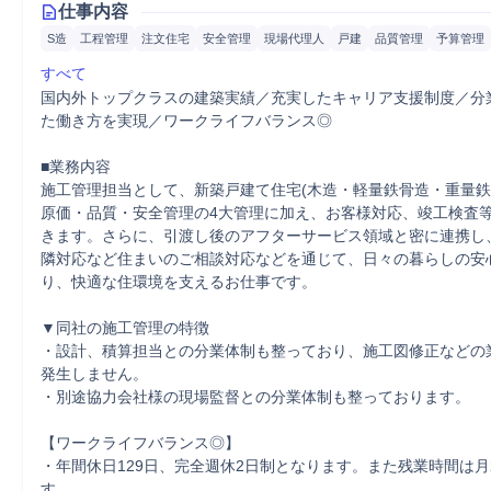
仕事内容
S造
工程管理
注文住宅
安全管理
現場代理人
戸建
品質管理
予算管理
すべて
国内外トップクラスの建築実績／充実したキャリア支援制度／分
た働き方を実現／ワークライフバランス◎

■業務内容

施工管理担当として、新築戸建て住宅(木造・軽量鉄骨造・重量鉄
原価・品質・安全管理の4大管理に加え、お客様対応、竣工検査
きます。さらに、引渡し後のアフターサービス領域と密に連携し
隣対応など住まいのご相談対応などを通じて、日々の暮らしの安
り、快適な住環境を支えるお仕事です。

▼同社の施工管理の特徴

・設計、積算担当との分業体制も整っており、施工図修正などの
発生しません。

・別途協力会社様の現場監督との分業体制も整っております。

【ワークライフバランス◎】

・年間休日129日、完全週休2日制となります。また残業時間は月
す。
