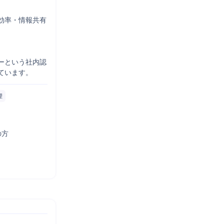
務効率・情報共有
ーという社内認
ています。
理
方
