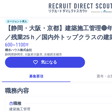
エージェント求人
【静岡・大阪・京都】建築施工管理🔴年
／残業25ｈ／国内外トップクラスの建
600
~
1100
万
積水ハウス株式会社
静岡県静岡市, 大阪府大阪市, 京都府京都市
気になる
募集要項
選考・企
職務内容
職種
建築施工管理