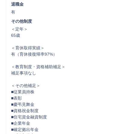
退職金
有
その他制度
＜定年＞

65歳

＜育休取得実績＞

有（育休後復帰率97%）

＜教育制度・資格補助補足＞

補足事項なし

＜その他補足＞

■従業員持株

■表彰

■慶弔見舞金

■資格祝金制度

■住宅資金融資制度

■企業年金

■確定拠出年金