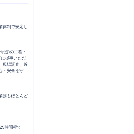
業体制で安定し
骨造)の工程・
等に従事いただ
、現場調査、近
心・安全を守
業務もほとんど
25時間程で