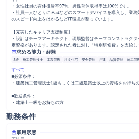
・女性社員の育休復帰率97%、男性育休取得率は100%です。

・社員一人ひとりにiPadなどのスマートデバイスを導入し、業
のスピード向上をはかるなどIT環境が整っています。

【充実したキャリア支援制度】

・設計はチーフアーキテクト、現場監督はチーフコンストラクタ
定資格があります。認定された者に対し「特別研修費」を支給し
求める能力・経験
S造
施工管理技士
工程管理
注文住宅
安全管理
戸建
品質管理
施工管
すべて
■必須条件：

・建築施工管理技士1級もしくは二級建築士以上の資格をお持ちの
■歓迎条件：

・建築士一級をお持ちの方
勤務条件
雇用形態