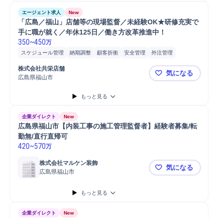
エージェント求人
New
「広島／福山」店舗等の現場監督／未経験OK★研修充実で
手に職が就く／年休125日／働き方改革推進中！
350
~
450
万
スケジュール管理
納期調整
顧客折衝
安全管理
外注管理
クレーム対応
予算計画
品質管理
施工管理
現場責任者
原価管理
株式会社共栄店舗
気になる
点検
メンテナンス
予算管理
発注
工程管理
店舗
進捗管理
広島県福山市
「広島／福
事務
Microsoft Excel
大工
設備工事
倉庫管理
生産管理
店長
もっと見る
販売
接客
法人営業
ルート営業
マネジメント
アフターフォロー
定期点検
顧客対応
提案
ヒアリング
営業
企業ダイレクト
New
広島県福山市【内装工事の施工管理監督者】経験者募集/転
勤無/直行直帰可
420
~
570
万
株式会社マルケン装飾
気になる
広島県福山市
広島県福山
もっと見る
企業ダイレクト
New