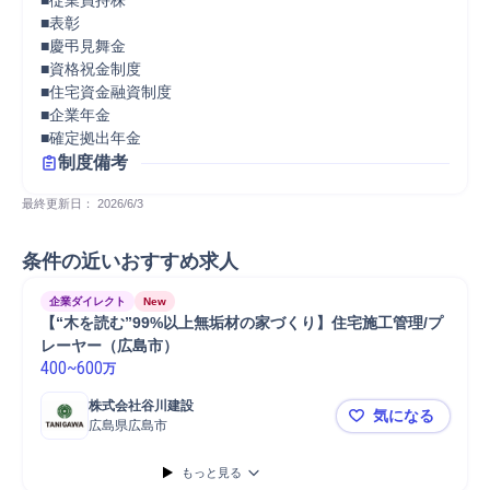
■従業員持株

■表彰

■慶弔見舞金

■資格祝金制度

■住宅資金融資制度

■企業年金

■確定拠出年金
制度備考
最終更新日： 
2026/6/3
条件の近いおすすめ求人
企業ダイレクト
New
【“木を読む”99%以上無垢材の家づくり】住宅施工管理/プ
レーヤー（広島市）
400
~
600
万
株式会社谷川建設
気になる
広島県広島市
【“木を読む
もっと見る