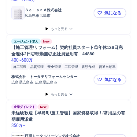
Ｓｏｌａｎｄ株式会社
気になる
広島県東広島市
【建築施工
もっと見る
エージェント求人
New
【施工管理/リフォーム】契約社員スタート◎年休126日完
全週休2日◎転勤無◎正社員登用有　44880
400
~
600
万
施工管理
品質管理
安全管理
工程管理
書類作成
普通自動車
マンション
戸建
アパート
施工管理技士
株式会社　トータテリフォームセンター
気になる
広島県広島市, 広島県広島市
【施工管理/
もっと見る
企業ダイレクト
New
未経験歓迎【早島町/施工管理】国家資格取得！/常用型の有
期雇用派遣
350
~
万
日研トータルソーシング株式会社