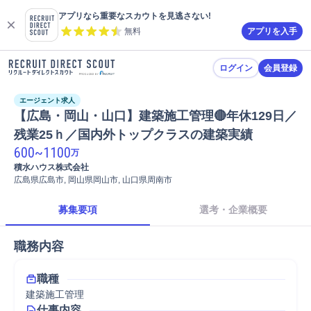
アプリなら重要なスカウトを見逃さない!
無料
アプリを入手
ログイン
会員登録
エージェント求人
【広島・岡山・山口】建築施工管理🔴年休129日／
残業25ｈ／国内外トップクラスの建築実績
600
~
1100
万
積水ハウス株式会社
広島県広島市, 岡山県岡山市, 山口県周南市
募集要項
選考・企業概要
職務内容
職種
建築施工管理
仕事内容