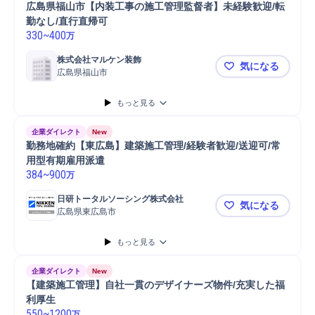
広島県福山市【内装工事の施工管理監督者】未経験歓迎/転
勤なし/直行直帰可
330
~
400
万
株式会社マルケン装飾
気になる
広島県福山市
広島県福山
もっと見る
企業ダイレクト
New
勤務地確約【東広島】建築施工管理/経験者歓迎/送迎可/常
用型有期雇用派遣
384
~
900
万
日研トータルソーシング株式会社
気になる
広島県東広島市
勤務地確約
もっと見る
企業ダイレクト
New
【建築施工管理】自社一貫のデザイナーズ物件/充実した福
利厚生
550
~
1200
万