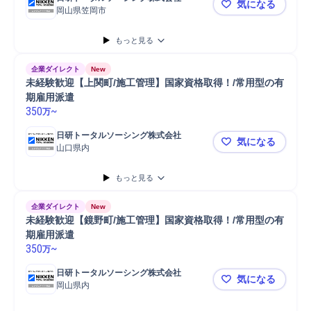
気になる
岡山県笠岡市
未経験歓迎
もっと見る
企業ダイレクト
New
未経験歓迎【上関町/施工管理】国家資格取得！/常用型の有
期雇用派遣
350
~
万
日研トータルソーシング株式会社
気になる
山口県内
未経験歓迎
もっと見る
企業ダイレクト
New
未経験歓迎【鏡野町/施工管理】国家資格取得！/常用型の有
期雇用派遣
350
~
万
日研トータルソーシング株式会社
気になる
岡山県内
未経験歓迎