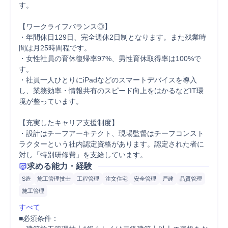
す。

【ワークライフバランス◎】

・年間休日129日、完全週休2日制となります。また残業時
間は月25時間程です。

・女性社員の育休復帰率97%、男性育休取得率は100%で
す。

・社員一人ひとりにiPadなどのスマートデバイスを導入
し、業務効率・情報共有のスピード向上をはかるなどIT環
境が整っています。

【充実したキャリア支援制度】

・設計はチーフアーキテクト、現場監督はチーフコンスト
ラクターという社内認定資格があります。認定された者に
対し「特別研修費」を支給しています。
求める能力・経験
S造
施工管理技士
工程管理
注文住宅
安全管理
戸建
品質管理
施工管理
すべて
■必須条件：
