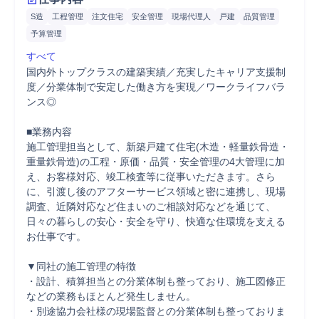
S造
工程管理
注文住宅
安全管理
現場代理人
戸建
品質管理
予算管理
すべて
国内外トップクラスの建築実績／充実したキャリア支援制
度／分業体制で安定した働き方を実現／ワークライフバラ
ンス◎

■業務内容

施工管理担当として、新築戸建て住宅(木造・軽量鉄骨造・
重量鉄骨造)の工程・原価・品質・安全管理の4大管理に加
え、お客様対応、竣工検査等に従事いただきます。さら
に、引渡し後のアフターサービス領域と密に連携し、現場
調査、近隣対応など住まいのご相談対応などを通じて、
日々の暮らしの安心・安全を守り、快適な住環境を支える
お仕事です。

▼同社の施工管理の特徴

・設計、積算担当との分業体制も整っており、施工図修正
などの業務もほとんど発生しません。

・別途協力会社様の現場監督との分業体制も整っておりま