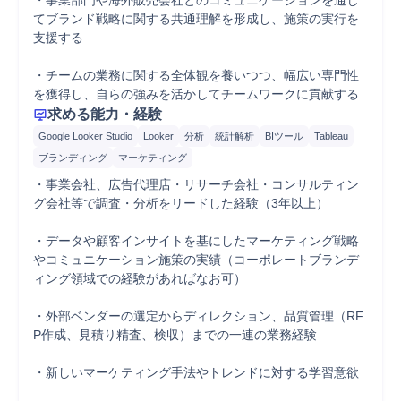
・事業部門や海外販売会社とのコミュニケーションを通じ
てブランド戦略に関する共通理解を形成し、施策の実行を
支援する

・チームの業務に関する全体観を養いつつ、幅広い専門性
を獲得し、自らの強みを活かしてチームワークに貢献する
求める能力・経験
Google Looker Studio
Looker
分析
統計解析
BIツール
Tableau
ブランディング
マーケティング
・事業会社、広告代理店・リサーチ会社・コンサルティン
グ会社等で調査・分析をリードした経験（3年以上）

・データや顧客インサイトを基にしたマーケティング戦略
やコミュニケーション施策の実績（コーポレートブランデ
ィング領域での経験があればなお可）

・外部ベンダーの選定からディレクション、品質管理（RF
P作成、見積り精査、検収）までの一連の業務経験

・新しいマーケティング手法やトレンドに対する学習意欲
