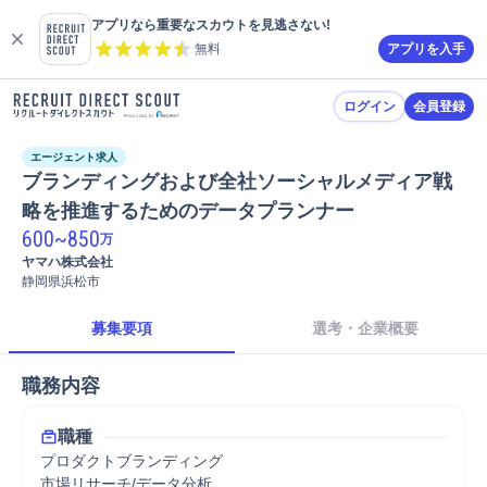
アプリなら重要なスカウトを見逃さない!
無料
アプリを入手
ログイン
会員登録
エージェント求人
ブランディングおよび全社ソーシャルメディア戦
略を推進するためのデータプランナー
600
~
850
万
ヤマハ株式会社
静岡県浜松市
募集要項
選考・企業概要
職務内容
職種
プロダクトブランディング
市場リサーチ/データ分析