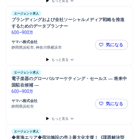
もっと見る
エージェント求人
ブランディングおよび全社ソーシャルメディア戦略を推進
するためのデータプランナー
600
~
900
万
ヤマハ株式会社
気になる
静岡県浜松市, 神奈川県横浜市
ブランディ
もっと見る
エージェント求人
電子楽器のグローバルマーケティング・セールス ― 将来中
国駐在候補 ―
600
~
900
万
ヤマハ株式会社
気になる
静岡県浜松市
電子楽器の
もっと見る
エージェント求人
◆東海エリア◆宿泊施設の売上最大化支援！《課題解決型