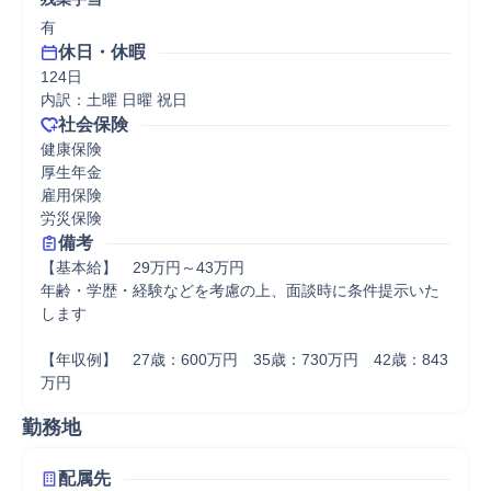
有
休日・休暇
124日

内訳：土曜 日曜 祝日
社会保険
健康保険

厚生年金

雇用保険

労災保険
備考
【基本給】　29万円～43万円

年齢・学歴・経験などを考慮の上、面談時に条件提示いた
します

【年収例】　27歳：600万円　35歳：730万円　42歳：843
万円　
勤務地
配属先