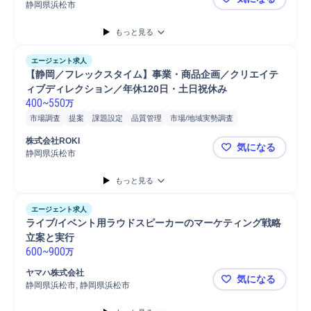
静岡県浜松市
海外代理店
もっと見る
エージェント求人
【静岡／フレックスタイム】事業・商品企画／クリエイテ
ィブディレクション／年休120日・土日祝休み
400
~
550
万
市場調査
提案
課題設定
品質管理
市場/地域実勢調査
コンセプト立案
分析
デザイン
商品企画
開発
制作
株式会社ROKI
気になる
マーケティング
日用品
販促企画
パートナー
静岡県浜松市
【静岡／フ
もっと見る
エージェント求人
ライブ/イベント用ラウドスピーカーのマーケティング戦略
立案と実行
600
~
900
万
ヤマハ株式会社
気になる
静岡県浜松市, 静岡県浜松市
ライブ/イ