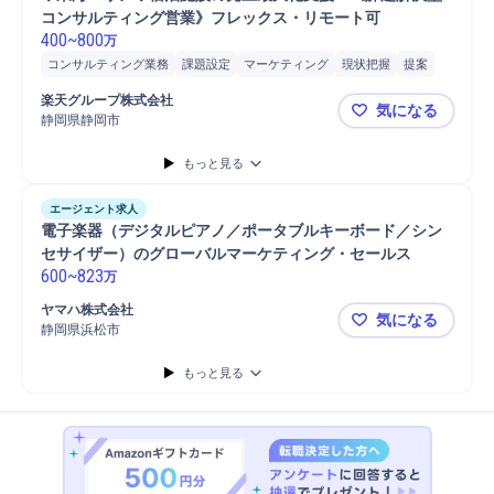
コンサルティング営業》フレックス・リモート可
400
~
800
万
コンサルティング業務
課題設定
マーケティング
現状把握
提案
営業
分析
サイト運営/管理
法人営業
ホテル
楽天グループ株式会社
気になる
静岡県静岡市
◆東海エリ
もっと見る
エージェント求人
電子楽器（デジタルピアノ／ポータブルキーボード／シン
セサイザー）のグローバルマーケティング・セールス
600
~
823
万
ヤマハ株式会社
気になる
静岡県浜松市
電子楽器（
もっと見る