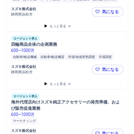
企画担当
マーケティング
ブランディング
スズキ株式会社
気になる
静岡県浜松市
四輪車の海
もっと見る
エージェント求人
四輪商品全体の企画業務
600
~
1000
万
自動車/輸送機械
自動車/輸送機器
市場/地域実勢調査
市場調査
企画立案
商品企画
プロジェクト
マーケティング
データ分析
スズキ株式会社
気になる
静岡県浜松市
四輪商品全
もっと見る
エージェント求人
海外代理店向けスズキ純正アクセサリーの発売準備、およ
び販売促進業務
600
~
1000
万
マーケティング
スズキ株式会社
気になる