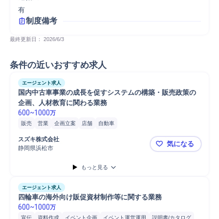
有
制度備考
最終更新日： 
2026/6/3
条件の近いおすすめ求人
エージェント求人
国内中古車事業の成長を促すシステムの構築・販売政策の
企画、人材教育に関わる業務
600
~
1000
万
販売
営業
企画立案
店舗
自動車
スズキ株式会社
気になる
静岡県浜松市
国内中古車
もっと見る
エージェント求人
四輪車の海外向け販促資材制作等に関する業務
600
~
1000
万
宣伝
資料作成
イベント企画
イベント運営運用
説明書/カタログ