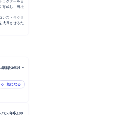
トラクターを目
く育成し、当社
フコンストラクタ
を成長させるた
現場経験3年以上
気になる
【施工管理】年休122日/1・2級建築or施工管理技士資
ン/年収100