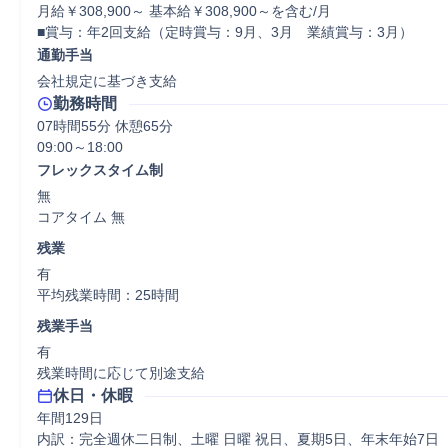
月給￥308,900～ 基本給￥308,900～を含む/月

■賞与：年2回支給（定時賞与：9月、3月　業績賞与：3月）
通勤手当
会社規定に基づき支給
勤務時間
07時間55分 休憩65分
フレックスタイム制
無

コアタイム 無  
残業
有

平均残業時間：25時間
残業手当
有

残業時間に応じて別途支給
休日・休暇
年間129日

内訳：完全週休二日制、土曜 日曜 祝日、夏期5日、年末年始7日