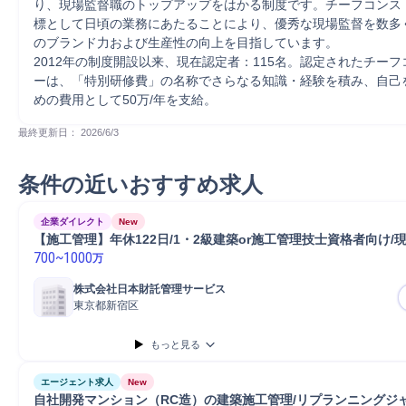
り、現場監督職のトップアップをはかる制度です。チーフコンス
標として日頃の業務にあたることにより、優秀な現場監督を数多
のブランド力および生産性の向上を目指しています。

2012年の制度開設以来、現在認定者：115名。認定されたチー
ーは、「特別研修費」の名称でさらなる知識・経験を積み、自己
めの費用として50万/年を支給。
最終更新日： 
2026/6/3
条件の近いおすすめ求人
企業ダイレクト
New
【施工管理】年休122日/1・2級建築or施工管理技士資格者向け/
700
~
1000
万
株式会社日本財託管理サービス
東京都新宿区
もっと見る
エージェント求人
New
自社開発マンション（RC造）の建築施工管理/リプランニングジャパ