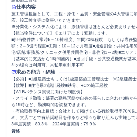
建築施工管理
仕事内容
施工管理担当として、工程・原価・品質・安全管理の4大管理に
応、竣工検査等に従事いただきます。

※分業化・システム化により、原価管理はほとんど必要ありません
【担当物件について】※エリアにより変動します。

■担当物件数：常時5～10棟程度、年間20棟程度　もしくは専任
額：2～3億円程度■工期：10～12ヶ月程度■用途割合：共同住宅
宅/店舗/事務所/クリニック併用共同住宅・非住宅1～2割■エリア
（基本的に支店から1時間圏内）■巡回手段：公共交通機関が基本
与の場合は利用可。※私用車利用不可
求める能力・経験
【必須】■1級建築士もしくは1級建築施工管理技士　※2級建築士
【歓迎】■住宅系の設計経験■鉄骨、RCの施工経験

【WLBバランス実現に向けた制度例】 

・スライド勤務：部署の勤務形態や自身の暮らしに合わせ8時から1
ら19時など、勤務時間を調整できます。 

・有給取得率向上目標：会社として掲げている有給取得率70％以
め、支店ごとで有給奨励日を作るなど様々な取り組みも実施してい
3年度実績：80.3％　2024年度実績：79.9％
資格