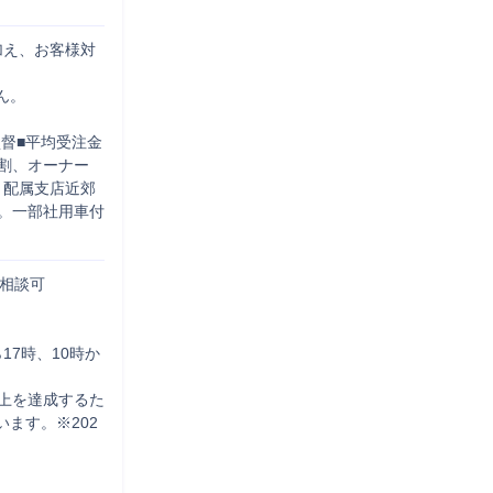
加え、お客様対
。

監督■平均受注金
8割、オーナー
：配属支店近郊
。一部社用車付
相談可

7時、10時か
上を達成するた
ます。※202