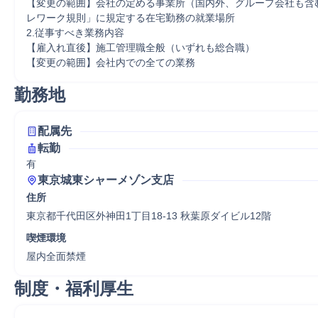
【変更の範囲】会社の定める事業所（国内外、グループ会社も含
レワーク規則」に規定する在宅勤務の就業場所

2.従事すべき業務内容

【雇入れ直後】施工管理職全般（いずれも総合職）

【変更の範囲】会社内での全ての業務
勤務地
配属先
転勤
有
東京城東シャーメゾン支店
住所
東京都千代田区外神田1丁目18-13 秋葉原ダイビル12階
喫煙環境
屋内全面禁煙
制度・福利厚生