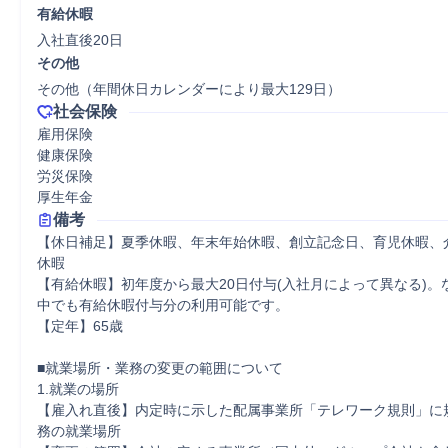
有給休暇
入社直後20日
その他
その他（年間休日カレンダーにより最大129日）
社会保険
雇用保険

健康保険

労災保険

厚生年金
備考
【休日補足】夏季休暇、年末年始休暇、創立記念日、育児休暇、
休暇

【有給休暇】初年度から最大20日付与(入社月によって異なる)。
中でも有給休暇付与分の利用可能です。

【定年】65歳

■就業場所・業務の変更の範囲について

1.就業の場所

【雇入れ直後】内定時に示した配属事業所「テレワーク規則」に
務の就業場所
