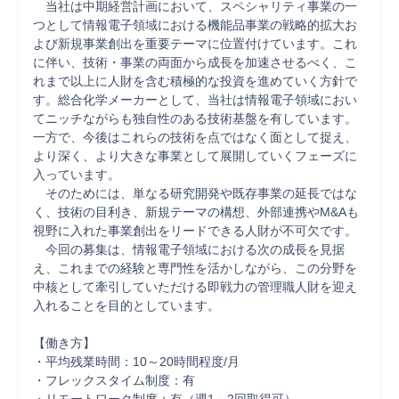
　当社は中期経営計画において、スペシャリティ事業の一
つとして情報電子領域における機能品事業の戦略的拡大お
よび新規事業創出を重要テーマに位置付けています。これ
に伴い、技術・事業の両面から成長を加速させるべく、こ
れまで以上に人財を含む積極的な投資を進めていく方針で
す。総合化学メーカーとして、当社は情報電子領域におい
てニッチながらも独自性のある技術基盤を有しています。
一方で、今後はこれらの技術を点ではなく面として捉え、
より深く、より大きな事業として展開していくフェーズに
入っています。

　そのためには、単なる研究開発や既存事業の延長ではな
く、技術の目利き、新規テーマの構想、外部連携やM&Aも
視野に入れた事業創出をリードできる人財が不可欠です。

　今回の募集は、情報電子領域における次の成長を見据
え、これまでの経験と専門性を活かしながら、この分野を
中核として牽引していただける即戦力の管理職人財を迎え
入れることを目的としています。

【働き方】

・平均残業時間：10～20時間程度/月

・フレックスタイム制度：有
