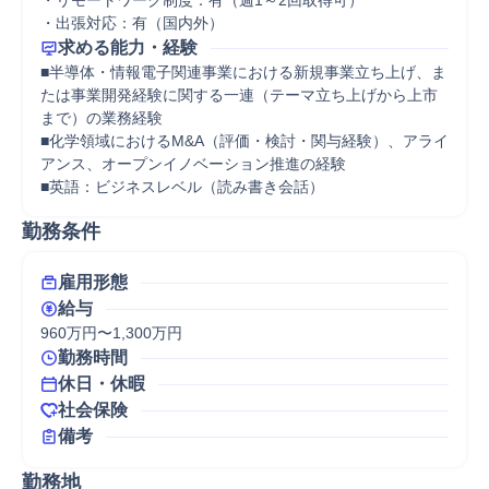
・リモートワーク制度：有（週1～2回取得可）

・出張対応：有（国内外）
求める能力・経験
■半導体・情報電子関連事業における新規事業立ち上げ、ま
たは事業開発経験に関する一連（テーマ立ち上げから上市
まで）の業務経験

■化学領域におけるM&A（評価・検討・関与経験）、アライ
アンス、オープンイノベーション推進の経験

■英語：ビジネスレベル（読み書き会話）
勤務条件
雇用形態
給与
960万円〜1,300万円
勤務時間
休日・休暇
社会保険
備考
勤務地