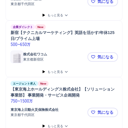
気になる
新規事業立案
成熟期新規事業
事業計画
事業戦略立案
東京都千代田区
【宇宙×新
事業戦略策定
事業計画策定
事業推進
開発ディレクション
もっと見る
開発マネジメント
開発プロジェクト
プロジェクト推進
プロジェクト
技術開発
新製品開発プロジェクト
新技術開発
企業ダイレクト
New
北アメリカ業務
海外勤務
海外常駐
海外業務
新宿【テクニカルマーケティング】英語を活かす/年休125
日/プライム上場
500
~
650
万
株式会社ワコム
気になる
東京都新宿区
新宿【テクニ
もっと見る
エージェント求人
New
【東京海上ホールディングス株式会社】【ソリューション
事業部】 事業開発・サービス企画開発
750
~
1500
万
東京海上日動火災保険株式会社
気になる
東京都千代田区
【東京海上
もっと見る