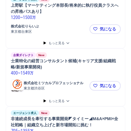
上野駅【マーケティング本部長/将来的に執行役員クラスへ
の昇格パスあり】
1200
~
1500
万
株式会社りらいぶ
気になる
東京都台東区
上野駅【マ
もっと見る
企業ダイレクト
New
士業特化の経営コンサルタント候補(キャリア支援/組織戦
略/新規事業開発)
400
~
1549
万
株式会社ミツカルプロフェッショナル
気になる
東京都渋谷区
士業特化の経
もっと見る
エージェント求人
New
非連続成長を牽引する事業開発◤タイミー◢M&A×PMI×全
社戦略｜組織立ち上げと新市場開拓に挑む！
705
~
1355
万