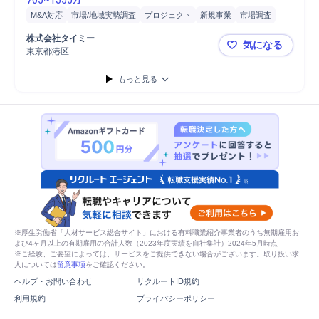
M&A対応
市場/地域実勢調査
プロジェクト
新規事業
市場調査
契約締結
アライアンス
パートナー
開発
戦略立案
株式会社タイミー
気になる
東京都港区
非連続成長
もっと見る
※厚生労働省「人材サービス総合サイト」における有料職業紹介事業者のうち無期雇用お
よび4ヶ月以上の有期雇用の合計人数（2023年度実績を自社集計）2024年5月時点
※ご経験、ご要望によっては、サービスをご提供できない場合がございます。取り扱い求
人については
留意事項
をご確認ください。
ヘルプ・お問い合わせ
リクルートID規約
利用規約
プライバシーポリシー