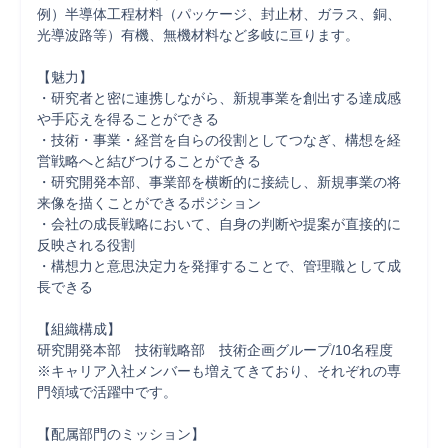
例）半導体工程材料（パッケージ、封止材、ガラス、銅、
光導波路等）有機、無機材料など多岐に亘ります。

【魅力】

・研究者と密に連携しながら、新規事業を創出する達成感
や手応えを得ることができる

・技術・事業・経営を自らの役割としてつなぎ、構想を経
営戦略へと結びつけることができる

・研究開発本部、事業部を横断的に接続し、新規事業の将
来像を描くことができるポジション

・会社の成長戦略において、自身の判断や提案が直接的に
反映される役割

・構想力と意思決定力を発揮することで、管理職として成
長できる

【組織構成】

研究開発本部　技術戦略部　技術企画グループ/10名程度

※キャリア入社メンバーも増えてきており、それぞれの専
門領域で活躍中です。

【配属部門のミッション】
