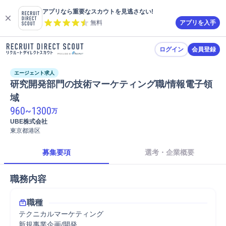
アプリなら重要なスカウトを見逃さない!
無料
アプリを入手
ログイン
会員登録
エージェント求人
研究開発部門の技術マーケティング職/情報電子領
域
960
~
1300
万
UBE株式会社
東京都港区
募集要項
選考・企業概要
職務内容
職種
テクニカルマーケティング
新規事業企画/開発