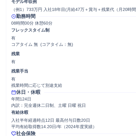
モデル年収例
（例1）733万円 入社18年目(月給47万＋賞与＋残業代（月20時
勤務時間
08時間00分 休憩60分
フレックスタイム制
有

コアタイム 無  (コアタイム：無)
残業
有
残業手当
有

残業時間に応じて別途支給
休日・休暇
年間124日

内訳：完全週休二日制、土曜 日曜 祝日
有給休暇
入社半年経過時点12日 最高付与日数20日

平均有給取得数14.20日/年（2024年度実績）
社会保険