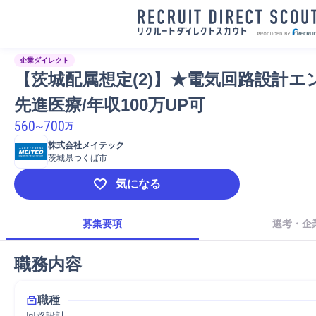
企業ダイレクト
【茨城配属想定(2)】★電気回路設計エ
先進医療/年収100万UP可
560
~
700
万
株式会社メイテック
茨城県つくば市
気になる
募集要項
選考・企
職務内容
職種