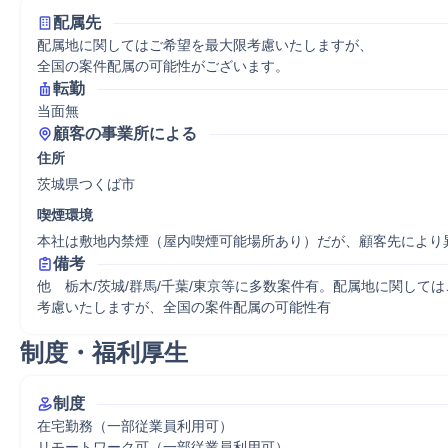
配属先
配属地に関してはご希望を最大限考慮いたしますが、

全国の案件配属の可能性がございます。
転勤
当面無
顧客の事業所による
住所
茨城県つくば市
喫煙環境
本社は敷地内禁煙（屋内喫煙可能場所あり）だが、顧客先により
備考
他　栃木/茨城/群馬/千葉/東京等に多数案件有。配属地に関して
考慮いたしますが、全国の案件配属の可能性有
制度・福利厚生
制度
在宅勤務（一部従業員利用可）

リモートワーク可（一部従業員利用可）
