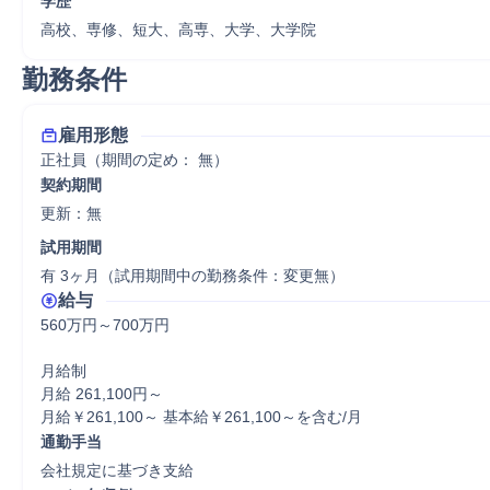
学歴
高校、専修、短大、高専、大学、大学院
勤務条件
雇用形態
正社員（期間の定め： 無）
契約期間
更新：無 
試用期間
有 3ヶ月（試用期間中の勤務条件：変更無）
給与
560万円～700万円

月給制

月給 261,100円～

月給￥261,100～ 基本給￥261,100～を含む/月
通勤手当
会社規定に基づき支給