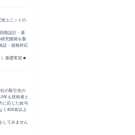


電池ユニットの
、回路設計・基
の研究開発を製
検証・規格対応
）基礎実習 ■
0社の取引先の
0年も技術者と
力に応じた給与
く400名以上
をしてみません