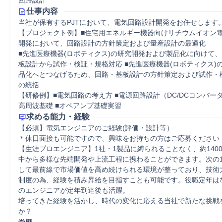
回路設計
仕事内容
当社が保有するPJTにおいて、電気回路設計開発をお任せします。
【プロジェクト例】■住宅用エネルギー機器向けリチウムイオン
開発において、回路設計の方針策定および量産設計の最適化

■先進医療機器(ロボティクス)の研究開発および製品化に向けて
板設計から試作・検証・規格対応 ■先進医療機器(ロボティクス)
品化へとつなげるため、回路・基板設計の方針策定および試作・
の統括

【研修例】■電気回路の考え方 ■電源回路設計（DC/DCコンバータ
高周波基礎 ■オペアンプ基礎実習
求める能力・経験
【必須】電気エンジニアのご経験(評価・設計等）

＊休日面接も可能ですので、興味をお持ちの方はご応募ください

【生涯プロエンジニア】1社・1製品に縛られることなく、約140
中から多様な先端開発や上流工程に携わることができます。次の1
して最前線で市場価値を高め続けられる環境が整っており、技術
制度の為、経験を積み昇給を目指すことも可能です。役職定年はな
のエンジニアが定年到達後も活躍。 

培ってきた経験を活かし、時代の変化に応える当社で新たな挑戦
か？