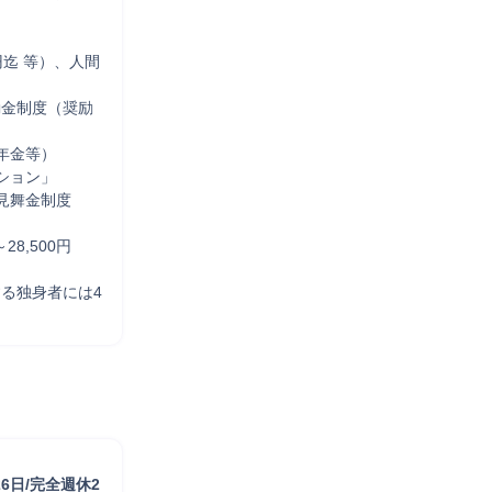
迄 等）、人間
励金制度（奨励
金等） 

ョン」 

舞金制度 

28,500円　
する独身者には4
6日/完全週休2