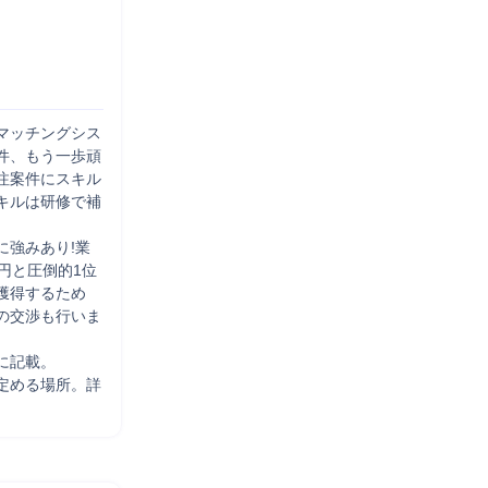
マッチングシス
件、もう一歩頑
注案件にスキル
キルは研修で補
に強みあり!業
1円と圧倒的1位
獲得するため
の交渉も行いま
記載。 

定める場所。詳