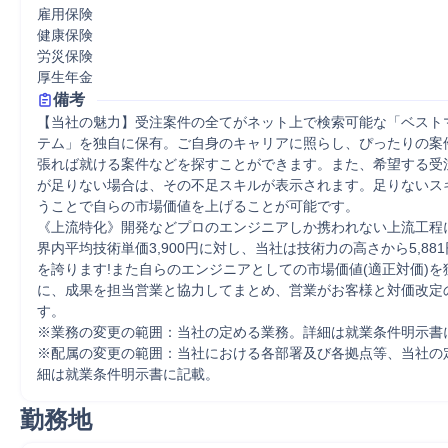
雇用保険

健康保険

労災保険

厚生年金
備考
【当社の魅力】受注案件の全てがネット上で検索可能な「ベスト
テム」を独自に保有。ご自身のキャリアに照らし、ぴったりの案
張れば就ける案件などを探すことができます。また、希望する受
が足りない場合は、その不足スキルが表示されます。足りないス
うことで自らの市場価値を上げることが可能です。 

《上流特化》開発などプロのエンジニアしか携われない上流工程
界内平均技術単価3,900円に対し、当社は技術力の高さから5,88
を誇ります!また自らのエンジニアとしての市場価値(適正対価)を
に、成果を担当営業と協力してまとめ、営業がお客様と対価改定
す。 

※業務の変更の範囲：当社の定める業務。詳細は就業条件明示書に
※配属の変更の範囲：当社における各部署及び各拠点等、当社の
細は就業条件明示書に記載。
勤務地