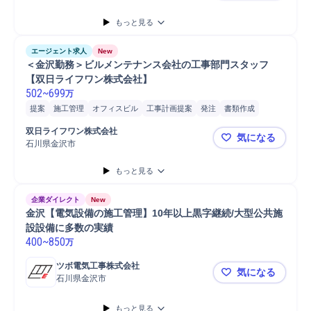
産業機械メンテナンス
産業機械
空調設備
空調配管
もっと見る
空調設備保全管理
冷凍冷蔵倉庫
冷蔵設備/冷凍設備
給排水衛生設備
給排水設備
設備保全
設備管理
設備保守
アフターフォロー
エージェント求人
New
メンテナンス業者手配
機械メンテナンス
ビルメンテナンス
＜金沢勤務＞ビルメンテナンス会社の工事部門スタッフ
保全業務
製造オペレーション
生産技術
電気設備
【双日ライフワン株式会社】
502
~
699
万
納入後アフターフォロー
提案
施工管理
オフィスビル
工事計画提案
発注
書類作成
双日ライフワン株式会社
気になる
石川県金沢市
＜金沢勤務
もっと見る
企業ダイレクト
New
金沢【電気設備の施工管理】10年以上黒字継続/大型公共施
設設備に多数の実績
400
~
850
万
ツボ電気工事株式会社
気になる
石川県金沢市
金沢【電気
もっと見る