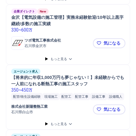
企業ダイレクト
New
金沢【電気設備の施工管理】実務未経験歓迎/10年以上黒字
継続/多数の施工実績
330
~
600
万
ツボ電気工事株式会社
気になる
石川県金沢市
金沢【電気
もっと見る
エージェント求人
【将来的に年収1,000万円も夢じゃない！】未経験からでも
一人前になれる断熱工事の施工スタッフ
350
~
450
万
配管/衛生設備経験
現場施工
配管工
配管工事
設備工事
設備職人
設備管理
吹付職人
塗装職人
屋根職人
左官職人
解体職人
株式会社新陽整熱工業
気になる
造園職人
電気職人
はつり職人
クロス職人
建築板金職人
石川県白山市
【将来的に
土工事職人
配管/ダクト設備施工管理
配管施工管理
もっと見る
配管工事プラント施工管理