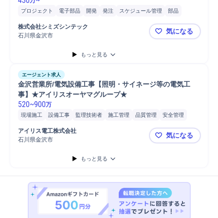
430
~
万
プロジェクト
電子部品
開発
発注
スケジュール管理
部品
工程管理
財務
システム開発
通信設備
株式
部品/原料品質監査
株式会社シミズシンテック
気になる
予算管理
施工管理
現場施工
監理技術者
石川県金沢市
【株式会社
もっと見る
エージェント求人
金沢営業所/電気設備工事【照明・サイネージ等の電気工
事】★アイリスオーヤマグループ★ 
520
~
900
万
現場施工
設備工事
監理技術者
施工管理
品質管理
安全管理
工程管理
電気設備
主任技術者
施工管理技士
アイリス電工株式会社
気になる
石川県金沢市
金沢営業所
もっと見る