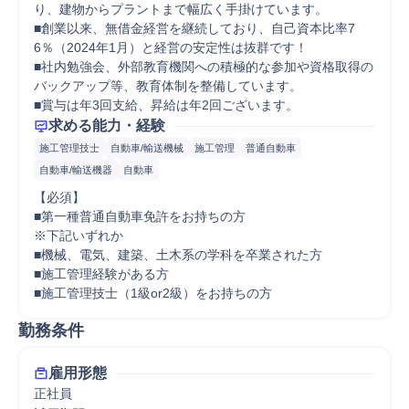
り、建物からプラントまで幅広く手掛けています。

■創業以来、無借金経営を継続しており、自己資本比率7
6％（2024年1月）と経営の安定性は抜群です！

■社内勉強会、外部教育機関への積極的な参加や資格取得の
バックアップ等、教育体制を整備しています。 

■賞与は年3回支給、昇給は年2回ございます。
求める能力・経験
施工管理技士
自動車/輸送機械
施工管理
普通自動車
自動車/輸送機器
自動車
【必須】

■第一種普通自動車免許をお持ちの方

※下記いずれか

■機械、電気、建築、土木系の学科を卒業された方

■施工管理経験がある方

■施工管理技士（1級or2級）をお持ちの方
勤務条件
雇用形態
正社員