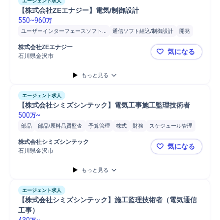
エージェント求人
【株式会社ZEエナジー】電気/制御設計
550
~
960
万
ユーザーインターフェースソフト...
通信ソフト組込/制御設計
開発
部品/原料品質監査
音声ソフト組込/制御設計
株式会社ZEエナジー
気になる
モーションコントロールソフト組...
画像ソフト組込/制御設計
検証
石川県金沢市
【株式会社Z
制御設計
販売
発注
購買/調達
製品
工程管理
部品
施工管理
もっと見る
要件定義
産業機械
PLC
工場
アナログ回路設計
エージェント求人
【株式会社シミズシンテック】電気工事施工監理技術者
500
~
万
部品
部品/原料品質監査
予算管理
株式
財務
スケジュール管理
プロジェクト
電子部品
開発
発注
工程管理
システム開発
株式会社シミズシンテック
気になる
電気設備
現場施工
施工管理
施工管理技士
石川県金沢市
【株式会社
もっと見る
エージェント求人
【株式会社シミズシンテック】施工監理技術者（電気通信
工事）