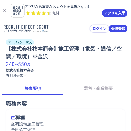
アプリなら重要なスカウトを見逃さない!
無料
アプリを入手
ログイン
会員登録
エージェント求人
【株式会社柿本商会】施工管理（電気・通信／空
調／環境）※金沢
340
~
550
万
株式会社柿本商会
石川県金沢市
募集要項
選考・企業概要
職務内容
職種
空調設備施工管理
電気施工管理