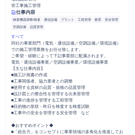
管工事施工管理
仕事内容
検査機器調整/検査
通信設備
プラント
工程管理
教育
安全管理
空調設備
品質管理
すべて
同社の事業部門（電気・通信設備／空調設備／環境設備）
での施工管理業務をお任せ致します。

ご希望・経験によって下記事業部に配属されます。

電気・通信設備事業／空調設備事業／環境設備事業

【主な仕事内容】

■施工計画書の作成

■工事関係者、協力業者との調整

■使用する資材の品質・規格の品質管理

■設計図との整合性を管理する出来形管理

■工事の進捗を管理する工程管理

■目的物の形状・昨日を検査する検査試験

■工事中の安全を管理する安全管理　など

◆おすすめポイント◆

■「総合力」をコンセプトに事業領域の多角化を推進してお