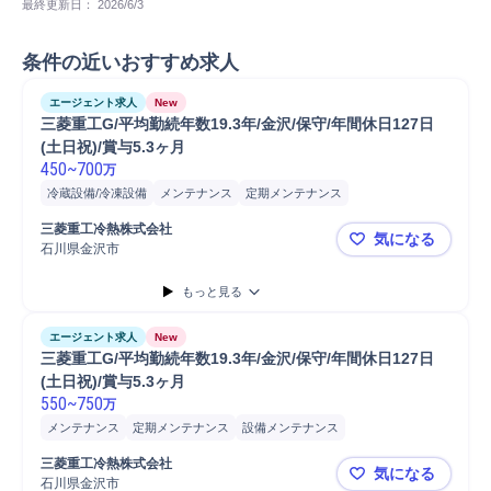
最終更新日： 
2026/6/3
条件の近いおすすめ求人
エージェント求人
New
三菱重工G/平均勤続年数19.3年/金沢/保守/年間休日127日
(土日祝)/賞与5.3ヶ月  
450
~
700
万
冷蔵設備/冷凍設備
メンテナンス
定期メンテナンス
設備メンテナンス
ガス設備メンテナンス
空調設備メンテナンス
三菱重工冷熱株式会社
気になる
給排水衛生設備メンテナンス
冷蔵設備/冷凍設備メンテナンス
石川県金沢市
三菱重工G/平
産業機械メンテナンス
産業機械
空調設備
空調配管
もっと見る
空調設備保全管理
冷凍冷蔵倉庫
給排水衛生設備
給排水設備
設備保全
設備管理
設備保守
アフターフォロー
エージェント求人
New
メンテナンス業者手配
機械メンテナンス
ビルメンテナンス
三菱重工G/平均勤続年数19.3年/金沢/保守/年間休日127日
製造オペレーション
生産技術
電気設備
納入後アフターフォロー
(土日祝)/賞与5.3ヶ月  
550
~
750
万
保全業務
メンテナンス
定期メンテナンス
設備メンテナンス
ガス設備メンテナンス
空調設備メンテナンス
三菱重工冷熱株式会社
気になる
給排水衛生設備メンテナンス
冷蔵設備/冷凍設備メンテナンス
石川県金沢市
三菱重工G/平