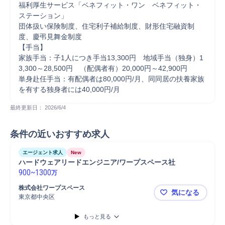
福利厚生サービス「ベネフィット・ワン　ベネフィット・
ステーション」

団体扱い保険制度、住宅利子補給制度、財形住宅融資制
度、慶弔見舞金制度

【手当】

家族手当：子1人につき手当13,300円　地域手当（独身）1
3,300～28,500円　（配偶者有）20,000円～42,900円

単身赴任手当：有配偶者は80,000円/月、同同居の扶養家族
を有する独身者には40,000円/月
最終更新日： 
2026/6/4
条件の近いおすすめ求人
エージェント求人
New
ハードウェアリードエンジニア/ワープスペース社
900
~
1300
万
株式会社ワープスペース
気になる
東京都中央区
ハードウェ
もっと見る