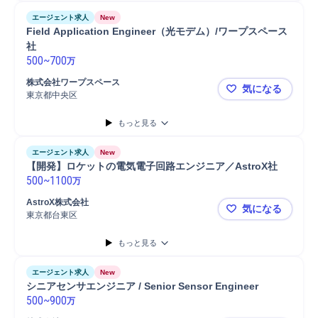
エージェント求人
New
Field Application Engineer（光モデム）/ワープスペース
社
500
~
700
万
株式会社ワープスペース
気になる
東京都中央区
Field Ap
もっと見る
エージェント求人
New
【開発】ロケットの電気電子回路エンジニア／AstroX社
500
~
1100
万
AstroX株式会社
気になる
東京都台東区
【開発】ロケ
もっと見る
エージェント求人
New
シニアセンサエンジニア / Senior Sensor Engineer
500
~
900
万