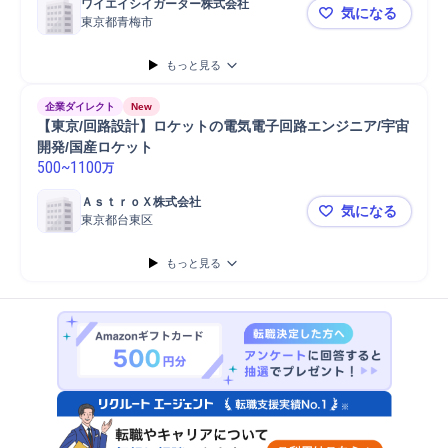
ワイエイシイガーター株式会社
気になる
東京都青梅市
【青梅/電気
もっと見る
企業ダイレクト
New
【東京/回路設計】ロケットの電気電子回路エンジニア/宇宙
開発/国産ロケット
500
~
1100
万
ＡｓｔｒｏＸ株式会社
気になる
東京都台東区
【東京/回
もっと見る