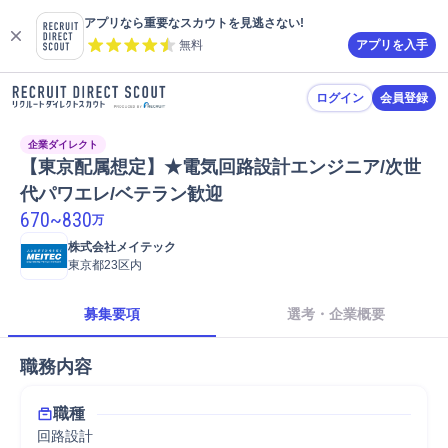
アプリなら重要なスカウトを見逃さない!
無料
アプリを入手
ログイン
会員登録
企業ダイレクト
【東京配属想定】★電気回路設計エンジニア/次世
代パワエレ/ベテラン歓迎
670
~
830
万
株式会社メイテック
東京都23区内
募集要項
選考・企業概要
職務内容
職種
回路設計