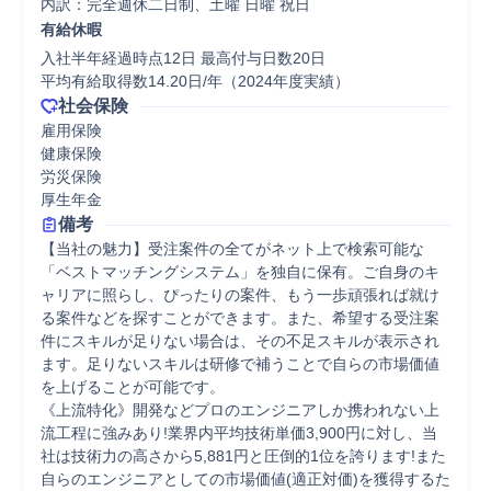
内訳：完全週休二日制、土曜 日曜 祝日
有給休暇
入社半年経過時点12日 最高付与日数20日

平均有給取得数14.20日/年（2024年度実績）
社会保険
雇用保険

健康保険

労災保険

厚生年金
備考
【当社の魅力】受注案件の全てがネット上で検索可能な
「ベストマッチングシステム」を独自に保有。ご自身のキ
ャリアに照らし、ぴったりの案件、もう一歩頑張れば就け
る案件などを探すことができます。また、希望する受注案
件にスキルが足りない場合は、その不足スキルが表示され
ます。足りないスキルは研修で補うことで自らの市場価値
を上げることが可能です。 

《上流特化》開発などプロのエンジニアしか携われない上
流工程に強みあり!業界内平均技術単価3,900円に対し、当
社は技術力の高さから5,881円と圧倒的1位を誇ります!また
自らのエンジニアとしての市場価値(適正対価)を獲得するた