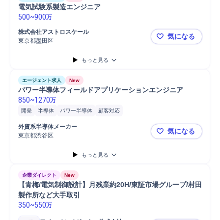
電気試験系製造エンジニア
500
~
900
万
株式会社アストロスケール
気になる
東京都墨田区
電気試験系
もっと見る
エージェント求人
New
パワー半導体フィールドアプリケーションエンジニア
850
~
1270
万
開発
半導体
パワー半導体
顧客対応
外資系半導体メーカー
気になる
東京都渋谷区
パワー半導
もっと見る
企業ダイレクト
New
【青梅/電気制御設計】月残業約20H/東証市場グループ/村田
製作所など大手取引
350
~
550
万