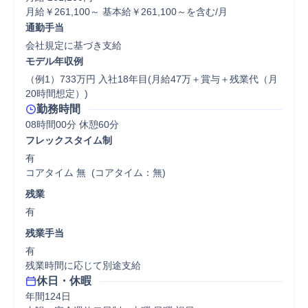
月給￥261,100～ 基本給￥261,100～を含む/月
通勤手当
会社規定に基づき支給
モデル年収例
（例1）733万円 入社18年目(月給47万＋賞与＋残業代（月
20時間想定）)
勤務時間
08時間00分 休憩60分
フレックスタイム制
有

コアタイム 無  (コアタイム：無)
残業
有
残業手当
有

残業時間に応じて別途支給
休日・休暇
年間124日
