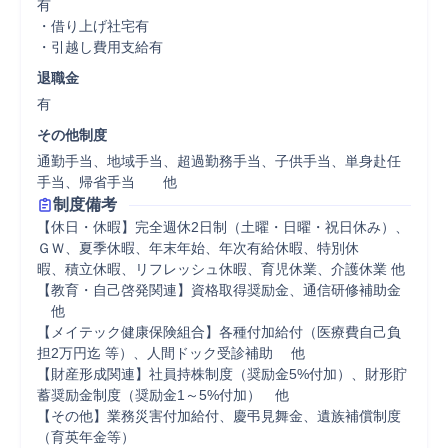
有

・借り上げ社宅有

・引越し費用支給有
退職金
有
その他制度
通勤手当、地域手当、超過勤務手当、子供手当、単身赴任
手当、帰省手当　　他
制度備考
【休日・休暇】完全週休2日制（土曜・日曜・祝日休み）、
ＧＷ、夏季休暇、年末年始、年次有給休暇、特別休

暇、積立休暇、リフレッシュ休暇、育児休業、介護休業 他

【教育・自己啓発関連】資格取得奨励金、通信研修補助金 
　他

【メイテック健康保険組合】各種付加給付（医療費自己負
担2万円迄 等）、人間ドック受診補助 　他

【財産形成関連】社員持株制度（奨励金5%付加）、財形貯
蓄奨励金制度（奨励金1～5%付加）　他

【その他】業務災害付加給付、慶弔見舞金、遺族補償制度
（育英年金等）
