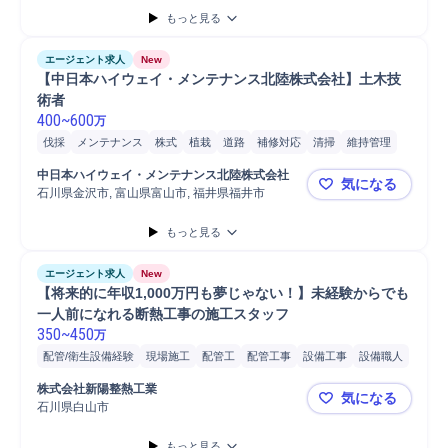
もっと見る
エージェント求人
New
【中日本ハイウェイ・メンテナンス北陸株式会社】土木技
術者
400
~
600
万
伐採
メンテナンス
株式
植栽
道路
補修対応
清掃
維持管理
マネジメント
橋梁
Microsoft Word
PC/Web
PC
自動車
中日本ハイウェイ・メンテナンス北陸株式会社
気になる
普通自動車
携帯電話/PC/PC周辺機器
Microsoft Excel
施工管理
石川県金沢市, 富山県富山市, 福井県福井市
【中日本ハ
自動車/輸送機器
自動車/輸送機械
施工管理技士
もっと見る
エージェント求人
New
【将来的に年収1,000万円も夢じゃない！】未経験からでも
一人前になれる断熱工事の施工スタッフ
350
~
450
万
配管/衛生設備経験
現場施工
配管工
配管工事
設備工事
設備職人
設備管理
吹付職人
塗装職人
屋根職人
左官職人
解体職人
株式会社新陽整熱工業
気になる
造園職人
電気職人
はつり職人
クロス職人
建築板金職人
石川県白山市
【将来的に
土工事職人
配管/ダクト設備施工管理
配管施工管理
もっと見る