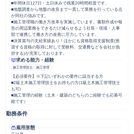
■年間休日127日・土日休みで残業20時間程度です。

■地盤調査から地盤の改良まで一貫して業務を行っている点
が同社の強みです。

■施工管理職の働き方改革を実施しています。書類作成や報
告の周辺業務をできるだけ減らせるよう社長・現場・人事
部で連携して働き方の改善に尽力しています。

■決算賞与の支給実績あり！ほかにも資格取得支援制度(推
奨する資格の取得に対して受験料、交通費などを会社が負
担する)が充実しております。
求める能力・経験
施工管理技士
施工管理
【必須要件】※下記いずれかの要件に該当する方

■2級土木施工管理技士をお持ちの方(1級土木施工管理技士
も可)

■施工管理の経験（土木・建築のどちらのご経験でも応募可
能です）
勤務条件
雇用形態