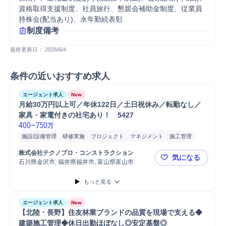
資格取得支援制度、社員旅行、懇親会補助金制度、従業員
持株会(配当あり)、永年勤続表彰
制度備考
最終更新日： 
2026/6/4
条件の近いおすすめ求人
エージェント求人
New
月給30万円以上可／年休122日／土日祝休み／転勤なし／
家具・家電付きの社宅あり！　5427
400
~
750
万
施設/設備管理
研修実施
プロジェクト
マネジメント
施工管理
株式会社テクノプロ・コンストラクション
気になる
石川県金沢市, 福井県福井市, 富山県富山市
月給30万円
もっと見る
エージェント求人
New
【北陸・長野】住友林業ブランドの品質を現場で支える◆
建築施工管理◆休日出勤ほぼなし◎安定基盤◎