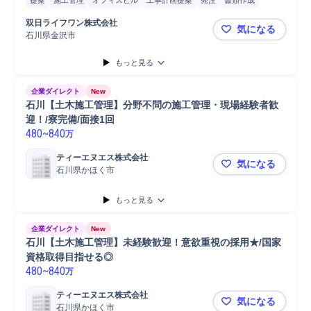
提案
施工管理
オフィスビル
工事計画提案
発注
書類作成
双日ライフワン株式会社
気になる
石川県金沢市
＜金沢勤務
もっと見る
企業ダイレクト
New
石川【土木施工管理】分野不問の施工管理・現場経験者歓
迎！/寮完備/面接1回
480
~
840
万
ティーエヌエス株式会社
気になる
石川県かほく市
石川【土木
もっと見る
企業ダイレクト
New
石川【土木施工管理】未経験歓迎！意欲重視の採用★/国家
資格取得目指せる◎
480
~
840
万
ティーエヌエス株式会社
気になる
石川県かほく市
石川【土木