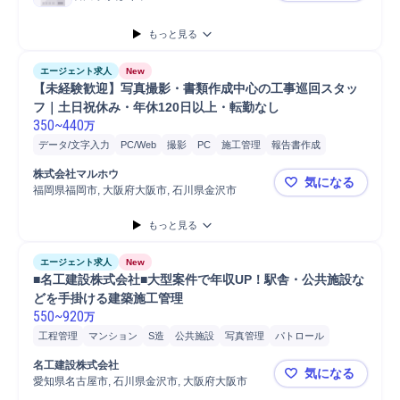
もっと見る
エージェント求人
New
【未経験歓迎】写真撮影・書類作成中心の工事巡回スタッ
フ｜土日祝休み・年休120日以上・転勤なし
350
~
440
万
データ/文字入力
PC/Web
撮影
PC
施工管理
報告書作成
ヒアリング
スタッフ
防水工事
スマートフォン
巡回
タブレット
株式会社マルホウ
気になる
写真管理
自動車運転
福岡県福岡市, 大阪府大阪市, 石川県金沢市
【未経験歓
もっと見る
エージェント求人
New
■名工建設株式会社■大型案件で年収UP！駅舎・公共施設な
どを手掛ける建築施工管理
550
~
920
万
工程管理
マンション
S造
公共施設
写真管理
パトロール
安全管理
マネジメント
品質管理
進捗管理
施工管理
名工建設株式会社
気になる
施工管理技士
愛知県名古屋市, 石川県金沢市, 大阪府大阪市
■名工建設