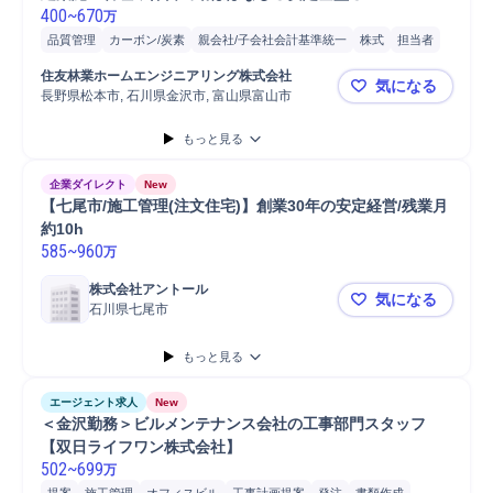
400
~
670
万
品質管理
カーボン/炭素
親会社/子会社会計基準統一
株式
担当者
点検
施工管理
検査機器調整/検査
安全管理
注文住宅
発注
住友林業ホームエンジニアリング株式会社
気になる
基礎工事
コンプライアンス
立会い
Microsoft Excel
Microsoft Word
長野県松本市, 石川県金沢市, 富山県富山市
【北陸・長
PC/Web
自動車/輸送機械
自動車/輸送機器
携帯電話/PC/PC周辺機器
もっと見る
自動車運転
PC
自動車
普通自動車
施工管理技士
企業ダイレクト
New
【七尾市/施工管理(注文住宅)】創業30年の安定経営/残業月
約10h
585
~
960
万
株式会社アントール
気になる
石川県七尾市
【七尾市/施
もっと見る
エージェント求人
New
＜金沢勤務＞ビルメンテナンス会社の工事部門スタッフ
【双日ライフワン株式会社】
502
~
699
万