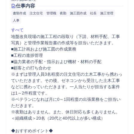
仕事内容
書類作成
注文住宅
管理職
夜勤
施工図作成
社長
施工管理
人事
すべて
地盤改良現場の施工工程の段取り（下請、材料手配、工事
写真）と管理作業報告書の作成等を担当いただきます。

■施工計画および施工図の作成業務

■工程の進捗管理

■協力業者の手配・指示および機材・材料の手配

■顧客との打ち合わせ

※まずは管理人員3名程度の注文住宅の土木工事から携わっ
ていただきます。その後、ゼネコンから受注した土木工事
などに携わっていただきます。一人当たりが担当する案件
は1～2件程度です。

※ベテランになれば月に0～1回程度の出張業務をご担当い
ただきます。

※夜勤はありません。また、休日対応も多くありません。

＜組織構成＞20名（20代と40代以上が多い構成）

◆おすすめポイント◆
