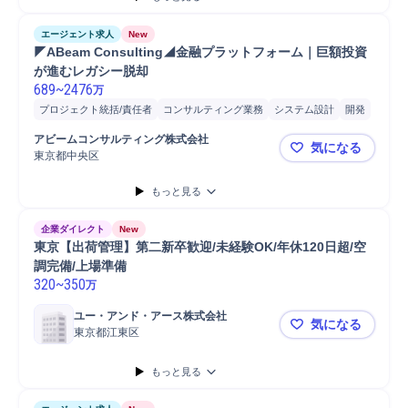
エージェント求人
New
◤ABeam Consulting◢金融プラットフォーム｜巨額投資
が進むレガシー脱却
689
~
2476
万
プロジェクト統括/責任者
コンサルティング業務
システム設計
開発
クラウド
要件定義
システム開発
コンサルタント
アビームコンサルティング株式会社
気になる
東京都中央区
◤ABeam
もっと見る
企業ダイレクト
New
東京【出荷管理】第二新卒歓迎/未経験OK/年休120日超/空
調完備/上場準備
320
~
350
万
ユー・アンド・アース株式会社
気になる
東京都江東区
東京【出荷管
もっと見る