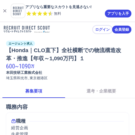
アプリなら重要なスカウトを見逃さない!
無料
アプリを入手
ログイン
会員登録
エージェント求人
【Honda｜CLO直下】全社横断での物流構造改
革・推進【年収～1,090万円】１
600
~
1090
万
本田技研工業株式会社
埼玉県和光市, 東京都港区
募集要項
選考・企業概要
職務内容
職種
経営企画
生産管理