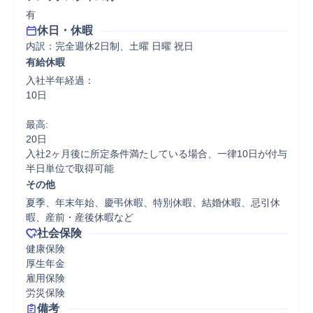
有
休日・休暇
内訳：完全週休2日制、土曜 日曜 祝日
有給休暇
入社半年経過：

10日

最高:

20日

入社2ヶ月後に所定条件満たしている場合、一律10日が付与

半日単位で取得可能
その他
夏季、年末年始、慶弔休暇、特別休暇、結婚休暇、忌引休
暇、産前・産後休暇など
社会保険
健康保険

厚生年金

雇用保険

労災保険
備考