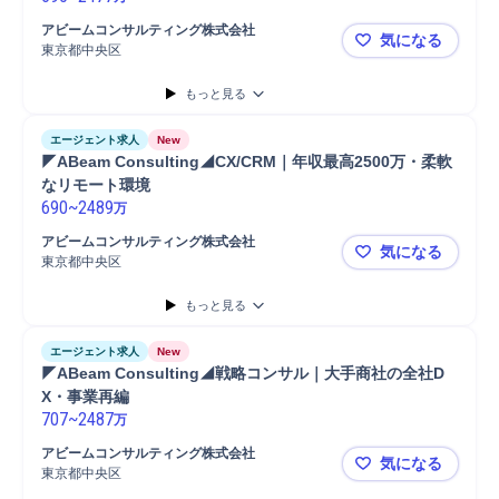
アビームコンサルティング株式会社
気になる
東京都中央区
◤ABeam 
もっと見る
エージェント求人
New
◤ABeam Consulting◢CX/CRM｜年収最高2500万・柔軟
なリモート環境
690
~
2489
万
アビームコンサルティング株式会社
気になる
東京都中央区
◤ABeam 
もっと見る
エージェント求人
New
◤ABeam Consulting◢戦略コンサル｜大手商社の全社D
X・事業再編
707
~
2487
万
アビームコンサルティング株式会社
気になる
東京都中央区
◤ABeam