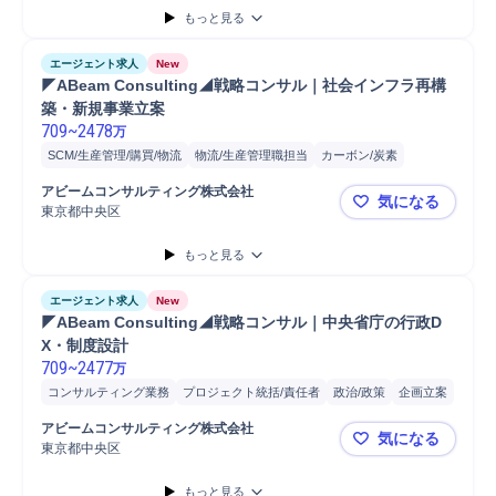
もっと見る
エージェント求人
New
◤ABeam Consulting◢戦略コンサル｜社会インフラ再構
築・新規事業立案
709
~
2478
万
SCM/生産管理/購買/物流
物流/生産管理職担当
カーボン/炭素
プロジェクト
金
C
スマートシティ
保険
社会保険
物流
アビームコンサルティング株式会社
気になる
データ分析
コンサルティング業務
事業計画
新規事業
東京都中央区
◤ABeam
プロジェクト統括/責任者
開発
分析
事業計画策定
コンサルタント
もっと見る
戦略立案
エージェント求人
New
◤ABeam Consulting◢戦略コンサル｜中央省庁の行政D
X・制度設計
709
~
2477
万
コンサルティング業務
プロジェクト統括/責任者
政治/政策
企画立案
プロジェクト
政策企画/立案
開発
分析
コンサルタント
戦略立案
アビームコンサルティング株式会社
気になる
東京都中央区
◤ABeam
もっと見る