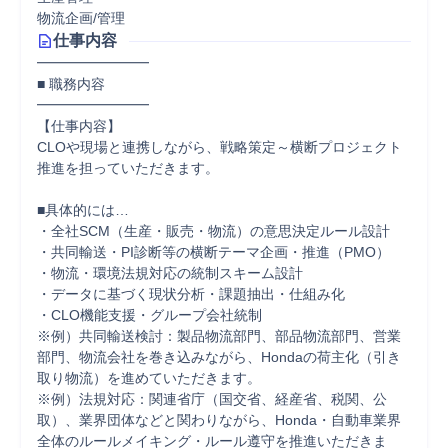
物流企画/管理
仕事内容
━━━━━━━━

■ 職務内容

━━━━━━━━

【仕事内容】

CLOや現場と連携しながら、戦略策定～横断プロジェクト
推進を担っていただきます。

■具体的には…

・全社SCM（生産・販売・物流）の意思決定ルール設計

・共同輸送・PI診断等の横断テーマ企画・推進（PMO）

・物流・環境法規対応の統制スキーム設計

・データに基づく現状分析・課題抽出・仕組み化

・CLO機能支援・グループ会社統制

※例）共同輸送検討：製品物流部門、部品物流部門、営業
部門、物流会社を巻き込みながら、Hondaの荷主化（引き
取り物流）を進めていただきます。

※例）法規対応：関連省庁（国交省、経産省、税関、公
取）、業界団体などと関わりながら、Honda・自動車業界
全体のルールメイキング・ルール遵守を推進いただきま