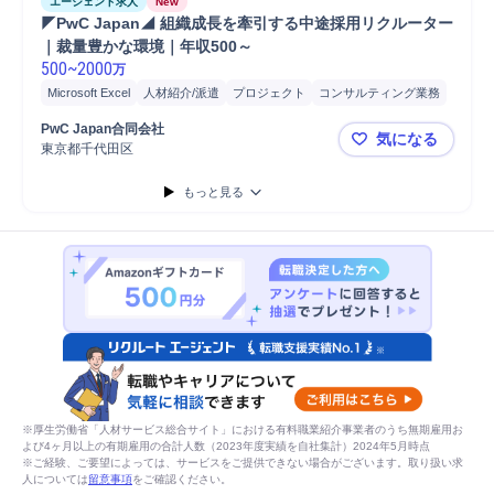
エージェント求人
New
◤PwC Japan◢ 組織成長を牽引する中途採用リクルーター
｜裁量豊かな環境｜年収500～
500
~
2000
万
Microsoft Excel
人材紹介/派遣
プロジェクト
コンサルティング業務
マネジメント
パートナー
プロジェクトマネジメント
PwC Japan合同会社
気になる
ブランディング
人事
監査
データ分析
人材紹介
分析
戦略立案
東京都千代田区
◤PwC J
中途採用
戦略提案
課題設定
提案
営業
コンサルタント
もっと見る
※厚生労働省「人材サービス総合サイト」における有料職業紹介事業者のうち無期雇用お
よび4ヶ月以上の有期雇用の合計人数（2023年度実績を自社集計）2024年5月時点
※ご経験、ご要望によっては、サービスをご提供できない場合がございます。取り扱い求
人については
留意事項
をご確認ください。