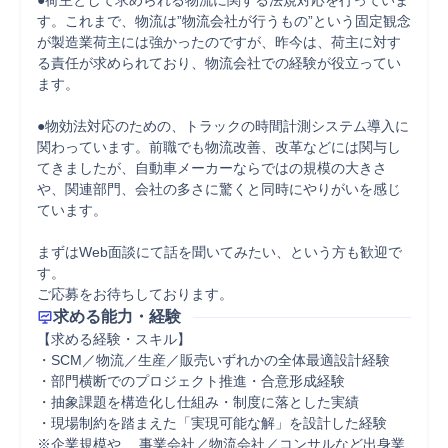
●荷主として求められる物流に関する法規対応を行っていま
す。これまで、物流は”物流会社が行うもの”という固定観念
が製造業荷主には強かったのですが、昨今は、荷主に対す
る責任が求められており、物流会社での経験が役立ってい
ます。

●物効法対応のための、トラックの時間計測システム導入に
関わっています。前職でも物流改善、改革などには関与し
てきましたが、自動車メーカーならではの規模の大きさ
や、関連部門、会社の多さに驚くと同時にやりがいを感じ
ています。

まずはWeb面談にて話を聞いてみたい、という方も歓迎で
す。

ご応募をお待ちしております。
求める能力・経験
【求める経験・スキル】

・SCM／物流／生産／販売いずれかの全体最適設計経験

・部門横断でのプロジェクト推進・合意形成経験

・抽象課題を構造化し仕組み・制度に落とした実績

・現場制約を踏まえた「実現可能な解」を設計した経験

※企業規模や、 事業会社／物流会社／コンサルなど出身業