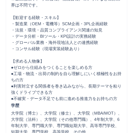
界は不問です。

【歓迎する経験・スキル】

・製造業（OEM・電機等）SCM企画・3PL企画経験

・法規・環境・品質コンプライアンス関連の知見

・データ分析・BIツール・KPI設計の実務経験

・グローバル業務・海外現地法人との連携経験

・コンサル経験（現場実装経験あり）

【求める人物像】

●ゼロから仕組みをつくることを楽しめる方

●工場・物流・出荷の制約を自ら理解しにいく積極性をお持
ちの方

●利害対立する関係者を巻き込みながら、長期テーマを粘り
強くドライブできる方

●不確実・データ不足でも前に進める推進力をお持ちの方
学歴
大学院（博士）、大学院（修士）、大学院（MBA/MOT）、
大学院（法科）、大学院（その他専門職）、4年制大学、6
年制大学、専門職大学、専門職短期大学、高等専門学校、
短期大学、専門学校、高等学校、その他