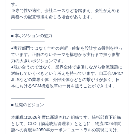
す。

※専門性や適性、会社ニーズなどを踏まえ、会社が定める
業務への配置転換を命じる場合があります。

━━━━━━━━

■ 本ポジションの魅力

━━━━━━━━

●実行部門ではなく全社の判断・統制を設計する役割を担っ
ています。正解のないテーマを構想から実行まで担う影響
力の大きいポジションです。

●競い合うのではなく、業界全体で協働しながら物流課題に
対峙していくべきという考えを持っています。自工会/JPIC/
JILSなどの業界団体、外部団体などとの繋がりが多く、日
本におけるSCM構造改革の一翼を担うことができます。

━━━━━━━━

■ 組織のビジョン

━━━━━━━━

本組織は2026年度に新設された組織です。統括部直下組織
として、CLO（物流統括管理者）とともに、物流2024年問
題への貢献や2050年カーボンニュートラルの実現に向け、