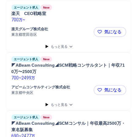
エージェント求人
New
楽天　CEO戦略室
700
~
万
楽天グループ株式会社
気になる
東京都世田谷区
楽天 CEO
もっと見る
エージェント求人
New
◤ABeam Consulting◢SCM戦略コンサルタント｜年収71
0万〜2500万
700
~
2499
万
アビームコンサルティング株式会社
気になる
東京都中央区
◤ABeam 
もっと見る
エージェント求人
New
◤ABeam Consulting◢SCMコンサル｜年収最高2500万・
東名阪募集
690
~
2477
万