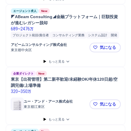
エージェント求人
New
◤ABeam Consulting◢金融プラットフォーム｜巨額投資
が進むレガシー脱却
689
~
2476
万
プロジェクト統括/責任者
コンサルティング業務
システム設計
開発
クラウド
要件定義
システム開発
コンサルタント
アビームコンサルティング株式会社
気になる
東京都中央区
◤ABeam
もっと見る
企業ダイレクト
New
東京【出荷管理】第二新卒歓迎/未経験OK/年休120日超/空
調完備/上場準備
320
~
350
万
ユー・アンド・アース株式会社
気になる
東京都江東区
東京【出荷管
もっと見る