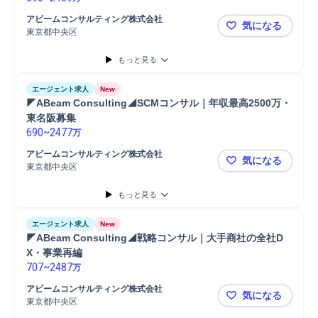
アビームコンサルティング株式会社
気になる
東京都中央区
◤ABeam 
もっと見る
エージェント求人
New
◤ABeam Consulting◢SCMコンサル｜年収最高2500万・
東名阪募集
690
~
2477
万
アビームコンサルティング株式会社
気になる
東京都中央区
◤ABeam 
もっと見る
エージェント求人
New
◤ABeam Consulting◢戦略コンサル｜大手商社の全社D
X・事業再編
707
~
2487
万
アビームコンサルティング株式会社
気になる
東京都中央区
◤ABeam