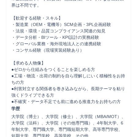
界は不問です。

【歓迎する経験・スキル】

・製造業（OEM・電機等）SCM企画・3PL企画経験

・法規・環境・品質コンプライアンス関連の知見

・データ分析・BIツール・KPI設計の実務経験

・グローバル業務・海外現地法人との連携経験

・コンサル経験（現場実装経験あり）

【求める人物像】

●ゼロから仕組みをつくることを楽しめる方

●工場・物流・出荷の制約を自ら理解しにいく積極性をお持
ちの方

●利害対立する関係者を巻き込みながら、長期テーマを粘り
強くドライブできる方

●不確実・データ不足でも前に進める推進力をお持ちの方
学歴
大学院（博士）、大学院（修士）、大学院（MBA/MOT）、
大学院（法科）、大学院（その他専門職）、4年制大学、6
年制大学、専門職大学、専門職短期大学、高等専門学校、
短期大学、専門学校、高等学校、その他