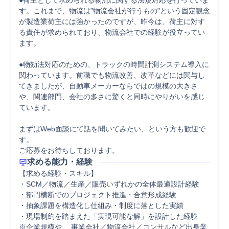
●荷主として求められる物流に関する法規対応を行っていま
す。これまで、物流は”物流会社が行うもの”という固定観念
が製造業荷主には強かったのですが、昨今は、荷主に対す
る責任が求められており、物流会社での経験が役立ってい
ます。

●物効法対応のための、トラックの時間計測システム導入に
関わっています。前職でも物流改善、改革などには関与し
てきましたが、自動車メーカーならではの規模の大きさ
や、関連部門、会社の多さに驚くと同時にやりがいを感じ
ています。

まずはWeb面談にて話を聞いてみたい、という方も歓迎で
す。

ご応募をお待ちしております。
求める能力・経験
【求める経験・スキル】

・SCM／物流／生産／販売いずれかの全体最適設計経験

・部門横断でのプロジェクト推進・合意形成経験

・抽象課題を構造化し仕組み・制度に落とした実績

・現場制約を踏まえた「実現可能な解」を設計した経験

※企業規模や、 事業会社／物流会社／コンサルなど出身業