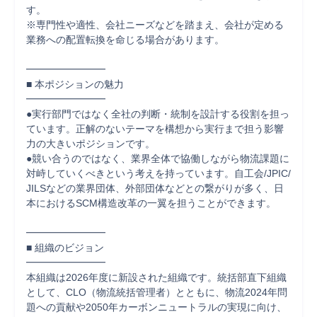
す。

※専門性や適性、会社ニーズなどを踏まえ、会社が定める
業務への配置転換を命じる場合があります。

━━━━━━━━

■ 本ポジションの魅力

━━━━━━━━

●実行部門ではなく全社の判断・統制を設計する役割を担っ
ています。正解のないテーマを構想から実行まで担う影響
力の大きいポジションです。

●競い合うのではなく、業界全体で協働しながら物流課題に
対峙していくべきという考えを持っています。自工会/JPIC/
JILSなどの業界団体、外部団体などとの繋がりが多く、日
本におけるSCM構造改革の一翼を担うことができます。

━━━━━━━━

■ 組織のビジョン

━━━━━━━━

本組織は2026年度に新設された組織です。統括部直下組織
として、CLO（物流統括管理者）とともに、物流2024年問
題への貢献や2050年カーボンニュートラルの実現に向け、