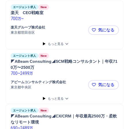
エージェント求人
New
楽天　CEO戦略室
700
~
万
楽天グループ株式会社
気になる
東京都世田谷区
楽天 CEO
もっと見る
エージェント求人
New
◤ABeam Consulting◢SCM戦略コンサルタント｜年収71
0万〜2500万
700
~
2499
万
アビームコンサルティング株式会社
気になる
東京都中央区
◤ABeam 
もっと見る
エージェント求人
New
◤ABeam Consulting◢CX/CRM｜年収最高2500万・柔軟
なリモート環境
690
~
2489
万