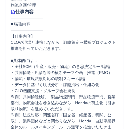
物流企画/管理
仕事内容
━━━━━━━━

■ 職務内容

━━━━━━━━

【仕事内容】

CLOや現場と連携しながら、戦略策定～横断プロジェクト
推進を担っていただきます。

■具体的には…

・全社SCM（生産・販売・物流）の意思決定ルール設計

・共同輸送・PI診断等の横断テーマ企画・推進（PMO）

・物流・環境法規対応の統制スキーム設計

・データに基づく現状分析・課題抽出・仕組み化

・CLO機能支援・グループ会社統制

※例）共同輸送検討：製品物流部門、部品物流部門、営業
部門、物流会社を巻き込みながら、Hondaの荷主化（引き
取り物流）を進めていただきます。

※例）法規対応：関連省庁（国交省、経産省、税関、公
取）、業界団体などと関わりながら、Honda・自動車業界
全体のルールメイキング・ルール遵守を推進いただきま