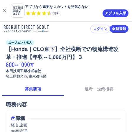
アプリなら重要なスカウトを見逃さない!
無料
アプリを入手
ログイン
会員登録
エージェント求人
【Honda｜CLO直下】全社横断での物流構造改
革・推進【年収～1,090万円】３
800
~
1090
万
本田技研工業株式会社
埼玉県和光市, 東京都港区
募集要項
選考・企業概要
職務内容
職種
経営企画
生産管理