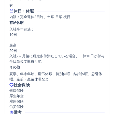
有
休日・休暇
内訳：完全週休2日制、土曜 日曜 祝日
有給休暇
入社半年経過：

10日

最高:

20日

入社2ヶ月後に所定条件満たしている場合、一律10日が付与

半日単位で取得可能
その他
夏季、年末年始、慶弔休暇、特別休暇、結婚休暇、忌引休
暇、産前・産後休暇など
社会保険
健康保険

厚生年金

雇用保険

労災保険
備考