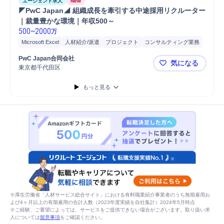
エージェント求人
New
◤PwC Japan◢ 組織成長を牽引する中途採用リクルーター
｜裁量豊かな環境｜年収500～
500
~
2000
万
Microsoft Excel
人材紹介/派遣
プロジェクト
コンサルティング業務
マネジメント
パートナー
プロジェクトマネジメント
PwC Japan合同会社
気になる
ブランディング
人事
監査
データ分析
人材紹介
分析
戦略立案
東京都千代田区
◤PwC J
中途採用
戦略提案
課題設定
提案
営業
コンサルタント
もっと見る
※厚生労働省「人材サービス総合サイト」における有料職業紹介事業者のうち無期雇用お
よび4ヶ月以上の有期雇用の合計人数（2023年度実績を自社集計）2024年5月時点
※ご経験、ご要望によっては、サービスをご提供できない場合がございます。取り扱い求
人については
留意事項
をご確認ください。