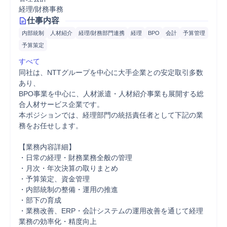
経理/財務事務
仕事内容
内部統制
人材紹介
経理/財務部門連携
経理
BPO
会計
予算管理
予算策定
すべて
同社は、NTTグループを中心に大手企業との安定取引多数
あり、

BPO事業を中心に、人材派遣・人材紹介事業も展開する総
合人材サービス企業です。

本ポジションでは、経理部門の統括責任者として下記の業
務をお任せします。

【業務内容詳細】

・日常の経理・財務業務全般の管理

・月次・年次決算の取りまとめ

・予算策定、資金管理

・内部統制の整備・運用の推進

・部下の育成

・業務改善、ERP・会計システムの運用改善を通じて経理
業務の効率化・精度向上
