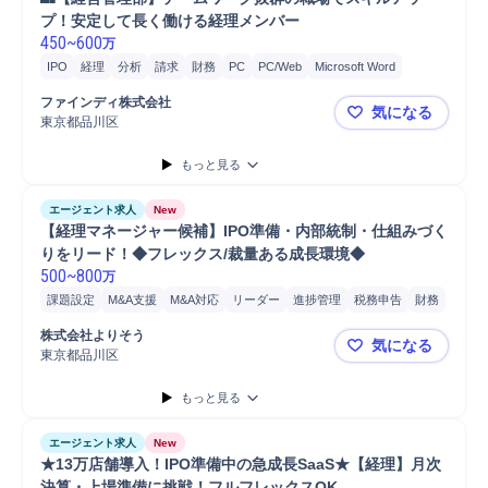
プ！安定して長く働ける経理メンバー
450
~
600
万
IPO
経理
分析
請求
財務
PC
PC/Web
Microsoft Word
Microsoft Power...
Microsoft Excel
ファインディ株式会社
気になる
東京都品川区
👥【経営
もっと見る
エージェント求人
New
【経理マネージャー候補】IPO準備・内部統制・仕組みづく
りをリード！◆フレックス/裁量ある成長環境◆
500
~
800
万
課題設定
M&A支援
M&A対応
リーダー
進捗管理
税務申告
財務
税務
IPO
マネージャー
会計
経理
監査対応
管理会計
監査
株式会社よりそう
気になる
内部統制
連結事業決算
マネジメント
東京都品川区
【経理マネ
もっと見る
エージェント求人
New
★13万店舗導入！IPO準備中の急成長SaaS★【経理】月次
決算・上場準備に挑戦！フルフレックスOK