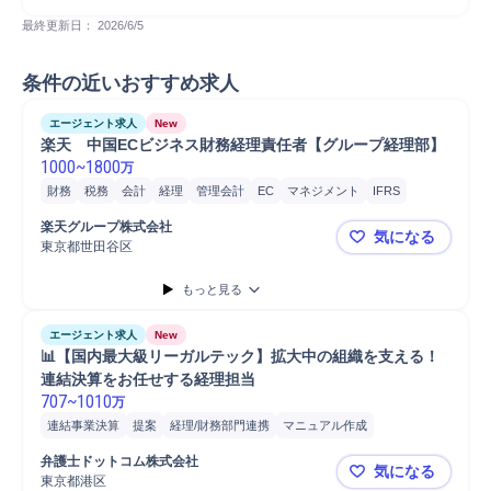
最終更新日： 
2026/6/5
条件の近いおすすめ求人
エージェント求人
New
楽天　中国ECビジネス財務経理責任者【グループ経理部】
1000
~
1800
万
財務
税務
会計
経理
管理会計
EC
マネジメント
IFRS
楽天グループ株式会社
気になる
東京都世田谷区
楽天 中国
もっと見る
エージェント求人
New
📊【国内最大級リーガルテック】拡大中の組織を支える！
連結決算をお任せする経理担当
707
~
1010
万
連結事業決算
提案
経理/財務部門連携
マニュアル作成
プロジェクト
財務
会計
IFRS
経理
ファイナンス
書類作成
弁護士ドットコム株式会社
気になる
監査
監査対応
親会社/子会社会計基準統一
freee
税務
東京都港区
📊【国内