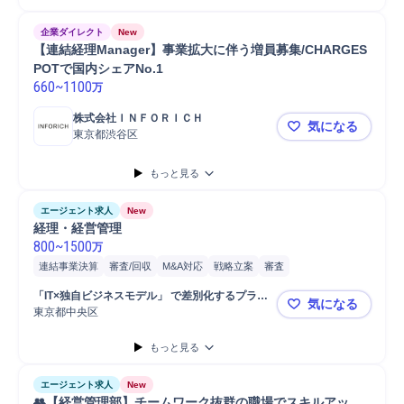
企業ダイレクト
New
【連結経理Manager】事業拡大に伴う増員募集/CHARGES
POTで国内シェアNo.1
660
~
1100
万
株式会社ＩＮＦＯＲＩＣＨ
気になる
東京都渋谷区
【連結経理M
もっと見る
エージェント求人
New
経理・経営管理
800
~
1500
万
連結事業決算
審査/回収
M&A対応
戦略立案
審査
バリューアップ/モニタリング
政治/政策
財務
IPO
株式
「IT×独自ビジネスモデル」 で差別化するプライ
気になる
モニタリング
監査
デューデリジェンス
審査対応
経理
ム上場の不動産会社
東京都中央区
経理・経営
もっと見る
エージェント求人
New
👥【経営管理部】チームワーク抜群の職場でスキルアッ