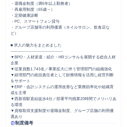
・退職金制度（満5年以上勤務者）　

・再雇用制度（65歳～）

・定期健康診断

・PC、スマートフォン貸与

・グループ店舗等の利用優遇（ネイルサロン、飲食店な
ど）

■ 求人の魅力をまとめました

-------------------------------------

▼BPO・人材派遣・紹介・HRコンサルを展開する総合人材
企業

▼従業員数1,743名／事業拡大に伴う管理部門の組織強化

▼経理部門の統括責任者として財務情報を活用し経営判断
をサポート

▼ERP・会計システムの運用改善など業務効率化や組織育
成を主導

▼西新宿駅直結徒歩4分／部署平均残業20時間でメリハリあ
る環境

▼資格取得支援制度や退職金制度、グループ店舗の利用優
遇あり
制度備考