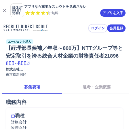
アプリなら重要なスカウトを見逃さない!
無料
アプリを入手
ログイン
会員登録
エージェント求人
【経理部長候補／年収～800万】NTTグループ等と
安定取引を誇る総合人材企業の財務責任者21896
600
~
800
万
株式会社

MAYA STAFFING
東京都新宿区
募集要項
選考・企業概要
職務内容
職種
財務会計
管理会計