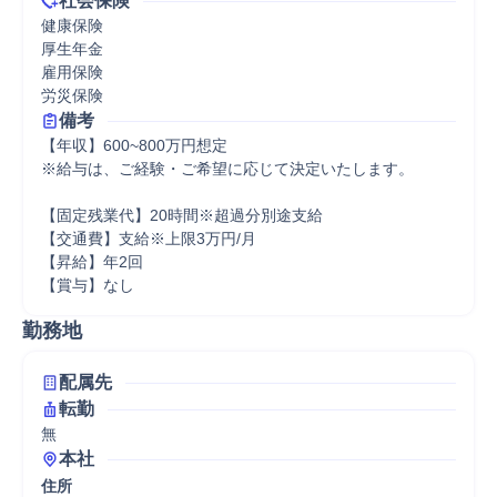
社会保険
健康保険

厚生年金

雇用保険

労災保険
備考
【年収】600~800万円想定

※給与は、ご経験・ご希望に応じて決定いたします。

【固定残業代】20時間※超過分別途支給

【交通費】支給※上限3万円/月

【昇給】年2回

【賞与】なし
勤務地
配属先
転勤
無
本社
住所