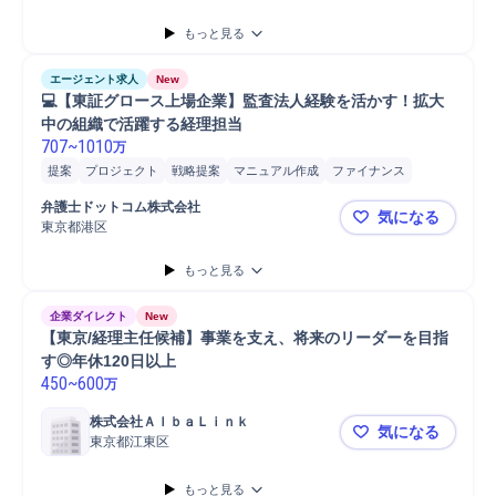
Microsoft Word
Microsoft Excel
もっと見る
エージェント求人
New
💻【東証グロース上場企業】監査法人経験を活かす！拡大
中の組織で活躍する経理担当
707
~
1010
万
提案
プロジェクト
戦略提案
マニュアル作成
ファイナンス
連結事業決算
経理/財務部門連携
経理
会計
監査
弁護士ドットコム株式会社
気になる
東京都港区
💻【東証
もっと見る
企業ダイレクト
New
【東京/経理主任候補】事業を支え、将来のリーダーを目指
す◎年休120日以上
450
~
600
万
株式会社ＡｌｂａＬｉｎｋ
気になる
東京都江東区
【東京/経
もっと見る