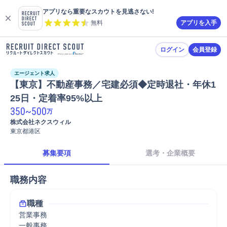
アプリなら重要なスカウトを見逃さない!
無料
アプリを入手
ログイン
会員登録
エージェント求人
【東京】不動産事務／宅建必須◆定時退社・年休1
25日・定着率95%以上
350
~
500
万
株式会社ネクスウィル
東京都港区
募集要項
選考・企業概要
職務内容
職種
営業事務
一般事務