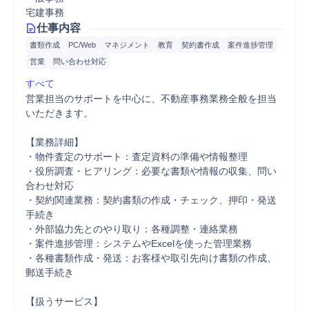
宅建事務
仕事内容
書類作成
PC/Web
マネジメント
教育
契約書作成
案件進捗管理
営業
問い合わせ対応
すべて
営業担当のサポートを中心に、不動産事務業務全般を担当
いただきます。

【業務詳細】

・物件査定のサポート：査定資料の準備や情報整理

・役所調査・ヒアリング：必要な書類や情報の収集、問い
合わせ対応

・契約関連業務：契約書類の作成・チェック、押印・発送
手続き

・外部協力先とのやり取り：各種調整・連絡業務

・案件進捗管理：システムやExcelを使った管理業務

・各種書類作成・発送：お客様や取引先向け書類の作成、
郵送手続き

【扱うサービス】
