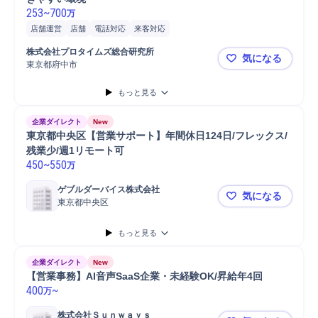
253
~
700
万
店舗運営
店舗
電話対応
来客対応
株式会社プロタイムズ総合研究所
気になる
東京都府中市
【未経験歓
もっと見る
企業ダイレクト
New
東京都中央区【営業サポート】年間休日124日/フレックス/
残業少/週1リモート可
450
~
550
万
ゲブルダーバイス株式会社
気になる
東京都中央区
東京都中央区
もっと見る
企業ダイレクト
New
【営業事務】AI音声SaaS企業・未経験OK/昇給年4回
400
~
万
株式会社Ｓｕｎｗａｙｓ