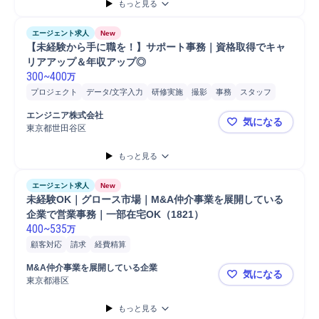
もっと見る
エージェント求人
New
【未経験から手に職を！】サポート事務｜資格取得でキャ
リアアップ＆年収アップ◎
300
~
400
万
プロジェクト
データ/文字入力
研修実施
撮影
事務
スタッフ
安全管理
書類作成
メール対応
エンジニア株式会社
気になる
東京都世田谷区
【未経験か
もっと見る
エージェント求人
New
未経験OK｜グロース市場｜M&A仲介事業を展開している
企業で営業事務｜一部在宅OK（1821）
400
~
535
万
顧客対応
請求
経費精算
M&A仲介事業を展開している企業
気になる
東京都港区
未経験OK｜
もっと見る