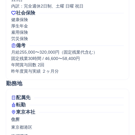
内訳：完全週休2日制、土曜 日曜 祝日
社会保険
健康保険

厚生年金

雇用保険

労災保険
備考
月給255,000〜320,000円（固定残業代含む）

固定残業30時間 / 46,600〜58,400円

年間賞与回数 2回	

昨年度賞与実績 ２ヶ月分
勤務地
配属先
転勤
東京本社
住所
東京都港区