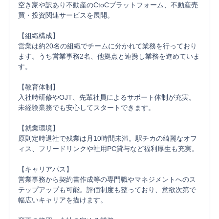
空き家や訳あり不動産のCtoCプラットフォーム、不動産売
買・投資関連サービスを展開。

【組織構成】

営業は約20名の組織でチームに分かれて業務を行っており
ます。うち営業事務2名、他拠点と連携し業務を進めていま
す。

【教育体制】

入社時研修やOJT、先輩社員によるサポート体制が充実。
未経験業務でも安心してスタートできます。

【就業環境】

原則定時退社で残業は月10時間未満。駅チカの綺麗なオフ
ィス、フリードリンクや社用PC貸与など福利厚生も充実。

【キャリアパス】

営業事務から契約書作成等の専門職やマネジメントへのス
テップアップも可能。評価制度も整っており、意欲次第で
幅広いキャリアを描けます。
