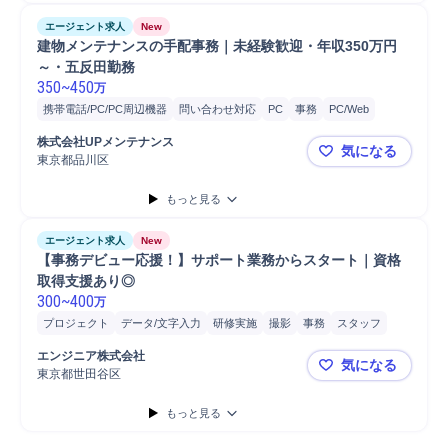
エージェント求人
New
建物メンテナンスの手配事務｜未経験歓迎・年収350万円
～・五反田勤務
350
~
450
万
携帯電話/PC/PC周辺機器
問い合わせ対応
PC
事務
PC/Web
メンテナンス
報告書作成
営業
スタッフ
見積書作成
受付
株式会社UPメンテナンス
気になる
顧客対応
電話対応
カスタマーサポート/コールセン...
顧客折衝
東京都品川区
建物メンテ
もっと見る
エージェント求人
New
【事務デビュー応援！】サポート業務からスタート｜資格
取得支援あり◎
300
~
400
万
プロジェクト
データ/文字入力
研修実施
撮影
事務
スタッフ
安全管理
書類作成
メール対応
エンジニア株式会社
気になる
東京都世田谷区
【事務デビ
もっと見る