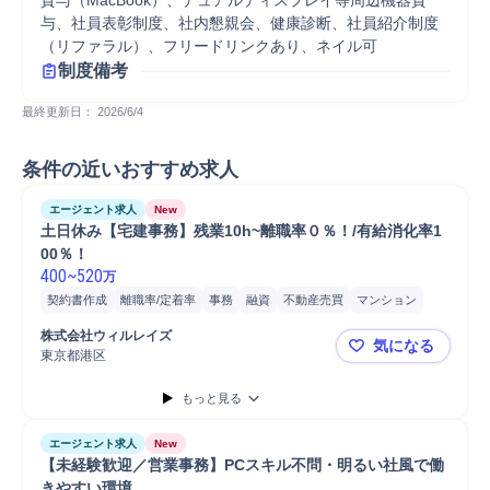
貸与（MacBook）、デュアルディスプレイ等周辺機器貸
与、社員表彰制度、社内懇親会、健康診断、社員紹介制度
（リファラル）、フリードリンクあり、ネイル可
制度備考
最終更新日： 
2026/6/4
条件の近いおすすめ求人
エージェント求人
New
土日休み【宅建事務】残業10h~離職率０％！/有給消化率1
00％！
400
~
520
万
契約書作成
離職率/定着率
事務
融資
不動産売買
マンション
営業
販売
火災保険
マンション管理
PC
宅地建物取引業法
株式会社ウィルレイズ
気になる
東京都港区
土日休み【宅
もっと見る
エージェント求人
New
【未経験歓迎／営業事務】PCスキル不問・明るい社風で働
きやすい環境