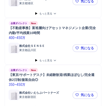
気になる
東京都港区
【営業事務】
もっと見る
企業ダイレクト
New
【不動産事務】富裕層向けアセットマネジメント企業/完全
内勤/平均残業10時間
400
~
450
万
株式会社ＳＥＮＳＥ
気になる
東京都品川区
【不動産事
もっと見る
企業ダイレクト
New
【東京/サポートデスク】未経験歓迎/残業ほぼなし/完全週
休2日制/服装自由◎
350
~
450
万
株式会社いえらぶパートナーズ
気になる
東京都新宿区
【東京/サポ