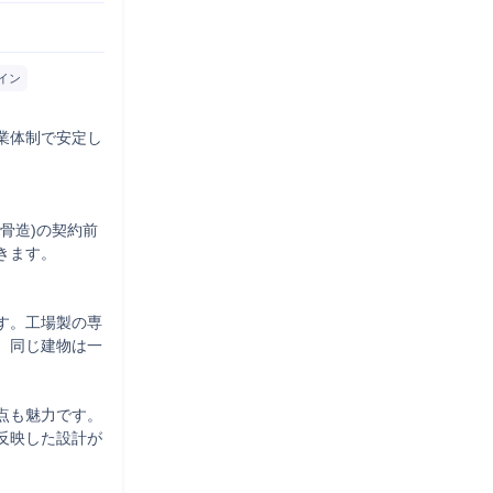
イン
業体制で安定し
骨造)の契約前
ます。

す。工場製の専
、同じ建物は一
点も魅力です。
反映した設計が