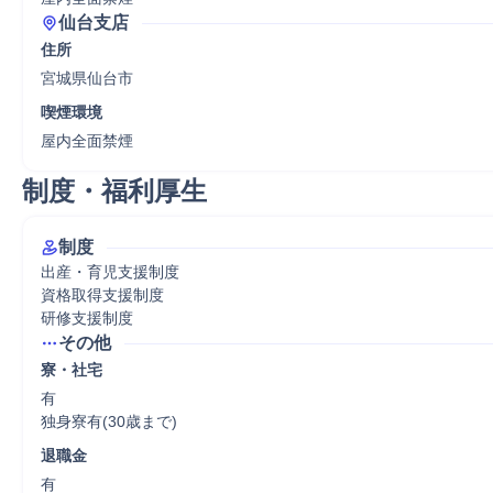
仙台支店
住所
宮城県仙台市
喫煙環境
屋内全面禁煙
制度・福利厚生
制度
出産・育児支援制度

資格取得支援制度

研修支援制度
その他
寮・社宅
有

独身寮有(30歳まで)
退職金
有