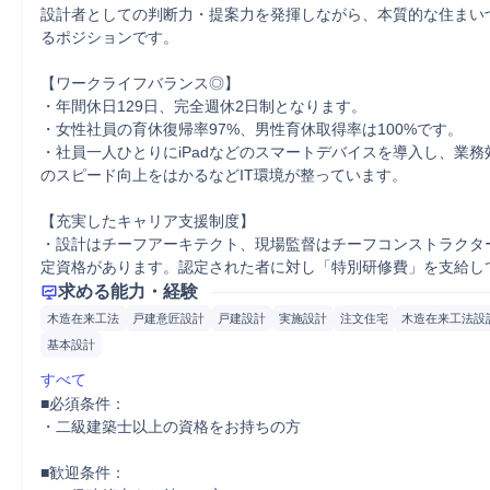
設計者としての判断力・提案力を発揮しながら、本質的な住まい
るポジションです。

【ワークライフバランス◎】

・年間休日129日、完全週休2日制となります。

・女性社員の育休復帰率97%、男性育休取得率は100%です。

・社員一人ひとりにiPadなどのスマートデバイスを導入し、業
のスピード向上をはかるなどIT環境が整っています。

【充実したキャリア支援制度】

・設計はチーフアーキテクト、現場監督はチーフコンストラクタ
定資格があります。認定された者に対し「特別研修費」を支給し
求める能力・経験
木造在来工法
戸建意匠設計
戸建設計
実施設計
注文住宅
木造在来工法設
基本設計
すべて
■必須条件：

・二級建築士以上の資格をお持ちの方

■歓迎条件：
