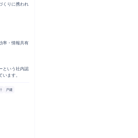
づくりに携われ
務効率・情報共有
ーという社内認
ています。
計
戸建