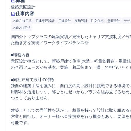
職種
建築意匠設計
仕事内容
木造在来工法
戸建意匠設計
戸建設計
実施設計
注文住宅
意匠設計
デザ
木造2x4工法
国内外トップクラスの建築実績／充実したキャリア支援制度／分
た働き方を実現／ワークライフバランス◎

■職務内容

意匠設計担当として、新築戸建て住宅(木造・軽量鉄骨造・重量鉄
の企画フェーズから基本、実施、着工後まで一貫して担当いただき
■同社戸建て設計の特徴

独自の建築手法を強みに、自由度の高い設計に挑戦できる環境で
用部材を活用しつつ、邸ごとにゼロからプランを組み立てるため
つとしてありません。

建築士としての専門性を活かし、裁量を持って設計に取り組める
営業と同行し、オーナー様へ直接提案を行う機会もあり、要望を
可能です。
