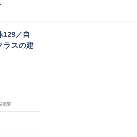
129／自
クラスの建
業概要