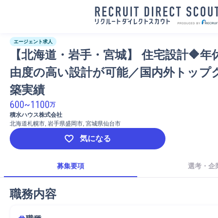
エージェント求人
【北海道・岩手・宮城】 住宅設計🔶年休
由度の高い設計が可能／国内外トップ
築実績
600
~
1100
万
積水ハウス株式会社
北海道札幌市, 岩手県盛岡市, 宮城県仙台市
気になる
募集要項
選考・企
職務内容