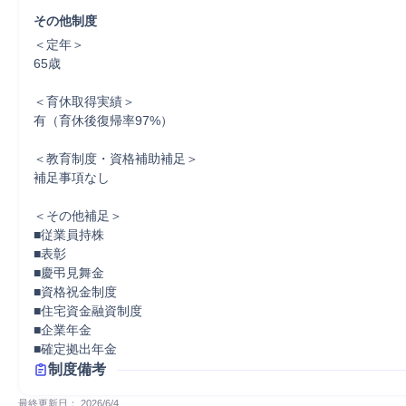
その他制度
＜定年＞

65歳

＜育休取得実績＞

有（育休後復帰率97%）

＜教育制度・資格補助補足＞

補足事項なし

＜その他補足＞

■従業員持株

■表彰

■慶弔見舞金

■資格祝金制度

■住宅資金融資制度

■企業年金

■確定拠出年金
制度備考
最終更新日： 
2026/6/4