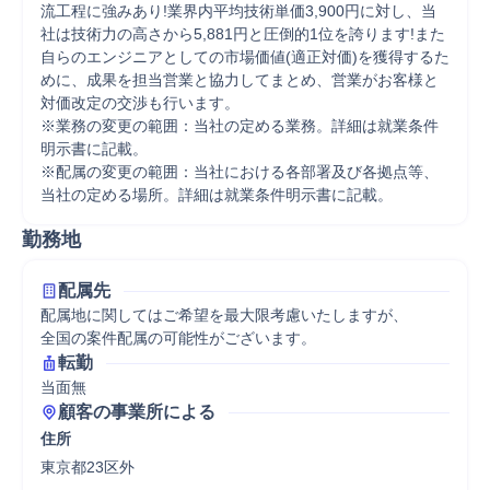
流工程に強みあり!業界内平均技術単価3,900円に対し、当
社は技術力の高さから5,881円と圧倒的1位を誇ります!また
自らのエンジニアとしての市場価値(適正対価)を獲得するた
めに、成果を担当営業と協力してまとめ、営業がお客様と
対価改定の交渉も行います。 

※業務の変更の範囲：当社の定める業務。詳細は就業条件
明示書に記載。 

※配属の変更の範囲：当社における各部署及び各拠点等、
当社の定める場所。詳細は就業条件明示書に記載。
勤務地
配属先
配属地に関してはご希望を最大限考慮いたしますが、

全国の案件配属の可能性がございます。
転勤
当面無
顧客の事業所による
住所
東京都23区外