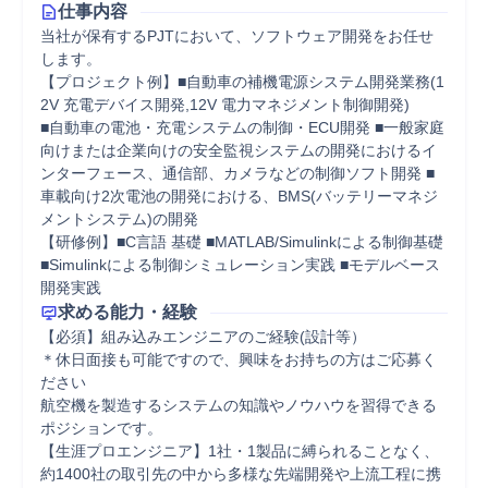
仕事内容
当社が保有するPJTにおいて、ソフトウェア開発をお任せ
します。

【プロジェクト例】■自動車の補機電源システム開発業務(1
2V 充電デバイス開発,12V 電力マネジメント制御開発)

■自動車の電池・充電システムの制御・ECU開発 ■一般家庭
向けまたは企業向けの安全監視システムの開発におけるイ
ンターフェース、通信部、カメラなどの制御ソフト開発 ■
車載向け2次電池の開発における、BMS(バッテリーマネジ
メントシステム)の開発

【研修例】■C言語 基礎 ■MATLAB/Simulinkによる制御基礎 
■Simulinkによる制御シミュレーション実践 ■モデルベース
開発実践
求める能力・経験
【必須】組み込みエンジニアのご経験(設計等）

＊休日面接も可能ですので、興味をお持ちの方はご応募く
ださい

航空機を製造するシステムの知識やノウハウを習得できる
ポジションです。

【生涯プロエンジニア】1社・1製品に縛られることなく、
約1400社の取引先の中から多様な先端開発や上流工程に携