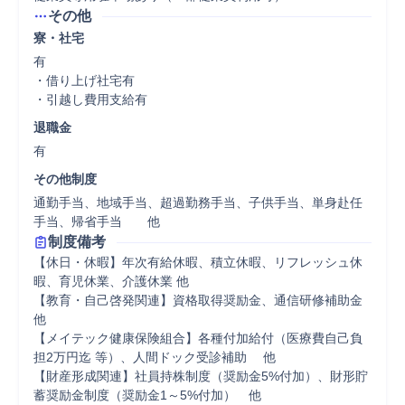
その他
寮・社宅
有

・借り上げ社宅有

・引越し費用支給有
退職金
有
その他制度
通勤手当、地域手当、超過勤務手当、子供手当、単身赴任
手当、帰省手当　　他
制度備考
【休日・休暇】年次有給休暇、積立休暇、リフレッシュ休
暇、育児休業、介護休業 他 

【教育・自己啓発関連】資格取得奨励金、通信研修補助金 
他 

【メイテック健康保険組合】各種付加給付（医療費自己負
担2万円迄 等）、人間ドック受診補助 　他 

【財産形成関連】社員持株制度（奨励金5%付加）、財形貯
蓄奨励金制度（奨励金1～5%付加）　他 
