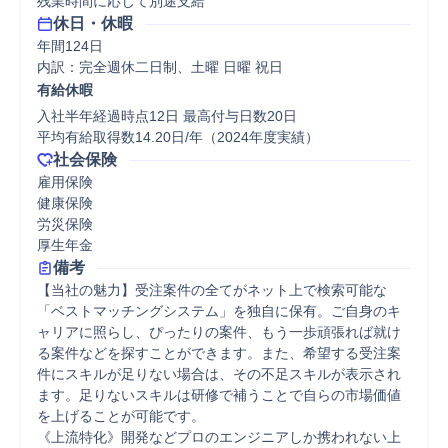
残業時間に応じて別途支給
休日・休暇
年間124日

内訳：完全週休二日制、土曜 日曜 祝日
有給休暇
入社半年経過時点12日 最高付与日数20日

平均有給取得数14.20日/年（2024年度実績）
社会保険
雇用保険

健康保険

労災保険

厚生年金
備考
【当社の魅力】受注案件の全てがネット上で検索可能な
「ベストマッチングシステム」を独自に保有。ご自身のキ
ャリアに照らし、ぴったりの案件、もう一歩頑張れば就け
る案件などを探すことができます。また、希望する受注案
件にスキルが足りない場合は、その不足スキルが表示され
ます。足りないスキルは研修で補うことで自らの市場価値
を上げることが可能です。 

《上流特化》開発などプロのエンジニアしか携われない上