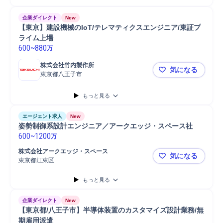
企業ダイレクト
New
【東京】建設機械のIoT/テレマティクスエンジニア/東証プ
ライム上場
600
~
880
万
株式会社竹内製作所
気になる
東京都八王子市
【東京】建設
もっと見る
エージェント求人
New
姿勢制御系設計エンジニア／アークエッジ・スペース社
600
~
1200
万
株式会社アークエッジ・スペース
気になる
東京都江東区
姿勢制御系
もっと見る
企業ダイレクト
New
【東京都/八王子市】半導体装置のカスタマイズ設計業務/無
期雇用派遣