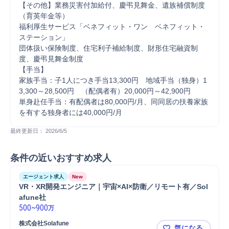
【その他】業務災害付加給付、慶弔見舞金、遺族補償制度
（育英年金等） 

福利厚生サービス「ベネフィット・ワン　ベネフィット・
ステーション」 

団体扱い保険制度、住宅利子補給制度、財形住宅融資制
度、慶弔見舞金制度 

【手当】 

家族手当：子1人につき手当13,300円　地域手当（独身）1
3,300～28,500円　（配偶者有）20,000円～42,900円 

単身赴任手当：有配偶者は80,000円/月、同同居の扶養家族
を有する独身者には40,000円/月
最終更新日： 
2026/6/5
条件の近いおすすめ求人
エージェント求人
New
VR・XR開発エンジニア｜宇宙×AI×防衛／リモート有／Sol
afune社
500
~
900
万
株式会社Solafune
気になる