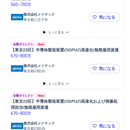
560
~
700
万
株式会社メイテック
気になる
東京都八王子市
【東京都/
もっと見る
企業ダイレクト
New
【東京23区】半導体製造装置のGPUの高速化/無期雇用派遣
670
~
800
万
株式会社メイテック
気になる
東京都23区内
【東京23区
もっと見る
企業ダイレクト
New
【東京23区】半導体製造装置のGPUの高速化および画像処
理担当/無期雇用派遣
670
~
800
万
株式会社メイテック
気になる
東京都23区内
【東京23