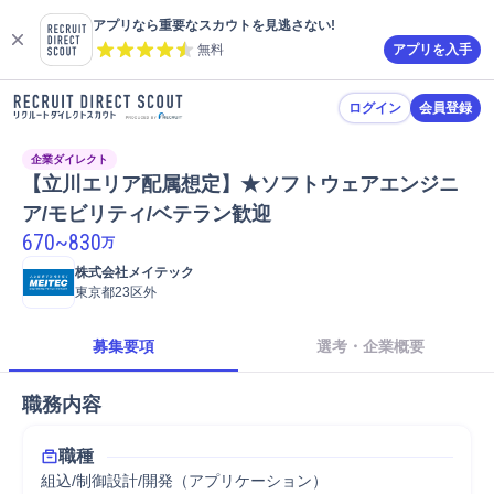
アプリなら重要なスカウトを見逃さない!
無料
アプリを入手
ログイン
会員登録
企業ダイレクト
【立川エリア配属想定】★ソフトウェアエンジニ
ア/モビリティ/ベテラン歓迎
670
~
830
万
株式会社メイテック
東京都23区外
募集要項
選考・企業概要
職務内容
職種
組込/制御設計/開発（アプリケーション）