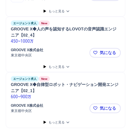
もっと見る
エージェント求人
New
GROOVE X◆人の声を認知するLOVOTの音声認識エンジ
ニア【02_4】
450
~
1000
万
GROOVE X株式会社
気になる
東京都中央区
GROOVE
もっと見る
エージェント求人
New
GROOVE X◆自律型ロボット・ナビゲーション開発エンジ
ニア【02_1】
600
~
900
万
GROOVE X株式会社
気になる
東京都中央区
GROOVE
もっと見る