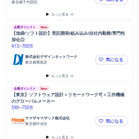
東京都千代田区
VR・XR開
もっと見る
企業ダイレクト
New
【池袋/ソフト設計】受託開発/組み込み/自社内勤務/専門性
深化◎
413
~
700
万
株式会社デザインネットワーク
気になる
東京都豊島区
【池袋/ソフ
もっと見る
企業ダイレクト
New
【東京】ソフトウェア設計＜リモートワーク可＞工作機械
のグローバルメーカー
590
~
750
万
ヤマザキマザック株式会社
気になる
東京都中央区
【東京】ソ
もっと見る