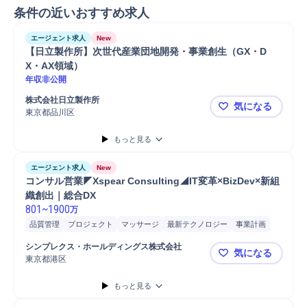
条件の近いおすすめ求人
エージェント求人
New
【日立製作所】次世代産業団地開発・事業創生（GX・D
X・AX領域）
年収非公開
株式会社日立製作所
気になる
東京都品川区
【日立製作
もっと見る
エージェント求人
New
コンサル営業◤Xspear Consulting◢IT変革×BizDev×新組
織創出｜総合DX
801
~
1900
万
品質管理
プロジェクト
マッサージ
最新テクノロジー
事業計画
新規事業
コンサルティング業務
マネジメント
アライアンス
開発
シンプレクス・ホールディングス株式会社
気になる
分析
営業
提案
課題/ボトルネック特定
ボディケア/マッサージ
東京都港区
コンサル営業◤
オペレーション設計
パートナー
事業計画策定
もっと見る