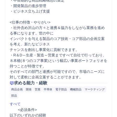
・中長期的な商品戦略構想の策定

・開発製品の進歩管理

・ビジネス立ち上げ支援

<仕事の特徴・やりがい>

・社外含め沢山の方々と連携＆協力をしながら業務を進め
る事になります。世の中に

インパクトを与える製品のコア技術・コア部品の企画立案
を考え、新たなビジネス

チャンスを創出し事業化に貢献できます。

・R＆D～生産・製造～営業まですべて自社で行っており、
８本槍(８つのコア事業)という幅広い事業ポートフォリオを
持つことが特徴です。

そのすべての部門と連携が可能ですので、市場のニーズに
対して柔軟に企画立案することができます。
求める能力・経験
商品企画
開発
営業
半導体
電子部品
機械部品
マーケティング
部品
すべて
	<必須条件>

以下のいずれかの経験
