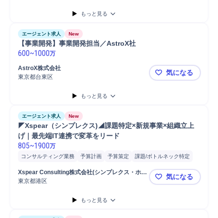
もっと見る
エージェント求人
New
【事業開発】事業開発担当／AstroX社
600
~
1000
万
AstroX株式会社
気になる
東京都台東区
【事業開発】
もっと見る
エージェント求人
New
◤Xspear（シンプレクス)◢課題特定×新規事業×組織立上
げ｜最先端IT連携で変革をリード
805
~
1900
万
コンサルティング業務
予算計画
予算策定
課題/ボトルネック特定
プロジェクト
新規事業
マネジメント
提案
新規顧客
予算管理
Xspear Consulting株式会社(シンプレクス・ホー
気になる
オペレーション設計
品質管理
事業計画
新規顧客開拓
営業
保険
ルディングス株式会社)
東京都港区
◤Xspea
分析
事業計画策定
既存顧客
もっと見る