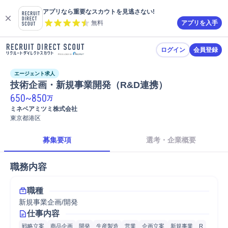
アプリなら重要なスカウトを見逃さない!
無料
アプリを入手
ログイン
会員登録
エージェント求人
技術企画・新規事業開発（R&D連携）
650
~
850
万
ミネベアミツミ株式会社
東京都港区
募集要項
選考・企業概要
職務内容
職種
新規事業企画/開発
仕事内容
戦略立案
商品企画
開発
生産製造
営業
企画立案
新規事業
R