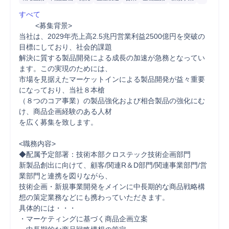
すべて
	<募集背景>

当社は、2029年売上高2.5兆円営業利益2500億円を突破の
目標にしており、社会的課題

解決に質する製品開発による成長の加速が急務となってい
ます。この実現のためには、

市場を見据えたマーケットインによる製品開発が益々重要
になっており、当社８本槍

（８つのコア事業）の製品強化および相合製品の強化にむ
け、商品企画経験のある人材

を広く募集を致します。

<職務内容>

◆配属予定部署：技術本部クロステック技術企画部門

新製品創出に向けて、顧客/関連R＆D部門/関連事業部門/営
業部門と連携を図りながら、

技術企画・新規事業開発をメインに中長期的な商品戦略構
想の策定業務などにも携わっていただきます。

具体的には・・・

・マーケティングに基づく商品企画立案
