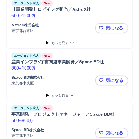
エージェント求人
New
【事業開発】ロビイング担当／AstroX社
600
~
1200
万
AstroX株式会社
気になる
東京都台東区
【事業開発】
もっと見る
エージェント求人
New
産業インフラ×宇宙関連事業開発／Space BD社
800
~
1000
万
Space BD株式会社
気になる
東京都中央区
産業インフラ
もっと見る
エージェント求人
New
事業開発・プロジェクトマネージャー／Space BD社
500
~
800
万
Space BD株式会社
気になる
東京都中央区
事業開発・プ