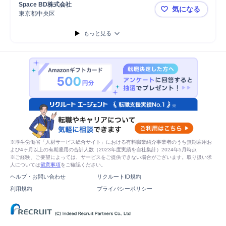
Space BD株式会社
気になる
東京都中央区
衛星打上サー
もっと見る
※厚生労働省「人材サービス総合サイト」における有料職業紹介事業者のうち無期雇用お
よび4ヶ月以上の有期雇用の合計人数（2023年度実績を自社集計）2024年5月時点
※ご経験、ご要望によっては、サービスをご提供できない場合がございます。取り扱い求
人については
留意事項
をご確認ください。
ヘルプ・お問い合わせ
リクルートID規約
利用規約
プライバシーポリシー