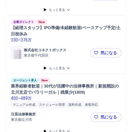
もっと見る
企業ダイレクト
New
【経理スタッフ】IPO準備/未経験歓迎/ベースアップ予定/土
日祝休み
330
~
376
万
株式会社コネクトボックス
気になる
東京都千代田区
【経理スタッ
もっと見る
エージェント求人
New
業界経験者歓迎｜30代が活躍中の法律事務所｜新規開設の
立川支店でパラリーガル｜残業少(1809)
400
~
489
万
マニュアル作成
スケジュール管理
資料作成
来客対応
日系法律事務所
気になる
東京都立川市
業界経験者歓
もっと見る