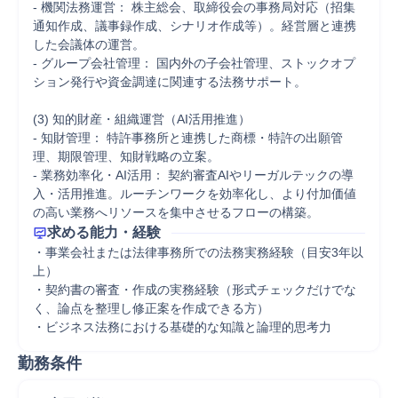
- 機関法務運営： 株主総会、取締役会の事務局対応（招集
通知作成、議事録作成、シナリオ作成等）。経営層と連携
した会議体の運営。

- グループ会社管理： 国内外の子会社管理、ストックオプ
ション発行や資金調達に関連する法務サポート。

(3) 知的財産・組織運営（AI活用推進）

- 知財管理： 特許事務所と連携した商標・特許の出願管
理、期限管理、知財戦略の立案。

- 業務効率化・AI活用： 契約審査AIやリーガルテックの導
入・活用推進。ルーチンワークを効率化し、より付加価値
求める能力・経験
・事業会社または法律事務所での法務実務経験（目安3年以
上）

・契約書の審査・作成の実務経験（形式チェックだけでな
く、論点を整理し修正案を作成できる方）

・ビジネス法務における基礎的な知識と論理的思考力
勤務条件