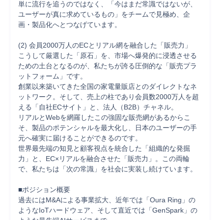
単に流行を追うのではなく、「今はまだ常識ではないが、
ユーザーが真に求めているもの」をチームで見極め、企
画・製品化へとつなげています。

(2) 会員2000万人のECとリアル網を融合した「販売力」 

こうして厳選した「原石」を、市場へ爆発的に浸透させる
ための土台となるのが、私たちが誇る圧倒的な「販売プラ
ットフォーム」です。 

創業以来築いてきた全国の家電量販店とのダイレクトなネ
ットワーク。そして、売上の柱であり会員数2000万人を超
える「自社ECサイト」と、法人（B2B）チャネル。 

リアルとWebを網羅したこの強固な販売網があるからこ
そ、製品のポテンシャルを最大化し、日本のユーザーの手
元へ確実に届けることができるのです。

世界最先端の知見と顧客視点を統合した「組織的な発掘
力」と、EC×リアルを融合させた「販売力」。この両輪
で、私たちは「次の常識」を社会に実装し続けています。

■ポジション概要 

過去にはM&Aによる事業拡大、近年では「Oura Ring」の
ようなIoTハードウェア、そして直近では「GenSpark」の