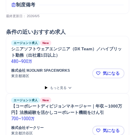
制度備考
最終更新日： 
2026/6/5
条件の近いおすすめ求人
エージェント求人
New
シニアソフトウェアエンジニア（DX Team）／ハイブリッ
ト勤務（出社週1日以上）
480
~
900
万
株式会社 MJOLNIR SPACEWORKS
気になる
東京都港区
シニアソフト
もっと見る
エージェント求人
New
【コーポレートディビジョンマネージャー｜年収～1000万
円】法務経験を活かしコーポレート機能をけん引
700
~
1000
万
株式会社ギークリー
気になる
東京都渋谷区
【コーポレ