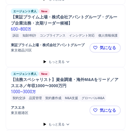
エージェント求人
New
【東証プライム上場・株式会社アバントグループ・グルー
プ企業法務・次期リーダー候補】
600
~
800
万
訴訟
知財/特許
コンプライアンス
インシデント対応
個人情報保護
契約交渉
契約書作成
M&A対応
M&A関連業務
リスクマネジメント
東証プライム上場・株式会社アバントグループ
気になる
ライセンス契約
SaaS
東京都品川区
【東証プラ
もっと見る
エージェント求人
New
【法務スペシャリスト】資金調達・海外M&Aをリード／ア
スエネ／年収1000〜3000万円
1000
~
3000
万
契約交渉
品質管理
契約書作成
M&A支援
グローバルM&A
M&Aアドバイザリー
M&A対応
購買/調達
マネジメント
海外M&A
アスエネ
気になる
資金調達
デューデリジェンス
法務デューデリジェンス
株式譲渡
東京都港区
【法務スペシ
IPO
株式
事業譲渡
コンプライアンス
クロージング
引受
SaaS
もっと見る