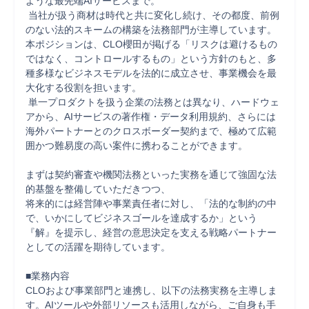
ような最先端AIサービスまで。

 当社が扱う商材は時代と共に変化し続け、その都度、前例
のない法的スキームの構築を法務部門が主導しています。

本ポジションは、CLO櫻田が掲げる「リスクは避けるもの
ではなく、コントロールするもの」という方針のもと、多
種多様なビジネスモデルを法的に成立させ、事業機会を最
大化する役割を担います。

 単一プロダクトを扱う企業の法務とは異なり、ハードウェ
アから、AIサービスの著作権・データ利用規約、さらには
海外パートナーとのクロスボーダー契約まで、極めて広範
囲かつ難易度の高い案件に携わることができます。

まずは契約審査や機関法務といった実務を通じて強固な法
的基盤を整備していただきつつ、

将来的には経営陣や事業責任者に対し、「法的な制約の中
で、いかにしてビジネスゴールを達成するか」という
『解』を提示し、経営の意思決定を支える戦略パートナー
としての活躍を期待しています。

■業務内容 

CLOおよび事業部門と連携し、以下の法務実務を主導しま
す。AIツールや外部リソースも活用しながら、ご自身も手