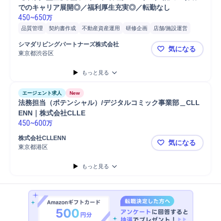
でのキャリア展開◎／福利厚生充実◎／転勤なし
450
~
650
万
品質管理
契約書作成
不動産資産運用
研修企画
店舗/施設運営
マニュアル作成
検査機器調整/検査
立入検査
報告書作成
デザイン
シマダリビングパートナーズ株式会社	
気になる
ホテル
福祉施設
マネジメント
介護
スタッフ
教育
監査
東京都渋谷区
【東京／監
施設運営
コンプライアンス
内部監査
検査機器
店舗
もっと見る
有料老人ホーム
訪問介護
エージェント求人
New
法務担当（ポテンシャル）/デジタルコミック事業部＿CLL
ENN｜株式会社CLLE
450
~
600
万
株式会社CLLENN
気になる
東京都港区
法務担当（ポ
もっと見る