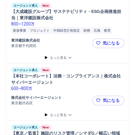
エージェント求人
New
【大成建設グループ】サステナビリティ・ESG企画推進担
当｜東洋建設株式会社
800
~
1200
万
新規事業
プロジェクト
中期経営計画策定
財務
広報
教育
資料作成
人事
リーダー
企業価値向上
分析
経営企画部門連携
東洋建設株式会社
気になる
法務部門協業
提案
CSR
ダイバーシティ推進
経営企画協業
東京都千代田区
【大成建設
もっと見る
エージェント求人
New
【本社コーポレート】法務・コンプライアンス｜株式会社
サイバーエージェント
600
~
800
万
株式会社サイバーエージェント
気になる
東京都渋谷区
【本社コー
もっと見る
エージェント求人
New
【東京／監査】施設のリスク管理／シマダG／幅広い領域