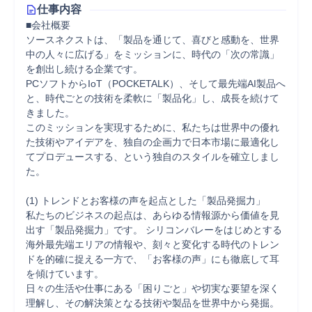
仕事内容
■会社概要

ソースネクストは、「製品を通じて、喜びと感動を、世界
中の人々に広げる」をミッションに、時代の「次の常識」
を創出し続ける企業です。

PCソフトからIoT（POCKETALK）、そして最先端AI製品へ
と、時代ごとの技術を柔軟に「製品化」し、成長を続けて
きました。

このミッションを実現するために、私たちは世界中の優れ
た技術やアイデアを、独自の企画力で日本市場に最適化し
てプロデュースする、という独自のスタイルを確立しまし
た。

(1) トレンドとお客様の声を起点とした「製品発掘力」 

私たちのビジネスの起点は、あらゆる情報源から価値を見
出す「製品発掘力」です。 シリコンバレーをはじめとする
海外最先端エリアの情報や、刻々と変化する時代のトレン
ドを的確に捉える一方で、「お客様の声」にも徹底して耳
を傾けています。 

日々の生活や仕事にある「困りごと」や切実な要望を深く
理解し、その解決策となる技術や製品を世界中から発掘。
