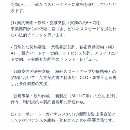
を動かし、正確かつスピーディーに業務を遂行していただ
きます。

(1) 契約審査・作成・交渉支援（実務の約6〜7割） 

事業部門からの依頼に基づき、ビジネススピードを損なわ
ない法的チェックを行います。

- 日常的な契約審査： 業務委託契約、秘密保持契約（ND
A）、販売パートナー契約、ライセンス契約、アフィリエイ
ト契約、人材紹介契約等のドラフト・レビュー。

- 戦略案件の法務支援： 海外スタートアップや提携先との
契約において、英文契約書の精査や、CLO・事業部と連携
した条件調整の支援。

- 新規事業・規約作成： 新製品（AI・IoT等）の立ち上げに
伴う、利用規約や契約書雛形の新規作成。

(2) コーポレート・ガバナンスおよび機関法務 上場企業と
してのガバナンスを維持・強化するための重要業務です。
