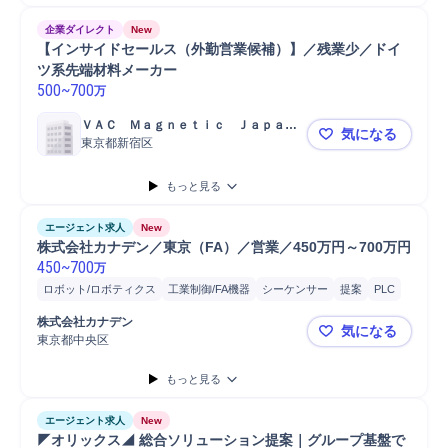
企業ダイレクト
New
【インサイドセールス（外勤営業候補）】／残業少／ドイ
ツ系先端材料メーカー
500
~
700
万
ＶＡＣ　Ｍａｇｎｅｔｉｃ　Ｊａｐａｎ
気になる
株式会社
東京都新宿区
【インサイ
もっと見る
エージェント求人
New
株式会社カナデン／東京（FA）／営業／450万円～700万円
450
~
700
万
ロボット/ロボティクス
工業制御/FA機器
シーケンサー
提案
PLC
IoT
モーター
ロボット
営業
株式会社カナデン
気になる
東京都中央区
株式会社カナ
もっと見る
エージェント求人
New
◤オリックス◢ 総合ソリューション提案｜グループ基盤で