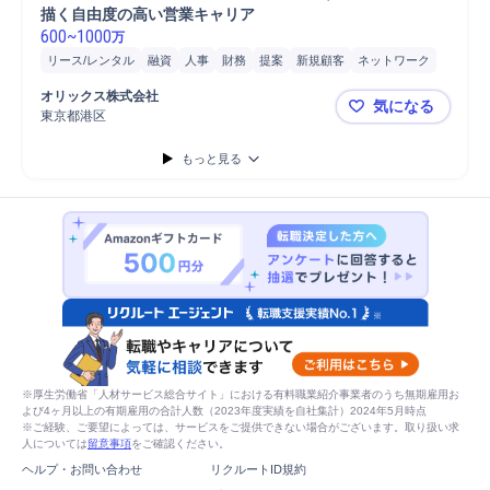
描く自由度の高い営業キャリア
600
~
1000
万
リース/レンタル
融資
人事
財務
提案
新規顧客
ネットワーク
会計
クロスセル
広報
営業
ファイナンス
航空機
開発
オリックス株式会社
気になる
生命保険
保険
船舶
事業承継
分析
既存顧客
法人営業
東京都港区
◤オリック
新規事業
M&A対応
新規顧客開拓
もっと見る
※厚生労働省「人材サービス総合サイト」における有料職業紹介事業者のうち無期雇用お
よび4ヶ月以上の有期雇用の合計人数（2023年度実績を自社集計）2024年5月時点
※ご経験、ご要望によっては、サービスをご提供できない場合がございます。取り扱い求
人については
留意事項
をご確認ください。
ヘルプ・お問い合わせ
リクルートID規約