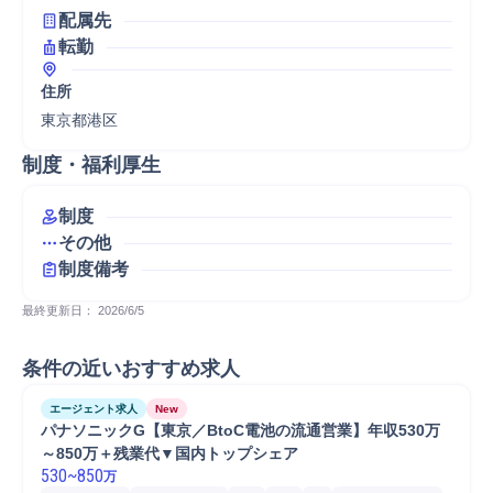
配属先
転勤
住所
東京都港区
制度・福利厚生
制度
その他
制度備考
最終更新日： 
2026/6/5
条件の近いおすすめ求人
エージェント求人
New
パナソニックG【東京／BtoC電池の流通営業】年収530万
～850万＋残業代▼国内トップシェア
530
~
850
万