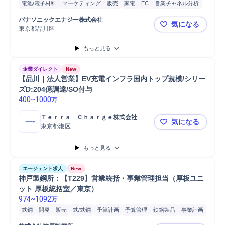
電池/電子材料
マーケティング
販売
家電
EC
営業チャネル分析
営業
電池/電子材料営業
パナソニックエナジー株式会社
気になる
東京都品川区
パナソニック
もっと見る
企業ダイレクト
New
【品川｜法人営業】EV充電インフラ国内トップ規模/シリー
ズD:204億調達/SO付与
400
~
1000
万
Ｔｅｒｒａ　Ｃｈａｒｇｅ株式会社
気になる
東京都港区
【品川｜法人
もっと見る
エージェント求人
New
神戸製鋼所：【T229】営業統括・事業管理担当（厚板ユニ
ット 厚板統括室／東京）
974
~
1092
万
鉄鋼
開発
販売
鉄/鉄鋼
予算計画
予算管理
鉄鋼製品
事業計画
営業
工程管理
SCM/生産管理/購買/物流
物流/生産管理職担当
物流