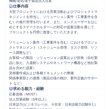
機械/電気/電子製品法人営業
仕事内容
大型プロジェクトにおける営業活動およびプロジェクトマ
ネジメントを担当し、ソリューション案件（工事案件を含
む）の進行管理を行います。また、エンドユーザーをはじ
めとするステークホルダーへの対応や提案活動を通じて、
プロジェクトを円滑に推進していただきます。

ソリューション案件（工事案件を含む）におけるプロジェ
クトマネジメント（スケジュール管理、タスク管理、リソ
ース調整など）

お客様への製品・ソリューション提案および折衝（自社製
品に加え、入退館システムやネットワーク機器など他社製
品を含めた提案）

見積書作成および各種ドキュメントの整備

関係事業部との連携（製品仕様の検討、要件定義のサポー
ト など）
求める能力・経験
応募資格（MUST）

法人営業経験（5年以上）

日本語力(ビジネスレベル　※目安：日本語能力試験N１)
