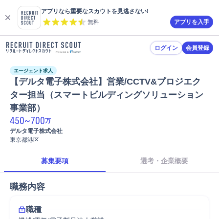
アプリなら重要なスカウトを見逃さない!
無料
アプリを入手
ログイン
会員登録
エージェント求人
【デルタ電子株式会社】営業/CCTV&プロジエク
ター担当（スマートビルディングソリューション
事業部）
450
~
700
万
デルタ電子株式会社
東京都港区
募集要項
選考・企業概要
職務内容
職種