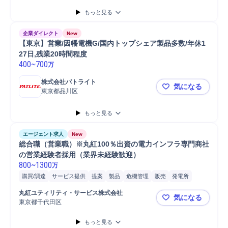
もっと見る
企業ダイレクト
New
【東京】営業/因幡電機G/国内トップシェア製品多数/年休1
27日,残業20時間程度
400
~
700
万
株式会社パトライト
気になる
東京都品川区
【東京】営業
もっと見る
エージェント求人
New
総合職（営業職）※丸紅100％出資の電力インフラ専門商社
の営業経験者採用（業界未経験歓迎）
800
~
1300
万
購買/調達
サービス提供
提案
製品
危機管理
販売
発電所
コンサルティング業務
プラント
ソフトウェア
プロジェクト
丸紅ユティリティ・サービス株式会社　
気になる
マネジメント
契約実務
法人営業
プロジェクトマネジメント
営業
東京都千代田区
総合職（営
もっと見る