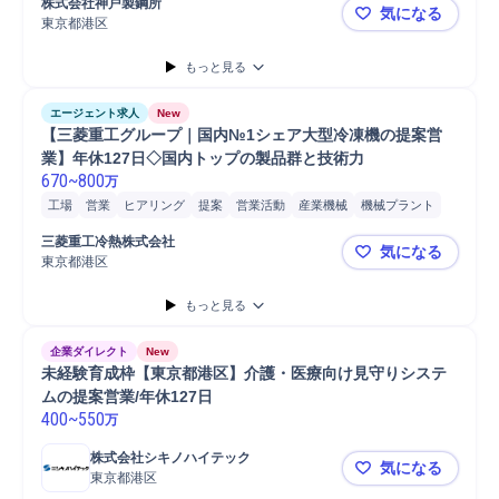
株式会社神戸製鋼所
気になる
購買/調達
生産管理
Microsoft Word
購買調達
東京都港区
神戸製鋼所
もっと見る
エージェント求人
New
【三菱重工グループ｜国内№1シェア大型冷凍機の提案営
業】年休127日◇国内トップの製品群と技術力
670
~
800
万
工場
営業
ヒアリング
提案
営業活動
産業機械
機械プラント
既存顧客
離職率/定着率
製品
法人営業
三菱重工冷熱株式会社
気になる
東京都港区
【三菱重工
もっと見る
企業ダイレクト
New
未経験育成枠【東京都港区】介護・医療向け見守りシステ
ムの提案営業/年休127日
400
~
550
万
株式会社シキノハイテック
気になる
東京都港区
未経験育成