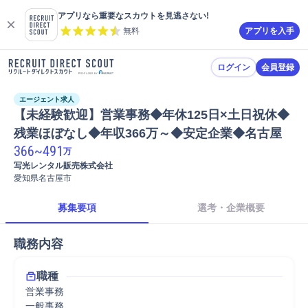
アプリなら重要なスカウトを見逃さない!
無料
アプリを入手
ログイン
会員登録
エージェント求人
【未経験歓迎】営業事務◆年休125日×土日祝休◆
残業ほぼなし◆年収366万～◆安定企業◆名古屋
366
~
491
万
写光レンタル販売株式会社
愛知県名古屋市
募集要項
選考・企業概要
職務内容
職種
営業事務
一般事務