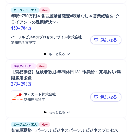
エージェント求人
New
年収~750万円🔹名古屋勤務確定×転勤なし🔹営業経験を“ク
ライアントの課題解決”へ
450
~
784
万
パーソルビジネスプロセスデザイン株式会社
気になる
愛知県名古屋市
年収~750
もっと見る
企業ダイレクト
New
【貿易事務】経験者歓迎/年間休日131日/昇給・賞与あり/無
期雇用派遣
273
~
293
万
ネッカート株式会社
気になる
愛知県清須市
【貿易事務】
もっと見る
エージェント求人
New
名古屋勤務　パーソルビジネスパーソルビジネスプロセス