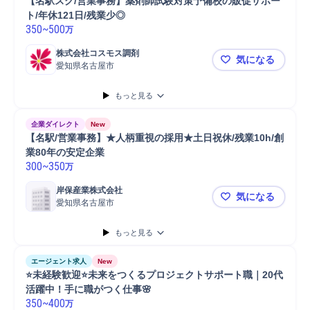
【名駅スグ/営業事務】薬剤師試験対策予備校の販促サポー
ト/年休121日/残業少◎
350
~
500
万
株式会社コスモス調剤
気になる
愛知県名古屋市
【名駅スグ/
もっと見る
企業ダイレクト
New
【名駅/営業事務】★人柄重視の採用★土日祝休/残業10h/創
業80年の安定企業
300
~
350
万
岸保産業株式会社
気になる
愛知県名古屋市
【名駅/営業
もっと見る
エージェント求人
New
⭐未経験歓迎⭐未来をつくるプロジェクトサポート職｜20代
活躍中！手に職がつく仕事🌸 
350
~
400
万