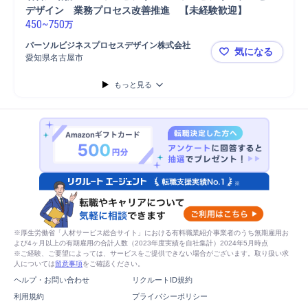
デザイン　業務プロセス改善推進　【未経験歓迎】
450
~
750
万
パーソルビジネスプロセスデザイン株式会社
気になる
愛知県名古屋市
名古屋勤務
もっと見る
※厚生労働省「人材サービス総合サイト」における有料職業紹介事業者のうち無期雇用お
よび4ヶ月以上の有期雇用の合計人数（2023年度実績を自社集計）2024年5月時点
※ご経験、ご要望によっては、サービスをご提供できない場合がございます。取り扱い求
人については
留意事項
をご確認ください。
ヘルプ・お問い合わせ
リクルートID規約
利用規約
プライバシーポリシー