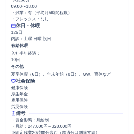
 休憩60分
09:00〜18:00

・残業：有（平均月5時間程度）

・フレックス：なし
休日・休暇
125日

内訳：土曜 日曜 祝日
有給休暇
入社半年経過：

10日
その他
夏季休暇（6日）、年末年始（8日）、GW、育休など
社会保険
健康保険

厚生年金

雇用保険

労災保険
備考
・賃金形態：月給制

・月給：247,000円～328,000円

※固定残業20時間分含む（超過分は別途支給）
