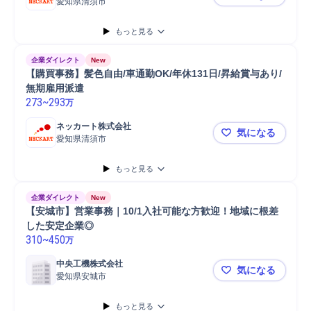
愛知県清須市
【総務事務】
もっと見る
企業ダイレクト
New
【購買事務】髪色自由/車通勤OK/年休131日/昇給賞与あり/
無期雇用派遣
273
~
293
万
ネッカート株式会社
気になる
愛知県清須市
【購買事務】
もっと見る
企業ダイレクト
New
【安城市】営業事務｜10/1入社可能な方歓迎！地域に根差
した安定企業◎
310
~
450
万
中央工機株式会社
気になる
愛知県安城市
【安城市】
もっと見る