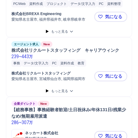
PC/Web
資料作成
プロジェクト
データ/文字入力
PC
資料整理
携帯電話/PC/PC周辺機器
書類作成
品質管理
庇品質管理
株式会社BREXA Engineering
気になる
愛知県名古屋市, 福井県福井市, 岐阜県岐阜市
⭐未経験歓
もっと見る
エージェント求人
New
株式会社リクルートスタッフィング　キャリアウィンク					
239
~
443
万
事務
データ/文字入力
PC
資料作成
教育
携帯電話/PC/PC周辺機器
教育研修
オペレーター
受発注
PC/Web
株式会社リクルートスタッフィング
気になる
一般事務
接客
販売
愛知県名古屋市, 宮城県仙台市, 福岡県福岡市
株式会社リ
もっと見る
企業ダイレクト
New
【総務事務】事務経験者歓迎/土日祝休み/年休131日/残業少
なめ/無期雇用派遣
286
~
307
万
ネッカート株式会社
気になる