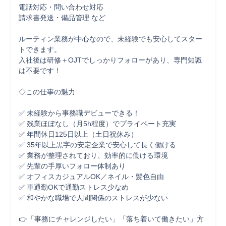
電話対応・問い合わせ対応

請求書発送・備品管理 など

ルーティン業務が中心なので、未経験でも安心してスター
トできます。

入社後は研修＋OJTでしっかりフォローがあり、専門知識
は不要です！

◇この仕事の魅力

✅ 未経験から事務職デビューできる！

✅ 残業ほぼなし（月5h程度）でプライベート充実

✅ 年間休日125日以上（土日祝休み）

✅ 35年以上黒字の安定企業で安心して長く働ける

✅ 業務が整理されており、効率的に働ける環境

✅ 先輩の手厚いフォロー体制あり

✅ オフィスカジュアルOK／ネイル・髪色自由

✅ 車通勤OKで通勤ストレス少なめ

✅ 和やかな職場で人間関係のストレスが少ない

👉「事務にチャレンジしたい」「落ち着いて働きたい」方