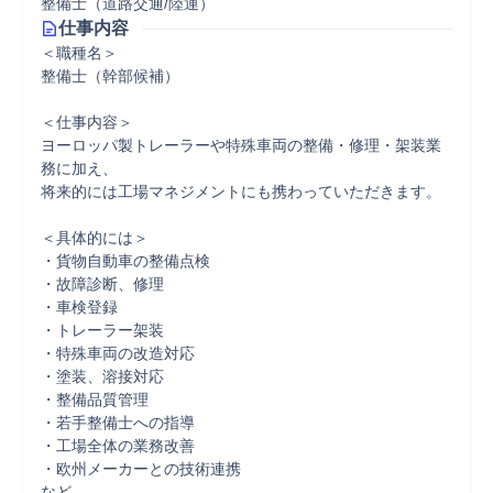
整備士（道路交通/陸運）
仕事内容
＜職種名＞

整備士（幹部候補）

＜仕事内容＞

ヨーロッパ製トレーラーや特殊車両の整備・修理・架装業
務に加え、

将来的には工場マネジメントにも携わっていただきます。

＜具体的には＞

・貨物自動車の整備点検

・故障診断、修理

・車検登録

・トレーラー架装

・特殊車両の改造対応

・塗装、溶接対応

・整備品質管理

・若手整備士への指導

・工場全体の業務改善

・欧州メーカーとの技術連携

など
