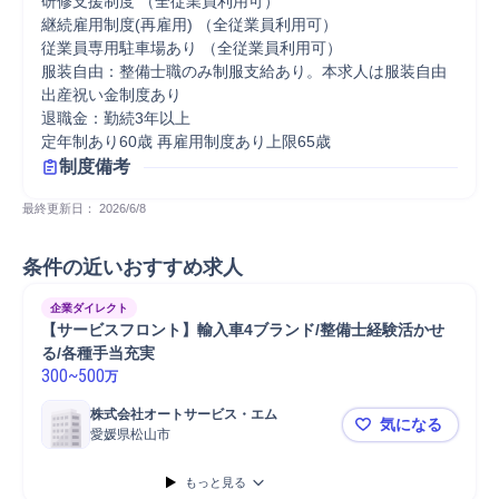
研修支援制度 （全従業員利用可）

継続雇用制度(再雇用) （全従業員利用可）

従業員専用駐車場あり （全従業員利用可）

服装自由：整備士職のみ制服支給あり。本求人は服装自由

出産祝い金制度あり

退職金：勤続3年以上

定年制あり60歳 再雇用制度あり上限65歳
制度備考
最終更新日： 
2026/6/8
条件の近いおすすめ求人
企業ダイレクト
【サービスフロント】輸入車4ブランド/整備士経験活かせ
る/各種手当充実
300
~
500
万
株式会社オートサービス・エム
気になる
愛媛県松山市
【サービス
もっと見る