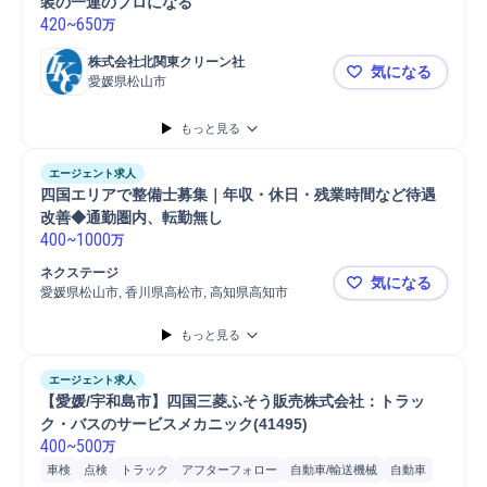
装の一連のプロになる
420
~
650
万
株式会社北関東クリーン社
気になる
愛媛県松山市
愛媛/松山
もっと見る
エージェント求人
四国エリアで整備士募集｜年収・休日・残業時間など待遇
改善◆通勤圏内、転勤無し
400
~
1000
万
ネクステージ
気になる
愛媛県松山市, 香川県高松市, 高知県高知市
四国エリア
もっと見る
エージェント求人
【愛媛/宇和島市】四国三菱ふそう販売株式会社：トラッ
ク・バスのサービスメカニック(41495)
400
~
500
万
車検
点検
トラック
アフターフォロー
自動車/輸送機械
自動車