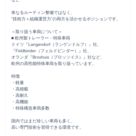
単なるルーティン整備ではなく、

“技術力＋組織運営力”の両方を活かせるポジションです。

＜取り扱う車両について＞

■ 欧州製トレーラー・特殊車両

ドイツ『Langendorf（ランゲンドルフ）』社、

『Feldbinder（フェルドビンダー）』社、

オランダ『Broshuis（ブロッソイス）』社など、

欧州の高性能特殊車両を取り扱っています。

特徴

・軽量

・高積載

・高耐久

・高機能

・特殊構造車両多数

国内ではまだ珍しい車両も多く、

高い専門技術を習得できる環境です。
