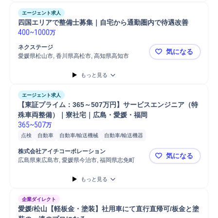
エージェント求人
四国エリアで整備士募集｜自宅から通勤圏内で待遇改善
400
~
1000
万
ネクステージ
気になる
愛媛県松山市, 香川県高松市, 高知県高知市
四国エリア
もっと見る
エージェント求人
【東証プライム：365～507万円】サービスエンジニア（特
殊車両整備）｜寮社宅｜広島・愛媛・福岡
365
~
507
万
点検
自動車
自動車/輸送機械
自動車/輸送機器
株式会社アイチコーポレーション
気になる
広島県東広島市, 愛媛県今治市, 福岡県志免町
【東証プラ
もっと見る
企業ダイレクト
愛媛/松山【軽板金・塗装】社用車にて直行直帰可/板金と塗