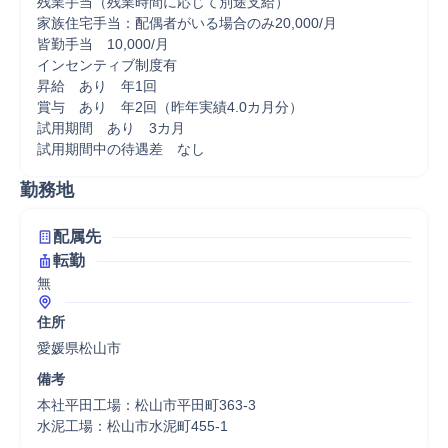
残業手当（残業時間に応じて別途支給）

家族住宅手当：配偶者がいる場合のみ20,000/月

皆勤手当　10,000/月

インセンティブ制度有

昇給　あり　年1回

賞与　あり　年2回（昨年実績4.0カ月分）

試用期間　あり　3カ月

試用期間中の待遇差　なし
勤務地
配属先
転勤
無
住所
愛媛県松山市
備考
本社平田工場：松山市平田町363-3

水泥工場：松山市水泥町455-1