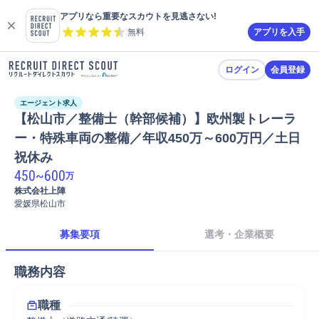
アプリなら重要なスカウトを見逃さない!
無料
アプリを入手
ログイン
会員登録
エージェント求人
【松山市／整備士（幹部候補）】欧州製トレーラ
ー・特殊車両の整備／年収450万～600万円／土日
祝休み
450
~
600
万
株式会社上陣
愛媛県松山市
募集要項
選考・企業概要
職務内容
職種