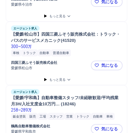
気になる
愛媛県今治市
【愛媛/今治
もっと見る
エージェント求人
【愛媛/松山市】四国三菱ふそう販売株式会社：トラック・
バスのサービスメカニック(41520)
300
~
500
万
車検
トラック
自動車
普通自動車
四国三菱ふそう販売株式会社
気になる
愛媛県松山市
【愛媛/松山
もっと見る
エージェント求人
【愛媛/宇和島】自動車整備スタッフ/未経験歓迎/平均残業
月3H/入社支度金10万円… (18246)
258
~
289
万
鈑金塗装
販売
工場
スタッフ
営業
トラック
自動車
車検
塗装
点検
マネジメント
金
検査機器調整/検査
自動車/輸送機械
鶴島自動車整備株式会社
気になる
自動車/輸送機器
自動車運転
愛媛県宇和島市
【愛媛/宇和