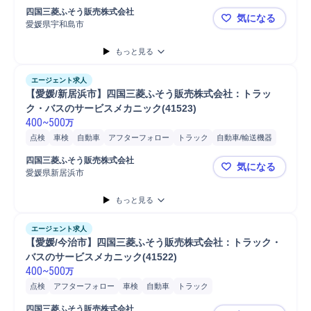
四国三菱ふそう販売株式会社
気になる
愛媛県宇和島市
【愛媛/宇和
もっと見る
エージェント求人
【愛媛/新居浜市】四国三菱ふそう販売株式会社：トラッ
ク・バスのサービスメカニック(41523)
400
~
500
万
点検
車検
自動車
アフターフォロー
トラック
自動車/輸送機器
自動車/輸送機械
四国三菱ふそう販売株式会社
気になる
愛媛県新居浜市
【愛媛/新居
もっと見る
エージェント求人
【愛媛/今治市】四国三菱ふそう販売株式会社：トラック・
バスのサービスメカニック(41522)
400
~
500
万
点検
アフターフォロー
車検
自動車
トラック
四国三菱ふそう販売株式会社