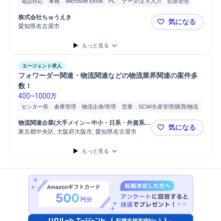
電話対応
事務
Microsoft Excel
PC
データ/文字入力
伝票管理
物流
運行管理
運行管理者
運行管理/指令
運行管理補助者
株式会社ちゅうえき
気になる
乗務管理
乗務記録管理/運転日報管理
Microsoft Word
愛知県名古屋市
一般事務／
Excel SUM関数
普通自動車
もっと見る
エージェント求人
フォワーダー関連・物流関連などの物流業界関連の案件多
数！
400
~
1000
万
センター長
倉庫管理
物流企画/管理
営業
SCM/生産管理/購買/物流
貿易
物流
輸配送
国内輸配送
海外輸配送
重工輸配送
物流関連企業(大手メイン～中小・日系・外資系・
気になる
鉄鋼輸配送
輸送計画/運用計画策定
海上輸送
航空輸送
複合輸送
関東メイン～主要都市)
東京都中央区, 大阪府大阪市, 愛知県名古屋市
フォワーダ
海上輸送手配
航空輸送手配
物流戦略立案
物流拠点統廃合
もっと見る
物流/生産管理職担当
フォワーダ
輸送業者新規開拓
電機輸配送
サプライチェーンへの関与
海外海上輸送
海外航空輸送