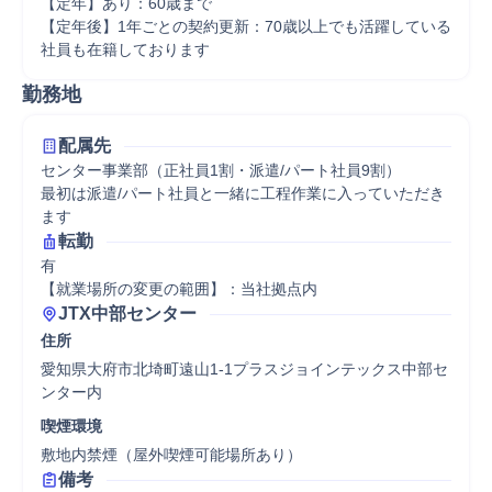
【定年】あり：60歳まで

【定年後】1年ごとの契約更新：70歳以上でも活躍している
社員も在籍しております
勤務地
配属先
センター事業部（正社員1割・派遣/パート社員9割）

最初は派遣/パート社員と一緒に工程作業に入っていただき
ます
転勤
有

【就業場所の変更の範囲】：当社拠点内
JTX中部センター
住所
愛知県大府市北埼町遠山1-1プラスジョインテックス中部セ
ンター内
喫煙環境
敷地内禁煙（屋外喫煙可能場所あり）
備考