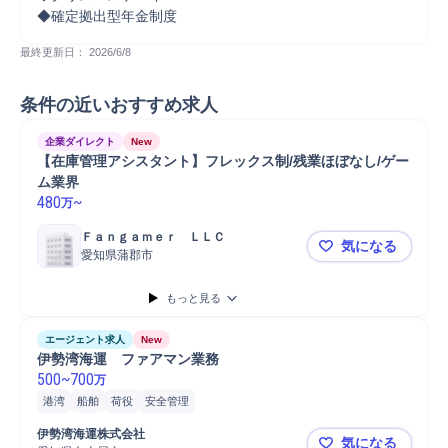
◆確定拠出型年金制度
最終更新日： 
2026/6/8
条件の近いおすすめ求人
企業ダイレクト
New
【在庫管理アシスタント】フレックス制/残業ほぼなし/ゲー
ム業界
480
~
万
Ｆａｎｇａｍｅｒ　ＬＬＣ
気になる
愛知県蒲郡市
【在庫管理
もっと見る
エージェント求人
New
伊勢湾海運　ファアマン業務
500
~
700
万
港湾
船舶
荷役
安全管理
伊勢湾海運株式会社
気になる