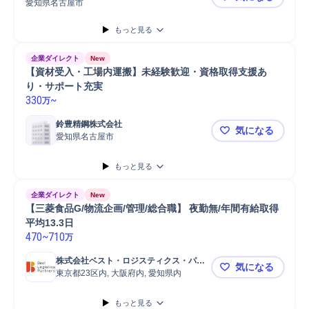
愛知県名古屋市
伊勢湾海運
もっと見る
企業ダイレクト
New
【資材受入・工場内運搬】未経験歓迎・資格取得支援あ
り・サポート充実
330
~
万
鈴豊精鋼株式会社
気になる
愛知県名古屋市
【資材受入
もっと見る
企業ダイレクト
New
【三菱食品G/物流企画/管理/総合職】 夜勤無/年間有給取得
平均13.3日
470
~
710
万
株式会社ベスト・ロジスティクス・パー
気になる
トナーズ
東京都23区内, 大阪府内, 愛知県内
【三菱食品G
もっと見る