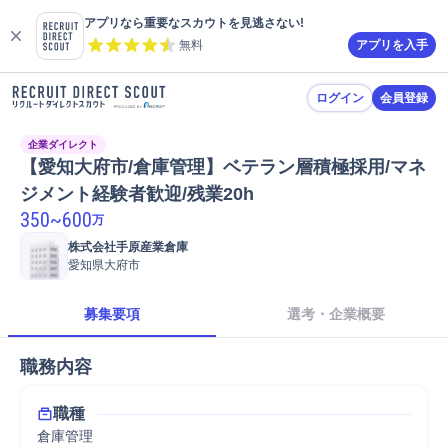
アプリなら重要なスカウトを見逃さない!
無料
アプリを入手
ログイン
会員登録
企業ダイレクト
【愛知大府市/倉庫管理】ベテラン層積極採用/マネ
ジメント経験者歓迎/残業20h
350
~
600
万
株式会社手原産業倉庫
愛知県大府市
募集要項
選考・企業概要
職務内容
職種
倉庫管理