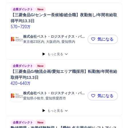
企業ダイレクト
New
【三菱食品G/センター長候補/総合職】夜勤無し/年間有給取
得平均13.3日
570
~
720
万
株式会社ベスト・ロジスティクス・パー
気になる
トナーズ
東京都23区内, 大阪府内, 愛知県内
【三菱食品G
もっと見る
企業ダイレクト
New
【三菱食品G/物流企画/愛知エリア職採用】転勤無/年間有給
取得平均13.3日
420
~
640
万
株式会社ベスト・ロジスティクス・パー
気になる
トナーズ
愛知県小牧市, 愛知県愛西市
【三菱食品G
もっと見る
企業ダイレクト
New