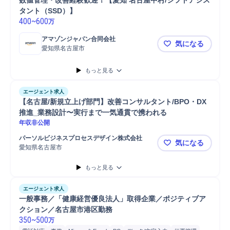
数値管理・改善経験歓迎！【愛知 名古屋中村/シフトアシス
タント（SSD）】
400
~
600
万
アマゾンジャパン合同会社
気になる
愛知県名古屋市
数値管理・
もっと見る
エージェント求人
【名古屋/新規立上げ部門】改善コンサルタント/BPO・DX
推進_業務設計〜実行まで一気通貫で携われる
年収非公開
パーソルビジネスプロセスデザイン株式会社
気になる
愛知県名古屋市
【名古屋/
もっと見る
エージェント求人
一般事務／「健康経営優良法人」取得企業／ポジティブア
クション／名古屋市港区勤務
350
~
500
万