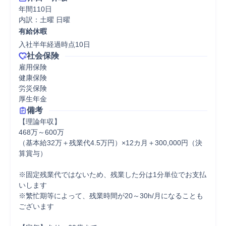
年間110日

内訳：土曜 日曜
有給休暇
入社半年経過時点10日
社会保険
雇用保険

健康保険

労災保険

厚生年金
備考
【理論年収】

468万～600万

（基本給32万＋残業代4.5万円）×12カ月＋300,000円（決
算賞与）

※固定残業代ではないため、残業した分は1分単位でお支払
いします

※繁忙期等によって、残業時間が20～30h/月になることも
ございます
