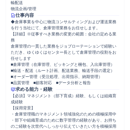
輸配送
物流企画/管理
仕事内容
◆倉庫事業を中心に物流コンサルティングおよび運送業務
を行う当社にて、倉庫管理業務をお任せします。

【詳細】※従事すべき業務の変更の範囲：会社の定める業
務

倉庫管理の一貫した業務をジョブローテーションで経験い
ただき、ゆくゆくはセンター長として倉庫管理の役割をお
任せします

■倉庫管理（在庫管理、ピッキングと梱包、入出庫管理）

■輸送・配送（ルート計画、配送業務、輸送手段の選定）

■オーダー管理（受注処理、出荷指示、納期管理）

■品質管理　■顧客対応　■データ分析と報告
求める能力・経験
【必須】マネジメント（部下育成）経験、もしくは組織育
成経験

【採用背景】

・倉庫管理職のマネジメント領域強化のための積極採用中

・部下や組織育成のために数字管理の経験があり、お持ち
のご経験を次世代へしっかり伝えていきたい方を積極採用