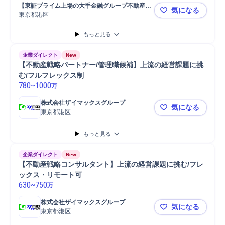
物流
商業施設
開発
案件担当
物流施設
用地
不動産開発
営業
【東証プライム上場の大手金融グループ不動産会
気になる
用地仕入れ
コンサルティング業務
法人営業
社】
東京都港区
◢◤大手金融
プロパティマネジメント
もっと見る
企業ダイレクト
New
【不動産戦略パートナー/管理職候補】上流の経営課題に挑
む/フルフレックス制
780
~
1000
万
株式会社ザイマックスグループ
気になる
東京都港区
【不動産戦
もっと見る
企業ダイレクト
New
【不動産戦略コンサルタント】上流の経営課題に挑む/フレ
ックス・リモート可
630
~
750
万
株式会社ザイマックスグループ
気になる
東京都港区
【不動産戦