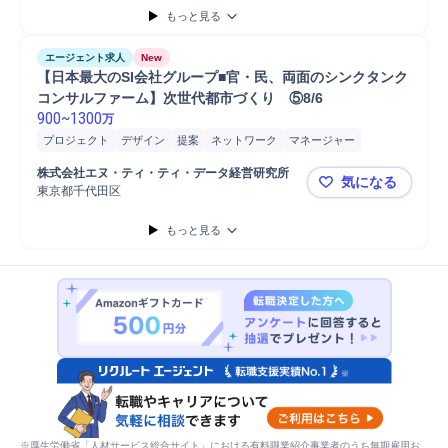
もっと見る
エージェント求人
New
【日本最大のSI会社グループ■官・民、両面のシンクタンク
コンサルファーム】次世代都市づくり　⑤8/6
900
~
1300
万
プロジェクト
デザイン
提案
ネットワーク
マネージャー
コンセプト立案
スタッフ
開発
マーケティング
株式会社エヌ・ティ・ティ・データ経営研究所
気になる
コンサルティング業務
環境/都市計画
コンサルタント
東京都千代田区
【日本最大
もっと見る
※厚生労働省「人材サービス総合サイト」における有料職業紹介事業者のうち無期雇用お