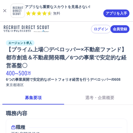
アプリなら重要なスカウトを見逃さない!
無料
アプリを入手
ログイン
会員登録
エージェント求人
【プライム上場〇デベロッパー×不動産ファンド】
都市創造＆不動産開発職／6つの事業で安定的な経
営基盤〇
400
~
500
万
6つの事業展開で安定的なポートフォリオ経営を行うデベロッパー/0608
東京都港区
募集要項
選考・企業概要
職務内容
職種