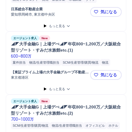
プロジェクトマネジメント
不動産開発
日系総合不動産企業
気になる
愛知県岡崎市, 東京都中央区
宿泊事業P
もっと見る
エージェント求人
New
◢◤大手金融G｜上場デべ◢◤年収800~1,200万／大阪統合
型リゾート・すみだ水族館etc.(1)
600
~
800
万
案件担当
物流/生産管理職担当
SCM/生産管理/購買/物流
物流
ホテル
商業施設
オフィスビル
開発
物流施設
不動産開発
営業
【東証プライム上場の大手金融グループ不動産会
気になる
用地
法人営業
用地仕入れ
コンサルティング業務
社】
東京都港区
◢◤大手金融
プロパティマネジメント
もっと見る
エージェント求人
New
◢◤大手金融G｜上場デべ◢◤年収800~1,200万／大阪統合
型リゾート・すみだ水族館etc.(2)
700
~
1000
万
SCM/生産管理/購買/物流
物流/生産管理職担当
オフィスビル
ホテル