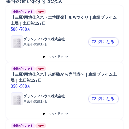
条件の近いおすすめ求人
企業ダイレクト
New
【三鷹/用地仕入れ・土地開発】まちづくり｜東証プライム
上場｜土日祝127日
500
~
700
万
グランディハウス株式会社
気になる
東京都武蔵野市
【三鷹/用
もっと見る
企業ダイレクト
New
【三鷹/用地仕入れ】未経験から専門職へ｜東証プライム上
場｜土日祝127日
350
~
500
万
グランディハウス株式会社
気になる
東京都武蔵野市
【三鷹/用
もっと見る
企業ダイレクト
New