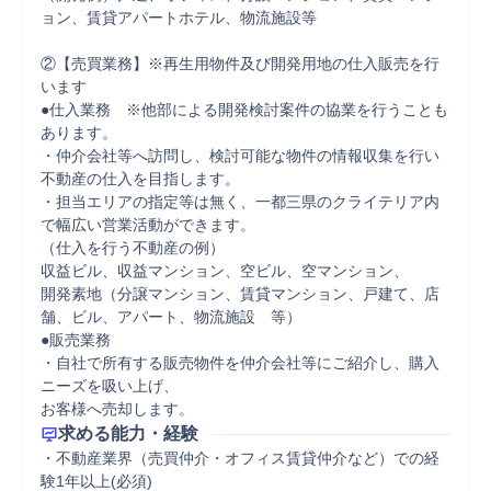
ョン、賃貸アパートホテル、物流施設等

②【売買業務】※再生用物件及び開発用地の仕入販売を行
います

●仕入業務　※他部による開発検討案件の協業を行うことも
あります。

・仲介会社等へ訪問し、検討可能な物件の情報収集を行い
不動産の仕入を目指します。

・担当エリアの指定等は無く、一都三県のクライテリア内
で幅広い営業活動ができます。

（仕入を行う不動産の例）

収益ビル、収益マンション、空ビル、空マンション、

開発素地（分譲マンション、賃貸マンション、戸建て、店
舗、ビル、アパート、物流施設　等）

●販売業務

・自社で所有する販売物件を仲介会社等にご紹介し、購入
ニーズを吸い上げ、

お客様へ売却します。
求める能力・経験
・不動産業界（売買仲介・オフィス賃貸仲介など）での経
験1年以上(必須)
