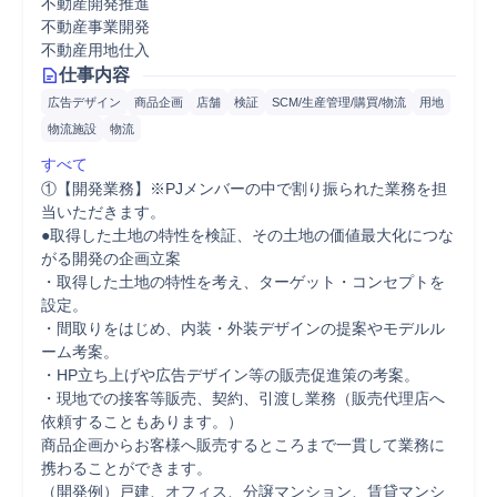
不動産開発推進
不動産事業開発
不動産用地仕入
仕事内容
広告デザイン
商品企画
店舗
検証
SCM/生産管理/購買/物流
用地
物流施設
物流
すべて
①【開発業務】※PJメンバーの中で割り振られた業務を担
当いただきます。

●取得した土地の特性を検証、その土地の価値最大化につな
がる開発の企画立案

・取得した土地の特性を考え、ターゲット・コンセプトを
設定。

・間取りをはじめ、内装・外装デザインの提案やモデルル
ーム考案。

・HP立ち上げや広告デザイン等の販売促進策の考案。

・現地での接客等販売、契約、引渡し業務（販売代理店へ
依頼することもあります。）

商品企画からお客様へ販売するところまで一貫して業務に
携わることができます。

（開発例）戸建、オフィス、分譲マンション、賃貸マンシ