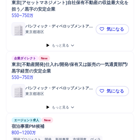
東京[アセットマネジメント]自社保有不動産の収益最大化を
担う／黒字の安定企業
550
~
750
万
パシフィック・ディベロップメントアン
気になる
ドマネージメント株式会社
東京都港区
東京[アセ
もっと見る
企業ダイレクト
New
東京[不動産開発]仕入れ/開発/保有又は販売の一気通貫部門/
黒字経営の安定企業
550
~
750
万
パシフィック・ディベロップメントアン
気になる
ドマネージメント株式会社
東京都港区
東京[不動産
もっと見る
エージェント求人
New
宿泊事業PM候補
800
~
1200
万
開発プロジェクト
開発
新規事業
市場調査
ヴィラ