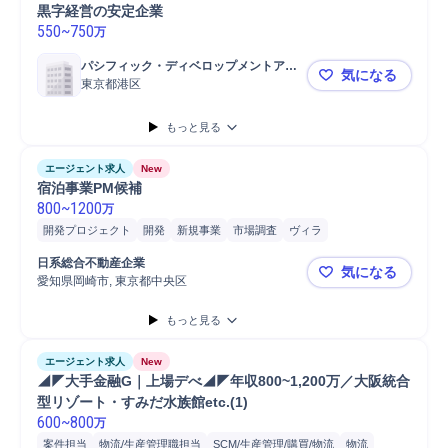
黒字経営の安定企業
550
~
750
万
パシフィック・ディベロップメントアン
気になる
ドマネージメント株式会社
東京都港区
東京[不動産
もっと見る
エージェント求人
New
宿泊事業PM候補
800
~
1200
万
開発プロジェクト
開発
新規事業
市場調査
ヴィラ
プロジェクトマネジメント
不動産開発
日系総合不動産企業
気になる
愛知県岡崎市, 東京都中央区
宿泊事業P
もっと見る
エージェント求人
New
◢◤大手金融G｜上場デべ◢◤年収800~1,200万／大阪統合
型リゾート・すみだ水族館etc.(1)
600
~
800
万
案件担当
物流/生産管理職担当
SCM/生産管理/購買/物流
物流