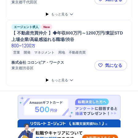
不動産証券化
ビルメンテナンス
プロパティマネジメント
東京都千代田区
【在宅・フ
もっと見る
エージェント求人
New
【 不動産売買仲介 】◆年収800万円～1200万円/東証STD
上場企業/高級感溢れる職場/渋谷
800
~
1200
万
営業
開発
マネジメント
用地
不動産売買
株式会社 コロンビア・ワークス
気になる
東京都渋谷区
【 不動産売
もっと見る