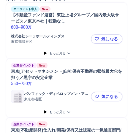
エージェント求人
New
【不動産ファンド運営】東証上場グループ／国内最大級サ
ービス／東京本社｜転勤なし
600
~
900
万
株式会社シーラホールディングス
気になる
東京都渋谷区
【不動産フ
もっと見る
企業ダイレクト
New
東京[アセットマネジメント]自社保有不動産の収益最大化を
担う／黒字の安定企業
550
~
750
万
パシフィック・ディベロップメントアン
気になる
ドマネージメント株式会社
東京都港区
東京[アセ
もっと見る
企業ダイレクト
New
東京[不動産開発]仕入れ/開発/保有又は販売の一気通貫部門/