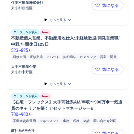
コンサルティング業務
提案
営業
ファイナンス
住友不動産株式会社
気になる
東京都新宿区
【使用可】
もっと見る
エージェント求人
New
不動産個人営業、不動産用地仕入:未経験歓迎/開発営業職/
中野/年間休日123日
523
~
825
万
研修企画
研修実施
アパート
契約締結
ヒアリング
営業
開発
用地
商談
提案
用地仕入
自動車/輸送機器
自動車/輸送機械
大手不動産企業
気になる
自動車運転
営業活動
自動車
普通自動車
教育
東京都中野区
不動産個人営
もっと見る
エージェント求人
New
【在宅・フレックス】大手商社系AM/年収〜900万◆一気通
貫のキャリアを築くアセットマネージャーB
700
~
900
万
不動産資産運用
マネジメント
事務
税務
会計
問い合わせ対応
レポーティング
Microsoft Word
Microsoft Excel
ファイナンス
商社系AM会社
気になる