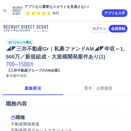
アプリなら重要なスカウトを見逃さない!
無料
アプリを入手
ログイン
会員登録
エージェント求人
◢◤三井不動産Gr｜私募ファンドAM◢◤年収～1,
500万／新規組成・大規模開発案件あり(1)
700
~
1500
万
 【三井不動産グループのAM企業】
東京都中央区
募集要項
選考・企業概要
職務内容
職種
不動産開発推進
不動産投資アセットマネジメント