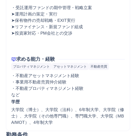
￣￣￣￣￣￣￣￣￣￣￣￣￣￣￣￣￣￣

・受託運用ファンドの期中管理・戦略立案

➤運用計画の策定・実行

➤保有物件の売却戦略・EXIT実行

➤リファイナンス・新規ファンド組成

➤投資家対応・PM会社との交渉

求める能力・経験
プロパティマネジメント
アセットマネジメント
不動産売買
・不動産アセットマネジメント経験

・事業用不動産売買仲介経験

・不動産プロパティマネジメント経験

など
学歴
大学院（博士）、大学院（法科）、6年制大学、大学院（修
士）、大学院（その他専門職）、専門職大学、大学院（MB
A/MOT）、4年制大学
勤務条件