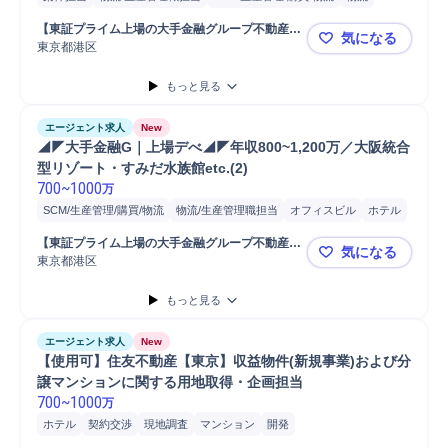
ホテル
商業施設
オフィスビル
開発
物流施設
不動産開発
営業
【東証プライム上場の大手金融グループ不動産会
気になる
用地
法人営業
用地仕入れ
コンサルティング業務
社】
東京都港区
◢◤大手金融
プロパティマネジメント
もっと見る
エージェント求人
New
◢◤大手金融G｜上場デべ◢◤年収800~1,200万／大阪統合
型リゾート・すみだ水族館etc.(2)
700
~
1000
万
SCM/生産管理/購買/物流
物流/生産管理職担当
オフィスビル
ホテル
物流
商業施設
開発
案件担当
物流施設
用地
不動産開発
営業
【東証プライム上場の大手金融グループ不動産会
気になる
用地仕入れ
コンサルティング業務
法人営業
社】
東京都港区
◢◤大手金融
プロパティマネジメント
もっと見る
エージェント求人
New
【使用可】住友不動産【東京】収益物件(新規事業)および分
譲マンションに関する用地取得・企画担当
700
~
1000
万
ホテル
契約交渉
現地調査
マンション
開発