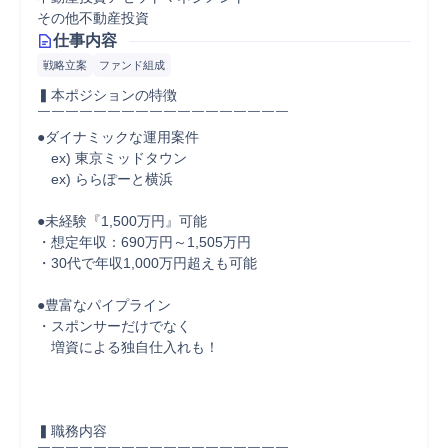
その他不動産投資
仕事内容
戦略立案
ファンド組成
▍本ポジションの特徴

￣￣￣￣￣￣￣￣￣￣￣￣￣￣￣￣￣￣

●ダイナミックな運用案件

　ex) 東京ミッドタウン

　ex) ららぽーと横浜

●未経験『1,500万円』可能

・想定年収：690万円～1,505万円

・30代で年収1,000万円超えも可能

●豊富なパイプライン

・スポンサーだけでなく

　増資による独自仕入れも！

▍職務内容
