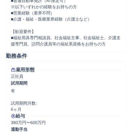
■普通自動車免許（AT限定可）

※以下いずれかの経験をお持ちの方

■営業経験（業界不問）

■介護・福祉・医療業界経験（介護士など）

【歓迎要件】

■福祉用具専門相談員、社会福祉主事、社会福祉士、介護支
援専門員、訪問介護員等の福祉系資格をお持ちの方
勤務条件
雇用形態
正社員
試用期間
有

試用期間月数:

6ヶ月
給与
380万円〜600万円
通勤手当