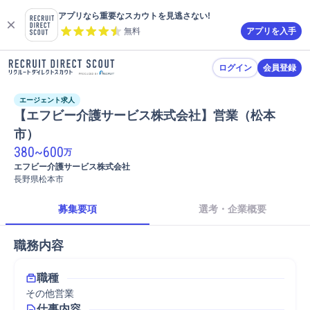
アプリなら重要なスカウトを見逃さない!
無料
アプリを入手
ログイン
会員登録
エージェント求人
【エフビー介護サービス株式会社】営業（松本
市）
380
~
600
万
エフビー介護サービス株式会社
長野県松本市
募集要項
選考・企業概要
職務内容
職種
その他営業
仕事内容