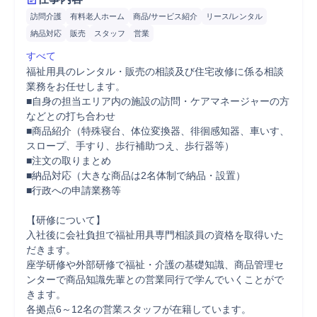
訪問介護
有料老人ホーム
商品/サービス紹介
リース/レンタル
納品対応
販売
スタッフ
営業
すべて
福祉用具のレンタル・販売の相談及び住宅改修に係る相談
業務をお任せします。

■自身の担当エリア内の施設の訪問・ケアマネージャーの方
などとの打ち合わせ

■商品紹介（特殊寝台、体位変換器、徘徊感知器、車いす、
スロープ、手すり、歩行補助つえ、歩行器等）

■注文の取りまとめ

■納品対応（大きな商品は2名体制で納品・設置）

■行政への申請業務等

【研修について】

入社後に会社負担で福祉用具専門相談員の資格を取得いた
だきます。

座学研修や外部研修で福祉・介護の基礎知識、商品管理セ
ンターで商品知識先輩との営業同行で学んでいくことがで
きます。

各拠点6～12名の営業スタッフが在籍しています。
