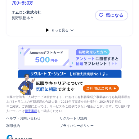
700
~
850
万
オムロン株式会社
気になる
長野県松本市
★オムロン／
もっと見る
※厚生労働省「人材サービス総合サイト」における有料職業紹介事業者のうち無期雇用お
よび4ヶ月以上の有期雇用の合計人数（2023年度実績を自社集計）2024年5月時点
※ご経験、ご要望によっては、サービスをご提供できない場合がございます。取り扱い求
人については
留意事項
をご確認ください。
ヘルプ・お問い合わせ
リクルートID規約
利用規約
プライバシーポリシー