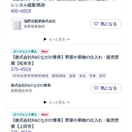
レンタル提案/既存
400
~
600
万
滋野自動車株式会社
気になる
長野県東御市
【建機のソリ
もっと見る
エージェント求人
New
【株式会社R&Cながの青果】野菜や果物の仕入れ・販売営
業【松本市】
375
~
455
万
SCM/生産管理/購買/物流
購買/調達
提案
食品
営業
販売
自動車/輸送機器
自動車/輸送機械
自動車
普通自動車
株式会社R&Cながの青果
気になる
長野県松本市
【株式会社
もっと見る
エージェント求人
New
【株式会社R&Cながの青果】野菜や果物の仕入れ・販売営
業【上田市】