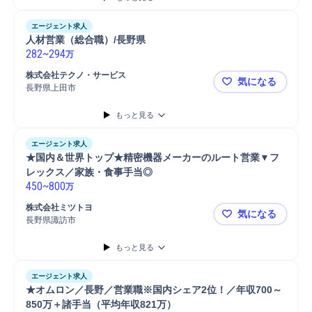
エージェント求人
人材営業（総合職）/長野県
282
~
294
万
株式会社テクノ・サービス
気になる
長野県上田市
人材営業（
もっと見る
エージェント求人
★国内＆世界トップ★精密機器メーカーのルート営業▼フ
レックス／家族・食事手当◎
450
~
800
万
株式会社ミツトヨ
気になる
長野県諏訪市
★国内＆世
もっと見る
エージェント求人
★オムロン／長野／営業職※国内シェア2位！／年収700～
850万＋諸手当（平均年収821万）