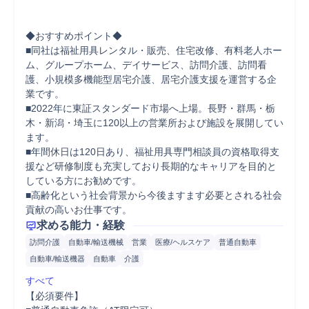
◆おすすめポイント◆

■同社は福祉用具レンタル・販売、住宅改修、有料老人ホー
ム、グループホーム、デイサービス、訪問介護、訪問看
護、小規模多機能型居宅介護、居宅介護支援を運営する企
業です。

■2022年に東証スタンダード市場へ上場。長野・群馬・栃
木・新潟・埼玉に120以上の営業所および施設を展開してい
ます。

■年間休日は120日あり、福祉用具専門相談員の資格取得支
援など研修制度も充実しており長期的なキャリアを目的と
している方にお勧めです。

■高齢化という社会背景から今後ますます必要とされる社会
貢献の高いお仕事です。
求める能力・経験
訪問介護
自動車/輸送機械
営業
医療/ヘルスケア
普通自動車
自動車/輸送機器
自動車
介護
すべて
【必須要件】
