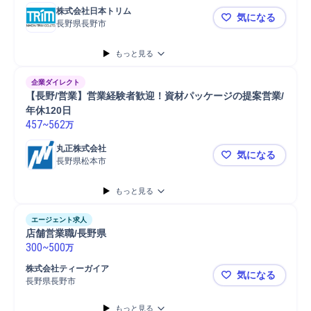
株式会社日本トリム
気になる
長野県長野市
長野/未経験
もっと見る
企業ダイレクト
【長野/営業】営業経験者歓迎！資材パッケージの提案営業/
年休120日
457
~
562
万
丸正株式会社
気になる
長野県松本市
【長野/営業
もっと見る
エージェント求人
店舗営業職/長野県
300
~
500
万
株式会社ティーガイア
気になる
長野県長野市
店舗営業職/
もっと見る