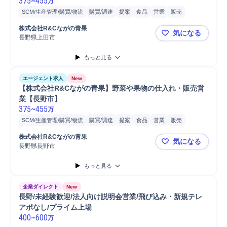
375
~
455
万
SCM/生産管理/購買/物流
購買/調達
提案
食品
営業
販売
自動車/輸送機器
自動車/輸送機械
自動車
普通自動車
株式会社R&Cながの青果
気になる
長野県上田市
【株式会社
もっと見る
エージェント求人
New
【株式会社R&Cながの青果】野菜や果物の仕入れ・販売営
業【長野市】
375
~
455
万
SCM/生産管理/購買/物流
購買/調達
提案
食品
営業
販売
自動車/輸送機器
自動車/輸送機械
自動車
普通自動車
株式会社R&Cながの青果
気になる
長野県長野市
【株式会社
もっと見る
企業ダイレクト
New
長野/未経験歓迎/法人向け説明会営業/飛び込み・新規テレ
アポなし/プライム上場
400
~
600
万