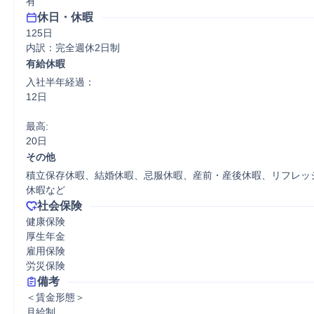
有
休日・休暇
125日

内訳：完全週休2日制
有給休暇
入社半年経過：

12日

最高:

20日
その他
積立保存休暇、結婚休暇、忌服休暇、産前・産後休暇、リフレッ
休暇など
社会保険
健康保険

厚生年金

雇用保険

労災保険
備考
＜賃金形態＞

月給制
