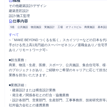
職種
その他建築設計/デザイン
建築意匠設計
設計/施工監理
仕事内容
S造
公共施設
物流施設
実施設計
工場
オフィスビル
商業施設
基本設
すべて
~「MAKE BEYOND つくるを拓く」スカイツリーなどの日本を
手がける売上高1兆円超のスーパーゼネコン／退職金あり／住宅
あり／リモートワーク可~

■担当業務：

商業、物流・生産、医療、スポーツ、公共施設、集合住宅等、様
のプロジェクトがあり、ご経験やご希望のキャリアに応じて担当
業務を担当いただきます。

■業務詳細：

・建築設計または構造設計業務

・発注者／関係各社との打合・協働業務

・設計各部門、営業部門、生産部門、工事事務所、技術研究所等
社外協力会社との連携業務
