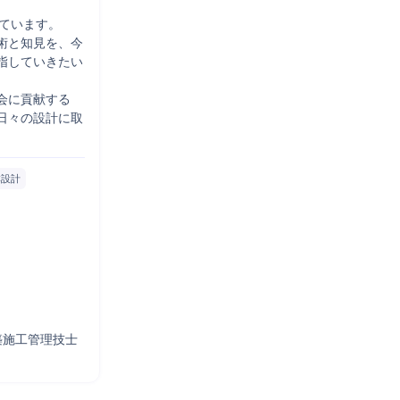
ています。

術と知見を、今
指していきたい
会に貢献する
日々の設計に取
本設計
築施工管理技士