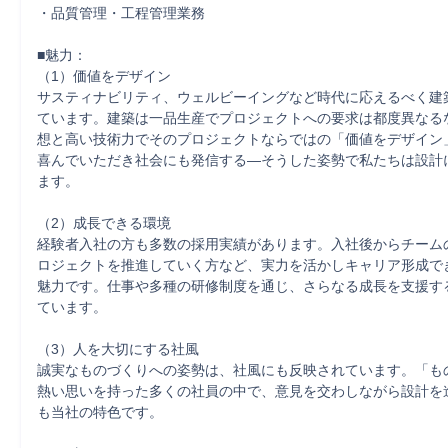
・品質管理・工程管理業務

■魅力：

（1）価値をデザイン

サスティナビリティ、ウェルビーイングなど時代に応えるべく建
ています。建築は一品生産でプロジェクトへの要求は都度異なる
想と高い技術力でそのプロジェクトならではの「価値をデザイン
喜んでいただき社会にも発信する―そうした姿勢で私たちは設計
ます。

（2）成長できる環境

経験者入社の方も多数の採用実績があります。入社後からチーム
ロジェクトを推進していく方など、実力を活かしキャリア形成で
魅力です。仕事や多種の研修制度を通じ、さらなる成長を支援す
ています。

（3）人を大切にする社風

誠実なものづくりへの姿勢は、社風にも反映されています。「も
熱い思いを持った多くの社員の中で、意見を交わしながら設計を
も当社の特色です。
