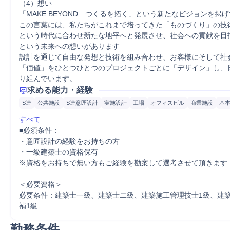
（4）想い

「MAKE BEYOND　つくるを拓く」という新たなビジョンを掲げ
この言葉には、私たちがこれまで培ってきた「ものづくり」の技
という時代に合わせ新たな地平へと発展させ、社会への貢献を目
という未来への想いがあります

設計を通じて自由な発想と技術を組み合わせ、お客様にそして社
「価値」をひとつひとつのプロジェクトごとに「デザイン」し、
り組んでいます。
求める能力・経験
S造
公共施設
S造意匠設計
実施設計
工場
オフィスビル
商業施設
基
すべて
■必須条件：

・意匠設計の経験をお持ちの方

・一級建築士の資格保有　

※資格をお持ちで無い方もご経験を勘案して選考させて頂きます

＜必要資格＞

必要条件：建築士一級、建築士二級、建築施工管理技士1級、建
補1級
勤務条件