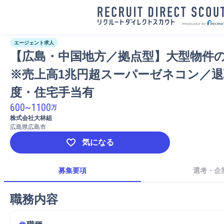
エージェント求人
【広島・中国地方／拠点型】大型物件
※売上高1兆円超スーパーゼネコン／退
度・住宅手当有
600
~
1100
万
株式会社大林組
広島県広島市
気になる
募集要項
選考・企
職務内容