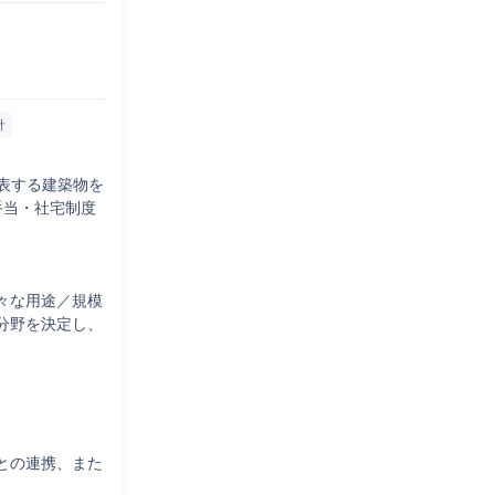
計
代表する建築物を
手当・社宅制度
々な用途／規模
分野を決定し、
との連携、また