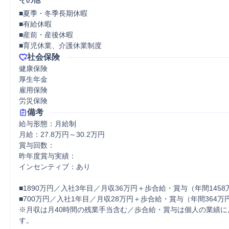
その他
■夏季・冬季長期休暇

■有給休暇

■産前・産後休暇

■育児休業、介護休業制度
社会保険
健康保険

厚生年金

雇用保険

労災保険
備考
給与形態：月給制

月給：27.8万円～30.2万円

賞与回数：

昨年度賞与実績：

インセンティブ：あり

■1890万円／入社3年目／月収36万円＋歩合給・賞与（年間1458万
■700万円／入社1年目／月収28万円＋歩合給・賞与（年間364万円
※月収は月40時間の残業手当含む／歩合給・賞与は個人の業績に
す。