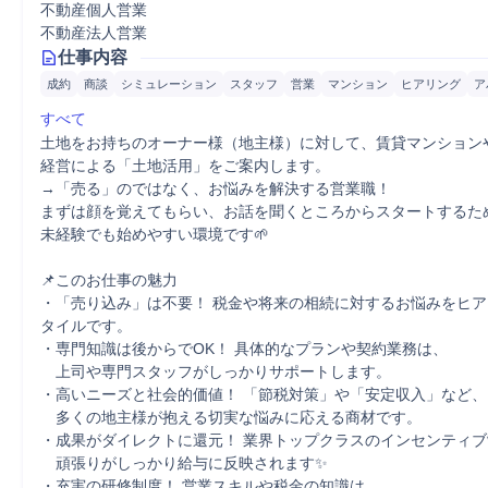
不動産個人営業
不動産法人営業
仕事内容
成約
商談
シミュレーション
スタッフ
営業
マンション
ヒアリング
ア
すべて
土地をお持ちのオーナー様（地主様）に対して、賃貸マンションや
経営による「土地活用」をご案内します。

→「売る」のではなく、お悩みを解決する営業職！

まずは顔を覚えてもらい、お話を聞くところからスタートするため
未経験でも始めやすい環境です🌱

📌このお仕事の魅力

・「売り込み」は不要！ 税金や将来の相続に対するお悩みをヒ
タイルです。

・専門知識は後からでOK！ 具体的なプランや契約業務は、

　上司や専門スタッフがしっかりサポートします。

・高いニーズと社会的価値！ 「節税対策」や「安定収入」など、

　多くの地主様が抱える切実な悩みに応える商材です。

・成果がダイレクトに還元！ 業界トップクラスのインセンティブ
　頑張りがしっかり給与に反映されます✨

・充実の研修制度！ 営業スキルや税金の知識は、
