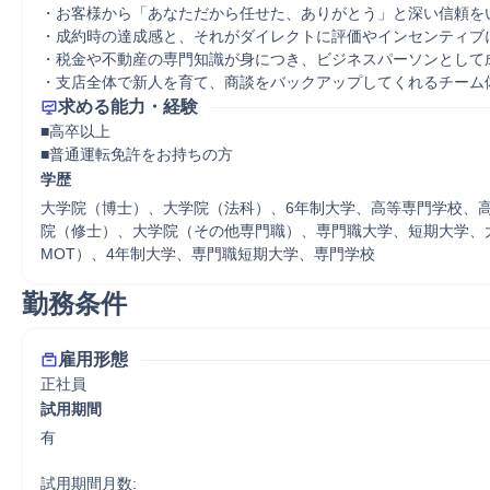
・お客様から「あなただから任せた、ありがとう」と深い信頼をい
・成約時の達成感と、それがダイレクトに評価やインセンティブに
・税金や不動産の専門知識が身につき、ビジネスパーソンとして成
・支店全体で新人を育て、商談をバックアップしてくれるチーム
求める能力・経験
■高卒以上

■普通運転免許をお持ちの方
学歴
大学院（博士）、大学院（法科）、6年制大学、高等専門学校、
院（修士）、大学院（その他専門職）、専門職大学、短期大学、大
MOT）、4年制大学、専門職短期大学、専門学校
勤務条件
雇用形態
正社員
試用期間
有

試用期間月数:
