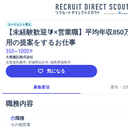
エージェント求人
【未経験歓迎🔰×営業職】平均年収850
用の提案をするお仕事
350
~
1000
万
大東建託株式会社
北海道札幌市, 宮城県仙台市, 福島県福島市
気になる
募集要項
選考・企
職務内容
職種
その他営業