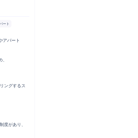
パート
アパート

、

アリングするス
制度があり、
