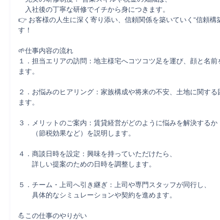
　入社後の丁寧な研修でイチから身につきます。

👉 お客様の人生に深く寄り添い、信頼関係を築いていく“信頼構
す！

🌱仕事内容の流れ

１．担当エリアの訪問：地主様宅へコツコツ足を運び、顔と名前
ます。

２．お悩みのヒアリング：家族構成や将来の不安、土地に関する
ます。

３．メリットのご案内：賃貸経営がどのように悩みを解決するか

　　（節税効果など）を説明します。

４．商談日時を設定：興味を持っていただけたら、　

　　詳しい提案のための日時を調整します。

５．チーム・上司へ引き継ぎ：上司や専門スタッフが同行し、

　　具体的なシミュレーションや契約を進めます。

💪この仕事のやりがい
