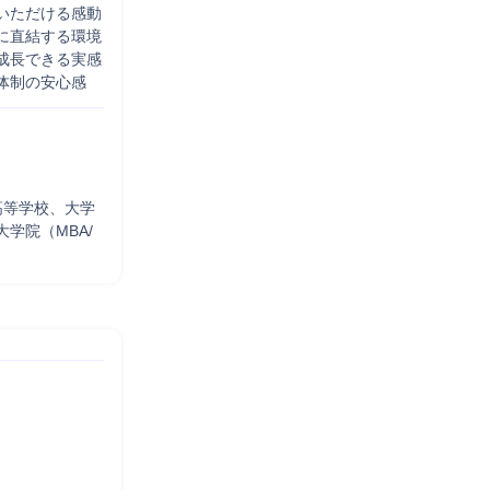
ただける感動

直結する環境

長できる実感

体制の安心感
高等学校、大学
学院（MBA/