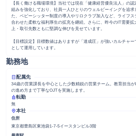
【長く働ける職場環境】当社では現在「健康経営優良法人」の認
組みを強化しており、社員一人ひとりのウェルビーイングを追求
た、ベビーシッター制度の導入やリロクラブ加入など、ライフス
合わせた柔軟な福利厚生の拡充を継続。さらに、昨今のIT需要拡
上・取引先数ともに堅調な伸びを見せています。

【目標設定】目標数値はありますが「達成圧」が強いカルチャー
として運用しています。
勤務地
配属先
34歳の営業課長を中心とした少数精鋭の営業チーム。教育担当が
の進め方まで丁寧なOJTを実施します。
転勤
無
本社
住所
東京都豊島区東池袋1-7-5イースタンビル3階
最寄駅