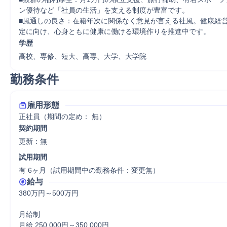
ン優待など「社員の生活」を支える制度が豊富です。

■風通しの良さ：在籍年次に関係なく意見が言える社風。健康経
定に向け、心身ともに健康に働ける環境作りを推進中です。
学歴
高校、専修、短大、高専、大学、大学院
勤務条件
雇用形態
正社員（期間の定め： 無）
契約期間
更新：無 
試用期間
有 6ヶ月（試用期間中の勤務条件：変更無）
給与
380万円～500万円

月給制

月給 250,000円～350,000円
