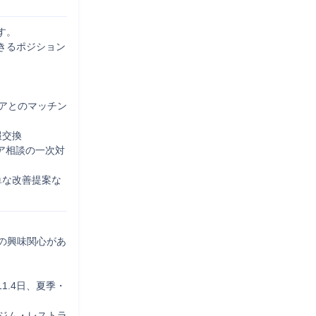
。

きるポジション
ニアとのマッチン
交換　

ア相談の一次対
単な改善提案な
への興味関心があ
1.4日、夏季・
ジム・レストラ