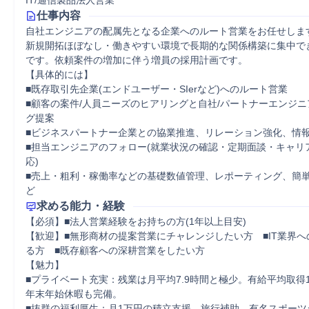
IT/通信製品法人営業
仕事内容
自社エンジニアの配属先となる企業へのルート営業をお任せします
新規開拓ほぼなし・働きやすい環境で長期的な関係構築に集中で
です。依頼案件の増加に伴う増員の採用計画です。

【具体的には】

■既存取引先企業(エンドユーザー・SIerなど)へのルート営業

■顧客の案件/人員ニーズのヒアリングと自社/パートナーエンジ
グ提案　

■ビジネスパートナー企業との協業推進、リレーション強化、情報
■担当エンジニアのフォロー(就業状況の確認・定期面談・キャリ
応)　

■売上・粗利・稼働率などの基礎数値管理、レポーティング、簡
ど
求める能力・経験
【必須】■法人営業経験をお持ちの方(1年以上目安)

【歓迎】■無形商材の提案営業にチャレンジしたい方　■IT業界
る方　■既存顧客への深耕営業をしたい方

【魅力】

■プライベート充実：残業は月平均7.9時間と極少。有給平均取得1
年末年始休暇も完備。

■抜群の福利厚生：月1万円の積立支援、旅行補助、有名スポーツ