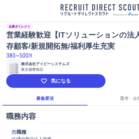
企業ダイレクト
営業経験歓迎【ITソリューションの法
存顧客/新規開拓無/福利厚生充実
380
~
500
万
株式会社アイビーシステムズ
東京都豊島区
気になる
募集要項
選考・企
職務内容
職種