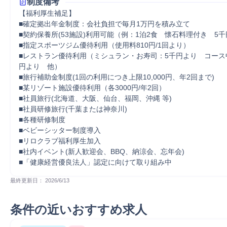
制度備考
【福利厚生補足】

■確定拠出年金制度：会社負担で毎月1万円を積み立て　

■契約保養所(53施設)利用可能（例：1泊2食　懐石料理付き　5千
■指定スポーツジム優待利用（使用料810円/1回より）　

■レストラン優待利用（ミシュラン・お寿司：5千円より　コース
円より　他）　

■旅行補助金制度(1回の利用につき上限10,000円、年2回まで)　

■某リゾート施設優待利用（各3000円/年2回）

■社員旅行(北海道、大阪、仙台、福岡、沖縄 等)

■社員研修旅行(千葉または神奈川)　

■各種研修制度　

■ベビーシッター制度導入　

■リロクラブ福利厚生加入　

■社内イベント(新人歓迎会、BBQ、納涼会、忘年会)　

■「健康経営優良法人」認定に向けて取り組み中
最終更新日： 
2026/6/13
条件の近いおすすめ求人