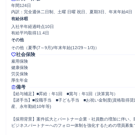
年間124日

内訳：完全週休二日制、土曜 日曜 祝日、夏期3日、年末年始4日
有給休暇
入社半年経過時点10日

有給平均取得11.4日
その他
その他（夏季(7～9月)/年末年始(12/29～1/3)）
社会保険
雇用保険

健康保険

労災保険

厚生年金
備考
【給与補足】■昇給：年1回　■賞与：年1回（決算賞与）

【諸手当】■役職手当　■子ども手当　■お祝い金制度(資格取得
産、永年勤続10年等)

【採用背景】案件拡大とパートナー企業・社員数の増加に伴い、
ビジネスパートナーへのフォロー体制を強化するための増員募集で