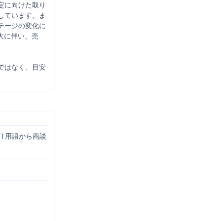
定に向けた取り
しています。ま
テージの変化に
大に伴い、売
ではなく、目安
IT用語から商談