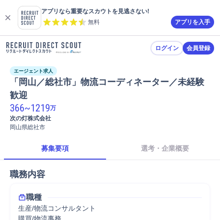
アプリなら重要なスカウトを見逃さない!
無料
アプリを入手
ログイン
会員登録
エージェント求人
「岡山／総社市」物流コーディネーター／未経験
366
~
1219
万
次の灯株式会社
岡山県総社市
募集要項
選考・企業概要
職務内容
職種
生産/物流コンサルタント
購買/物流事務