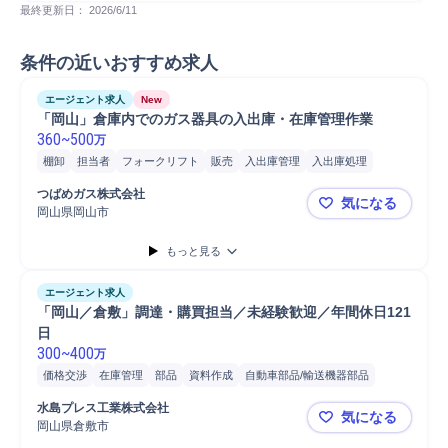
最終更新日： 
2026/6/11
条件の近いおすすめ求人
エージェント求人
New
「岡山」倉庫内でのガス器具の入出庫・在庫管理作業
360
~
500
万
棚卸
担当者
フォークリフト
販売
入出庫管理
入出庫処理
普通自動車
自動車/輸送機械
自動車/輸送機器
自動車
倉庫手配
つばめガス株式会社
気になる
倉庫管理
岡山県岡山市
「岡山」倉
もっと見る
エージェント求人
「岡山／倉敷」調達・購買担当／未経験歓迎／年間休日121
日
300
~
400
万
価格交渉
在庫管理
部品
資料作成
自動車部品/輸送機器部品
SCM/生産管理/購買/物流
購買/調達
自動車部品
発注
自動車
水島プレス工業株式会社
気になる
自動車/輸送機械
データ/文字入力
納期管理
コスト削減
納期調整
岡山県倉敷市
「岡山／倉
問い合わせ対応
自動車部品/輸送機器部品製造
自動車/輸送機器