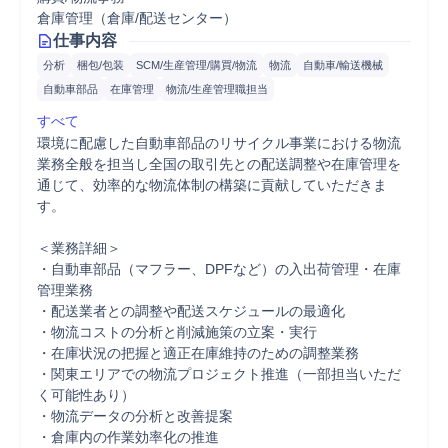
倉庫管理（倉庫/配送センター）
仕事内容
分析
梱包/包装
SCM/生産管理/購買/物流
物流
自動車/輸送機械
自動車部品
在庫管理
物流/生産管理職担当
すべて
環境に配慮した自動車部品のリサイクル事業における物流
業務全般を担当し全国の取引先との配送調整や在庫管理を
通じて、効率的な物流体制の構築に貢献していただきま
す。

＜業務詳細＞

・自動車部品（マフラー、DPFなど）の入出荷管理・在庫
管理業務

・配送業者との調整や配送スケジュールの最適化

・物流コストの分析と削減施策の立案・実行

・在庫状況の把握と適正在庫維持のための調整業務

・関東エリアでの物流プロジェクト推進（一部担当いただ
く可能性あり）

・物流データの分析と改善提案

・倉庫内の作業効率化の推進
