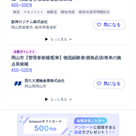
400
~
500
万
物流
マネジメント
輸配送
梱包/包装
物流/生産管理職担当
在庫管理
倉庫管理
配車手配
運行管理
運行管理者
配車計画
阪神ロジテム株式会社
気になる
岡山県倉敷市, 岐阜県養老町
積極採用中
もっと見る
企業ダイレクト
岡山市【管理者候補/配車】物流経験者/資格必須/将来の拠
点長候補
450
~
520
万
西久大運輸倉庫株式会社
気になる
岡山県岡山市
岡山市【管理
もっと見る