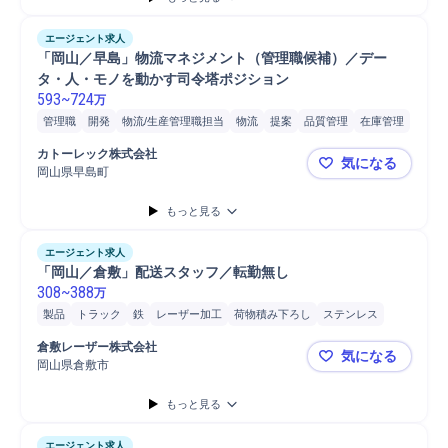
エージェント求人
「岡山／早島」物流マネジメント（管理職候補）／デー
593
~
724
万
管理職
開発
物流/生産管理職担当
物流
提案
品質管理
在庫管理
SCM/生産管理/購買/物流
物流戦略立案
物流拠点新設
物流業者評価
カトーレック株式会社
気になる
マネジメント
マネジメント対象 正社員
倉庫手配
倉庫管理
岡山県早島町
「岡山／早
自動車/輸送機器
物流企画/管理
自動車/輸送機械
自動車
運行管理
もっと見る
普通自動車
運行管理者
運行管理/指令
フォークリフト
エージェント求人
「岡山／倉敷」配送スタッフ／転勤無し
308
~
388
万
製品
トラック
鉄
レーザー加工
荷物積み下ろし
ステンレス
フォークリフト
梱包/包装
準中型免許指導
倉敷レーザー株式会社
気になる
岡山県倉敷市
「岡山／倉
もっと見る
エージェント求人