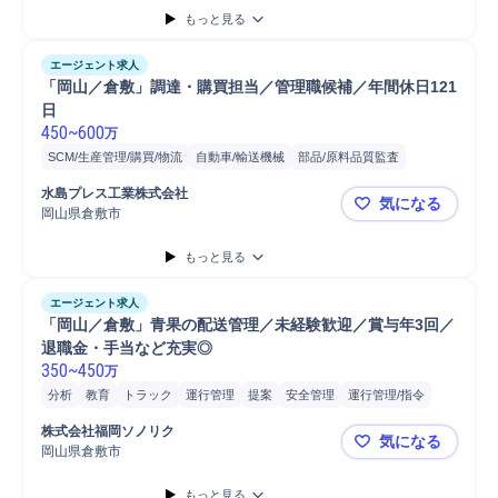
もっと見る
部品/原料品質監査
Microsoft Word
携帯電話/PC/PC周辺機器
PC/Web
Microsoft Excel
PC
購買調達
購買調達部門連携
エージェント求人
Excel グラフ
Excel SUM関数
Microsoft Teams
Microsoft Outlo...
「岡山／倉敷」調達・購買担当／管理職候補／年間休日121
日
450
~
600
万
SCM/生産管理/購買/物流
自動車/輸送機械
部品/原料品質監査
品質管理
自動車/輸送機器
購買/調達
自動車
納期管理
水島プレス工業株式会社	
気になる
自動車部品/輸送機器部品製造
生産計画
価格交渉
自動車部品
発注
岡山県倉敷市
「岡山／倉
管理職
維持管理
部品
自動車部品/輸送機器部品
生産管理
営業
もっと見る
購買調達
調達物流手配/管理
調達コンサルティング
海外での購買調達
購買調達部門連携
エージェント求人
「岡山／倉敷」青果の配送管理／未経験歓迎／賞与年3回／
退職金・手当など充実◎
350
~
450
万
分析
教育
トラック
運行管理
提案
安全管理
運行管理/指令
SCM/生産管理/購買/物流
課題設定
自動車/輸送機械
生産管理
株式会社福岡ソノリク
気になる
自動車
棚卸
運行管理者
納期調整
マネジメント
自動車/輸送機器
岡山県倉敷市
「岡山／倉
生産技術
商品配送
国内配送手配
輸配送
配送ルート最適化推進
もっと見る