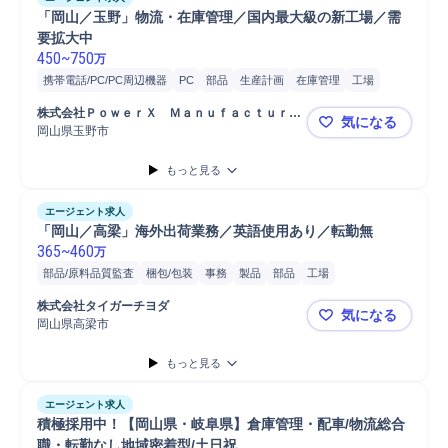
「岡山／玉野」物流・在庫管理／国内最大級の新工場／需
要拡大中
450
~
750
万
携帯電話/PC/PC周辺機器
PC
部品
生産計画
在庫管理
工場
物流/生産管理職担当
部品/原料品質監査
発注
PC/Web
株式会社ＰｏｗｅｒＸ　Ｍａｎｕｆａｃｔｕｒｉ
気になる
SCM/生産管理/購買/物流
物流
WMS
電池/電子材料
品質管理
ｎｇ
岡山県玉野市
「岡山／玉
データ分析
フォークリフト
貿易
コスト削減
分析
製品
もっと見る
プログラミング
エージェント求人
「岡山／高梁」海外出荷業務／英語使用あり／転勤無
365
~
460
万
部品/原料品質監査
梱包/包装
事務
製品
部品
工場
フォークリフト
株式会社タイガーチヨダ
気になる
岡山県高梁市
「岡山／高
もっと見る
エージェント求人
積極採用中！【岡山県・岐阜県】倉庫管理・配車/物流総合
職・転勤なし地域密着型/土日祝