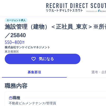
エージェント求人
施設管理（建物）＜正社員_東京＞※所
／25840
550
~
800
万
株式会社サンケイビルマネジメント
東京都港区
気になる
募集要項
選考・企
職務内容
職種
不動産ビルメンテナンス/管理員