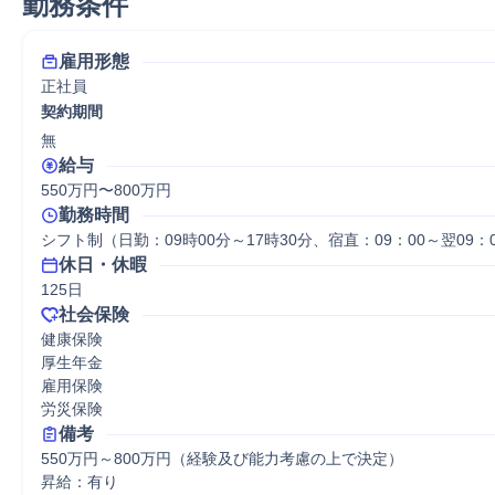
勤務条件
雇用形態
正社員
契約期間
無
給与
550万円〜800万円
勤務時間
シフト制（日勤：09時00分～17時30分、宿直：09：00～翌09：
休日・休暇
125日
社会保険
健康保険

厚生年金

雇用保険

労災保険
備考
550万円～800万円（経験及び能力考慮の上で決定）

昇給：有り
