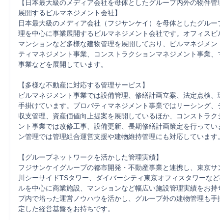
【日本最大級のメディア会社を母体としたグループ内外の物件管
展開するビルマネジメント会社】

日本最大級のメディア会社（フジサンケイ）を母体としたグルー
理を中心に事業展開するビルマネジメント会社です。オフィスビ
マンションなど多様な建物管理を展開しており、ビルマネジメン
ティマネジメント事業、コンストラクションマネジメント事業、
事業などを展開しています。

【多様な不動産に対応する管理サービス】

ビルマネジメント事業では設備管理、修繕計画立案、法定点検、
手掛けています。プロパティマネジメント事業ではリーシング、
収支管理、資産価値向上提案を展開しているほか、コンストラク
ント事業では改修工事、設備更新、長期修繕計画策定を行ってい
ン管理では管理組合運営支援や建物維持管理にも対応しています。
【グループネットワークを活かした管理実績】

フジサンケイグループの都市開発・不動産事業と連携し、東京サ
川シーサイドTSタワー、ダイバーシティ東京オフィスタワーな
ルを中心に商業施設、マンションなど幅広い施設管理実績をお持
プ内で培った運営ノウハウを活かし、グループ外の建物管理も手
定した経営基盤をお持ちです。
