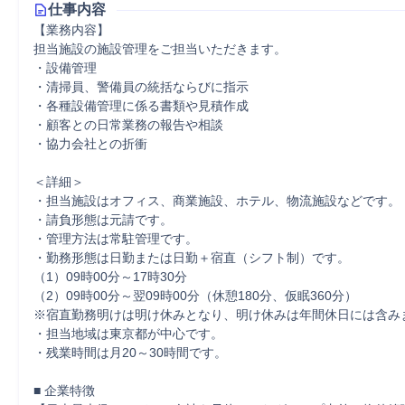
仕事内容
【業務内容】

担当施設の施設管理をご担当いただきます。

・設備管理

・清掃員、警備員の統括ならびに指示

・各種設備管理に係る書類や見積作成

・顧客との日常業務の報告や相談

・協力会社との折衝

＜詳細＞

・担当施設はオフィス、商業施設、ホテル、物流施設などです。

・請負形態は元請です。

・管理方法は常駐管理です。

・勤務形態は日勤または日勤＋宿直（シフト制）です。

（1）09時00分～17時30分

（2）09時00分～翌09時00分（休憩180分、仮眠360分）

※宿直勤務明けは明け休みとなり、明け休みは年間休日には含みま
・担当地域は東京都が中心です。

・残業時間は月20～30時間です。

■ 企業特徴
