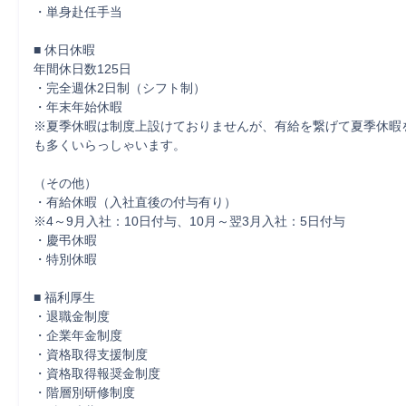
・単身赴任手当

■ 休日休暇

年間休日数125日

・完全週休2日制（シフト制）

・年末年始休暇

※夏季休暇は制度上設けておりませんが、有給を繋げて夏季休暇
も多くいらっしゃいます。

（その他）

・有給休暇（入社直後の付与有り）

※4～9月入社：10日付与、10月～翌3月入社：5日付与

・慶弔休暇

・特別休暇

■ 福利厚生

・退職金制度

・企業年金制度

・資格取得支援制度

・資格取得報奨金制度

・階層別研修制度
