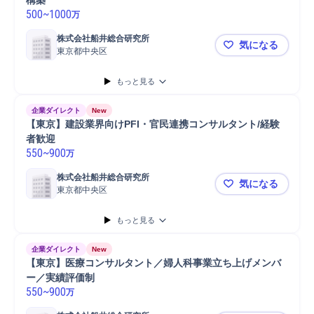
構築
500
~
1000
万
株式会社船井総合研究所
気になる
東京都中央区
【東京】事
もっと見る
企業ダイレクト
New
【東京】建設業界向けPFI・官民連携コンサルタント/経験
者歓迎
550
~
900
万
株式会社船井総合研究所
気になる
東京都中央区
【東京】建設
もっと見る
企業ダイレクト
New
【東京】医療コンサルタント／婦人科事業立ち上げメンバ
ー／実績評価制
550
~
900
万