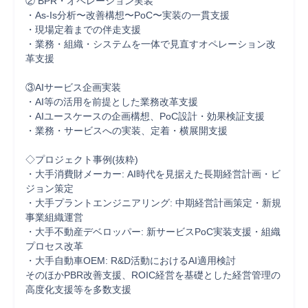
② BPR・オペレーション実装

・As-Is分析〜改善構想〜PoC〜実装の一貫支援

・現場定着までの伴走支援

・業務・組織・システムを一体で見直すオペレーション改
革支援

③AIサービス企画実装

・AI等の活用を前提とした業務改革支援

・AIユースケースの企画構想、PoC設計・効果検証支援

・業務・サービスへの実装、定着・横展開支援

◇プロジェクト事例(抜粋)

・大手消費財メーカー: AI時代を見据えた長期経営計画・ビ
ジョン策定

・大手プラントエンジニアリング: 中期経営計画策定・新規
事業組織運営

・大手不動産デベロッパー: 新サービスPoC実装支援・組織
プロセス改革

・大手自動車OEM: R&D活動におけるAI適用検討

そのほかPBR改善支援、ROIC経営を基礎とした経営管理の
高度化支援等を多数支援
