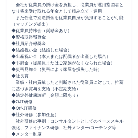
　会社が従業員の掛け金を負担し、従業員が運用指図者と
なり将来受け取れる年金として積み立て・運用

　また任意で別途掛金を従業員自身が負担することが可能
（マッチング拠出）

◆従業員持株会（奨励金あり）

◆資格取得報奨金

◆社員紹介報奨金

◆結婚祝い金（結婚した場合）

◆出産祝い金（本人または配偶者が出産した場合）

◆弔慰金（従業員またはご家族がなくなられた場合）

◆災害見舞金（災害により家屋を損失した時）

◆社長賞

　業績・社内貢献したと判断された従業員に対して、推薦
に基づき賞与を支給（不定期支給）

◆法定外健康診断（金額上限あり）

◆OJT研修

◆Off-JT研修

◆社外研修（参加任意）

　社外研修の事例：コンサルタントとしてのベーススキル
強化、ファイナンス研修、社外メンター/コーチング等

◆メンター制度
