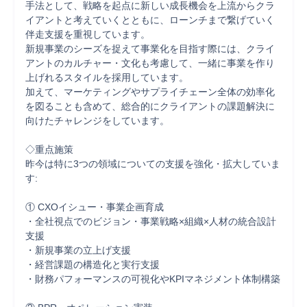
手法として、戦略を起点に新しい成長機会を上流からクラ
イアントと考えていくとともに、ローンチまで繋げていく
伴走支援を重視しています。

新規事業のシーズを捉えて事業化を目指す際には、クライ
アントのカルチャー・文化も考慮して、一緒に事業を作り
上げれるスタイルを採用しています。

加えて、マーケティングやサプライチェーン全体の効率化
を図ることも含めて、総合的にクライアントの課題解決に
向けたチャレンジをしています。

◇重点施策

昨今は特に3つの領域についての支援を強化・拡大していま
す:

① CXOイシュー・事業企画育成

・全社視点でのビジョン・事業戦略×組織×人材の統合設計
支援

・新規事業の立上げ支援

・経営課題の構造化と実行支援

・財務パフォーマンスの可視化やKPIマネジメント体制構築
