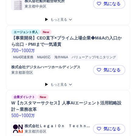
株式会社船井総合研究所
気になる
東京都中央区
【東京】医
もっと見る
エージェント求人
New
【事業開発】CEO直下×プライム上場企業◆M&Aの入口か
ら出口・PMIまで一気通貫
700
~
1000
万
M&A関連業務
M&A対応
海外M&A
バリューアップ/モニタリング
プロジェクト
事務
デューデリジェンス
モニタリング
会計
株式会社デジタルハーツホールディングス
気になる
ネットワーク
プロジェクト推進
税務
財務
事業計画
東京都新宿区
【事業開発】
アライアンス
管理会計
開発
分析
コンサルティング業務
もっと見る
M&Aコンサルティング
監査
Microsoft Word
Microsoft Excel
Microsoft Power...
企業ダイレクト
New
W【カスタマーサクセス】人事AIエージェント活用戦略設
計～業務改革
500
~
1000
万
株式会社ＬｅｇａｌＯｎ　Ｔｅｃｈｎｏ
気になる
ｌｏｇｉｅｓ
東京都渋谷区
W【カスタ