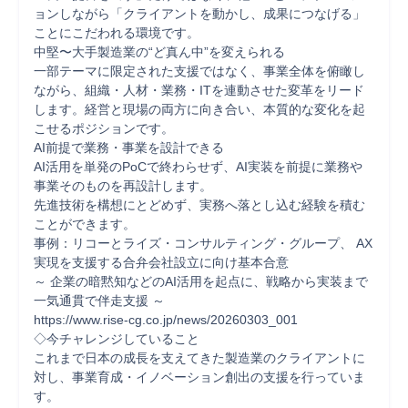
ョンしながら「クライアントを動かし、成果につなげる」
ことにこだわれる環境です。

中堅〜大手製造業の“ど真ん中”を変えられる

一部テーマに限定された支援ではなく、事業全体を俯瞰し
ながら、組織・人材・業務・ITを連動させた変革をリード
します。経営と現場の両方に向き合い、本質的な変化を起
こせるポジションです。

AI前提で業務・事業を設計できる

AI活用を単発のPoCで終わらせず、AI実装を前提に業務や
事業そのものを再設計します。

先進技術を構想にとどめず、実務へ落とし込む経験を積む
ことができます。

事例：リコーとライズ・コンサルティング・グループ、 AX
実現を支援する合弁会社設立に向け基本合意

～ 企業の暗黙知などのAI活用を起点に、戦略から実装まで
一気通貫で伴走支援 ～

https://www.rise-cg.co.jp/news/20260303_001

◇今チャレンジしていること

これまで日本の成長を支えてきた製造業のクライアントに
対し、事業育成・イノベーション創出の支援を行っていま
す。
