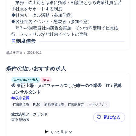
　業務上の上司とは別に指導・相談役となる先輩社員が若
手社員をサポートする制度

◆社内サークル活動（参加任意）

◆各種社内イベント・懇親会（参加任意）

　年3～4回程度社内懇親会実施　その他不定期で社員旅
行、フットサルなど社内イベントの実施
制度備考
最終更新日： 
2026/6/11
条件の近いおすすめ求人
エージェント求人
New
🌟 東証上場・人にフォーカスした唯一の企業🌟　IT / 戦略
コンサルタント
年収非公開
IT戦略立案
PMO
新規事業立案
IT戦略策定
マネジメント
プロジェクトマネジメント
コンサルティング業務
株式会社ノースサンド
気になる
IT戦略コンサルティング
課題設定
業務設計
コスト削減
分析
東京都港区
🌟 東証上
要件定義
コンサルタント
戦略立案
ERP導入
SAP導入
SAP
もっと見る
Salesforce
Salesforce導入
プロジェクト
提案