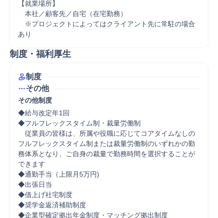
【就業場所】

　本社／顧客先／自宅（在宅勤務）

　※プロジェクトによってはクライアント先に常駐の場合
あり
制度・福利厚生
制度
その他
その他制度
◆給与改定年1回

◆フルフレックスタイム制・裁量労働制

　従業員の皆様は、所属や役職に応じてコアタイムなしの
フルフレックスタイム制または裁量労働制のいずれかの勤
務体系となり、ご自身の裁量で勤務時間を選択することが
できます

◆通勤手当（上限月5万円)

◆出張日当

◆借上げ社宅制度

◆奨学金返済補助制度

◆企業型確定拠出年金制度・マッチング拠出制度
