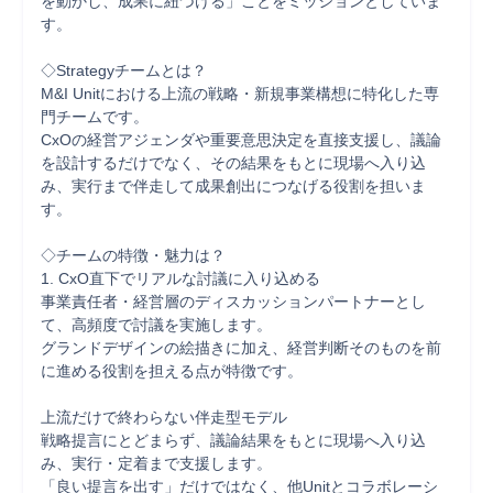
を動かし、成果に紐づける」ことをミッションとしていま
す。

◇Strategyチームとは？

M&I Unitにおける上流の戦略・新規事業構想に特化した専
門チームです。

CxOの経営アジェンダや重要意思決定を直接支援し、議論
を設計するだけでなく、その結果をもとに現場へ入り込
み、実行まで伴走して成果創出につなげる役割を担いま
す。

◇チームの特徴・魅力は？

1. CxO直下でリアルな討議に入り込める

事業責任者・経営層のディスカッションパートナーとし
て、高頻度で討議を実施します。

グランドデザインの絵描きに加え、経営判断そのものを前
に進める役割を担える点が特徴です。

上流だけで終わらない伴走型モデル

戦略提言にとどまらず、議論結果をもとに現場へ入り込
み、実行・定着まで支援します。

「良い提言を出す」だけではなく、他Unitとコラボレーシ