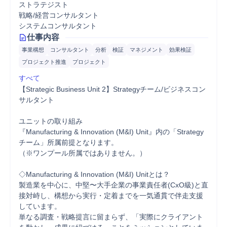
ストラテジスト
戦略/経営コンサルタント
システムコンサルタント
仕事内容
事業構想
コンサルタント
分析
検証
マネジメント
効果検証
プロジェクト推進
プロジェクト
すべて
【Strategic Business Unit 2】Strategyチーム/ビジネスコン
サルタント

ユニットの取り組み

『Manufacturing & Innovation (M&I) Unit』内の「Strategy
チーム」所属前提となります。

（※ワンプール所属ではありません。）

◇Manufacturing & Innovation (M&I) Unitとは？

製造業を中心に、中堅〜大手企業の事業責任者(CxO級)と直
接対峙し、構想から実行・定着までを一気通貫で伴走支援
しています。

単なる調査・戦略提言に留まらず、「実際にクライアント