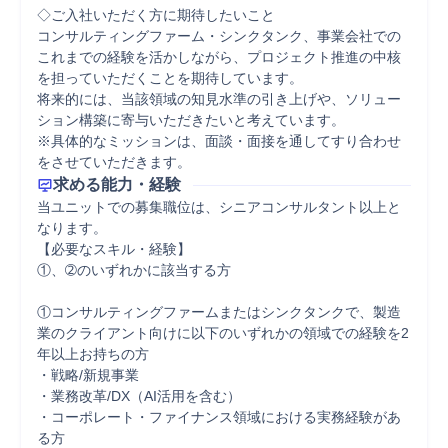
◇ご入社いただく方に期待したいこと

コンサルティングファーム・シンクタンク、事業会社での
これまでの経験を活かしながら、プロジェクト推進の中核
を担っていただくことを期待しています。

将来的には、当該領域の知見水準の引き上げや、ソリュー
ション構築に寄与いただきたいと考えています。

※具体的なミッションは、面談・面接を通してすり合わせ
をさせていただきます。
求める能力・経験
当ユニットでの募集職位は、シニアコンサルタント以上と
なります。

【必要なスキル・経験】

①、➁のいずれかに該当する方

①コンサルティングファームまたはシンクタンクで、製造
業のクライアント向けに以下のいずれかの領域での経験を2
年以上お持ちの方

・戦略/新規事業

・業務改革/DX（AI活用を含む）

・コーポレート・ファイナンス領域における実務経験があ
る方
