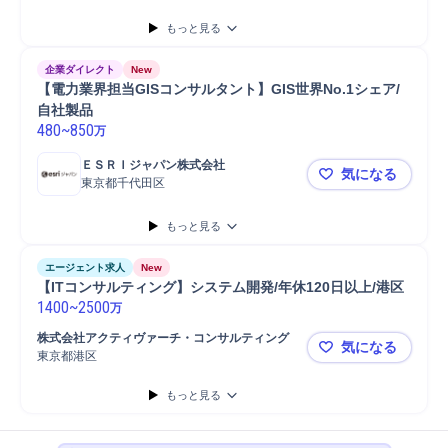
もっと見る
企業ダイレクト
New
【電力業界担当GISコンサルタント】GIS世界No.1シェア/
自社製品
480
~
850
万
ＥＳＲＩジャパン株式会社
気になる
東京都千代田区
【電力業界担
もっと見る
エージェント求人
New
【ITコンサルティング】システム開発/年休120日以上/港区
1400
~
2500
万
株式会社アクティヴァーチ・コンサルティング
気になる
東京都港区
【ITコンサ
もっと見る