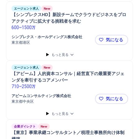
エージェント求人
New
【シンプレクスHD】新設チームでクラウドビジネスをプロ
アクティブに拡大する挑戦者を求む
600
~
1500
万
シンプレクス・ホールディングス株式会社
気になる
東京都港区
【シンプレ
もっと見る
エージェント求人
New
【アビーム】人的資本コンサル｜経営直下の最重要アジェ
ンダを牽引するコアメンバー
710
~
2500
万
アビームコンサルティング株式会社
気になる
東京都中央区
【アビーム
もっと見る
企業ダイレクト
New
【東京】事業承継コンサルタント／税理士事務所向け体制