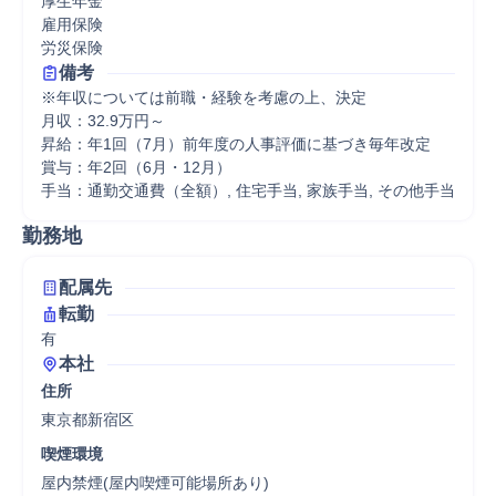
厚生年金

雇用保険

労災保険
備考
※年収については前職・経験を考慮の上、決定

月収：32.9万円～

昇給：年1回（7月）前年度の人事評価に基づき毎年改定

賞与：年2回（6月・12月）

手当：通勤交通費（全額）, 住宅手当, 家族手当, その他手当
勤務地
配属先
転勤
有
本社
住所
東京都新宿区
喫煙環境
屋内禁煙(屋内喫煙可能場所あり)