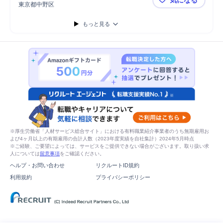
自動車運転
営業活動
自動車
普通自動車
教育
東京都中野区
不動産個人営
もっと見る
※厚生労働省「人材サービス総合サイト」における有料職業紹介事業者のうち無期雇用お
よび4ヶ月以上の有期雇用の合計人数（2023年度実績を自社集計）2024年5月時点
※ご経験、ご要望によっては、サービスをご提供できない場合がございます。取り扱い求
人については
留意事項
をご確認ください。
ヘルプ・お問い合わせ
リクルートID規約
利用規約
プライバシーポリシー