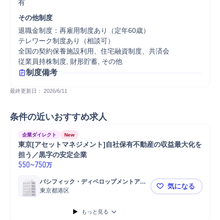
有
その他制度
退職金制度：再雇用制度あり（定年60歳）

テレワーク制度あり（相談可）

全国の契約保養施設利用、住宅融資制度、共済会

従業員持株制度, 財形貯蓄, その他
制度備考
最終更新日： 
2026/6/11
条件の近いおすすめ求人
企業ダイレクト
New
東京[アセットマネジメント]自社保有不動産の収益最大化を
担う／黒字の安定企業
550
~
750
万
パシフィック・ディベロップメントアン
気になる
ドマネージメント株式会社
東京都港区
東京[アセ
もっと見る