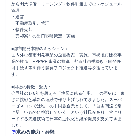
から開業準備・リーシング・物件引渡までのスケジュール
管理

・運営

　不動産取引、管理

・物件売却

　売却案件の出口戦略策定・実施

■都市開発本部のミッション：

国内外の都市開発事業の企画提案・実施、市街地再開発事
業の推進、PPP/PFI事業の推進、都市計画手続き・開発許
可手続き等を伴う開発プロジェクト推進等を担っていま
す。

■同社の特徴・魅力：

◇同社の145年を超える「地図に残る仕事。」の歴史は、ま
さに挑戦と革新の連続で作り上げられてきました。スーパ
ーゼネコンでは唯一の非同族企業として、「自由闊達で常
に新しいものに挑戦していく」という社風があり、常にリ
ードする先進技術で日本の近代化と経済発展を支えてきま
した。
求める能力・経験