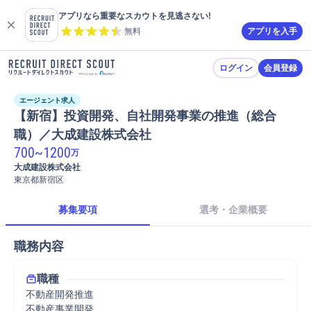
アプリなら重要なスカウトを見逃さない!
無料
アプリを入手
ログイン
会員登録
エージェント求人
【新宿】投資開発、自社開発事業の推進（総合
職）／大成建設株式会社
700
~
1200
万
大成建設株式会社
東京都新宿区
募集要項
選考・企業概要
職務内容
職種
不動産開発推進
不動産事業開発