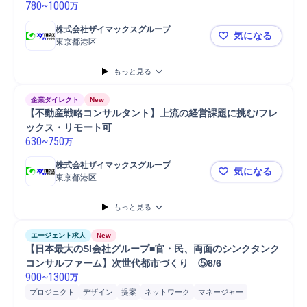
780
~
1000
万
株式会社ザイマックスグループ
気になる
東京都港区
【不動産戦
もっと見る
企業ダイレクト
New
【不動産戦略コンサルタント】上流の経営課題に挑む/フレ
ックス・リモート可
630
~
750
万
株式会社ザイマックスグループ
気になる
東京都港区
【不動産戦
もっと見る
エージェント求人
New
【日本最大のSI会社グループ■官・民、両面のシンクタンク
コンサルファーム】次世代都市づくり　⑤8/6
900
~
1300
万
プロジェクト
デザイン
提案
ネットワーク
マネージャー