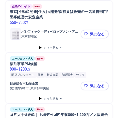
企業ダイレクト
New
東京[不動産開発]仕入れ/開発/保有又は販売の一気通貫部門/
黒字経営の安定企業
550
~
750
万
パシフィック・ディベロップメントアン
気になる
ドマネージメント株式会社
東京都港区
東京[不動産
もっと見る
エージェント求人
New
宿泊事業PM候補
800
~
1200
万
開発プロジェクト
開発
新規事業
市場調査
ヴィラ
プロジェクトマネジメント
不動産開発
日系総合不動産企業
気になる
愛知県岡崎市, 東京都中央区
宿泊事業P
もっと見る
エージェント求人
New
◢◤大手金融G｜上場デべ◢◤年収800~1,200万／大阪統合