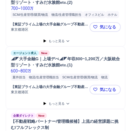
型リゾート・すみだ水族館etc.(2)
700
~
1000
万
SCM/生産管理/購買/物流
物流/生産管理職担当
オフィスビル
ホテル
物流
商業施設
開発
案件担当
物流施設
用地
不動産開発
営業
【東証プライム上場の大手金融グループ不動産会
気になる
用地仕入れ
コンサルティング業務
法人営業
社】
東京都港区
◢◤大手金融
プロパティマネジメント
もっと見る
エージェント求人
New
◢◤大手金融G｜上場デべ◢◤年収800~1,200万／大阪統合
型リゾート・すみだ水族館etc.(1)
600
~
800
万
案件担当
物流/生産管理職担当
SCM/生産管理/購買/物流
物流
ホテル
商業施設
オフィスビル
開発
物流施設
不動産開発
営業
【東証プライム上場の大手金融グループ不動産会
気になる
用地
法人営業
用地仕入れ
コンサルティング業務
社】
東京都港区
◢◤大手金融
プロパティマネジメント
もっと見る
企業ダイレクト
New
【不動産戦略パートナー/管理職候補】上流の経営課題に挑
む/フルフレックス制