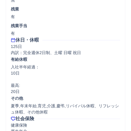
無
残業
有
残業手当
有
休日・休暇
125日

内訳：完全週休2日制、土曜 日曜 祝日
有給休暇
入社半年経過：

10日

最高:

20日
その他
夏季,年末年始,育児,介護,慶弔,リバイバル休暇、リフレッシ
ュ休暇、その他休暇
社会保険
健康保険
