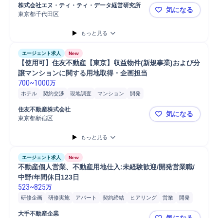
コンセプト立案
スタッフ
開発
マーケティング
株式会社エヌ・ティ・ティ・データ経営研究所
気になる
コンサルティング業務
環境/都市計画
コンサルタント
東京都千代田区
【日本最大
もっと見る
エージェント求人
New
【使用可】住友不動産【東京】収益物件(新規事業)および分
譲マンションに関する用地取得・企画担当
700
~
1000
万
ホテル
契約交渉
現地調査
マンション
開発
コンサルティング業務
提案
営業
ファイナンス
住友不動産株式会社
気になる
東京都新宿区
【使用可】
もっと見る
エージェント求人
New
不動産個人営業、不動産用地仕入:未経験歓迎/開発営業職/
中野/年間休日123日
523
~
825
万
研修企画
研修実施
アパート
契約締結
ヒアリング
営業
開発
用地
商談
提案
用地仕入
自動車/輸送機器
自動車/輸送機械
大手不動産企業
気になる