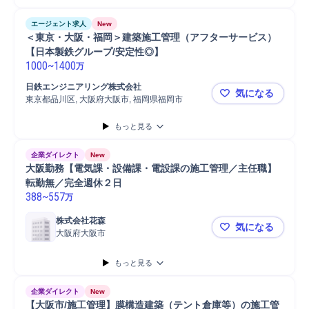
エージェント求人
New
＜東京・大阪・福岡＞建築施工管理（アフターサービス）
【日本製鉄グループ/安定性◎】
1000
~
1400
万
日鉄エンジニアリング株式会社
気になる
東京都品川区, 大阪府大阪市, 福岡県福岡市
＜東京・大
もっと見る
企業ダイレクト
New
大阪勤務【電気課・設備課・電設課の施工管理／主任職】
転勤無／完全週休２日
388
~
557
万
株式会社花森
気になる
大阪府大阪市
大阪勤務【
もっと見る
企業ダイレクト
New
【大阪市/施工管理】膜構造建築（テント倉庫等）の施工管