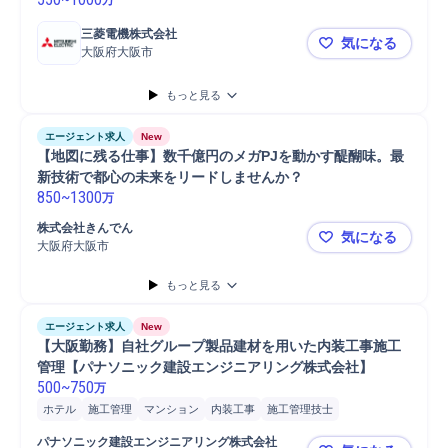
三菱電機株式会社
気になる
大阪府大阪市
★1Day選考
もっと見る
エージェント求人
New
【地図に残る仕事】数千億円のメガPJを動かす醍醐味。最
新技術で都心の未来をリードしませんか？
850
~
1300
万
株式会社きんでん
気になる
大阪府大阪市
【地図に残
もっと見る
エージェント求人
New
【大阪勤務】自社グループ製品建材を用いた内装工事施工
管理【パナソニック建設エンジニアリング株式会社】
500
~
750
万
ホテル
施工管理
マンション
内装工事
施工管理技士
パナソニック建設エンジニアリング株式会社