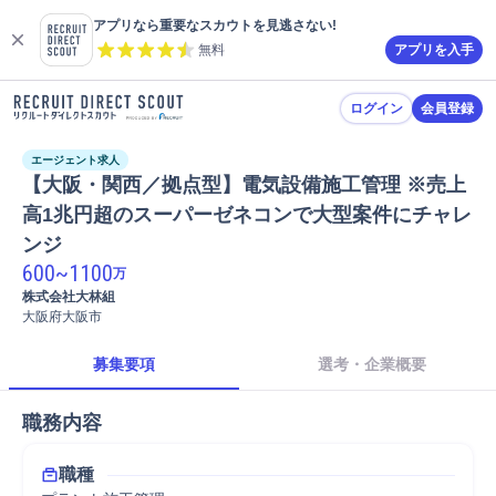
アプリなら重要なスカウトを見逃さない!
無料
アプリを入手
ログイン
会員登録
エージェント求人
【大阪・関西／拠点型】電気設備施工管理 ※売上
高1兆円超のスーパーゼネコンで大型案件にチャレ
ンジ
600
~
1100
万
株式会社大林組
大阪府大阪市
募集要項
選考・企業概要
職務内容
職種