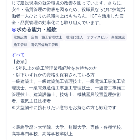
じて建設現場の就労環境の改善を図っています。さらに、
安全・品質管理の徹底を図るため、役職員ならびに技能労
働者一人ひとりの意識向上はもちろん、ICTを活用した安
全・品質管理の効率化にも取り組んでいます。
求める能力・経験
電気設備
店舗
施工管理技士
現場代理人
オフィスビル
商業施設
施工管理
電気設備施工管理
すべて
【必須】

・5年以上の施工管理業務経験をお持ちの方

・以下いずれかの資格を保有されている方

一級建築士、一級建築施工管理技士、一級電気工事施工管
理技士、一級電気通信工事施工管理技士、一級管工事施工
管理技士、建築設備士、技術士、機械器具設置監理技術
者、電気主任技術者

※大型物件に携わりたい意欲をお持ちの方も歓迎です

＜最終学歴＞大学院、大学、短期大学、専修・各種学校、
高等専門学校、高等学校卒以上