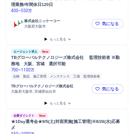
理業務/年間休日120日
400
~
550
万
株式会社ニッケーコー
気になる
大阪府大阪市
【大阪市/施
もっと見る
エージェント求人
New
TBグローバルテクノロジーズ株式会社　 監理技術者 ※勤
務地　大阪、宮城　選択可能
700
~
1100
万
点検
製品
施工管理
メンテナンス
工場
監理技術者
TBグローバルテクノロジーズ株式会社
気になる
大阪府大阪市, 宮城県仙台市
TBグロー
もっと見る
企業ダイレクト
New
★1Day選考会★9/5(土)対面実施[施工管理]※8/26(水)応募
〆
550
~
1000
万