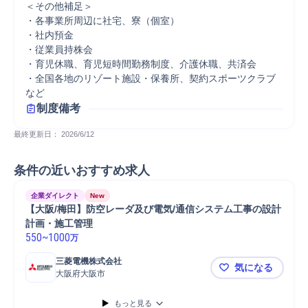
＜その他補足＞

・各事業所周辺に社宅、寮（個室）

・社内預金

・従業員持株会

・育児休職、育児短時間勤務制度、介護休職、共済会

・全国各地のリゾート施設・保養所、契約スポーツクラブ
など
制度備考
最終更新日： 
2026/6/12
条件の近いおすすめ求人
企業ダイレクト
New
【大阪/梅田】防空レーダ及び電気/通信システム工事の設計
計画・施工管理
550
~
1000
万
三菱電機株式会社
気になる
大阪府大阪市
【大阪/梅
もっと見る