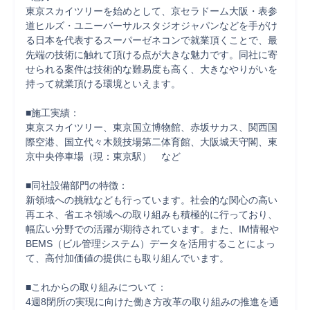
東京スカイツリーを始めとして、京セラドーム大阪・表参
道ヒルズ・ユニーバーサルスタジオジャパンなどを手がけ
る日本を代表するスーパーゼネコンで就業頂くことで、最
先端の技術に触れて頂ける点が大きな魅力です。同社に寄
せられる案件は技術的な難易度も高く、大きなやりがいを
持って就業頂ける環境といえます。

■施工実績：

東京スカイツリー、東京国立博物館、赤坂サカス、関西国
際空港、国立代々木競技場第二体育館、大阪城天守閣、東
京中央停車場（現：東京駅）　など

■同社設備部門の特徴：

新領域への挑戦なども行っています。社会的な関心の高い
再エネ、省エネ領域への取り組みも積極的に行っており、
幅広い分野での活躍が期待されています。また、IM情報や
BEMS（ビル管理システム）データを活用することによっ
て、高付加価値の提供にも取り組んでいます。

■これからの取り組みについて：

4週8閉所の実現に向けた働き方改革の取り組みの推進を通