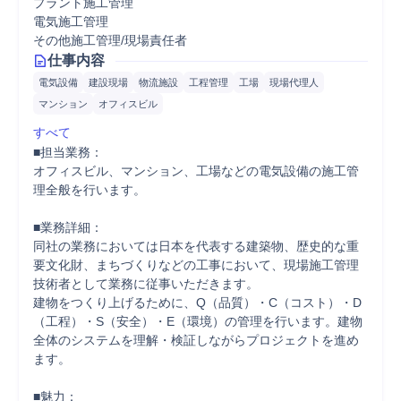
プラント施工管理
電気施工管理
その他施工管理/現場責任者
仕事内容
電気設備
建設現場
物流施設
工程管理
工場
現場代理人
マンション
オフィスビル
すべて
■担当業務：

オフィスビル、マンション、工場などの電気設備の施工管
理全般を行います。

■業務詳細：

同社の業務においては日本を代表する建築物、歴史的な重
要文化財、まちづくりなどの工事において、現場施工管理
技術者として業務に従事いただきます。

建物をつくり上げるために、Q（品質）・C（コスト）・D
（工程）・S（安全）・E（環境）の管理を行います。建物
全体のシステムを理解・検証しながらプロジェクトを進め
ます。

■魅力：
