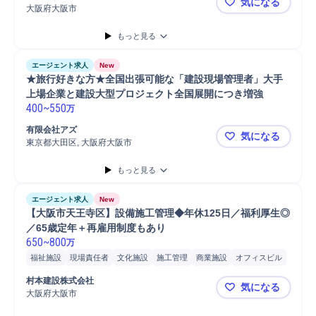
気になる
大阪府大阪市
【大阪勤務
もっと見る
エージェント求人
New
★旅行好きな方★全国出張可能な「建設現場管理者」大手
上場企業と建設大型プロジェクト全国展開につき増強
400
~
550
万
有限会社アズ
気になる
東京都大田区, 大阪府大阪市
★旅行好き
もっと見る
エージェント求人
New
【大阪市天王寺区】設備施工管理◆年休125日／福利厚生◎
／65歳定年＋再雇用制度もあり
650
~
800
万
福祉施設
現場責任者
文化施設
施工管理
商業施設
オフィスビル
マンション
工場
施工管理技士
村本建設株式会社
気になる
大阪府大阪市
【大阪市天