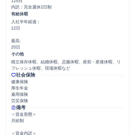
125日

内訳：完全週休2日制
有給休暇
入社半年経過：

12日

最高:

20日
その他
積立保存休暇、結婚休暇、忌服休暇、産前・産後休暇、リ
フレッシュ休暇、現場休暇など
社会保険
健康保険

厚生年金

雇用保険

労災保険
備考
＜賃金形態＞

月給制

＜賃金内訳＞
