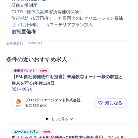
研修支援制度

GLTD（団体長期障害所得補償保険）

旅行補助（5万円/年）、社員同士のレクリエーション費補
助（1万円/年）、カフェテリアプラン加入
制度備考
最終更新日： 
2026/6/11
条件の近いおすすめ求人
企業ダイレクト
New
【PM-自社開発物件を担当】未経験◎オーナー様の収益と
将来を守る/年休124日
351
~
496
万
プロパティエージェント株式会社
気になる
東京都新宿区
【PM-自社
もっと見る
エージェント求人
New
◤オリックス◢不動産仲介×CRE提案×資産運用｜コンサル