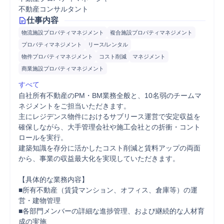
不動産コンサルタント
仕事内容
物流施設プロパティマネジメント
複合施設プロパティマネジメント
プロパティマネジメント
リース/レンタル
物件プロパティマネジメント
コスト削減
マネジメント
商業施設プロパティマネジメント
すべて
自社所有不動産のPM・BM業務全般と、10名弱のチームマ
ネジメントをご担当いただきます。

主にレジデンス物件におけるサブリース運営で安定収益を
確保しながら、大手管理会社や施工会社との折衝・コント
ロールを実行。

建築知識を存分に活かしたコスト削減と賃料アップの両面
から、事業の収益最大化を実現していただきます。

【具体的な業務内容】

■所有不動産（賃貸マンション、オフィス、倉庫等）の運
営・建物管理

■各部門メンバーの詳細な進捗管理、および継続的な人材育
成の実施
