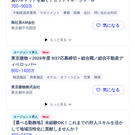
貫のキャリアを築くアセットマネージャーB
700
~
900
万
不動産資産運用
マネジメント
事務
税務
会計
問い合わせ対応
レポーティング
Microsoft Word
Microsoft Excel
ファイナンス
商社系AM会社
気になる
不動産証券化
ビルメンテナンス
プロパティマネジメント
東京都千代田区
【在宅・フ
もっと見る
エージェント求人
New
東京建物＜2026年度 9/27応募締切＞総合職／総合不動産デ
ィベロッパー
800
~
1400
万
物流施設
商業施設
ホテル
オフィスビル
営業
開発
東京建物株式会社
気になる
東京都中央区
東京建物＜2
もっと見る
エージェント求人
New
【選べる勤務地】未経験OK！これまでの対人スキルを活か
して地域活性化に貢献しませんか？