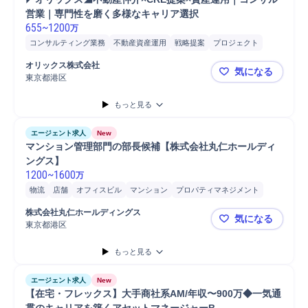
営業｜専門性を磨く多様なキャリア選択
655
~
1200
万
コンサルティング業務
不動産資産運用
戦略提案
プロジェクト
提案
ネットワーク
不動産売買
開発
オリックス株式会社
気になる
東京都港区
◤オリック
もっと見る
エージェント求人
New
マンション管理部門の部長候補【株式会社丸仁ホールディ
ングス】
1200
~
1600
万
物流
店舗
オフィスビル
マンション
プロパティマネジメント
物件プロパティマネジメント
マンション管理
部長
株式会社丸仁ホールディングス
気になる
東京都港区
マンション
もっと見る
エージェント求人
New
【在宅・フレックス】大手商社系AM/年収〜900万◆一気通