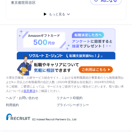
Microsoft Power...
Microsoft Word
プロジェクト
東京都世田谷区
楽天 物件
プロジェクトマネジメント
もっと見る
※厚生労働省「人材サービス総合サイト」における有料職業紹介事業者のうち無期雇用お
よび4ヶ月以上の有期雇用の合計人数（2023年度実績を自社集計）2024年5月時点
※ご経験、ご要望によっては、サービスをご提供できない場合がございます。取り扱い求
人については
留意事項
をご確認ください。
ヘルプ・お問い合わせ
リクルートID規約
利用規約
プライバシーポリシー