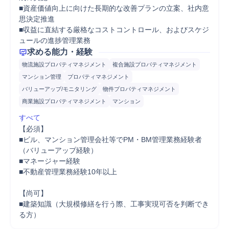
■資産価値向上に向けた長期的な改善プランの立案、社内意
思決定推進

■収益に直結する厳格なコストコントロール、およびスケジ
ュールの進捗管理業務
求める能力・経験
物流施設プロパティマネジメント
複合施設プロパティマネジメント
マンション管理
プロパティマネジメント
バリューアップ/モニタリング
物件プロパティマネジメント
商業施設プロパティマネジメント
マンション
すべて
【必須】

■ビル、マンション管理会社等でPM・BM管理業務経験者
（バリューアップ経験）

■マネージャー経験

■不動産管理業務経験10年以上

【尚可】

■建築知識（大規模修繕を行う際、工事実現可否を判断でき
る方）