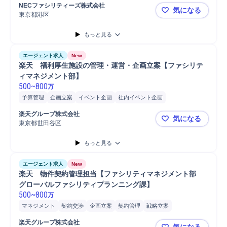
NECファシリティーズ株式会社
気になる
東京都港区
【NECグ
もっと見る
エージェント求人
New
楽天　福利厚生施設の管理・運営・企画立案【ファシリテ
ィマネジメント部】
500
~
800
万
予算管理
企画立案
イベント企画
社内イベント企画
イベント運営運用
課題設定
店舗/施設運営
施設運営
楽天グループ株式会社
気になる
ファシリティマネジメント
分析
プロジェクトマネジメント
東京都世田谷区
楽天 福利
マネジメント
プロジェクト
資料作成
Adobe Illustrat...
データ分析
もっと見る
プレゼンテーション
エージェント求人
New
楽天　物件契約管理担当【ファシリティマネジメント部　
グローバルファシリティプランニング課】
500
~
800
万
マネジメント
契約交渉
企画立案
契約管理
戦略立案
ファシリティマネジメント
課題設定
Microsoft Excel
楽天グループ株式会社
気になる