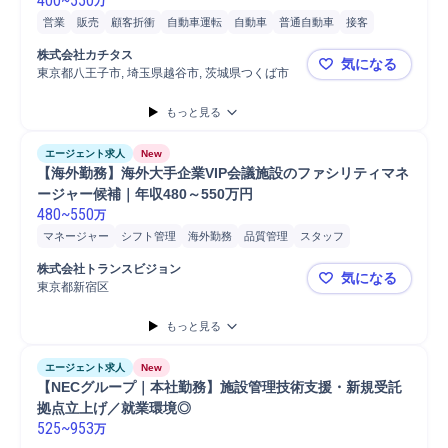
400
~
550
万
営業
販売
顧客折衝
自動車運転
自動車
普通自動車
接客
株式会社カチタス
気になる
東京都八王子市, 埼玉県越谷市, 茨城県つくば市
【選べる勤
もっと見る
エージェント求人
New
【海外勤務】海外大手企業VIP会議施設のファシリティマネ
ージャー候補｜年収480～550万円
480
~
550
万
マネージャー
シフト管理
海外勤務
品質管理
スタッフ
マネジメント
サービス提供
教育
清掃
スタッフ管理
株式会社トランスビジョン
気になる
施設管理/保全
スタッフ育成
接客
ファシリティマネジメント
東京都新宿区
【海外勤務】
リーダー
店長
商業施設
ビルメンテナンス
施設/設備管理
ホテル
もっと見る
施設管理
エージェント求人
New
【NECグループ｜本社勤務】施設管理技術支援・新規受託
拠点立上げ／就業環境◎
525
~
953
万