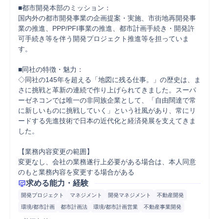
■都市開発本部のミッション：

国内外の都市開発事業の企画提案・実施、市街地再開発事
業の推進、PPP/PFI事業の推進、都市計画手続き・開発許
可手続き等を伴う開発プロジェクト推進等を担っていま
す。

■同社の特徴・魅力：

◇同社の145年を超える「地図に残る仕事。」の歴史は、ま
さに挑戦と革新の連続で作り上げられてきました。スーパ
ーゼネコンでは唯一の非同族企業として、「自由闊達で常
に新しいものに挑戦していく」という社風があり、常にリ
ードする先進技術で日本の近代化と経済発展を支えてきま
した。

【業務内容変更の範囲】

変更なし、会社の業務遂行上必要がある場合は、本人同意
のもと業務内容を変更する場合がある
求める能力・経験
開発プロジェクト
マネジメント
開発マネジメント
不動産開発
環境/都市計画
都市計画法
環境/都市計画営業
不動産事業開発