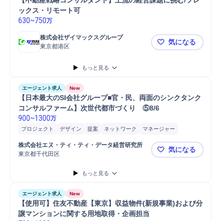
【不動産戦略コンサルタント】上流の経営課題に挑む/フレ
ックス・リモート可
630
~
750
万
株式会社ザイマックスグループ
気になる
東京都港区
【不動産戦
もっと見る
エージェント求人
New
【日本最大のSI会社グループ■官・民、両面のシンクタンク
コンサルファーム】次世代都市づくり　⑤8/6
900
~
1300
万
プロジェクト
デザイン
提案
ネットワーク
マネージャー
コンセプト立案
スタッフ
開発
マーケティング
株式会社エヌ・ティ・ティ・データ経営研究所
気になる
コンサルティング業務
環境/都市計画
コンサルタント
東京都千代田区
【日本最大
もっと見る
エージェント求人
New
【使用可】住友不動産【東京】収益物件(新規事業)および分
譲マンションに関する用地取得・企画担当