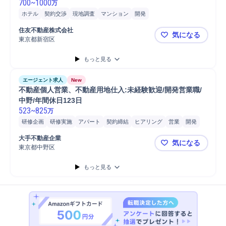
700
~
1000
万
ホテル
契約交渉
現地調査
マンション
開発
コンサルティング業務
提案
営業
ファイナンス
住友不動産株式会社
気になる
東京都新宿区
【使用可】
もっと見る
エージェント求人
New
不動産個人営業、不動産用地仕入:未経験歓迎/開発営業職/
中野/年間休日123日
523
~
825
万
研修企画
研修実施
アパート
契約締結
ヒアリング
営業
開発
用地
商談
提案
用地仕入
自動車/輸送機器
自動車/輸送機械
大手不動産企業
気になる
自動車運転
営業活動
自動車
普通自動車
教育
東京都中野区
不動産個人営
もっと見る