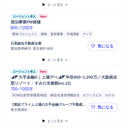
もっと見る
エージェント求人
New
宿泊事業PM候補
800
~
1200
万
開発プロジェクト
開発
新規事業
市場調査
ヴィラ
プロジェクトマネジメント
不動産開発
日系総合不動産企業
気になる
愛知県岡崎市, 東京都中央区
宿泊事業P
もっと見る
エージェント求人
New
◢◤大手金融G｜上場デべ◢◤年収800~1,200万／大阪統合
型リゾート・すみだ水族館etc.(2)
700
~
1000
万
SCM/生産管理/購買/物流
物流/生産管理職担当
オフィスビル
ホテル
物流
商業施設
開発
案件担当
物流施設
用地
不動産開発
営業
【東証プライム上場の大手金融グループ不動産会
気になる
用地仕入れ
コンサルティング業務
法人営業
社】
東京都港区
◢◤大手金融
プロパティマネジメント
もっと見る