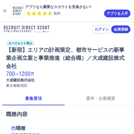
アプリなら重要なスカウトを見逃さない!
無料
アプリを入手
ログイン
会員登録
エージェント求人
【新宿】エリアの計画策定、都市サービスの新事
業企画立案と事業推進（総合職）／大成建設株式
会社
700
~
1200
万
大成建設株式会社
東京都新宿区
募集要項
選考・企業概要
職務内容
職種