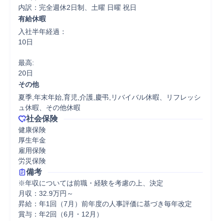
内訳：完全週休2日制、土曜 日曜 祝日
有給休暇
入社半年経過：

10日

最高:

20日
その他
夏季,年末年始,育児,介護,慶弔,リバイバル休暇、リフレッシ
ュ休暇、その他休暇
社会保険
健康保険

厚生年金

雇用保険

労災保険
備考
※年収については前職・経験を考慮の上、決定

月収：32.9万円～

昇給：年1回（7月）前年度の人事評価に基づき毎年改定

賞与：年2回（6月・12月）
