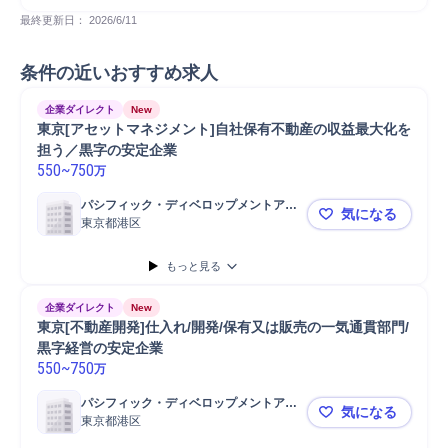
最終更新日： 
2026/6/11
条件の近いおすすめ求人
企業ダイレクト
New
東京[アセットマネジメント]自社保有不動産の収益最大化を
担う／黒字の安定企業
550
~
750
万
パシフィック・ディベロップメントアン
気になる
ドマネージメント株式会社
東京都港区
東京[アセ
もっと見る
企業ダイレクト
New
東京[不動産開発]仕入れ/開発/保有又は販売の一気通貫部門/
黒字経営の安定企業
550
~
750
万
パシフィック・ディベロップメントアン
気になる
ドマネージメント株式会社
東京都港区
東京[不動産