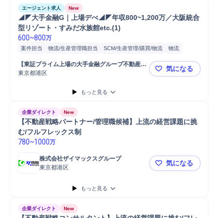
エージェント求人
New
◢◤大手金融G｜上場デべ◢◤年収800~1,200万／大阪統合
型リゾート・すみだ水族館etc.(1)
600
~
800
万
案件担当
物流/生産管理職担当
SCM/生産管理/購買/物流
物流
ホテル
商業施設
オフィスビル
開発
物流施設
不動産開発
営業
【東証プライム上場の大手金融グループ不動産会
気になる
用地
法人営業
用地仕入れ
コンサルティング業務
社】
東京都港区
◢◤大手金融
プロパティマネジメント
もっと見る
企業ダイレクト
New
【不動産戦略パートナー/管理職候補】上流の経営課題に挑
む/フルフレックス制
780
~
1000
万
株式会社ザイマックスグループ
気になる
東京都港区
【不動産戦
もっと見る
企業ダイレクト
New