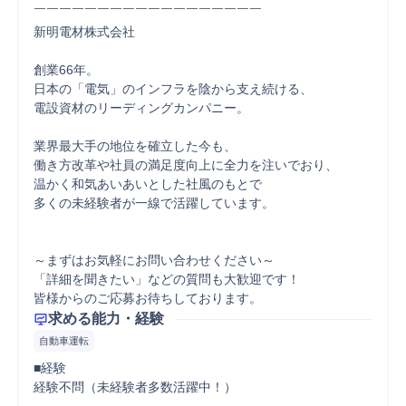
￣￣￣￣￣￣￣￣￣￣￣￣￣￣￣￣￣￣

新明電材株式会社

創業66年。

日本の「電気」のインフラを陰から支え続ける、

電設資材のリーディングカンパニー。

業界最大手の地位を確立した今も、

働き方改革や社員の満足度向上に全力を注いでおり、

温かく和気あいあいとした社風のもとで

多くの未経験者が一線で活躍しています。

～まずはお気軽にお問い合わせください～

「詳細を聞きたい」などの質問も大歓迎です！

皆様からのご応募お待ちしております。
求める能力・経験
自動車運転
■経験

経験不問（未経験者多数活躍中！）
