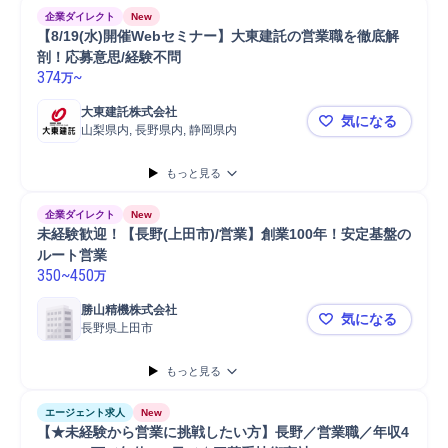
企業ダイレクト
New
【8/19(水)開催Webセミナー】大東建託の営業職を徹底解
剖！応募意思/経験不問
374
~
万
大東建託株式会社
気になる
山梨県内, 長野県内, 静岡県内
【8/19(
もっと見る
企業ダイレクト
New
未経験歓迎！【長野(上田市)/営業】創業100年！安定基盤の
ルート営業
350
~
450
万
勝山精機株式会社
気になる
長野県上田市
未経験歓迎！
もっと見る
エージェント求人
New
【★未経験から営業に挑戦したい方】長野／営業職／年収4