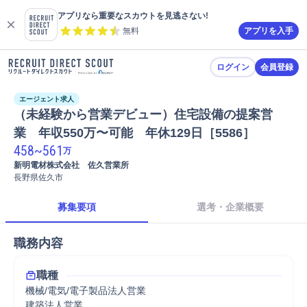
アプリなら重要なスカウトを見逃さない!
無料
アプリを入手
ログイン
会員登録
エージェント求人
（未経験から営業デビュー）住宅設備の提案営
業　年収550万〜可能　年休129日［5586］
458
~
561
万
新明電材株式会社　佐久営業所
長野県佐久市
募集要項
選考・企業概要
職務内容
職種
機械/電気/電子製品法人営業
建築法人営業