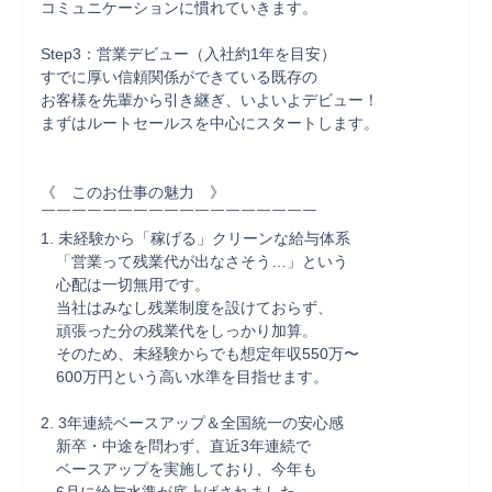
コミュニケーションに慣れていきます。

Step3：営業デビュー（入社約1年を目安）

すでに厚い信頼関係ができている既存の

お客様を先輩から引き継ぎ、いよいよデビュー！

まずはルートセールスを中心にスタートします。

《　このお仕事の魅力　》

￣￣￣￣￣￣￣￣￣￣￣￣￣￣￣￣￣￣

1. 未経験から「稼げる」クリーンな給与体系

　「営業って残業代が出なさそう…」という

　心配は一切無用です。

　当社はみなし残業制度を設けておらず、

　頑張った分の残業代をしっかり加算。

　そのため、未経験からでも想定年収550万〜

　600万円という高い水準を目指せます。

2. 3年連続ベースアップ＆全国統一の安心感

　新卒・中途を問わず、直近3年連続で

　ベースアップを実施しており、今年も
