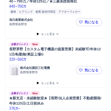
40～700万／年休125日／★三菱系技術商社
440
~
700
万
建材
ヒアリング
顧客 販売代理店
アフターフォロー
配管/衛生設備経験
ルート営業
提案
顧客対応
営業
販売
旭日産業株式会社
気になる
ニーズヒアリング
既存顧客
住宅設備家電
スタッフ
巡回
家電
長野県長野市
【★未経験か
家電販売/仕入れ
商品配送
新聞配達
もっと見る
企業ダイレクト
New
長野茅野【カスタム電子機器の提案営業】未経験可/年休12
1日/転勤無/東証上場G
320
~
560
万
株式会社諏訪三社電機
気になる
長野県茅野市
長野茅野【カ
もっと見る
企業ダイレクト
New
★新支店・未経験歓迎★【長野/法人企画営業】不動産開発/
年休125日/土日祝休み
376
~
万