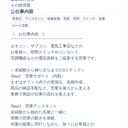
その他営業
仕事内容
受発注
アシスタント
研修実施
営業
照明
スイッチ
提案
ルート営業
《　お仕事内容　》

￣￣￣￣￣￣￣￣￣￣￣￣￣￣￣￣￣￣

ゼネコン、サブコン、電気工事店などの

お客様へ、照明スイッチやコンセント、

空調機器などの電設資材をご提案する営業です。

＜未経験から独り立ちまでの3ステップ＞

Step1：営業サポート（内勤）

まずはオフィス内での受発注、見積作成、

商品の納品手配など、営業を後ろから支える

業務で商品や仕事の流れを覚えます。

Step2：営業アシスタント

未経験から始めた先輩と一緒に、

実際の営業の動きを体験。

先輩の提案に同行しながら、徐々にお客様との
