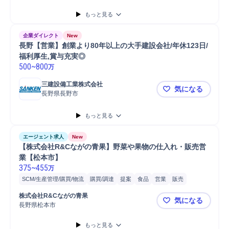
アシスタント
販売
もっと見る
企業ダイレクト
New
長野【営業】創業より80年以上の大手建設会社/年休123日/
福利厚生,賞与充実◎
500
~
800
万
三建設備工業株式会社
気になる
長野県長野市
長野【営業】
もっと見る
エージェント求人
New
【株式会社R&Cながの青果】野菜や果物の仕入れ・販売営
業【松本市】
375
~
455
万
SCM/生産管理/購買/物流
購買/調達
提案
食品
営業
販売
自動車/輸送機器
自動車/輸送機械
自動車
普通自動車
株式会社R&Cながの青果
気になる
長野県松本市
【株式会社
もっと見る