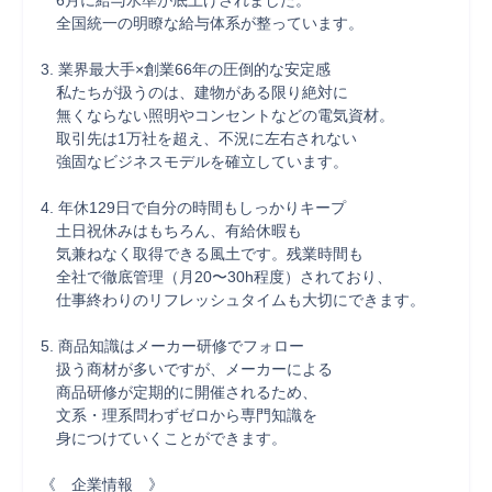
　6月に給与水準が底上げされました。

　全国統一の明瞭な給与体系が整っています。

3. 業界最大手×創業66年の圧倒的な安定感

　私たちが扱うのは、建物がある限り絶対に

　無くならない照明やコンセントなどの電気資材。

　取引先は1万社を超え、不況に左右されない

　強固なビジネスモデルを確立しています。

4. 年休129日で自分の時間もしっかりキープ

　土日祝休みはもちろん、有給休暇も

　気兼ねなく取得できる風土です。残業時間も

　全社で徹底管理（月20〜30h程度）されており、

　仕事終わりのリフレッシュタイムも大切にできます。

5. 商品知識はメーカー研修でフォロー

　扱う商材が多いですが、メーカーによる

　商品研修が定期的に開催されるため、

　文系・理系問わずゼロから専門知識を

　身につけていくことができます。

《　企業情報　》
