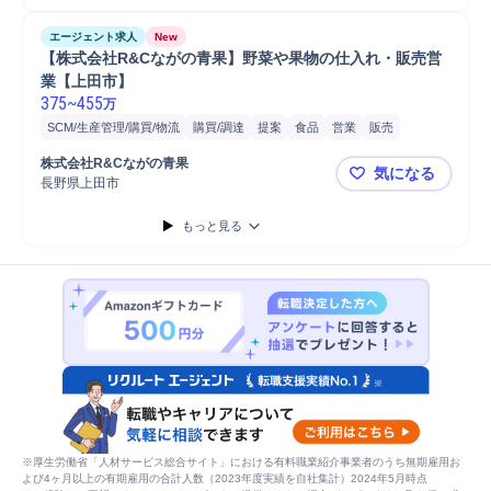
エージェント求人
New
【株式会社R&Cながの青果】野菜や果物の仕入れ・販売営
業【上田市】
375
~
455
万
SCM/生産管理/購買/物流
購買/調達
提案
食品
営業
販売
自動車/輸送機器
自動車/輸送機械
自動車
普通自動車
株式会社R&Cながの青果
気になる
長野県上田市
【株式会社
もっと見る
※厚生労働省「人材サービス総合サイト」における有料職業紹介事業者のうち無期雇用お
よび4ヶ月以上の有期雇用の合計人数（2023年度実績を自社集計）2024年5月時点