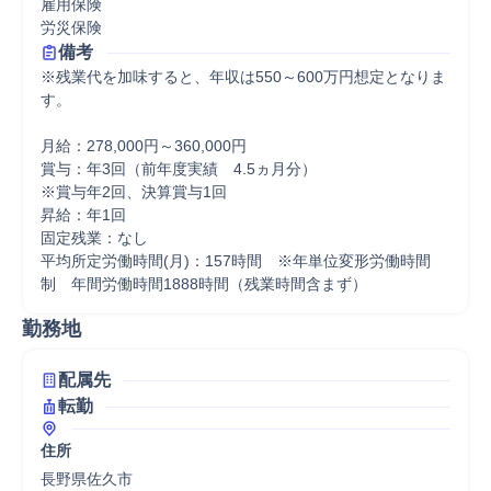
雇用保険

労災保険
備考
※残業代を加味すると、年収は550～600万円想定となりま
す。

月給：278,000円～360,000円

賞与：年3回（前年度実績　4.5ヵ月分）

※賞与年2回、決算賞与1回

昇給：年1回

固定残業：なし

平均所定労働時間(月)：157時間　※年単位変形労働時間
制　年間労働時間1888時間（残業時間含まず）
勤務地
配属先
転勤
住所
長野県佐久市