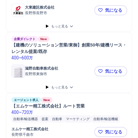
大東建託株式会社
気になる
長野県長野市
★新支店・未
もっと見る
企業ダイレクト
New
【建機のソリューション営業/東御】創業50年/建機リース・
レンタル提案/既存
400
~
600
万
滋野自動車株式会社
気になる
長野県東御市
【建機のソリ
もっと見る
エージェント求人
New
【エムケー精工株式会社】ルート営業
400
~
720
万
自動車/輸送機器
提案
自動車
マーケティング
自動車/輸送機械
洗車
家電製品
開発
販促企画
納期調整
家電
既存顧客
エムケー精工株式会社
気になる
法人営業
マネジメント
管理職
接客
普通自動車
営業
長野県千曲市
【エムケー