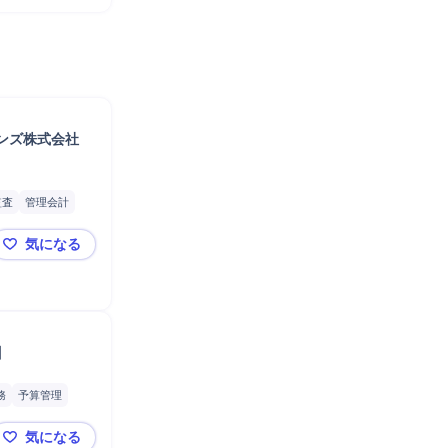
ンズ株式会社　
監査
管理会計
気になる
楽天 経理／事業企画マネージャー【楽天トータルソリ
】
務
予算管理
気になる