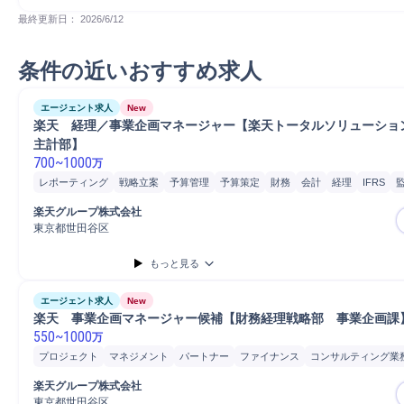
最終更新日： 
2026/6/12
条件の近いおすすめ求人
エージェント求人
New
楽天　経理／事業企画マネージャー【楽天トータルソリューショ
主計部】
700
~
1000
万
レポーティング
戦略立案
予算管理
予算策定
財務
会計
経理
IFRS
分析
Microsoft Excel
プロジェクト
税務
楽天グループ株式会社
東京都世田谷区
もっと見る
エージェント求人
New
楽天　事業企画マネージャー候補【財務経理戦略部　事業企画課
550
~
1000
万
プロジェクト
マネジメント
パートナー
ファイナンス
コンサルティング業
会計
管理会計
楽天グループ株式会社
東京都世田谷区