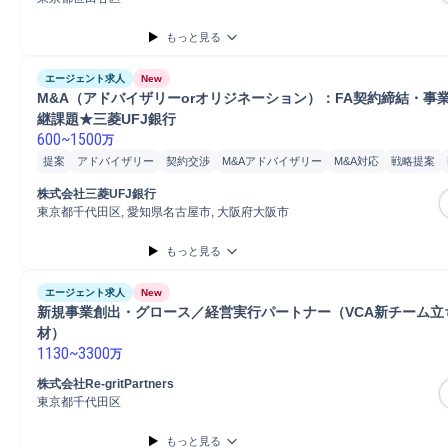
もっと見る
エージェント求人
New
M&A（アドバイザリーorオリジネーション）：FA契約締結・事
継課題★三菱UFJ銀行
600
~
1500
万
提案
アドバイザリー
契約交渉
M&Aアドバイザリー
M&A対応
戦略提案
海外M&A
株式会社三菱UFJ銀行
東京都千代田区, 愛知県名古屋市, 大阪府大阪市
もっと見る
エージェント求人
New
新規事業創出・グロース／経営実行パートナー（VCA新チーム立
材）
1130
~
3300
万
株式会社Re-gritPartners
東京都千代田区
もっと見る