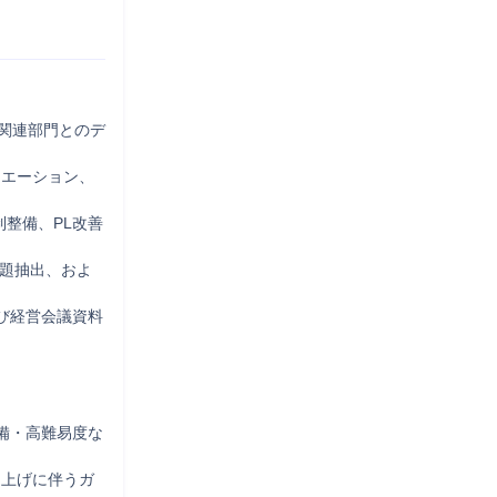
関連部門とのデ
ュエーション、
制整備、PL改善
課題抽出、およ
び経営会議資料
備・高難易度な
ち上げに伴うガ