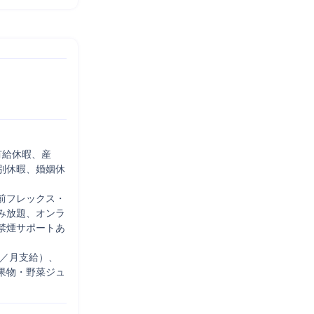
有給休暇、産
別休暇、婚姻休
前フレックス・
み放題、オンラ
禁煙サポートあ
円／月支給）、
果物・野菜ジュ