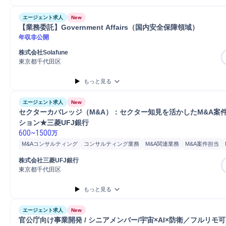
エージェント求人
New
【業務委託】Government Affairs（国内安全保障領域）
年収非公開
株式会社Solafune
東京都千代田区
もっと見る
エージェント求人
New
セクターカバレッジ（M&A）：セクター知見を活かしたM&A案
ション★三菱UFJ銀行
600
~
1500
万
M&Aコンサルティング
コンサルティング業務
M&A関連業務
M&A案件担当
国内M&A対応
M&A対応
M&Aアドバイザリー
株式会社三菱UFJ銀行
東京都千代田区
もっと見る
エージェント求人
New
官公庁向け事業開発 / シニアメンバー/宇宙×AI×防衛／フルリモ可／S