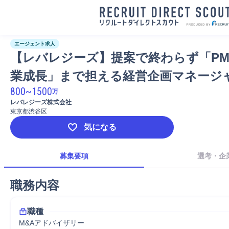
エージェント求人
【レバレジーズ】提案で終わらず「PM
業成長」まで担える経営企画マネージ
800
~
1500
万
レバレジーズ株式会社
東京都渋谷区
気になる
募集要項
選考・企
職務内容
職種
M&Aアドバイザリー