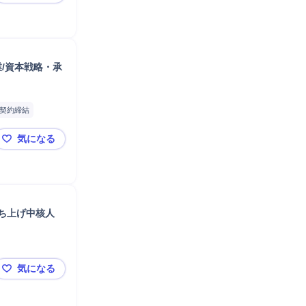
楽天 事業企画マネージャー候補【財務経理戦略部 事
業/資本戦略・承
契約締結
気になる
M&A（アドバイザリーorオリジネーション）：FA契約
ち上げ中核人
気になる
新規事業創出・グロース／経営実行パートナー（VCA