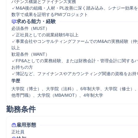
バナンス構築とファイナンス実務

✓M&A後の組織・人材・PL改善に深く踏み込み、シナジー効果
数字で成果を証明するPMIプロジェクト
求める能力・経験
必須条件（MUST）

✓正社員としての就業経験5年以上

✓事業会社やコンサルティングファームでのM&Aの実務経験（仲
以上

歓迎条件（WANT）

✓FP&Aとしての業務経験、または財務会計・管理会計に関する
お持ちの方

✓簿記など、ファイナンスやアカウンティング関連の資格をお持
学歴
大学院（博士）、大学院（法科）、6年制大学、大学院（修士）
他専門職）、大学院（MBA/MOT）、4年制大学
勤務条件
雇用形態
正社員