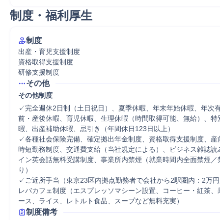
制度・福利厚生
制度
出産・育児支援制度

資格取得支援制度

研修支援制度
その他
その他制度
✓完全週休2日制（土日祝日）、夏季休暇、年末年始休暇、年次
前・産後休暇、育児休暇、生理休暇（時間取得可能、無給）、特
暇、出産補助休暇、忌引き（年間休日123日以上）

✓各種社会保険完備、確定拠出年金制度、資格取得支援制度、産
時短勤務制度、交通費支給（当社規定による）、ビジネス雑誌読
イン英会話無料受講制度、事業所内禁煙（就業時間内全面禁煙／
り）

✓ご近所手当（東京23区内拠点勤務者で会社から2駅圏内：2万
レバカフェ制度（エスプレッソマシーン設置、コーヒー・紅茶、
ース、ライス、レトルト食品、スープなど無料充実）
制度備考