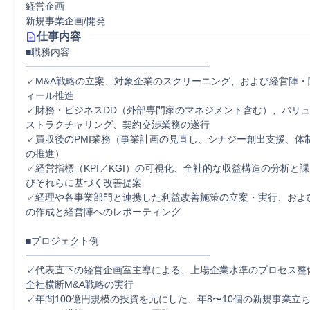
経営企画
新規事業企画/開発
仕事内容
■職務内容

━━━━━━━━━━━━━━━━━━━

✓M&A戦略の立案、対象企業のスクリーニング、および経営陣・
ィール推進

✓財務・ビジネスDD（外部専門家のマネジメント含む）、バリ
ストラクチャリング、契約交渉業務の遂行

✓買収後のPMI業務（事業計画の見直し、シナジー創出支援、体
の推進）

✓経営指標（KPI／KGI）の可視化、全社的な収益構造の分析と
びそれらに基づく改善提案

✓経理や各事業部門と連携した利益改善施策の立案・実行、およ
の作成と経営陣へのレポーティング

■プロジェクト例

━━━━━━━━━━━━━━━━━━━

✓代表直下の経営企画室主導による、上場企業水準のプロセス整
全社横断M&A戦略の実行

✓年間100億円規模の投資を元にした、年8〜10個の新規事業立