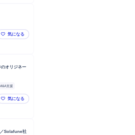
気になる
【業務委託】Government Affairs（国内安全保障領域）
件のオリジネー
M&A支援
気になる
セクターカバレッジ（M&A）：セクター知見を活かした
olafune社