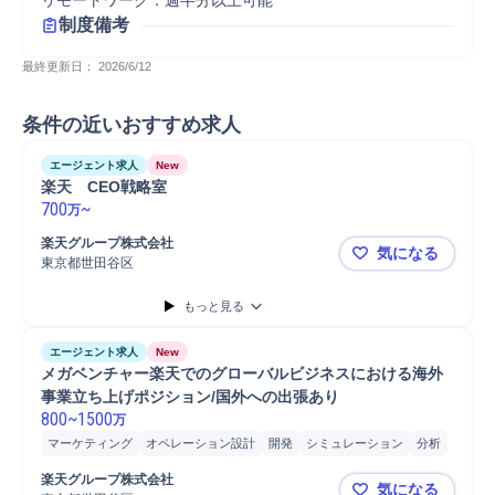
リモートワーク：週半分以上可能
制度備考
最終更新日： 
2026/6/12
条件の近いおすすめ求人
エージェント求人
New
楽天　CEO戦略室
700
~
万
楽天グループ株式会社
気になる
東京都世田谷区
楽天 CEO
もっと見る
エージェント求人
New
メガベンチャー楽天でのグローバルビジネスにおける海外
事業立ち上げポジション/国外への出張あり
800
~
1500
万
マーケティング
オペレーション設計
開発
シミュレーション
分析
新規事業
新規事業立案
市場調査
PoC
PoC開発
楽天グループ株式会社
気になる