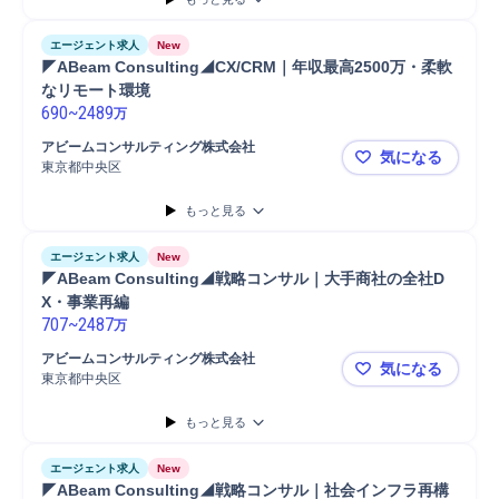
エージェント求人
New
◤ABeam Consulting◢CX/CRM｜年収最高2500万・柔軟
なリモート環境
690
~
2489
万
アビームコンサルティング株式会社
気になる
東京都中央区
◤ABeam 
もっと見る
エージェント求人
New
◤ABeam Consulting◢戦略コンサル｜大手商社の全社D
X・事業再編
707
~
2487
万
アビームコンサルティング株式会社
気になる
東京都中央区
◤ABeam
もっと見る
エージェント求人
New
◤ABeam Consulting◢戦略コンサル｜社会インフラ再構