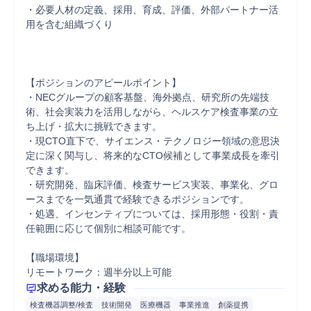
・必要人材の定義、採用、育成、評価、外部パートナー活
用を含む組織づくり

【ポジションのアピールポイント】

・NECグループの顧客基盤、海外拠点、研究所の先端技
術、社会実装力を活用しながら、ヘルスケア検査事業の立
ち上げ・拡大に挑戦できます。

・現CTO直下で、サイエンス・テクノロジー領域の意思決
定に深く関与し、将来的なCTO候補として事業成長を牽引
できます。

・研究開発、臨床評価、検査サービス実装、事業化、グロ
ースまでを一気通貫で経験できるポジションです。

・処遇、インセンティブについては、採用形態・役割・責
任範囲に応じて個別に相談可能です。

【職場環境】

リモートワーク：週半分以上可能
求める能力・経験
検査機器調整/検査
技術開発
医療機器
事業推進
創薬提携