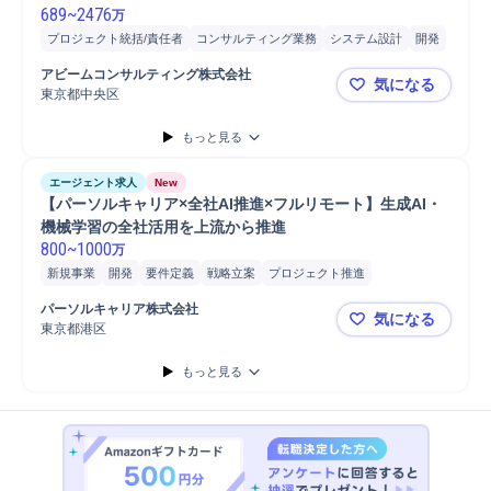
689
~
2476
万
プロジェクト統括/責任者
コンサルティング業務
システム設計
開発
クラウド
要件定義
システム開発
コンサルタント
アビームコンサルティング株式会社
気になる
東京都中央区
◤ABeam
もっと見る
エージェント求人
New
【パーソルキャリア×全社AI推進×フルリモート】生成AI・
機械学習の全社活用を上流から推進
800
~
1000
万
新規事業
開発
要件定義
戦略立案
プロジェクト推進
プロジェクトマネージャー
データ分析
機械学習
パーソルキャリア株式会社
気になる
プロジェクトリーダー
プロジェクトマネジメント
システム開発
東京都港区
【パーソル
もっと見る