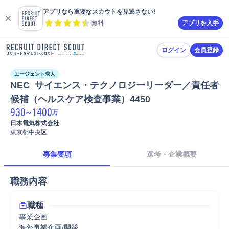
アプリなら重要なスカウトを見逃さない!
無料
アプリを入手
ログイン
会員登録
エージェント求人
NEC  サイエンス・テクノロジーリーダー／責任者
候補（ヘルスケア検査事業）4450
930
~
1400
万
日本電気株式会社
東京都中央区
募集要項
選考・企業概要
職務内容
職種
事業企画
海外事業企画/開発