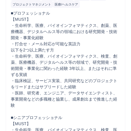
プロジェクトマネジメント
医療/ヘルスケア
■プロフェッショナル

【MUST】

・生命科学、医療、バイオインフォマティクス、創薬、医
療機器、デジタルヘルス等の領域における研究開発・技術
開発・事業化経験

・打合せ・メール対応が可能な英語力

以下を2つ以上満たす方

・生命科学、医療、バイオインフォマティクス、検査、創
薬、医療機器、デジタルヘルス等の領域で、研究開発・技
術開発・事業化に関わった経験 3年以上、またはそれに準
ずる実績

・臨床検証、サービス実装、共同研究などのプロジェクト
をリードまたはサブリードした経験

・医師、研究者、エンジニア、データサイエンティスト、
事業開発などの多職種と協業し、成果創出まで推進した経
験

■シニアプロフェッショナル

【MUST】

・生命科学、医療、バイオインフォマティクス、検査、医