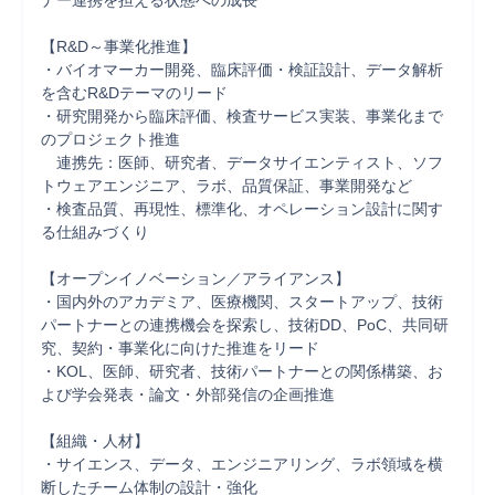
ナー連携を担える状態への成長

【R&D～事業化推進】

・バイオマーカー開発、臨床評価・検証設計、データ解析
を含むR&Dテーマのリード

・研究開発から臨床評価、検査サービス実装、事業化まで
のプロジェクト推進

　連携先：医師、研究者、データサイエンティスト、ソフ
トウェアエンジニア、ラボ、品質保証、事業開発など

・検査品質、再現性、標準化、オペレーション設計に関す
る仕組みづくり

【オープンイノベーション／アライアンス】

・国内外のアカデミア、医療機関、スタートアップ、技術
パートナーとの連携機会を探索し、技術DD、PoC、共同研
究、契約・事業化に向けた推進をリード

・KOL、医師、研究者、技術パートナーとの関係構築、お
よび学会発表・論文・外部発信の企画推進

【組織・人材】

・サイエンス、データ、エンジニアリング、ラボ領域を横
断したチーム体制の設計・強化
