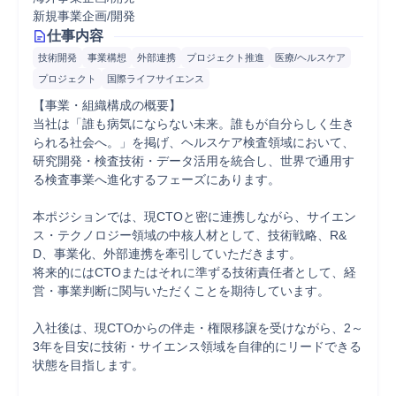
新規事業企画/開発
仕事内容
技術開発
事業構想
外部連携
プロジェクト推進
医療/ヘルスケア
プロジェクト
国際ライフサイエンス
【事業・組織構成の概要】

当社は「誰も病気にならない未来。誰もが自分らしく生き
られる社会へ。」を掲げ、ヘルスケア検査領域において、
研究開発・検査技術・データ活用を統合し、世界で通用す
る検査事業へ進化するフェーズにあります。

本ポジションでは、現CTOと密に連携しながら、サイエン
ス・テクノロジー領域の中核人材として、技術戦略、R&
D、事業化、外部連携を牽引していただきます。

将来的にはCTOまたはそれに準ずる技術責任者として、経
営・事業判断に関与いただくことを期待しています。

入社後は、現CTOからの伴走・権限移譲を受けながら、2～
3年を目安に技術・サイエンス領域を自律的にリードできる
状態を目指します。
