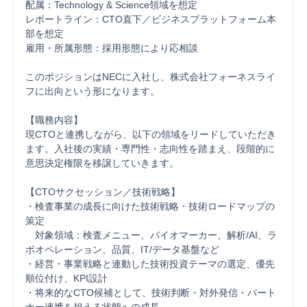
配属：Technology & Science領域を想定

レポートライン：CTO直下／ビジネスプラットフォーム本
部を想定

雇用・所属形態：採用形態により応相談　

このポジションはNECに入社し、株式会社フォーネスライ
フに出向という形になります。

【職務内容】

現CTOと連携しながら、以下の領域をリードしていただき
ます。入社後の実績・専門性・志向性を踏まえ、段階的に
意思決定権限を移譲していきます。

【CTOサクセッション／技術戦略】

・検査事業の成長に向けた技術戦略・技術ロードマップの
策定

　対象領域：検査メニュー、バイオマーカー、解析/AI、ラ
ボオペレーション、品質、IT/データ基盤など

・経営・事業戦略と連動した技術投資テーマの選定、優先
順位付け、KPI設計

・将来的なCTO候補として、技術判断・対外発信・パート