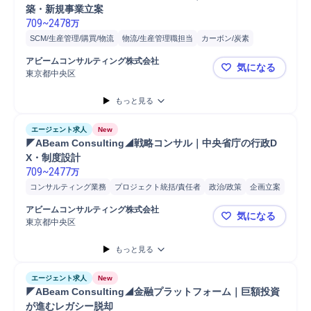
築・新規事業立案
709
~
2478
万
SCM/生産管理/購買/物流
物流/生産管理職担当
カーボン/炭素
プロジェクト
金
C
スマートシティ
保険
社会保険
物流
アビームコンサルティング株式会社
気になる
データ分析
コンサルティング業務
事業計画
新規事業
東京都中央区
◤ABeam
プロジェクト統括/責任者
開発
分析
事業計画策定
コンサルタント
もっと見る
戦略立案
エージェント求人
New
◤ABeam Consulting◢戦略コンサル｜中央省庁の行政D
X・制度設計
709
~
2477
万
コンサルティング業務
プロジェクト統括/責任者
政治/政策
企画立案
プロジェクト
政策企画/立案
開発
分析
コンサルタント
戦略立案
アビームコンサルティング株式会社
気になる
東京都中央区
◤ABeam
もっと見る
エージェント求人
New
◤ABeam Consulting◢金融プラットフォーム｜巨額投資
が進むレガシー脱却