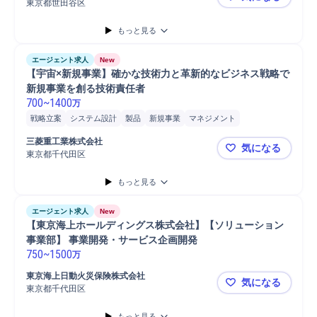
ロードマップ策定
プロダクト開発
海外事業立ち上げ
海外勤務
東京都世田谷区
メガベンチ
プロジェクト
マネジメント
プロジェクトマネジメント
事業推進
もっと見る
事業戦略立案
事業計画
プロダクト選定
プロダクトマネージャー
プロダクト機能改善提案
エージェント求人
New
【宇宙×新規事業】確かな技術力と革新的なビジネス戦略で
新規事業を創る技術責任者
700
~
1400
万
戦略立案
システム設計
製品
新規事業
マネジメント
プロジェクトマネジメント
パートナー
開発
技術評価
三菱重工業株式会社
気になる
新規事業立案
成熟期新規事業
事業計画
事業戦略立案
東京都千代田区
【宇宙×新
事業戦略策定
事業計画策定
事業推進
開発ディレクション
もっと見る
開発マネジメント
開発プロジェクト
プロジェクト推進
プロジェクト
技術開発
新製品開発プロジェクト
新技術開発
エージェント求人
New
北アメリカ業務
海外勤務
海外常駐
海外業務
【東京海上ホールディングス株式会社】【ソリューション
事業部】 事業開発・サービス企画開発
750
~
1500
万
東京海上日動火災保険株式会社
気になる
東京都千代田区
【東京海上
もっと見る