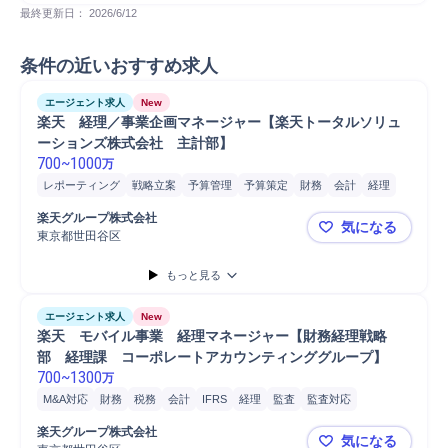
最終更新日： 
2026/6/12
条件の近いおすすめ求人
エージェント求人
New
楽天　経理／事業企画マネージャー【楽天トータルソリュ
ーションズ株式会社　主計部】
700
~
1000
万
レポーティング
戦略立案
予算管理
予算策定
財務
会計
経理
IFRS
監査
管理会計
分析
Microsoft Excel
プロジェクト
税務
楽天グループ株式会社
気になる
東京都世田谷区
楽天 経理
もっと見る
エージェント求人
New
楽天　モバイル事業　経理マネージャー【財務経理戦略
部　経理課　コーポレートアカウンティンググループ】
700
~
1300
万
M&A対応
財務
税務
会計
IFRS
経理
監査
監査対応
連結事業決算
マネジメント
楽天グループ株式会社
気になる