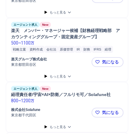
東京都世田谷区
楽天 モバ
もっと見る
エージェント求人
New
楽天　メンバー・マネージャー候補【財務経理戦略部　ア
カウンティンググループ・固定資産グループ】
500
~
1100
万
戦略立案
資料作成
会社法
原価管理
IR
財務
IFRS
経理
監査対応
監査
経費精算
税務
会計
SAP
楽天グループ株式会社
気になる
東京都世田谷区
楽天 メン
もっと見る
エージェント求人
New
経理責任者/宇宙×AI×防衛／フルリモ可／Solafune社
800
~
1200
万
株式会社Solafune
気になる
東京都千代田区
経理責任者/宇
もっと見る