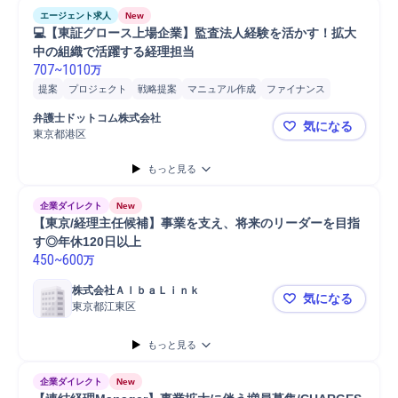
エージェント求人
New
💻【東証グロース上場企業】監査法人経験を活かす！拡大
中の組織で活躍する経理担当
707
~
1010
万
提案
プロジェクト
戦略提案
マニュアル作成
ファイナンス
連結事業決算
経理/財務部門連携
経理
会計
監査
弁護士ドットコム株式会社
気になる
東京都港区
💻【東証
もっと見る
企業ダイレクト
New
【東京/経理主任候補】事業を支え、将来のリーダーを目指
す◎年休120日以上
450
~
600
万
株式会社ＡｌｂａＬｉｎｋ
気になる
東京都江東区
【東京/経
もっと見る
企業ダイレクト
New