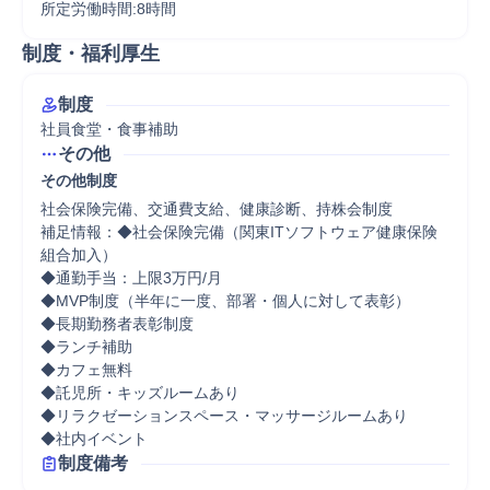
所定労働時間:8時間
制度・福利厚生
制度
社員食堂・食事補助
その他
その他制度
社会保険完備、交通費支給、健康診断、持株会制度

補足情報：◆社会保険完備（関東ITソフトウェア健康保険
組合加入）

◆通勤手当：上限3万円/月

◆MVP制度（半年に一度、部署・個人に対して表彰）

◆長期勤務者表彰制度

◆ランチ補助

◆カフェ無料

◆託児所・キッズルームあり

◆リラクゼーションスペース・マッサージルームあり

◆社内イベント
制度備考