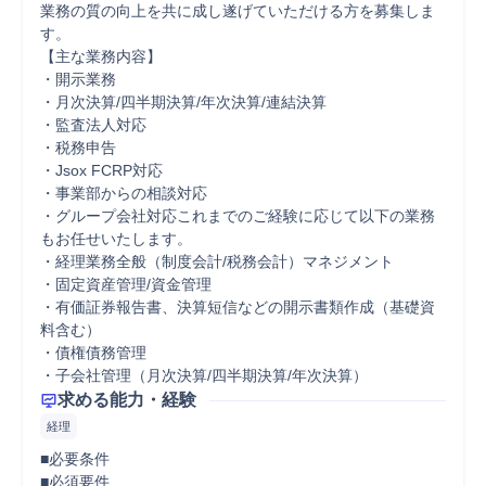
業務の質の向上を共に成し遂げていただける方を募集しま
す。

【主な業務内容】

・開示業務

・月次決算/四半期決算/年次決算/連結決算

・監査法人対応

・税務申告

・Jsox FCRP対応

・事業部からの相談対応

・グループ会社対応これまでのご経験に応じて以下の業務
もお任せいたします。

・経理業務全般（制度会計/税務会計）マネジメント

・固定資産管理/資金管理

・有価証券報告書、決算短信などの開示書類作成（基礎資
料含む）

・債権債務管理

・子会社管理（月次決算/四半期決算/年次決算）
求める能力・経験
経理
■必要条件

■必須要件
