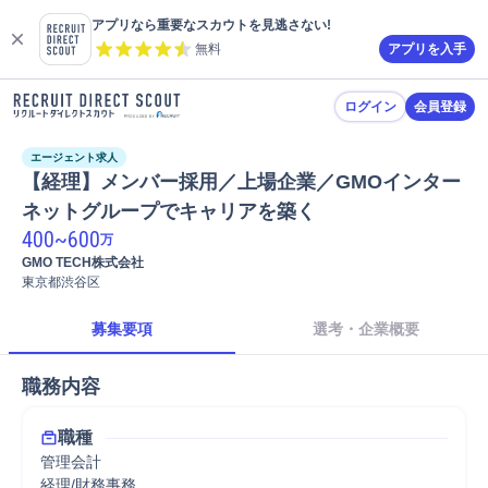
アプリなら重要なスカウトを見逃さない!
無料
アプリを入手
ログイン
会員登録
エージェント求人
【経理】メンバー採用／上場企業／GMOインター
ネットグループでキャリアを築く
400
~
600
万
GMO TECH株式会社
東京都渋谷区
募集要項
選考・企業概要
職務内容
職種
管理会計
経理/財務事務