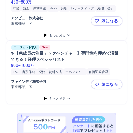
450
~
800
万
財務
監査
体制構築
SaaS
分析
レポーティング
経理
会計
IPO
資料作成
有価証券管理
M&A対応
M&Aコンサルティング
アソビュー株式会社
気になる
Microsoft Excel
Google Spreadsh...
業務監査
プロジェクト
東京都品川区
🔔【日本
会計システム導入
もっと見る
エージェント求人
New
✨【急成長の注目テックベンチャー】専門性を極めて活躍
できる！経理スペシャリスト
800
~
1000
万
IPO
書類作成
税務
資料作成
マネジメント
有価証券管理
連結事業決算
会計
経理
監査対応
監査
国際税務
会計監査
ファインディ株式会社
気になる
Microsoft Excel
Google Spreadsh...
データ集計
財務
体制構築
東京都品川区
✨【急成長
もっと見る