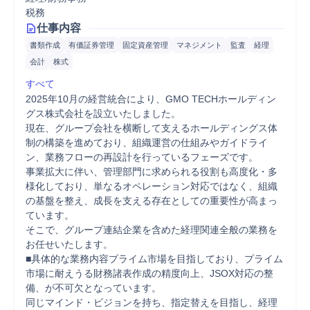
税務
仕事内容
書類作成
有価証券管理
固定資産管理
マネジメント
監査
経理
会計
株式
すべて
2025年10月の経営統合により、GMO TECHホールディン
グス株式会社を設立いたしました。

現在、グループ会社を横断して支えるホールディングス体
制の構築を進めており、組織運営の仕組みやガイドライ
ン、業務フローの再設計を行っているフェーズです。

事業拡大に伴い、管理部門に求められる役割も高度化・多
様化しており、単なるオペレーション対応ではなく、組織
の基盤を整え、成長を支える存在としての重要性が高まっ
ています。

そこで、グループ連結企業を含めた経理関連全般の業務を
お任せいたします。

■具体的な業務内容プライム市場を目指しており、プライム
市場に耐えうる財務諸表作成の精度向上、JSOX対応の整
備、が不可欠となっています。

同じマインド・ビジョンを持ち、指定替えを目指し、経理