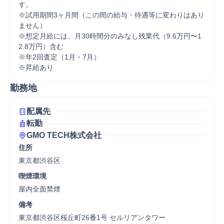
す。

※試用期間3ヶ月間（この間の給与・待遇等に変わりはあり
ません）

※想定月給には、月30時間分のみなし残業代（9.6万円〜1
2.8万円）含む

※年2回査定（1月・7月）

※昇給あり
勤務地
配属先
転勤
GMO TECH株式会社
住所
東京都渋谷区
喫煙環境
屋内全面禁煙
備考
東京都渋谷区桜丘町26番1号 セルリアンタワー
