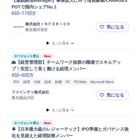
【連結経理Manager】事業拡大に伴う増員募集/CHARGES
POTで国内シェアNo.1
660
~
1100
万
株式会社ＩＮＦＯＲＩＣＨ
気になる
東京都渋谷区
【連結経理M
もっと見る
エージェント求人
New
👥【経営管理部】チームワーク抜群の職場でスキルアッ
プ！安定して長く働ける経理メンバー
450
~
600
万
IPO
経理
分析
請求
財務
PC
PC/Web
Microsoft Word
Microsoft Power...
Microsoft Excel
ファインディ株式会社
気になる
東京都品川区
👥【経営
もっと見る
エージェント求人
New
🔔【日本最大級のレジャーテック】IPO準備とガバナンス強
化を見据えた経理財務メンバー