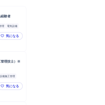
当経験者
管理
電気設備
術者
監理技術者
気になる
発送変電工事の施工管理（1級電気工事施工管理技士）
工管理技士）※
設備施工管理
工管理
気になる
再生可能エネルギー発電所建設工事の施工管理（1級電