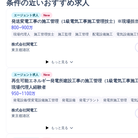
条件の近いおすすめ求人
エージェント求人
New
発送変電工事の施工管理（1級電気工事施工管理技士）※現場担
800
~
900
万
現場代理人
施工管理技士
施工監理
施工管理
配電設備施工
電気設備施工
発電設備/受変電設備施工管理
工事進捗管理
工事監理
工事計画管理
主任技
株式会社関電工
設備工事
発電設備
東京都港区
もっと見る
エージェント求人
New
再生可能エネルギー発電所建設工事の施工管理（1級電気工事施
現場代理人経験者
950
~
1100
万
発電設備/受変電設備施工管理
発電設備
発電プラント
発電所施工管理
電気
電気プラント施工管理
電気設備
電気プラント
施工管理技士
施工監理
施
株式会社関電工
工事進捗管理
工事監理
工事計画管理
現場代理人
主任技術者
監理技術者
東京都港区
エネルギー/ソーラーパネルプラ...
もっと見る