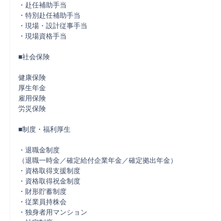
・赴任補助手当

・特別赴任補助手当

・現場・設計従事手当

・現場資格手当

■社会保険

健康保険

厚生年金

雇用保険

労災保険

■制度・福利厚生

・退職金制度

（退職一時金／確定給付企業年金／確定拠出年金）

・資格取得支援制度

・資格取得祝金制度

・財形貯蓄制度

・従業員持株会

・独身者用マンション
