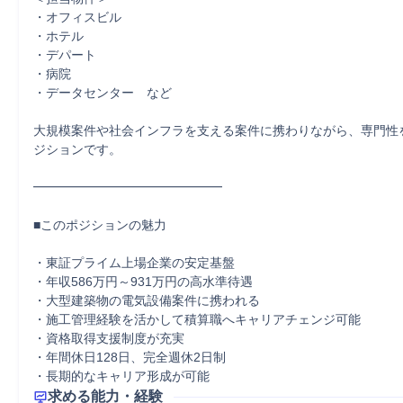
・オフィスビル

・ホテル

・デパート

・病院

・データセンター　など

大規模案件や社会インフラを支える案件に携わりながら、専門性
ジションです。

━━━━━━━━━━━━━━━

■このポジションの魅力

・東証プライム上場企業の安定基盤

・年収586万円～931万円の高水準待遇

・大型建築物の電気設備案件に携われる

・施工管理経験を活かして積算職へキャリアチェンジ可能

・資格取得支援制度が充実

・年間休日128日、完全週休2日制

・長期的なキャリア形成が可能
求める能力・経験