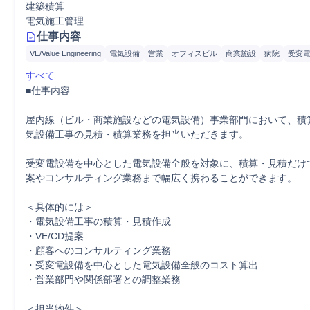
建築積算
電気施工管理
仕事内容
VE/Value Engineering
電気設備
営業
オフィスビル
商業施設
病院
受変
すべて
■仕事内容

屋内線（ビル・商業施設などの電気設備）事業部門において、積
気設備工事の見積・積算業務を担当いただきます。

受変電設備を中心とした電気設備全般を対象に、積算・見積だけで
案やコンサルティング業務まで幅広く携わることができます。

＜具体的には＞

・電気設備工事の積算・見積作成

・VE/CD提案

・顧客へのコンサルティング業務

・受変電設備を中心とした電気設備全般のコスト算出

・営業部門や関係部署との調整業務

＜担当物件＞
