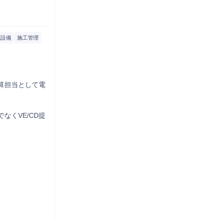
電設備
施工管理
算担当として電
なくVE/CD提