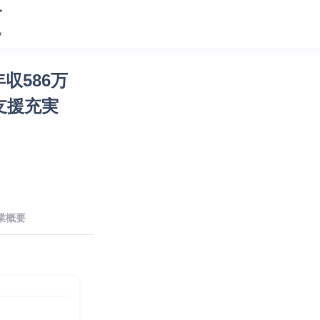
収586万
支援充実
業概要