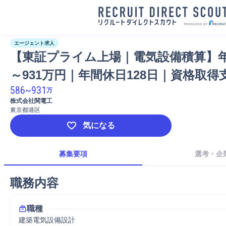
エージェント求人
【東証プライム上場｜電気設備積算】年
～931万円｜年間休日128日｜資格取得
586
~
931
万
株式会社関電工
東京都港区
気になる
募集要項
選考・企
職務内容
職種
建築電気設備設計