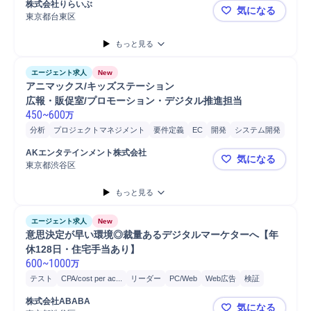
株式会社りらいぶ
気になる
東京都台東区
上野駅【マ
もっと見る
エージェント求人
New
アニマックス/キッズステーション

広報・販促室/プロモーション・デジタル推進担当
450
~
600
万
分析
プロジェクトマネジメント
要件定義
EC
開発
システム開発
AKエンタテインメント株式会社
気になる
東京都渋谷区
アニマック
もっと見る
エージェント求人
New
意思決定が早い環境◎裁量あるデジタルマーケターへ【年
休128日・住宅手当あり】
600
~
1000
万
テスト
CPA/cost per ac...
リーダー
PC/Web
Web広告
検証
戦略立案
予算管理
予算配分
ポートフォリオ管理
マーケティング
株式会社ABABA
気になる