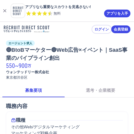
アプリなら重要なスカウトを見逃さない!
無料
アプリを入手
ログイン
会員登録
エージェント求人
🔵BtoBマーケター🔵Web広告×イベント｜SaaS事
業のパイプライン創出
550
~
900
万
ウォンテッドリー株式会社
東京都渋谷区
募集要項
選考・企業概要
職務内容
職種
その他Web/デジタルマーケティング
マーケティング戦略企画