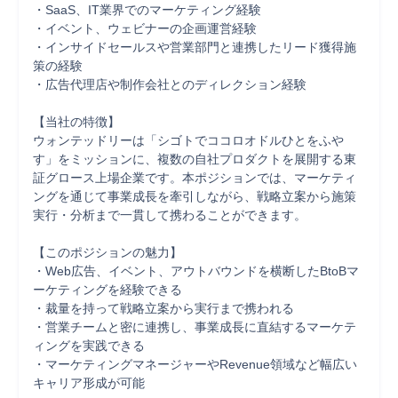
・SaaS、IT業界でのマーケティング経験

・イベント、ウェビナーの企画運営経験

・インサイドセールスや営業部門と連携したリード獲得施
策の経験

・広告代理店や制作会社とのディレクション経験

【当社の特徴】

ウォンテッドリーは「シゴトでココロオドルひとをふや
す」をミッションに、複数の自社プロダクトを展開する東
証グロース上場企業です。本ポジションでは、マーケティ
ングを通じて事業成長を牽引しながら、戦略立案から施策
実行・分析まで一貫して携わることができます。

【このポジションの魅力】

・Web広告、イベント、アウトバウンドを横断したBtoBマ
ーケティングを経験できる

・裁量を持って戦略立案から実行まで携われる

・営業チームと密に連携し、事業成長に直結するマーケテ
ィングを実践できる

・マーケティングマネージャーやRevenue領域など幅広い
キャリア形成が可能