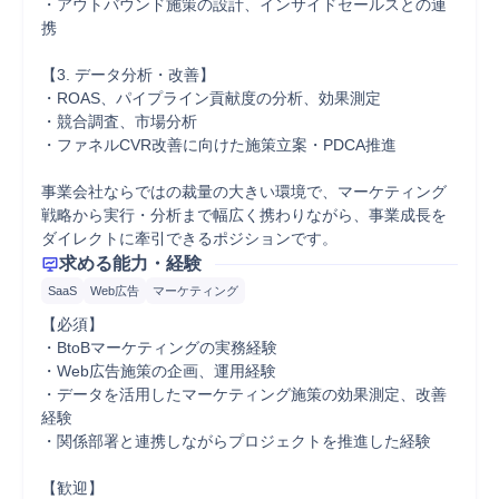
・アウトバウンド施策の設計、インサイドセールスとの連
携

【3. データ分析・改善】

・ROAS、パイプライン貢献度の分析、効果測定

・競合調査、市場分析

・ファネルCVR改善に向けた施策立案・PDCA推進

事業会社ならではの裁量の大きい環境で、マーケティング
戦略から実行・分析まで幅広く携わりながら、事業成長を
ダイレクトに牽引できるポジションです。
求める能力・経験
SaaS
Web広告
マーケティング
【必須】

・BtoBマーケティングの実務経験

・Web広告施策の企画、運用経験

・データを活用したマーケティング施策の効果測定、改善
経験

・関係部署と連携しながらプロジェクトを推進した経験

【歓迎】
