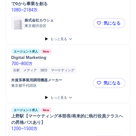
で0から事業を創る
1080
~
2184
万
株式会社カウシェ
気になる
東京都渋谷区
【広告事業責
もっと見る
エージェント求人
New
Digital Marketing
700
~
800
万
分析
メディア
SEO
マーケティング
デジタルマーケティング戦略策定
外資系事業用調理機器メーカー
気になる
東京都千代田区
Digital Mar
もっと見る
エージェント求人
New
上野駅【マーケティング本部長/将来的に執行役員クラスへ
の昇格パスあり】
1200
~
1500
万