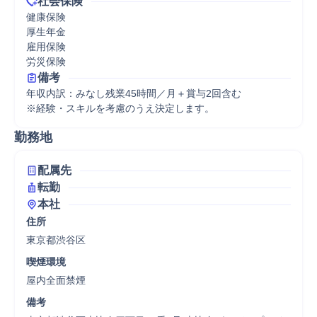
社会保険
健康保険

厚生年金

雇用保険

労災保険
備考
年収内訳：みなし残業45時間／月＋賞与2回含む

※経験・スキルを考慮のうえ決定します。
勤務地
配属先
転勤
本社
住所
東京都渋谷区
喫煙環境
屋内全面禁煙
備考