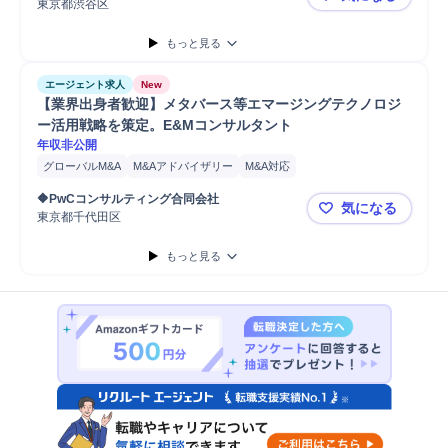
広告運用
アフィリエイト広告
東京都渋谷区
意思決定が
もっと見る
エージェント求人
New
【業界出身者歓迎】メタバース等エマージングテクノロジ
ー活用戦略を策定。E&Mコンサルタント
年収非公開
グローバルM&A
M&Aアドバイザリー
M&A対応
M&Aコンサルティング
プロジェクト
新規事業
マネジメント
🔶PwCコンサルティング合同会社
気になる
放送法
新規事業立案
ネットワーク
アライアンス
パートナー
東京都千代田区
【業界出身
メディア
PMO
開発
IoT
ゲーム
コンサルタント
映画
もっと見る
戦略立案
コンサルティング業務
提案
新規顧客
新規顧客開拓
営業