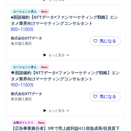
エージェント求人
New
■面談確約【NTTデータ×ファンマーケティング戦略】エン
タメ業界向けマーケティングコンサルタント
800
~
1100
万
株式会社NTTデータ
気になる
東京都江東区
■面談確約
もっと見る
エージェント求人
New
🔶面談確約【NTTデータ×ファンマーケティング戦略】エン
タメ業界向けマーケティングコンサルタント
900
~
1100
万
株式会社NTTデータ
気になる
東京都江東区
🔶面談確
もっと見る
企業ダイレクト
New
【広告事業責任者】3年で売上総利益411倍急成長/役員直下