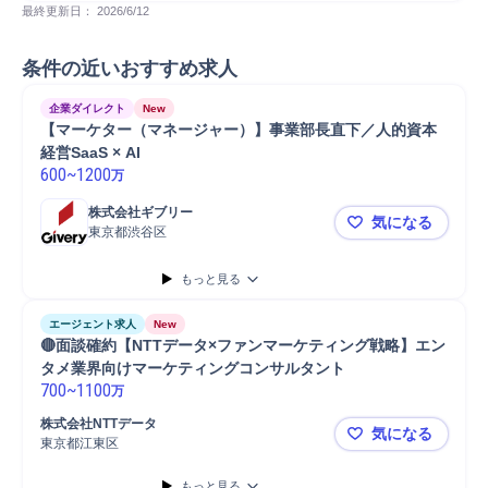
最終更新日： 
2026/6/12
条件の近いおすすめ求人
企業ダイレクト
New
【マーケター（マネージャー）】事業部長直下／人的資本
経営SaaS × AI
600
~
1200
万
株式会社ギブリー
気になる
東京都渋谷区
【マーケター
もっと見る
エージェント求人
New
🔴面談確約【NTTデータ×ファンマーケティング戦略】エン
タメ業界向けマーケティングコンサルタント
700
~
1100
万
株式会社NTTデータ
気になる
東京都江東区
🔴面談確
もっと見る